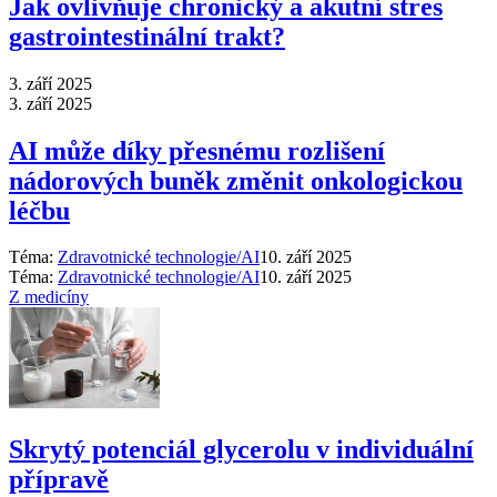
Jak ovlivňuje chronický a akutní stres
gastrointestinální trakt?
3. září 2025
3. září 2025
AI může díky přesnému rozlišení
nádorových buněk změnit onkologickou
léčbu
Téma:
Zdravotnické technologie/AI
10. září 2025
Téma:
Zdravotnické technologie/AI
10. září 2025
Z medicíny
Skrytý potenciál glycerolu v individuální
přípravě