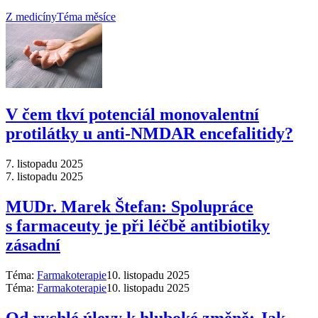
Z medicíny
Téma měsíce
V čem tkví potenciál monovalentní
protilátky u anti-NMDAR encefalitidy?
7. listopadu 2025
7. listopadu 2025
MUDr. Marek Štefan: Spolupráce
s farmaceuty je při léčbě antibiotiky
zásadní
Téma:
Farmakoterapie
10. listopadu 2025
Téma:
Farmakoterapie
10. listopadu 2025
Od rychlé úlevy k hluboké změně: Jak