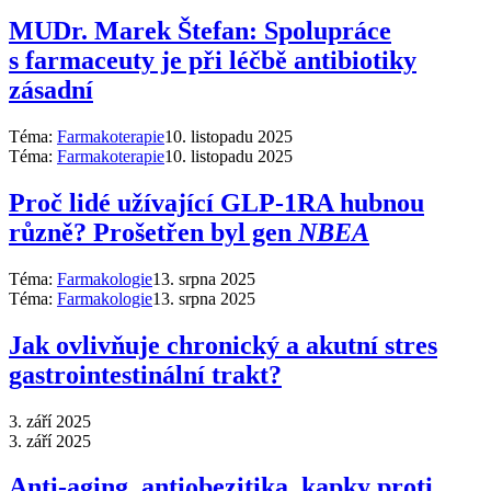
MUDr. Marek Štefan: Spolupráce
s farmaceuty je při léčbě antibiotiky
zásadní
Téma:
Farmakoterapie
10. listopadu 2025
Téma:
Farmakoterapie
10. listopadu 2025
Proč lidé užívající GLP-1RA hubnou
různě? Prošetřen byl gen
NBEA
Téma:
Farmakologie
13. srpna 2025
Téma:
Farmakologie
13. srpna 2025
Jak ovlivňuje chronický a akutní stres
gastrointestinální trakt?
3. září 2025
3. září 2025
Anti‑aging, antiobezitika, kapky proti