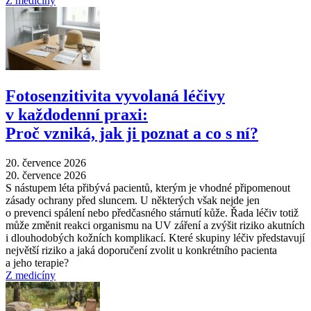
Z medicíny
Fotosenzitivita vyvolaná léčivy
v každodenní praxi:
Proč vzniká, jak ji poznat a co s ní?
20. července 2026
20. července 2026
S nástupem léta přibývá pacientů, kterým je vhodné připomenout
zásady ochrany před sluncem. U některých však nejde jen
o prevenci spálení nebo předčasného stárnutí kůže. Řada léčiv totiž
může změnit reakci organismu na UV záření a zvýšit riziko akutních
i dlouhodobých kožních komplikací. Které skupiny léčiv představují
největší riziko a jaká doporučení zvolit u konkrétního pacienta
a jeho terapie?
Z medicíny