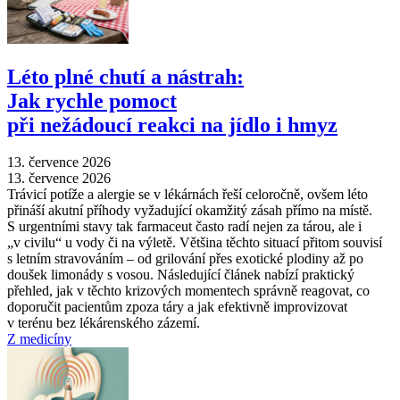
Léto plné chutí a nástrah:
Jak rychle pomoct
při nežádoucí reakci na jídlo i hmyz
13. července 2026
13. července 2026
Trávicí potíže a alergie se v lékárnách řeší celoročně, ovšem léto
přináší akutní příhody vyžadující okamžitý zásah přímo na místě.
S urgentními stavy tak farmaceut často radí nejen za tárou, ale i
„v civilu“ u vody či na výletě. Většina těchto situací přitom souvisí
s letním stravováním –⁠ od grilování přes exotické plodiny až po
doušek limonády s vosou. Následující článek nabízí praktický
přehled, jak v těchto krizových momentech správně reagovat, co
doporučit pacientům zpoza táry a jak efektivně improvizovat
v terénu bez lékárenského zázemí.
Z medicíny