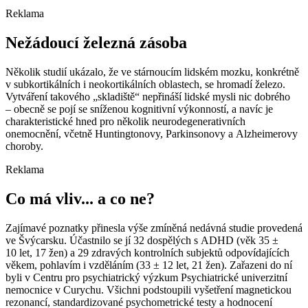
Reklama
Nežádoucí železná zásoba
Několik studií ukázalo, že ve stárnoucím lidském mozku, konkrétně
v subkortikálních i neokortikálních oblastech, se hromadí železo.
Vytváření takového „skladiště“ nepřináší lidské mysli nic dobrého
–⁠ obecně se pojí se sníženou kognitivní výkonností, a navíc je
charakteristické hned pro několik neurodegenerativních
onemocnění, včetně Huntingtonovy, Parkinsonovy a Alzheimerovy
choroby.
Reklama
Co má vliv... a co ne?
Zajímavé poznatky přinesla výše zmíněná nedávná studie provedená
ve Švýcarsku. Účastnilo se jí 32 dospělých s ADHD (věk 35 ±
10 let, 17 žen) a 29 zdravých kontrolních subjektů odpovídajících
věkem, pohlavím i vzděláním (33 ± 12 let, 21 žen). Zařazeni do ní
byli v Centru pro psychiatrický výzkum Psychiatrické univerzitní
nemocnice v Curychu. Všichni podstoupili vyšetření magnetickou
rezonancí, standardizované psychometrické testy a hodnocení