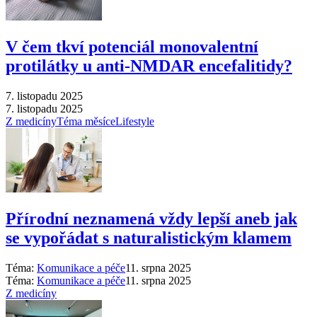
V čem tkví potenciál monovalentní
protilátky u anti-NMDAR encefalitidy?
7. listopadu 2025
7. listopadu 2025
Z medicíny
Téma měsíce
Lifestyle
Přírodní neznamená vždy lepší aneb jak
se vypořádat s naturalistickým klamem
Téma:
Komunikace a péče
11. srpna 2025
Téma:
Komunikace a péče
11. srpna 2025
Z medicíny