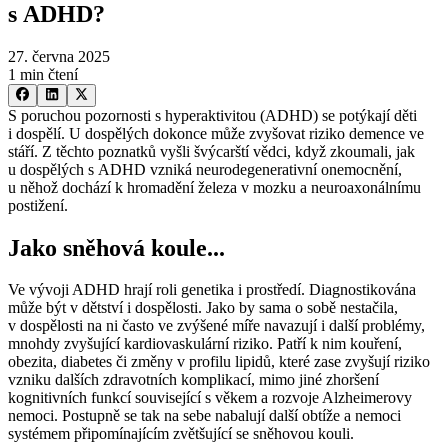
s ADHD?
27. června 2025
1 min čtení
S poruchou pozornosti s hyperaktivitou (ADHD) se potýkají děti
i dospělí. U dospělých dokonce může zvyšovat riziko demence ve
stáří. Z těchto poznatků vyšli švýcarští vědci, když zkoumali, jak
u dospělých s ADHD vzniká neurodegenerativní onemocnění,
u něhož dochází k hromadění železa v mozku a neuroaxonálnímu
postižení.
Jako sněhová koule...
Ve vývoji ADHD hrají roli genetika i prostředí. Diagnostikována
může být v dětství i dospělosti. Jako by sama o sobě nestačila,
v dospělosti na ni často ve zvýšené míře navazují i další problémy,
mnohdy zvyšující kardiovaskulární riziko. Patří k nim kouření,
obezita, diabetes či změny v profilu lipidů, které zase zvyšují riziko
vzniku dalších zdravotních komplikací, mimo jiné zhoršení
kognitivních funkcí související s věkem a rozvoje Alzheimerovy
nemoci. Postupně se tak na sebe nabalují další obtíže a nemoci
systémem připomínajícím zvětšující se sněhovou kouli.