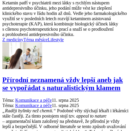
Ketamin patří v psychiatrii mezi látky s rychlým nástupem
antidepresivního účinku, jeho podání může vést ke zlepšení
klinického stavu v řádu hodin až dnů. Vedle jeho farmakologického
využití se v posledních letech rozvíjí ketaminem asistovaná
psychoterapie (KAP), která kombinuje biologický účinek látky
s cílenou psychoterapeutickou prací a snaží se o prodloužení
a prohloubení antidepresivního účinku.
Z medicíny
Téma měsíce
Lifestyle
Přírodní neznamená vždy lepší aneb jak
se vypořádat s naturalistickým klamem
Téma:
Komunikace a péče
11. srpna 2025
Téma:
Komunikace a péče
11. srpna 2025
„Raději bylinky než chemii.“
Podobné věty slýchají lékaři i lékárníci
stále častěji. Za tímto postojem stojí tzv.
appeal to nature
–⁠ argumentační klam založený na představě, že přírodní je vždy
lepší a bezpečnější. V odborné literatuře se tento způsob uvažování