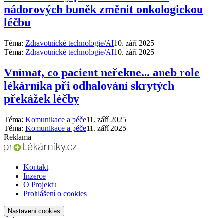
nádorových buněk změnit onkologickou
léčbu
Téma:
Zdravotnické technologie/AI
10. září 2025
Téma:
Zdravotnické technologie/AI
10. září 2025
Vnímat, co pacient neřekne... aneb role
lékárníka při odhalování skrytých
překážek léčby
Téma:
Komunikace a péče
11. září 2025
Téma:
Komunikace a péče
11. září 2025
Reklama
Kontakt
Inzerce
O Projektu
Prohlášení o cookies
Nastavení cookies