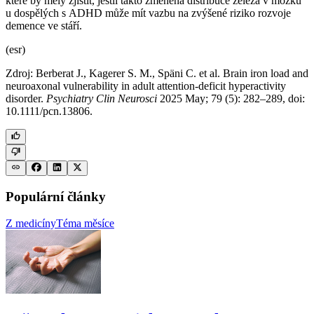
které by měly zjistit, jestli takto změněná distribuce železa v mozku
u dospělých s ADHD může mít vazbu na zvýšené riziko rozvoje
demence ve stáří.
(esr)
Zdroj: Berberat J., Kagerer S. M., Späni C. et al. Brain iron load and
neuroaxonal vulnerability in adult attention-deficit hyperactivity
disorder.
Psychiatry Clin Neurosci
2025 May; 79 (5): 282–289, doi:
10.1111/pcn.13806.
Populární články
Z medicíny
Téma měsíce