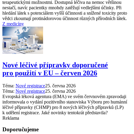
terapeutickými možnostmi. Dostupná léčiva na nemoc většinou
nestačí, navíc pacientky mnohdy zatěžují vedlejšími účinky. Při
hledání látek s potenciálem vyšší účinnosti a snížené toxicity proto
vědci zkoumají protinádorovou účinnost různých přírodních látek.
Z medicíny
Nové léčivé přípravky doporučené
pro použití v EU –⁠ červen 2026
Téma:
Nové registrace
25. června 2026
Téma:
Nové registrace
25. června 2026
Evropská léková agentura (EMA) ve svém červnovém zpravodaji
informovala o vydání pozitivního stanoviska Výboru pro humánní
léčivé přípravky (CHMP) pro 8 nových léčivých přípravků (LP)
k udělení registrace. Jaké novinky tentokrát představila?
Reklama
Doporučujeme