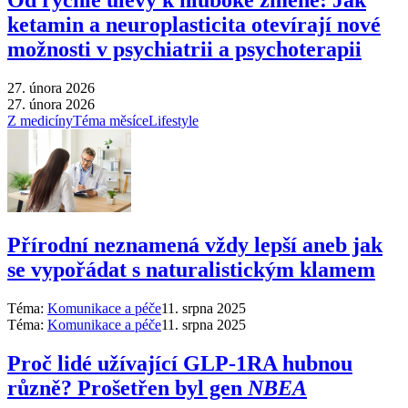
ketamin a neuroplasticita otevírají nové
možnosti v psychiatrii a psychoterapii
27. února 2026
27. února 2026
Z medicíny
Téma měsíce
Lifestyle
Přírodní neznamená vždy lepší aneb jak
se vypořádat s naturalistickým klamem
Téma:
Komunikace a péče
11. srpna 2025
Téma:
Komunikace a péče
11. srpna 2025
Proč lidé užívající GLP-1RA hubnou
různě? Prošetřen byl gen
NBEA