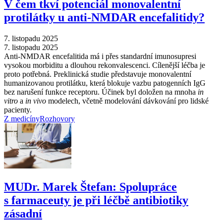
V čem tkví potenciál monovalentní
protilátky u anti-NMDAR encefalitidy?
7. listopadu 2025
7. listopadu 2025
Anti-NMDAR encefalitida má i přes standardní imunosupresi
vysokou morbiditu a dlouhou rekonvalescenci. Cílenější léčba je
proto potřebná. Preklinická studie představuje monovalentní
humanizovanou protilátku, která blokuje vazbu patogenních IgG
bez narušení funkce receptoru. Účinek byl doložen na mnoha
in
vitro
a
in vivo
modelech, včetně modelování dávkování pro lidské
pacienty.
Z medicíny
Rozhovory
MUDr. Marek Štefan: Spolupráce
s farmaceuty je při léčbě antibiotiky
zásadní