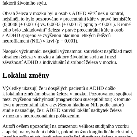
faktorů životního stylu.
Obsah železa v mozku byl u osob s ADHD větší než u kontrol,
nejsilněji to bylo pozorováno v precentrální kůře v pravé hemisféře
(0,0048 [± 0,0016] vs. 0,0033 [± 0,0017] ppm; p < 0,001). Kromě
toho bylo „skladování“ železa v pravé precentrální kůře u osob
s ADHD spojeno se zvýšenou hladinou lehkých řetězců
neurofilament (NfL) v krvi (p = 0,001).
Naopak výzkumníci nezjistili významnou souvislost například mezi
obsahem železa v mozku a faktory životního stylu ani mezi
závažností ADHD a individuální distribucí železa v mozku.
Lokální změny
Výsledky ukazují, že u dospělých pacientů s ADHD došlo
k lokálním změnám obsahu železa v mozku. Pozorovanou spojitost
mezi zvýšenou náchylností (magnetickou susceptibilitou) k tomuto
jevu u precentrální kůry a zvýšenou hladinou NfL podle autorů
studie naznačuje, že u ADHD souvisí lokální nadbytek železa
v mozku s neuroaxonálním poškozením.
Autoři ovšem upozorňují na omezenou velikost studijního vzorku
a apelují na vytvoření dalších, pokud možno longitudinálních studií,