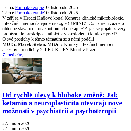
Téma:
Farmakoterapie
10. listopadu 2025
Téma:
Farmakoterapie
10. listopadu 2025
V září se v Hradci Králové konal Kongres klinické mikrobiologie,
infekčních nemocí a epidemiologie (KMINE). Co na něm zaznělo
ohledně stávající i nové antibiotické terapie? A jak se přijaté závěry
propíšou do preskripce antibiotik v každodenní klinické praxi?
O své postřehy k těmto tématům se s námi podělil
MUDr. Marek Štefan, MBA
, z Kliniky infekčních nemocí
a cestovní medicíny 2. LF UK a FN Motol v Praze.
Z medicíny
Od rychlé úlevy k hluboké změně: Jak
ketamin a neuroplasticita otevírají nové
možnosti v psychiatrii a psychoterapii
27. února 2026
27. února 2026