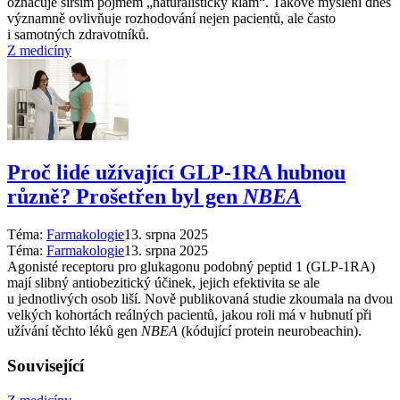
označuje širším pojmem „naturalistický klam“. Takové myšlení dnes
významně ovlivňuje rozhodování nejen pacientů, ale často
i samotných zdravotníků.
Z medicíny
Proč lidé užívající GLP-1RA hubnou
různě? Prošetřen byl gen
NBEA
Téma:
Farmakologie
13. srpna 2025
Téma:
Farmakologie
13. srpna 2025
Agonisté receptoru pro glukagonu podobný peptid 1 (GLP-1RA)
mají slibný antiobezitický účinek, jejich efektivita se ale
u jednotlivých osob liší. Nově publikovaná studie zkoumala na dvou
velkých kohortách reálných pacientů, jakou roli má v hubnutí při
užívání těchto léků gen
NBEA
(kódující protein neurobeachin).
Související