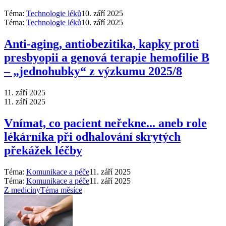
Téma:
Technologie léků
10. září 2025
Téma:
Technologie léků
10. září 2025
Anti‑aging, antiobezitika, kapky proti
presbyopii a genová terapie hemofilie B
–⁠ „jednohubky“ z výzkumu 2025/8
11. září 2025
11. září 2025
Vnímat, co pacient neřekne... aneb role
lékárníka při odhalování skrytých
překážek léčby
Téma:
Komunikace a péče
11. září 2025
Téma:
Komunikace a péče
11. září 2025
Z medicíny
Téma měsíce