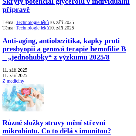
Skrytý potenciál glycerolu v individuální
přípravě
Téma:
Technologie léků
10. září 2025
Téma:
Technologie léků
10. září 2025
Anti‑aging, antiobezitika, kapky proti
presbyopii a genová terapie hemofilie B
–⁠ „jednohubky“ z výzkumu 2025/8
11. září 2025
11. září 2025
Z medicíny
Různé složky stravy mění střevní
mikrobiotu. Co to dělá s imunitou?