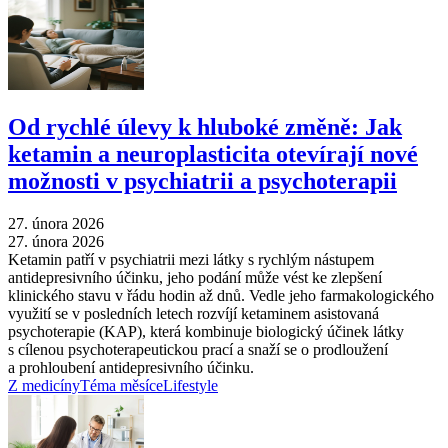
Od rychlé úlevy k hluboké změně: Jak
ketamin a neuroplasticita otevírají nové
možnosti v psychiatrii a psychoterapii
27. února 2026
27. února 2026
Ketamin patří v psychiatrii mezi látky s rychlým nástupem
antidepresivního účinku, jeho podání může vést ke zlepšení
klinického stavu v řádu hodin až dnů. Vedle jeho farmakologického
využití se v posledních letech rozvíjí ketaminem asistovaná
psychoterapie (KAP), která kombinuje biologický účinek látky
s cílenou psychoterapeutickou prací a snaží se o prodloužení
a prohloubení antidepresivního účinku.
Z medicíny
Téma měsíce
Lifestyle