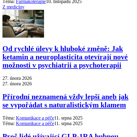
Téma:
Farmakoterapie
10. listopadu 2025
Z medicíny
Od rychlé úlevy k hluboké změně: Jak
ketamin a neuroplasticita otevírají nové
možnosti v psychiatrii a psychoterapii
27. února 2026
27. února 2026
Přírodní neznamená vždy lepší aneb jak
se vypořádat s naturalistickým klamem
Téma:
Komunikace a péče
11. srpna 2025
Téma:
Komunikace a péče
11. srpna 2025
Proč lidé užívající GLP-1RA hubnou