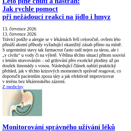
Léto plné chutí a nástrah:
Jak rychle pomoct
při nežádoucí reakci na jídlo i hmyz
13. července 2026
13. července 2026
Trávicí potíže a alergie se v lékárnách řeší celoročně, ovšem léto
přináší akutní příhody vyžadující okamžitý zásah přímo na místě.
S urgentními stavy tak farmaceut často radí nejen za tárou, ale i
„v civilu“ u vody či na výletě. Většina těchto situací přitom souvisí
s letním stravováním –⁠ od grilování přes exotické plodiny až po
doušek limonády s vosou. Následující článek nabízí praktický
přehled, jak v těchto krizových momentech správně reagovat, co
doporučit pacientům zpoza táry a jak efektivně improvizovat
v terénu bez lékárenského zázemí.
Z medicíny
Monitorování správného užívání léků