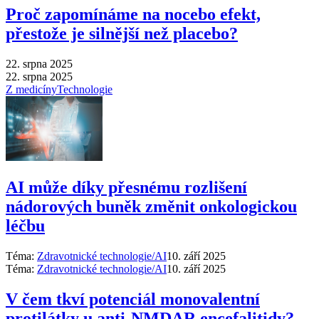
Proč zapomínáme na nocebo efekt,
přestože je silnější než placebo?
22. srpna 2025
22. srpna 2025
Z medicíny
Technologie
AI může díky přesnému rozlišení
nádorových buněk změnit onkologickou
léčbu
Téma:
Zdravotnické technologie/AI
10. září 2025
Téma:
Zdravotnické technologie/AI
10. září 2025
V čem tkví potenciál monovalentní
protilátky u anti-NMDAR encefalitidy?