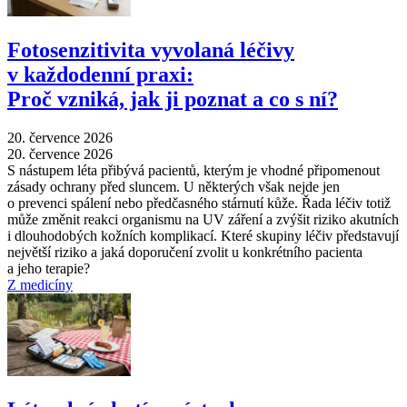
Fotosenzitivita vyvolaná léčivy
v každodenní praxi:
Proč vzniká, jak ji poznat a co s ní?
20. července 2026
20. července 2026
S nástupem léta přibývá pacientů, kterým je vhodné připomenout
zásady ochrany před sluncem. U některých však nejde jen
o prevenci spálení nebo předčasného stárnutí kůže. Řada léčiv totiž
může změnit reakci organismu na UV záření a zvýšit riziko akutních
i dlouhodobých kožních komplikací. Které skupiny léčiv představují
největší riziko a jaká doporučení zvolit u konkrétního pacienta
a jeho terapie?
Z medicíny