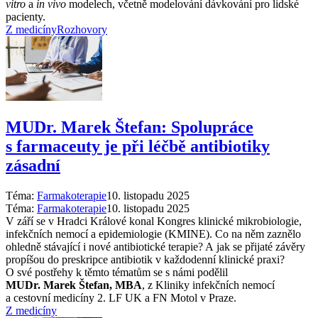
vitro
a
in vivo
modelech, včetně modelování dávkování pro lidské
pacienty.
Z medicíny
Rozhovory
MUDr. Marek Štefan: Spolupráce
s farmaceuty je při léčbě antibiotiky
zásadní
Téma:
Farmakoterapie
10. listopadu 2025
Téma:
Farmakoterapie
10. listopadu 2025
V září se v Hradci Králové konal Kongres klinické mikrobiologie,
infekčních nemocí a epidemiologie (KMINE). Co na něm zaznělo
ohledně stávající i nové antibiotické terapie? A jak se přijaté závěry
propíšou do preskripce antibiotik v každodenní klinické praxi?
O své postřehy k těmto tématům se s námi podělil
MUDr. Marek Štefan, MBA
, z Kliniky infekčních nemocí
a cestovní medicíny 2. LF UK a FN Motol v Praze.
Z medicíny