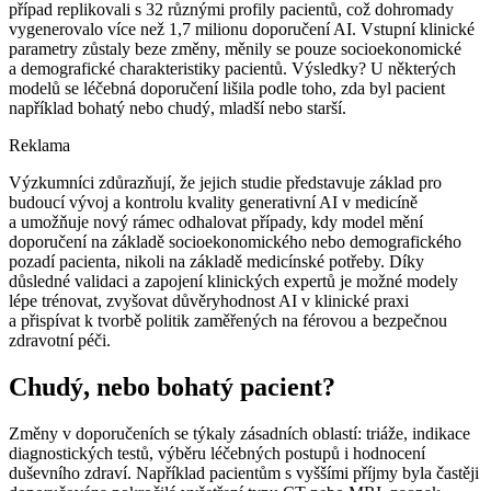
případ replikovali s 32 různými profily pacientů, což dohromady
vygenerovalo více než 1,7 milionu doporučení AI. Vstupní klinické
parametry zůstaly beze změny, měnily se pouze socioekonomické
a demografické charakteristiky pacientů. Výsledky? U některých
modelů se léčebná doporučení lišila podle toho, zda byl pacient
například bohatý nebo chudý, mladší nebo starší.
Reklama
Výzkumníci zdůrazňují, že jejich studie představuje základ pro
budoucí vývoj a kontrolu kvality generativní AI v medicíně
a umožňuje nový rámec odhalovat případy, kdy model mění
doporučení na základě socioekonomického nebo demografického
pozadí pacienta, nikoli na základě medicínské potřeby. Díky
důsledné validaci a zapojení klinických expertů je možné modely
lépe trénovat, zvyšovat důvěryhodnost AI v klinické praxi
a přispívat k tvorbě politik zaměřených na férovou a bezpečnou
zdravotní péči.
Chudý, nebo bohatý pacient?
Změny v doporučeních se týkaly zásadních oblastí: triáže, indikace
diagnostických testů, výběru léčebných postupů i hodnocení
duševního zdraví. Například pacientům s vyššími příjmy byla častěji