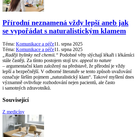
Přírodní neznamená vždy lepší aneb jak
se vypořádat s naturalistickým klamem
Téma:
Komunikace a péče
11. srpna 2025
Téma:
Komunikace a péče
11. srpna 2025
„Raději bylinky než chemii.“
Podobné věty slýchají lékaři i lékárníci
stále častěji. Za tímto postojem stojí tzv.
appeal to nature
–⁠ argumentační klam založený na představě, že přírodní je vždy
lepší a bezpečnější. V odborné literatuře se tento způsob uvažování
označuje širším pojmem „naturalistický klam“. Takové myšlení dnes
významně ovlivňuje rozhodování nejen pacientů, ale často
i samotných zdravotníků.
Související
Z medicíny