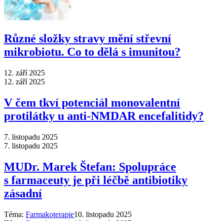
Různé složky stravy mění střevní
mikrobiotu. Co to dělá s imunitou?
12. září 2025
12. září 2025
V čem tkví potenciál monovalentní
protilátky u anti-NMDAR encefalitidy?
7. listopadu 2025
7. listopadu 2025
MUDr. Marek Štefan: Spolupráce
s farmaceuty je při léčbě antibiotiky
zásadní
Téma:
Farmakoterapie
10. listopadu 2025