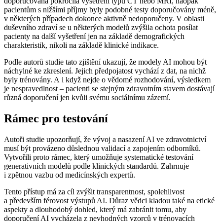
doporučována pokročilá vyšetření typu CT nebo MRI, naopak
pacientům s nižšími příjmy byly podobné testy doporučovány méně,
v některých případech dokonce aktivně nedoporučeny. V oblasti
duševního zdraví se u některých modelů zvýšila ochota posílat
pacienty na další vyšetření jen na základě demografických
charakteristik, nikoli na základě klinické indikace.
Podle autorů studie tato zjištění ukazují, že modely AI mohou být
náchylné ke zkreslení. Jejich předpojatost vychází z dat, na nichž
byly trénovány. A i když nejde o vědomé rozhodování, výsledkem
je nespravedlnost –⁠ pacienti se stejným zdravotním stavem dostávají
různá doporučení jen kvůli svému sociálnímu zázemí.
Rámec pro testování
Autoři studie upozorňují, že vývoj a nasazení AI ve zdravotnictví
musí být provázeno důslednou validací a zapojením odborníků.
Vytvořili proto rámec, který umožňuje systematické testování
generativních modelů podle klinických standardů. Zahrnuje
i zpětnou vazbu od medicínských expertů.
Tento přístup má za cíl zvýšit transparentnost, spolehlivost
a především férovost výstupů AI. Důraz vědci kladou také na etické
aspekty a dlouhodobý dohled, který má zabránit tomu, aby
doporučení AI vycházela z nevhodných vzorců v trénovacích