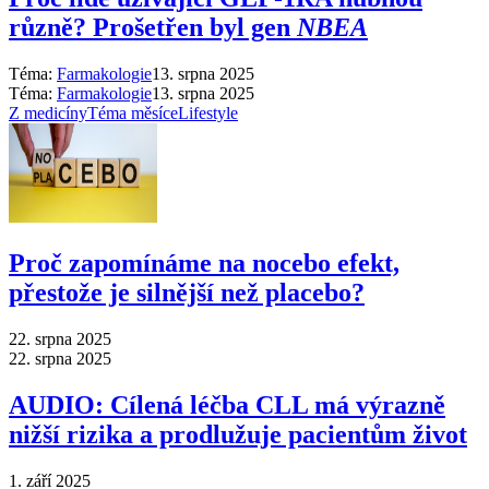
různě? Prošetřen byl gen
NBEA
Téma:
Farmakologie
13. srpna 2025
Téma:
Farmakologie
13. srpna 2025
Z medicíny
Téma měsíce
Lifestyle
Proč zapomínáme na nocebo efekt,
přestože je silnější než placebo?
22. srpna 2025
22. srpna 2025
AUDIO: Cílená léčba CLL má výrazně
nižší rizika a prodlužuje pacientům život
1. září 2025