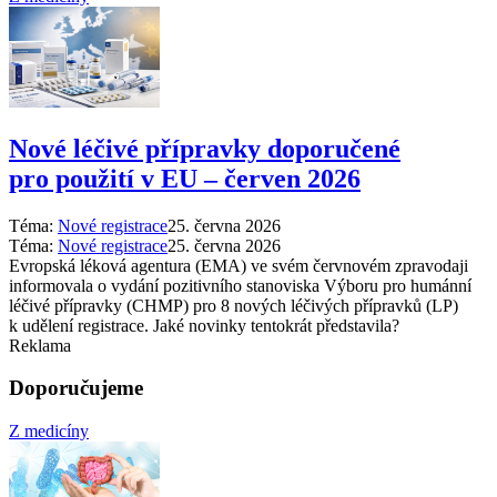
Nové léčivé přípravky doporučené
pro použití v EU –⁠ červen 2026
Téma:
Nové registrace
25. června 2026
Téma:
Nové registrace
25. června 2026
Evropská léková agentura (EMA) ve svém červnovém zpravodaji
informovala o vydání pozitivního stanoviska Výboru pro humánní
léčivé přípravky (CHMP) pro 8 nových léčivých přípravků (LP)
k udělení registrace. Jaké novinky tentokrát představila?
Reklama
Doporučujeme
Z medicíny