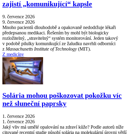
zajistí „komunikující“ kapsle
9. července 2026
9. července 2026
Mnoho pacientů dlouhodobě a opakovaně nedodržuje lékaři
předepsanou medikaci. Řešením by mohl být biologicky
rozložitelný, „stravitelný“ systém monitorování. Jeden takový
v podobě pilulky komunikující ze žaludku navrhli odborníci
z
Massachusetts Institute of Technology
(MIT).
Z medicíny
Solária mohou poškozovat pokožku víc
než sluneční paprsky
1. července 2026
1. července 2026
Jaký vliv má umělé opalování na zdraví kůže? Podle autorů níže
citované recentní studie působí solária na molekulární úrovni větší