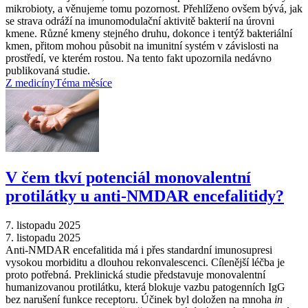
mikrobioty, a věnujeme tomu pozornost. Přehlíženo ovšem bývá, jak
se strava odráží na imunomodulační aktivitě bakterií na úrovni
kmene. Různé kmeny stejného druhu, dokonce i tentýž bakteriální
kmen, přitom mohou působit na imunitní systém v závislosti na
prostředí, ve kterém rostou. Na tento fakt upozornila nedávno
publikovaná studie.
Z medicíny
Téma měsíce
V čem tkví potenciál monovalentní
protilátky u anti-NMDAR encefalitidy?
7. listopadu 2025
7. listopadu 2025
Anti-NMDAR encefalitida má i přes standardní imunosupresi
vysokou morbiditu a dlouhou rekonvalescenci. Cílenější léčba je
proto potřebná. Preklinická studie představuje monovalentní
humanizovanou protilátku, která blokuje vazbu patogenních IgG
bez narušení funkce receptoru. Účinek byl doložen na mnoha
in