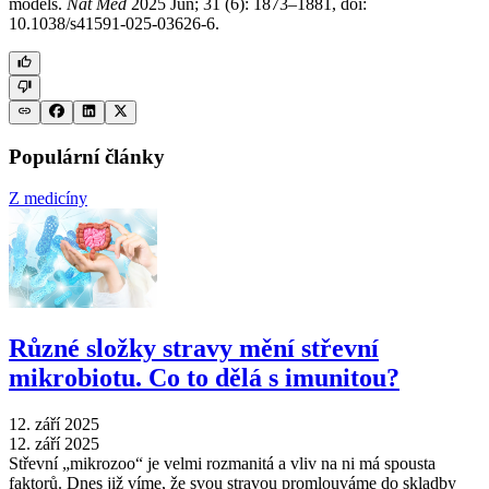
models.
Nat Med
2025 Jun; 31 (6): 1873–1881, doi:
10.1038/s41591-025-03626-6.
Populární články
Z medicíny
Různé složky stravy mění střevní
mikrobiotu. Co to dělá s imunitou?
12. září 2025
12. září 2025
Střevní „mikrozoo“ je velmi rozmanitá a vliv na ni má spousta
faktorů. Dnes již víme, že svou stravou promlouváme do skladby