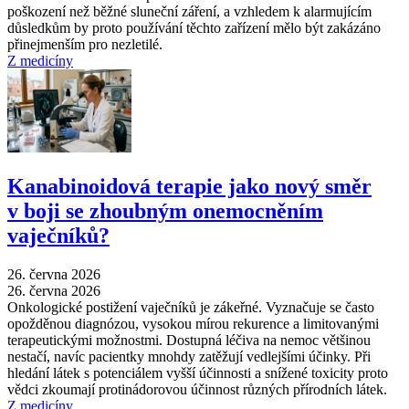
poškození než běžné sluneční záření, a vzhledem k alarmujícím
důsledkům by proto používání těchto zařízení mělo být zakázáno
přinejmenším pro nezletilé.
Z medicíny
Kanabinoidová terapie jako nový směr
v boji se zhoubným onemocněním
vaječníků?
26. června 2026
26. června 2026
Onkologické postižení vaječníků je zákeřné. Vyznačuje se často
opožděnou diagnózou, vysokou mírou rekurence a limitovanými
terapeutickými možnostmi. Dostupná léčiva na nemoc většinou
nestačí, navíc pacientky mnohdy zatěžují vedlejšími účinky. Při
hledání látek s potenciálem vyšší účinnosti a snížené toxicity proto
vědci zkoumají protinádorovou účinnost různých přírodních látek.
Z medicíny