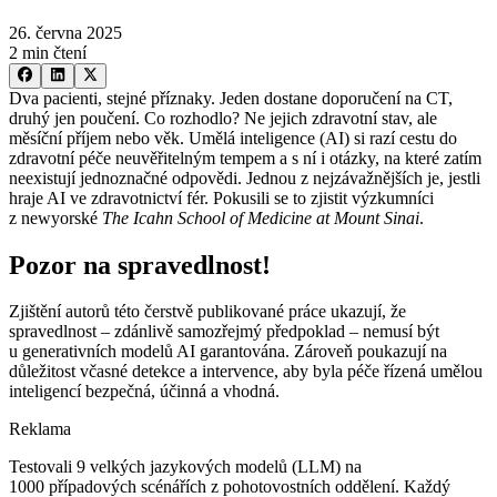
26. června 2025
2 min čtení
Dva pacienti, stejné příznaky. Jeden dostane doporučení na CT,
druhý jen poučení. Co rozhodlo? Ne jejich zdravotní stav, ale
měsíční příjem nebo věk. Umělá inteligence (AI) si razí cestu do
zdravotní péče neuvěřitelným tempem a s ní i otázky, na které zatím
neexistují jednoznačné odpovědi. Jednou z nejzávažnějších je, jestli
hraje AI ve zdravotnictví fér. Pokusili se to zjistit výzkumníci
z newyorské
The Icahn School of Medicine at Mount Sinai
.
Pozor na spravedlnost!
Zjištění autorů této čerstvě publikované práce ukazují, že
spravedlnost –⁠ zdánlivě samozřejmý předpoklad –⁠ nemusí být
u generativních modelů AI garantována. Zároveň poukazují na
důležitost včasné detekce a intervence, aby byla péče řízená umělou
inteligencí bezpečná, účinná a vhodná.
Reklama
Testovali 9 velkých jazykových modelů (LLM) na
1000 případových scénářích z pohotovostních oddělení. Každý