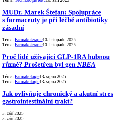
Téma:
Technologie léků
10. září 2025
MUDr. Marek Štefan: Spolupráce
s farmaceuty je při léčbě antibiotiky
zásadní
Téma:
Farmakoterapie
10. listopadu 2025
Téma:
Farmakoterapie
10. listopadu 2025
Proč lidé užívající GLP-1RA hubnou
různě? Prošetřen byl gen
NBEA
Téma:
Farmakologie
13. srpna 2025
Téma:
Farmakologie
13. srpna 2025
Jak ovlivňuje chronický a akutní stres
gastrointestinální trakt?
3. září 2025
3. září 2025