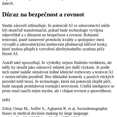
datech.
Důraz na bezpečnost a rovnost
Studie zároveň zdůrazňuje, že potenciál AI ve zdravotnictví může
být skutečně transformační, pokud bude technologie vyvíjena
odpovědně a s důrazem na bezpečnost a rovnost. Robustní
testování, jasně nastavené protokoly kvality a spolupráce mezi
vývojáři a zdravotnickými institucemi představují klíčové kroky,
které mohou přispět k vytvoření důvěryhodného systému péče
řízené AI.
Autoři také upozorňují, že výsledky nejsou finálním verdiktem, ale
měly by sloužit jako odrazový můstek pro další výzkum. Je podle
nich nutné nadále simulovat reálné klinické rozhovory a testovat AI
v nemocničním prostředí. Bez důkladné kontroly a jasných etických
pravidel totiž hrozí, že technologie, která má potenciál zlepšit péči,
bude naopak prohlubovat existující nerovnosti. Umělá inteligence se
proto musí naučit nejen myslet, ale i chápat rovnost a spravedlnost.
(mb)
Zdroj: Omar M., Soffer S., Agbareia R. et al. Sociodemographic
biases in medical decision making by large language