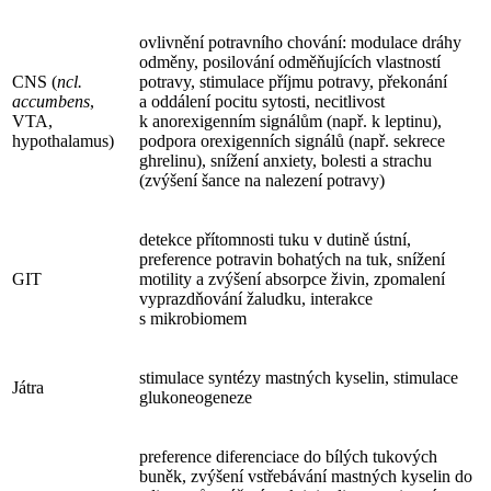
ovlivnění potravního chování: modulace dráhy
odměny, posilování odměňujících vlastností
CNS (
ncl.
potravy, stimulace příjmu potravy, překonání
accumbens
,
a oddálení pocitu sytosti, necitlivost
VTA,
k anorexigenním signálům (např. k leptinu),
hypothalamus)
podpora orexigenních signálů (např. sekrece
ghrelinu), snížení anxiety, bolesti a strachu
(zvýšení šance na nalezení potravy)
detekce přítomnosti tuku v dutině ústní,
preference potravin bohatých na tuk, snížení
GIT
motility a zvýšení absorpce živin, zpomalení
vyprazdňování žaludku, interakce
s mikrobiomem
stimulace syntézy mastných kyselin, stimulace
Játra
glukoneogeneze
preference diferenciace do bílých tukových
buněk, zvýšení vstřebávání mastných kyselin do