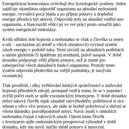
Energetickou homeostázu ovlivňují dva fyziologické systémy. Jeden
zajišťuje okamžitou odpověď organismu na aktuální nedostatek
energie, vyvolává pocit hladu a po příjmu potravy a doplnění
energie přestává být aktivní. Odpovídá tedy na aktuální vnitřní stav
organismu, a francouzští vědci jej ve své práci proto označili jako
systém energetické endostázy.
Kvůli střídání dob hojnosti a nedostatku se však u člověka (a nejen
u něj –⁠ nacházíme jej téměř u všech obratlovců) vyvinul systém
zásob energie v podobě tuku. Není závislý na aktuálních potřebách
a nárůst glykémie či lipidémie jej neutlumí, právě naopak. V době
dostatku podporuje větší příjem potravy, než je nutné pro
zabezpečení všech aktuálních funkcí organismu. Protože tento
systém odpovídá především na vnější podmínky, je nazýván
exostatický.
Tlak prostředí, i díky zvětšování lidských společenství a snižování
hojnosti přírodních zdrojů, postupně vedl k tomu, že se v populaci
zvýšil počet osob se spíše exostatickým fenotypem. V době dostatku
nebyl takový člověk nijak zásadně znevýhodněn; potřeboval si sice
sehnat o něco více potravy, ale stále se hodně pohyboval a obézní se
všemi důsledky pravděpodobně nebyl. Navíc mohl v obdobích
nedostatku čerpat z tukových zásob. Oproti tomu člověk
s fenotypem spíše endostatickým prosperoval výhradně v době
dostatku, kdy mu navíc stačilo méně potravy k nasycení.