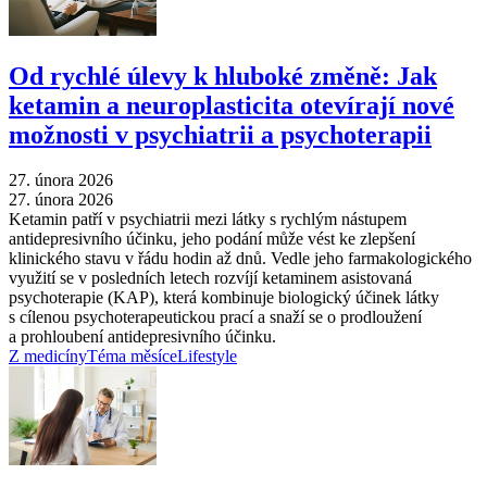
Od rychlé úlevy k hluboké změně: Jak
ketamin a neuroplasticita otevírají nové
možnosti v psychiatrii a psychoterapii
27. února 2026
27. února 2026
Ketamin patří v psychiatrii mezi látky s rychlým nástupem
antidepresivního účinku, jeho podání může vést ke zlepšení
klinického stavu v řádu hodin až dnů. Vedle jeho farmakologického
využití se v posledních letech rozvíjí ketaminem asistovaná
psychoterapie (KAP), která kombinuje biologický účinek látky
s cílenou psychoterapeutickou prací a snaží se o prodloužení
a prohloubení antidepresivního účinku.
Z medicíny
Téma měsíce
Lifestyle