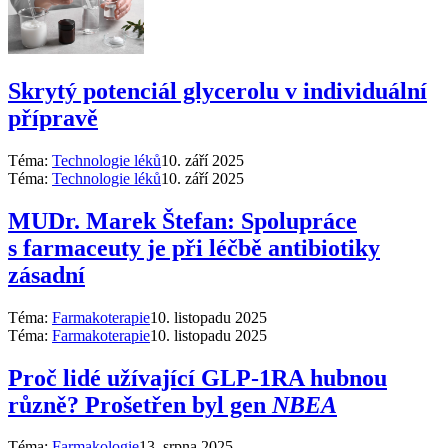
Skrytý potenciál glycerolu v individuální
přípravě
Téma:
Technologie léků
10. září 2025
Téma:
Technologie léků
10. září 2025
MUDr. Marek Štefan: Spolupráce
s farmaceuty je při léčbě antibiotiky
zásadní
Téma:
Farmakoterapie
10. listopadu 2025
Téma:
Farmakoterapie
10. listopadu 2025
Proč lidé užívající GLP-1RA hubnou
různě? Prošetřen byl gen
NBEA
Téma:
Farmakologie
13. srpna 2025