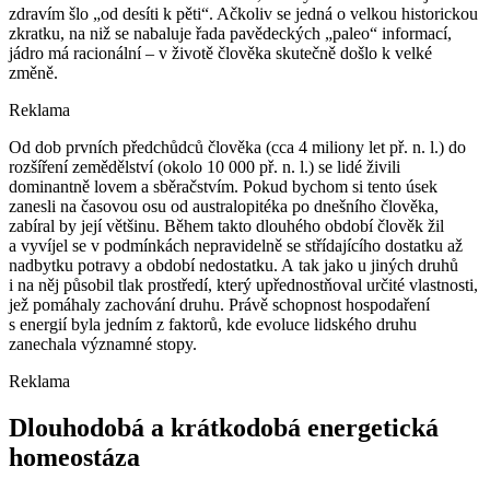
zdravím šlo „od desíti k pěti“. Ačkoliv se jedná o velkou historickou
zkratku, na niž se nabaluje řada pavědeckých „paleo“ informací,
jádro má racionální –⁠ v životě člověka skutečně došlo k velké
změně.
Reklama
Od dob prvních předchůdců člověka (cca 4 miliony let př. n. l.) do
rozšíření zemědělství (okolo 10 000 př. n. l.) se lidé živili
dominantně lovem a sběračstvím. Pokud bychom si tento úsek
zanesli na časovou osu od australopitéka po dnešního člověka,
zabíral by její většinu. Během takto dlouhého období člověk žil
a vyvíjel se v podmínkách nepravidelně se střídajícího dostatku až
nadbytku potravy a období nedostatku. A tak jako u jiných druhů
i na něj působil tlak prostředí, který upřednostňoval určité vlastnosti,
jež pomáhaly zachování druhu. Právě schopnost hospodaření
s energií byla jedním z faktorů, kde evoluce lidského druhu
zanechala významné stopy.
Reklama
Dlouhodobá a krátkodobá energetická
homeostáza