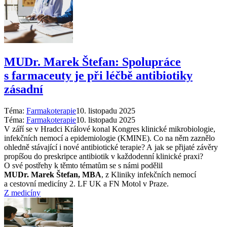
MUDr. Marek Štefan: Spolupráce
s farmaceuty je při léčbě antibiotiky
zásadní
Téma:
Farmakoterapie
10. listopadu 2025
Téma:
Farmakoterapie
10. listopadu 2025
V září se v Hradci Králové konal Kongres klinické mikrobiologie,
infekčních nemocí a epidemiologie (KMINE). Co na něm zaznělo
ohledně stávající i nové antibiotické terapie? A jak se přijaté závěry
propíšou do preskripce antibiotik v každodenní klinické praxi?
O své postřehy k těmto tématům se s námi podělil
MUDr. Marek Štefan, MBA
, z Kliniky infekčních nemocí
a cestovní medicíny 2. LF UK a FN Motol v Praze.
Z medicíny