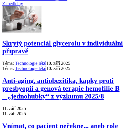
Z medicíny
Skrytý potenciál glycerolu v individuální
přípravě
Téma:
Technologie léků
10. září 2025
Téma:
Technologie léků
10. září 2025
Anti‑aging, antiobezitika, kapky proti
presbyopii a genová terapie hemofilie B
–⁠ „jednohubky“ z výzkumu 2025/8
11. září 2025
11. září 2025
Vnímat, co pacient neřekne... aneb role