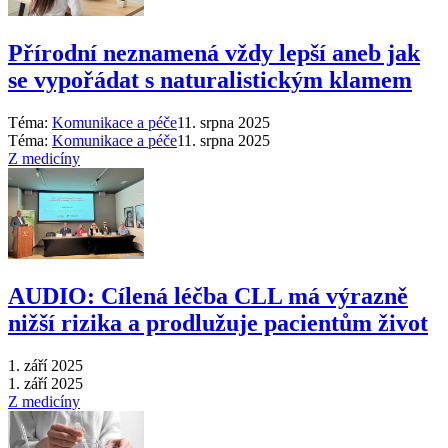
Přírodní neznamená vždy lepší aneb jak
se vypořádat s naturalistickým klamem
Téma:
Komunikace a péče
11. srpna 2025
Téma:
Komunikace a péče
11. srpna 2025
Z medicíny
AUDIO: Cílená léčba CLL má výrazně
nižší rizika a prodlužuje pacientům život
1. září 2025
1. září 2025
Z medicíny