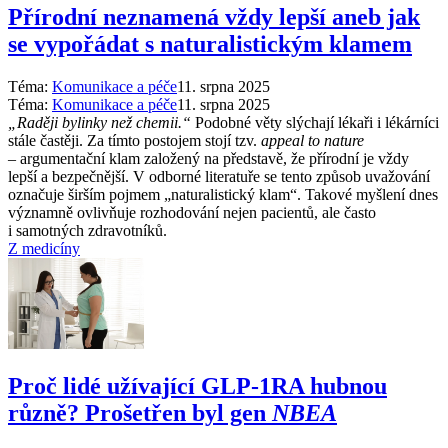
Přírodní neznamená vždy lepší aneb jak
se vypořádat s naturalistickým klamem
Téma:
Komunikace a péče
11. srpna 2025
Téma:
Komunikace a péče
11. srpna 2025
„Raději bylinky než chemii.“
Podobné věty slýchají lékaři i lékárníci
stále častěji. Za tímto postojem stojí tzv.
appeal to nature
–⁠ argumentační klam založený na představě, že přírodní je vždy
lepší a bezpečnější. V odborné literatuře se tento způsob uvažování
označuje širším pojmem „naturalistický klam“. Takové myšlení dnes
významně ovlivňuje rozhodování nejen pacientů, ale často
i samotných zdravotníků.
Z medicíny
Proč lidé užívající GLP-1RA hubnou
různě? Prošetřen byl gen
NBEA