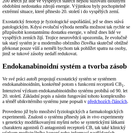
200 letech již lidé ve vyspělých státech nejsou sužováni dlouhými
obdobími nedostatku zdrojů energie. Výjimkou byly pochopitelně
extrémní situace, které přineslo 20. století i do vyspělých zemí.
Exostatický fenotyp je fyziologické uspořádání, jež se dnes stává
patologickým. Kdysi evoluční výhoda neměla možnost tak rychle se
přizpůsobit konstantnímu dostatku energie, v němž dnes lidé ve
vyspělých zemích žijí. Trojice neurovědců upozornila, že evolučně
tak starý systém je u moderního obézního člověka skutečně obtížné
překonat pouze vůlí a neměli bychom tak pohlížet spatra na osoby,
jimž se tukové zásoby nedaří redukovat.
Endokanabinoidní systém a tvorba zásob
Ve své práci autoři propojují exostatický systém se systémem
endokanabinoidním, konkrétně potom s funkcemi receptorů CB
.
1
Intenzivní výzkum endokanabinoidního systému probíhá od 90. let
20. století. Základní popis a nástin fungování tohoto komplexního
a téměř ubikvitérního systému jsme popsali v
předchozích článcích
.
Provedeno již bylo množství fyziologických a farmakologických
experimentů. Znalosti o systému přinesly jak
in vivo
experimenty
s geneticky modifikovanými myšmi nebo se syntetickými látkami
charakteru agonistů či antagonistů receptorů CB, tak také klinický
výzkum medicinálního konopí nebo informací nastřádaných