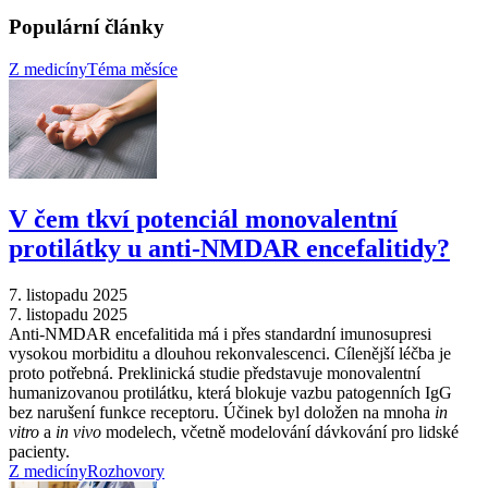
Populární články
Z medicíny
Téma měsíce
V čem tkví potenciál monovalentní
protilátky u anti-NMDAR encefalitidy?
7. listopadu 2025
7. listopadu 2025
Anti-NMDAR encefalitida má i přes standardní imunosupresi
vysokou morbiditu a dlouhou rekonvalescenci. Cílenější léčba je
proto potřebná. Preklinická studie představuje monovalentní
humanizovanou protilátku, která blokuje vazbu patogenních IgG
bez narušení funkce receptoru. Účinek byl doložen na mnoha
in
vitro
a
in vivo
modelech, včetně modelování dávkování pro lidské
pacienty.
Z medicíny
Rozhovory