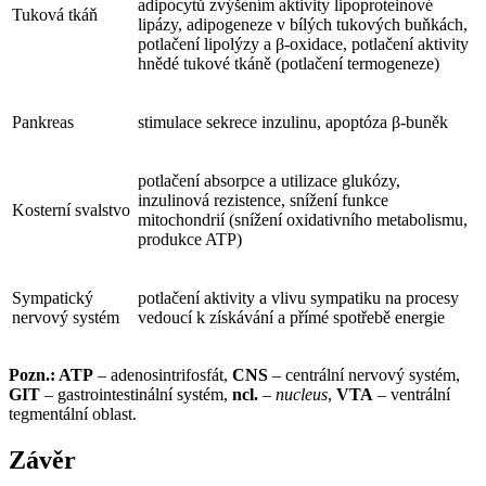
adipocytů zvýšením aktivity lipoproteinové
Tuková tkáň
lipázy, adipogeneze v bílých tukových buňkách,
potlačení lipolýzy a β-oxidace, potlačení aktivity
hnědé tukové tkáně (potlačení termogeneze)
Pankreas
stimulace sekrece inzulinu, apoptóza β-buněk
potlačení absorpce a utilizace glukózy,
inzulinová rezistence, snížení funkce
Kosterní svalstvo
mitochondrií (snížení oxidativního metabolismu,
produkce ATP)
Sympatický
potlačení aktivity a vlivu sympatiku na procesy
nervový systém
vedoucí k získávání a přímé spotřebě energie
Pozn.: ATP
–⁠ adenosintrifosfát,
CNS
–⁠ centrální nervový systém,
GIT
–⁠ gastrointestinální systém,
ncl.
–⁠
nucleus
,
VTA
–⁠ ventrální
tegmentální oblast.
Závěr