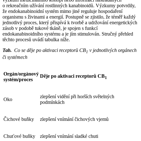
o rekreačním užívání rostlinných kanabinoidů. Výzkumy potvrdily,
že endokanabinoidní systém mimo jiné reguluje hospodaření
organismu s živinami a energií. Postupně se zjistilo, že téměř každý
jednotlivý proces, který přispívá k tvorbě a udržování energetických
zásob v podobě tukové tkáně, je spojen s funkcí
endokanabinoidního systému a je jím stimulován. Stručný přehled
těchto procesů uvádí tabulka níže.
Tab.
Co se děje po aktivaci receptorů CB
v jednotlivých orgánech
1
či systémech
Orgán/orgánový
Děje po aktivaci receptorů CB
1
systém/proces
zlepšení vidění při horších světelných
Oko
podmínkách
Čichové buňky
zlepšení vnímání čichových vjemů
Chuťové buňky
zlepšení vnímání sladké chuti