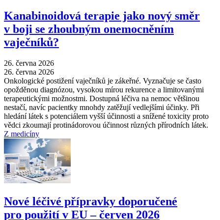
Kanabinoidová terapie jako nový směr
v boji se zhoubným onemocněním
vaječníků?
26. června 2026
26. června 2026
Onkologické postižení vaječníků je zákeřné. Vyznačuje se často
opožděnou diagnózou, vysokou mírou rekurence a limitovanými
terapeutickými možnostmi. Dostupná léčiva na nemoc většinou
nestačí, navíc pacientky mnohdy zatěžují vedlejšími účinky. Při
hledání látek s potenciálem vyšší účinnosti a snížené toxicity proto
vědci zkoumají protinádorovou účinnost různých přírodních látek.
Z medicíny
Nové léčivé přípravky doporučené
pro použití v EU –⁠ červen 2026