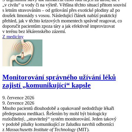
„v civilu“ u vody či na výletě. Většina těchto situací přitom souvisí
s letním stravováním –⁠ od grilování přes exotické plodiny až po
doušek limonády s vosou. Následující článek nabízí praktický
přehled, jak v těchto krizových momentech správně reagovat, co
doporučit pacientům zpoza táry a jak efektivně improvizovat
v terénu bez lékárenského zázemí.
Z medicíny
Monitorování správného užívání léků
zajistí „komunikující“ kapsle
9. července 2026
9. července 2026
Mnoho pacientů dlouhodobě a opakovaně nedodržuje lékaři
předepsanou medikaci. Řešením by mohl být biologicky
rozložitelný, „stravitelný“ systém monitorování. Jeden takový
v podobě pilulky komunikující ze žaludku navrhli odborníci
z
Massachusetts Institute of Technology
(MIT).