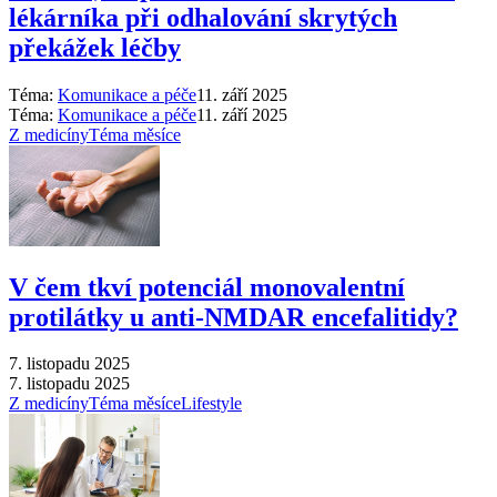
lékárníka při odhalování skrytých
překážek léčby
Téma:
Komunikace a péče
11. září 2025
Téma:
Komunikace a péče
11. září 2025
Z medicíny
Téma měsíce
V čem tkví potenciál monovalentní
protilátky u anti-NMDAR encefalitidy?
7. listopadu 2025
7. listopadu 2025
Z medicíny
Téma měsíce
Lifestyle