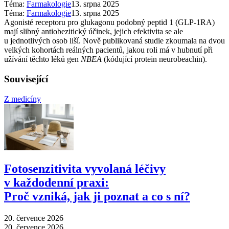
Téma:
Farmakologie
13. srpna 2025
Téma:
Farmakologie
13. srpna 2025
Agonisté receptoru pro glukagonu podobný peptid 1 (GLP-1RA)
mají slibný antiobezitický účinek, jejich efektivita se ale
u jednotlivých osob liší. Nově publikovaná studie zkoumala na dvou
velkých kohortách reálných pacientů, jakou roli má v hubnutí při
užívání těchto léků gen
NBEA
(kódující protein neurobeachin).
Související
Z medicíny
Fotosenzitivita vyvolaná léčivy
v každodenní praxi:
Proč vzniká, jak ji poznat a co s ní?
20. července 2026
20. července 2026