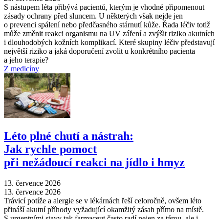
S nástupem léta přibývá pacientů, kterým je vhodné připomenout
zásady ochrany před sluncem. U některých však nejde jen
o prevenci spálení nebo předčasného stárnutí kůže. Řada léčiv totiž
může změnit reakci organismu na UV záření a zvýšit riziko akutních
i dlouhodobých kožních komplikací. Které skupiny léčiv představují
největší riziko a jaká doporučení zvolit u konkrétního pacienta
a jeho terapie?
Z medicíny
Léto plné chutí a nástrah:
Jak rychle pomoct
při nežádoucí reakci na jídlo i hmyz
13. července 2026
13. července 2026
Trávicí potíže a alergie se v lékárnách řeší celoročně, ovšem léto
přináší akutní příhody vyžadující okamžitý zásah přímo na místě.
S urgentními stavy tak farmaceut často radí nejen za tárou, ale i