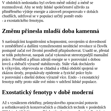
V obdobích nedostatku byl ovšem méně odolný a méně se
rozmnožoval. Aby se tedy lidské společenství uživilo za
přiměřeného výdeje energie a zároveň prosperovalo v dobách
chudších, udržoval se v populaci určitý poměr endo
-⁠ a exostatického fenotypu.
Změnu přinesla mladší doba kamenná
S narůstajícími kognitivními schopnostmi, osvojením si dovedností
v zemědělství a dalšími vymoženostmi neolitické revoluce si člověk
postupně začal své životní prostředí přizpůsobovat. Usadil se, přestal
se tolik pohybovat, naopak začal vykonávat stereotypnější manuální
práce. Prostředí a přísun zdrojů energie se v porovnání s dobou
lovců a sběračů výrazně stabilizovaly. Stále však docházelo
k výkyvům, objevovala se chladná a vlhká období spojená se
zkázou úrody, propukávaly epidemie a fyzické práce bylo
v porovnání s dnešní dobou výrazně více. Endo -⁠ i exostatický
fenotyp měly proto stále své místo v udržení lidské populace.
Exostatický fenotyp v době moderní
Až s vynálezem elektřiny, průmyslového zpracování potravin
a sofistikovaných konzervačních a chladicích technik v posledních