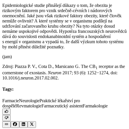
Epidemiologické studie přinášejí důkazy o tom, že obezita je
rizikovým faktorem pro vznik srdečně-cévních i nádorových
onemocnění. Jaké jsou však rizikové faktory obezity, které člověk
nemůže ovlivnit? A které systémy se v organismu podílejí na
udržování začarovaného kruhu obezity? Na tyto otázky dosud
nemáme uspokojivé odpovědi. Hypotéza francouzských neurovědců
dává do souvislosti endokanabinoidní systém a hospodaření
s energií v organismu a vypadá to, že další výzkum tohoto systému
by mohl přinést důležité poznatky.
(jam)
Zdroj: Piazza P. V., Cota D., Marsicano G. The CB
receptor as the
1
cornerstone of exostasis.
Neuron
2017; 93 (6): 1252−1274, doi:
10.1016/j.neuron.2017.02.002.
Tagy:
Farmacie
Neurologie
Praktické lékařství pro
dospělé
Revmatologie
Farmaceutický asistent
Farmakologie