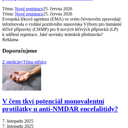
Téma:
Nové registrace
25. června 2026
Téma:
Nové registrace
25. června 2026
Evropská léková agentura (EMA) ve svém červnovém zpravodaji
informovala o vydání pozitivního stanoviska Výboru pro humánní
léčivé přípravky (CHMP) pro 8 nových léčivých přípravků (LP)
k udělení registrace. Jaké novinky tentokrát představila?
Reklama
Doporučujeme
Z medicíny
Téma měsíce
V čem tkví potenciál monovalentní
protilátky u anti-NMDAR encefalitidy?
7. listopadu 2025
7. listopadu 2025