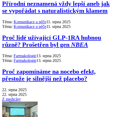
Přírodní neznamená vždy lepší aneb jak
se vypořádat s naturalistickým klamem
Téma:
Komunikace a péče
11. srpna 2025
Téma:
Komunikace a péče
11. srpna 2025
Proč lidé užívající GLP-1RA hubnou
různě? Prošetřen byl gen
NBEA
Téma:
Farmakologie
13. srpna 2025
Téma:
Farmakologie
13. srpna 2025
Proč zapomínáme na nocebo efekt,
přestože je silnější než placebo?
22. srpna 2025
22. srpna 2025
Z medicíny