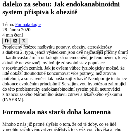
daleko za sebou: Jak endokanabinoidní
systém přispívá k obezitě
Téma
:
Farmakologie
28. února 2020
4 min čtení
Propletený řetězec nadbytku potravy, obezity, aterosklerózy
a diabetu 2. typu, jehož výsledkem jsou dvě nejčastější příčiny úmrtí
–⁠ kardiovaskulární a onkologická onemocnění, je fenoménem, který
aktuálně nejvýrazněji ovlivňuje zdravotní stav populace
v rozvinutých zemích. Jak je ovšem vůbec fyziologicky možné, že
lidé dokáží dlouhodobě konzumovat více potravy, než zrovna
potřebují, a soustavně si tak poškozují zdraví? Neodporuje tento jev
dokonce evolučním principům? Se zajímavou hypotézou zahrnující
do této problematiky endokanabinoidní systém přišli neurovědci
z francouzského Národního ústavu zdraví a lékařského výzkumu
(INSERM).
Formovala nás starší doba kamenná
Mnoho z nás již patrně slyšelo o tom, že od té doby, co se lidé
v neolitu začali věnovat zemědělství, to s výživou člověka a jeho