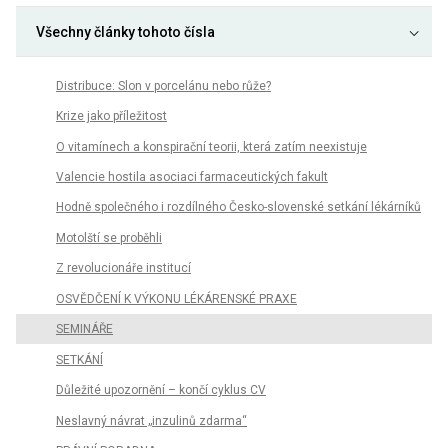
Všechny články tohoto čísla
Distribuce: Slon v porcelánu nebo růže?
Krize jako příležitost
O vitamínech a konspirační teorii, která zatím neexistuje
Valencie hostila asociaci farmaceutických fakult
Hodně společného i rozdílného Česko-slovenské setkání lékárníků
Motolští se proběhli
Z revolucionáře institucí
OSVĚDČENÍ K VÝKONU LÉKÁRENSKÉ PRAXE
SEMINÁŘE
SETKÁNÍ
Důležité upozornění – končí cyklus CV
Neslavný návrat „inzulinů zdarma“