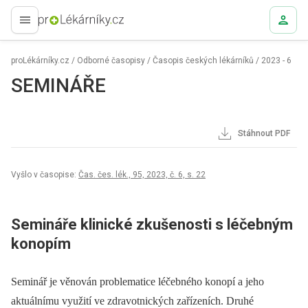
proLékaře.cz
proLékárníky.cz
/
Odborné časopisy
/
Časopis českých lékárníků
/
2023 - 6
SEMINÁŘE
Stáhnout PDF
Vyšlo v časopise:
Čas. čes. lék., 95, 2023, č. 6, s. 22
Semináře klinické zkušenosti s léčebným
konopím
Seminář je věnován problematice léčebného konopí a jeho
aktuálnímu využití ve zdravotnických zařízeních. Druhé