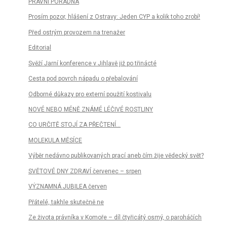
PRÁVNÍ PORADNA
Prosím pozor, hlášení z Ostravy: Jeden CYP a kolik toho zrobí!
Před ostrým provozem na trenažer
Editorial
Svěží Jarní konference v Jihlavě již po třinácté
Cesta pod povrch nápadu o přebalování
Odborné důkazy pro externí použití kostivalu
NOVÉ NEBO MÉNĚ ZNÁMÉ LÉČIVÉ ROSTLINY
CO URČITĚ STOJÍ ZA PŘEČTENÍ...
MOLEKULA MĚSÍCE
Výběr nedávno publikovaných prací aneb čím žije vědecký svět?
SVĚTOVÉ DNY ZDRAVÍ červenec – srpen
VÝZNAMNÁ JUBILEA červen
Přátelé, takhle skutečně ne
Ze života právníka v Komoře – díl čtyřicátý osmý, o paroháčích