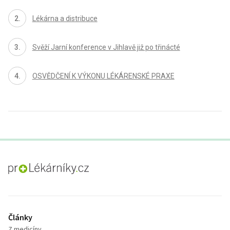
Lékárna a distribuce
Svěží Jarní konference v Jihlavě již po třinácté
OSVĚDČENÍ K VÝKONU LÉKÁRENSKÉ PRAXE
proLékaře.cz
Články
Z medicíny