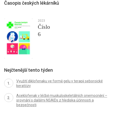
Časopis českých lékárníků
2023
Číslo
6
Nejčtenější tento týden
Využití diklofenaku ve formě gelu v terapii seboroické
keratózy
Aceklofenak v léčbě muskuloskeletálních onemocnění –
srovnání s dalšími NSAIDs z hlediska účinnosti a
bezpečnosti