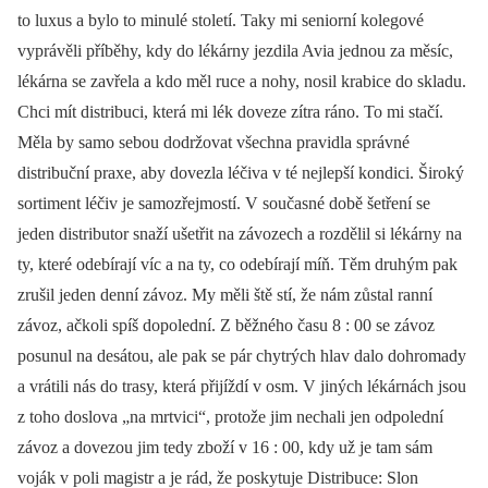
to luxus a bylo to minulé století. Taky mi seniorní kolegové
vyprávěli příběhy, kdy do lékárny jezdila Avia jednou za měsíc,
lékárna se zavřela a kdo měl ruce a nohy, nosil krabice do skladu.
Chci mít distribuci, která mi lék doveze zítra ráno. To mi stačí.
Měla by samo sebou dodržovat všechna pravidla správné
distribuční praxe, aby dovezla léčiva v té nejlepší kondici. Široký
sortiment léčiv je samozřejmostí. V současné době šetření se
jeden distributor snaží ušetřit na závozech a rozdělil si lékárny na
ty, které odebírají víc a na ty, co odebírají míň. Těm druhým pak
zrušil jeden denní závoz. My měli ště stí, že nám zůstal ranní
závoz, ačkoli spíš dopolední. Z běžného času 8 : 00 se závoz
posunul na desátou, ale pak se pár chytrých hlav dalo dohromady
a vrátili nás do trasy, která přijíždí v osm. V jiných lékárnách jsou
z toho doslova „na mrtvici“, protože jim nechali jen odpolední
závoz a dovezou jim tedy zboží v 16 : 00, kdy už je tam sám
voják v poli magistr a je rád, že poskytuje Distribuce: Slon