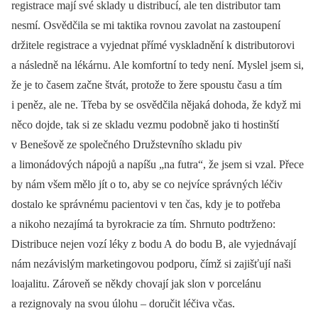
registrace mají své sklady u distribucí, ale ten distributor tam
nesmí. Osvědčila se mi taktika rovnou zavolat na zastoupení
držitele registrace a vyjednat přímé vyskladnění k distributorovi
a následně na lékárnu. Ale komfortní to tedy není. Myslel jsem si,
že je to časem začne štvát, protože to žere spoustu času a tím
i peněz, ale ne. Třeba by se osvědčila nějaká dohoda, že když mi
něco dojde, tak si ze skladu vezmu podobně jako ti hostinští
v Benešově ze společného Družstevního skladu piv
a limonádových nápojů a napíšu „na futra“, že jsem si vzal. Přece
by nám všem mělo jít o to, aby se co nejvíce správných léčiv
dostalo ke správnému pacientovi v ten čas, kdy je to potřeba
a nikoho nezajímá ta byrokracie za tím. Shrnuto podtrženo:
Distribuce nejen vozí léky z bodu A do bodu B, ale vyjednávají
nám nezávislým marketingovou podporu, čímž si zajišťují naši
loajalitu. Zároveň se někdy chovají jak slon v porcelánu
a rezignovaly na svou úlohu –⁠ doručit léčiva včas.