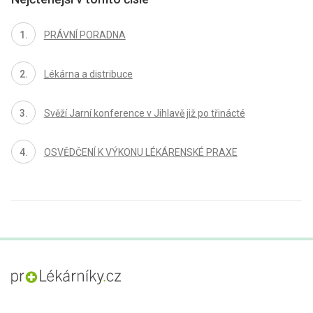
PRÁVNÍ PORADNA
Lékárna a distribuce
Svěží Jarní konference v Jihlavě již po třinácté
OSVĚDČENÍ K VÝKONU LÉKÁRENSKÉ PRAXE
proLékaře.cz