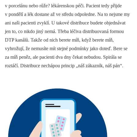
v porcelánu nebo růže? lékárenskou péči. Pacient tedy přijde
v pondělí a lék dostane až ve středu odpoledne. Na to nejsme my
ani naši pacienti zvyklí. U takové distribuce budete objednávat
jen to, co nikdo jiný nemá. Třeba léčiva distribuovaná formou
DTP kanálů. Takže od nich berete míň, když berete míň,
vyhrožují, že nemusíte mít stejné podmínky jako doteď. Bere se
za míň peněz, ale pacienti dva dny čekat nebudou. Spirála se
roztáčí. Distribuce nechápou princip „náš zákazník, náš pán“.