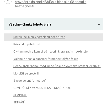
srovnání s dalšími NSAIDs z hlediska účinnosti a
bezpečnosti
Všechny články tohoto čísla
Distribuce: Slon v porcelánu nebo růže?
Krize jako příležitost
O vitamínech a konspirační teorii, která zatím neexistuje
Valencie hostila asociaci farmaceutických fakult
Hodně společného i rozdílného Česko-slovenské setkání lékárníků
Motolští se proběhli
Z revolucionáře institucí
OSVĚDČENÍ K VÝKONU LÉKÁRENSKÉ PRAXE
SEMINÁŘE
SETKÁNÍ