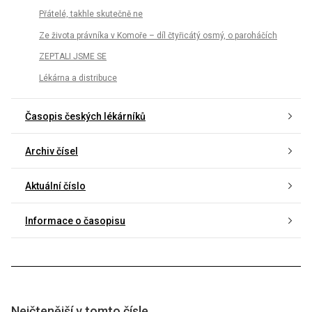
Přátelé, takhle skutečně ne
Ze života právníka v Komoře – díl čtyřicátý osmý, o paroháčích
ZEPTALI JSME SE
Lékárna a distribuce
Časopis českých lékárníků
Archiv čísel
Aktuální číslo
Informace o časopisu
Nejčtenější v tomto čísle