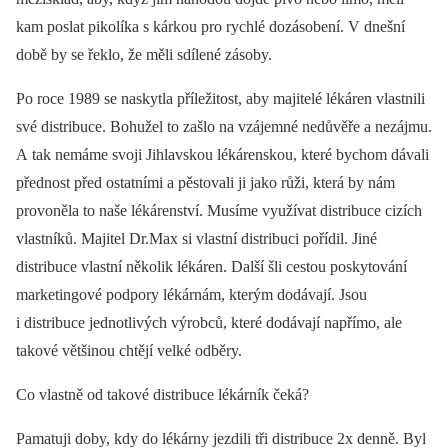
kam poslat pikolíka s kárkou pro rychlé dozásobení. V dnešní
době by se řeklo, že měli sdílené zásoby.
Po roce 1989 se naskytla příležitost, aby majitelé lékáren vlastnili
své distribuce. Bohužel to zašlo na vzájemné nedůvěře a nezájmu.
A tak nemáme svoji Jihlavskou lékárenskou, které bychom dávali
přednost před ostatními a pěstovali ji jako růži, která by nám
provoněla to naše lékárenství. Musíme využívat distribuce cizích
vlastníků. Majitel Dr.Max si vlastní distribuci pořídil. Jiné
distribuce vlastní několik lékáren. Další šli cestou poskytování
marketingové podpory lékárnám, kterým dodávají. Jsou
i distribuce jednotlivých výrobců, které dodávají napřímo, ale
takové většinou chtějí velké odběry.
Co vlastně od takové distribuce lékárník čeká?
Pamatuji doby, kdy do lékárny jezdili tři distribuce 2x denně. Byl