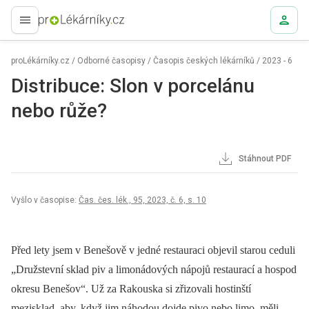
proLékaře.cz
proLékárníky.cz
/
Odborné časopisy
/
Časopis českých lékárníků
/
2023 - 6
Distribuce: Slon v porcelánu
nebo růže?
Stáhnout PDF
Vyšlo v časopise:
Čas. čes. lék., 95, 2023, č. 6, s. 10
Před lety jsem v Benešově v jedné restauraci objevil starou ceduli
„Družstevní sklad piv a limonádových nápojů restaurací a hospod
okresu Benešov“. Už za Rakouska si zřizovali hostinští
mezisklad, aby, když jim náhodou dojde pivo nebo limo, měli