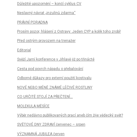
Důležité upozornění – končí cyklus CV
Neslavný návrat „inzulinů zdarma“
PRÁVNÍ PORADNA
Prosím pozor, hlášení z Ostravy: Jeden CYP a kolik toho zrobí!
Před ostrým provozem na trenažer
Editorial
Svěží Jarní konference v Jihlavě již po třinácté
Cesta pod povrch nápadu o přebalování
Odborné důkazy pro externí použití kostivalu
NOVÉ NEBO MÉNĚ ZNÁMÉ LÉČIVÉ ROSTLINY
CO URČITĚ STOJÍ ZA PŘEČTENÍ...
MOLEKULA MĚSÍCE
Výběr nedávno publikovaných prací aneb čím žije vědecký svět?
SVĚTOVÉ DNY ZDRAVÍ červenec – srpen
VÝZNAMNÁ JUBILEA červen