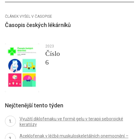
ČLÁNEK VYŠEL V ČASOPISE
Časopis českých lékárníků
2023
Číslo
6
Nejčtenější tento týden
Využití diklofenaku ve formě gelu v terapii seboroické
keratózy
Aceklofenak v léčbě muskuloskeletálních onemocnění –