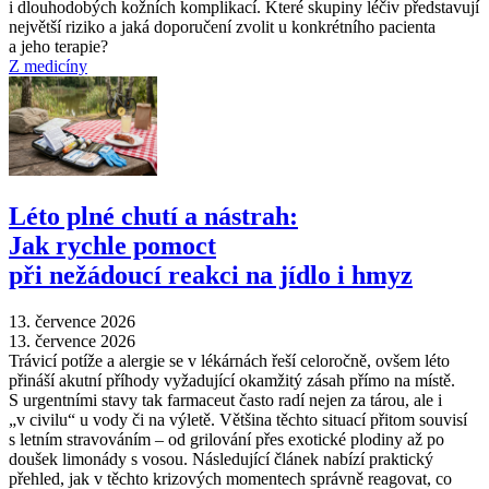
i dlouhodobých kožních komplikací. Které skupiny léčiv představují
největší riziko a jaká doporučení zvolit u konkrétního pacienta
a jeho terapie?
Z medicíny
Léto plné chutí a nástrah:
Jak rychle pomoct
při nežádoucí reakci na jídlo i hmyz
13. července 2026
13. července 2026
Trávicí potíže a alergie se v lékárnách řeší celoročně, ovšem léto
přináší akutní příhody vyžadující okamžitý zásah přímo na místě.
S urgentními stavy tak farmaceut často radí nejen za tárou, ale i
„v civilu“ u vody či na výletě. Většina těchto situací přitom souvisí
s letním stravováním –⁠ od grilování přes exotické plodiny až po
doušek limonády s vosou. Následující článek nabízí praktický
přehled, jak v těchto krizových momentech správně reagovat, co