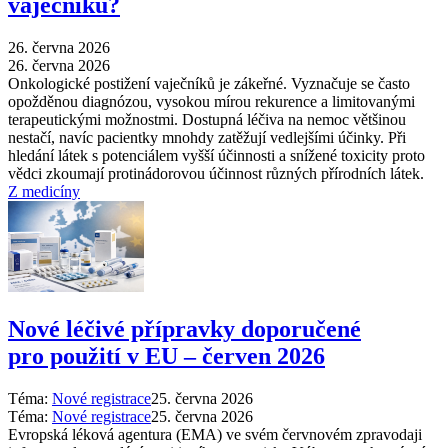
vaječníků?
26. června 2026
26. června 2026
Onkologické postižení vaječníků je zákeřné. Vyznačuje se často
opožděnou diagnózou, vysokou mírou rekurence a limitovanými
terapeutickými možnostmi. Dostupná léčiva na nemoc většinou
nestačí, navíc pacientky mnohdy zatěžují vedlejšími účinky. Při
hledání látek s potenciálem vyšší účinnosti a snížené toxicity proto
vědci zkoumají protinádorovou účinnost různých přírodních látek.
Z medicíny
Nové léčivé přípravky doporučené
pro použití v EU –⁠ červen 2026
Téma:
Nové registrace
25. června 2026
Téma:
Nové registrace
25. června 2026
Evropská léková agentura (EMA) ve svém červnovém zpravodaji