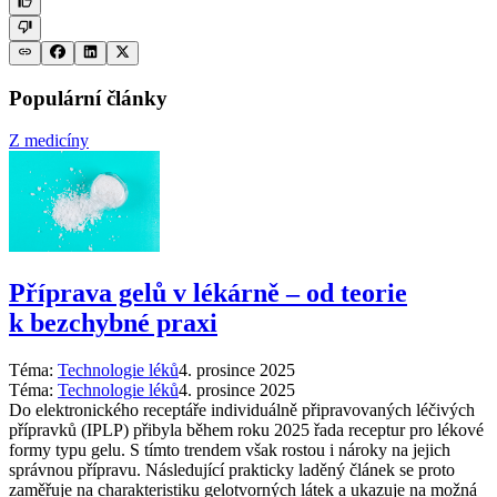
Populární články
Z medicíny
Příprava gelů v lékárně –⁠ od teorie
k bezchybné praxi
Téma:
Technologie léků
4. prosince 2025
Téma:
Technologie léků
4. prosince 2025
Do elektronického receptáře individuálně připravovaných léčivých
přípravků (IPLP) přibyla během roku 2025 řada receptur pro lékové
formy typu gelu. S tímto trendem však rostou i nároky na jejich
správnou přípravu. Následující prakticky laděný článek se proto
zaměřuje na charakteristiku gelotvorných látek a ukazuje na možná