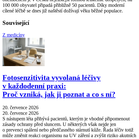
100 000 obyvatel připadá přibližně 50 pacientů. Díky moderní
cílené léčbě se dnes již naštěstí dožívají věku běžné populace.
Související
Z medicíny
Fotosenzitivita vyvolaná léčivy
v každodenní praxi:
Proč vzniká, jak ji poznat a co s ní?
20. července 2026
20. července 2026
S nástupem léta přibývá pacientů, kterým je vhodné připomenout
zásady ochrany před sluncem. U některých však nejde jen
o prevenci spálení nebo předčasného stárnutí kůže. Řada léčiv totiž
může změnit reakci organismu na UV záření a zvýšit riziko akutních