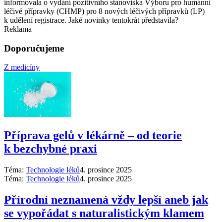
informovala o vydání pozitivního stanoviska Výboru pro humánní
léčivé přípravky (CHMP) pro 8 nových léčivých přípravků (LP)
k udělení registrace. Jaké novinky tentokrát představila?
Reklama
Doporučujeme
Z medicíny
Příprava gelů v lékárně –⁠ od teorie
k bezchybné praxi
Téma:
Technologie léků
4. prosince 2025
Téma:
Technologie léků
4. prosince 2025
Přírodní neznamená vždy lepší aneb jak
se vypořádat s naturalistickým klamem