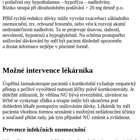
i potlačení osy hypothalamus –⁠ hypofýza –⁠ nadledviny.
Riziko stoupá při dlouhodobém podávání > 20 mg denně p.o.
Příliš rychlá redukce dávky může vyvolat exacerbaci základního
onemocnění, tzv.
rebound
fenomén, nebo vést k rozvoji akutní
nedostatečnosti nadledvin. Ta se projevuje únavou, slabostí,
nevolností, hypotenzí a hypoglykémií. Na schéma postupného
snižování dávkování by měl být pacient důsledně upozorněn
a dostat informace nejlépe v písemné formě.
Možné intervence lékárníka
Úspěšná farmakoterapie pacientů s kortikofobií vyžaduje empatický
přístup a pečlivé vysvětlení nutnosti léčby právě kortikosteroidy. Je
důležité zdůraznit, že většina NÚ bývá reverzibilní, závislost na
léčbě se vyskytuje zřídka a terapie může být ukončena pod
dohledem lékaře postupným snižováním dávky. Lékárník by měl
pacienta vhodnou formou seznámit s možnými nežádoucími účinky
a současně přidat rady, jak tyto případné NÚ zmírnit a zvládnout.
Prevence infekčních onemocnění