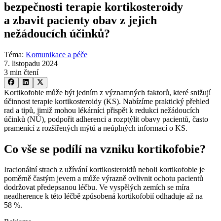
bezpečnosti terapie kortikosteroidy
a zbavit pacienty obav z jejich
nežádoucích účinků?
Téma
:
Komunikace a péče
7. listopadu 2024
3 min čtení
Kortikofobie může být jedním z významných faktorů, které snižují
účinnost terapie kortikosteroidy (KS). Nabízíme praktický přehled
rad a tipů, jimiž mohou lékárníci přispět k redukci nežádoucích
účinků (NÚ), podpořit adherenci a rozptýlit obavy pacientů, často
pramenící z rozšířených mýtů a neúplných informací o KS.
Co vše se podílí na vzniku kortikofobie?
Iracionální strach z užívání kortikosteroidů neboli kortikofobie je
poměrně častým jevem a může výrazně ovlivnit ochotu pacientů
dodržovat předepsanou léčbu. Ve vyspělých zemích se míra
neadherence k této léčbě způsobená kortikofobií odhaduje až na
58 %.