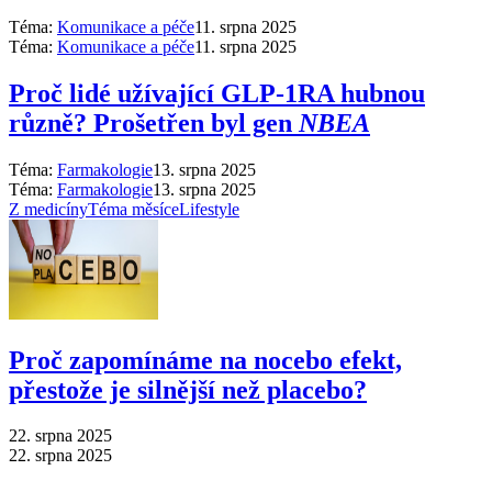
Téma:
Komunikace a péče
11. srpna 2025
Téma:
Komunikace a péče
11. srpna 2025
Proč lidé užívající GLP-1RA hubnou
různě? Prošetřen byl gen
NBEA
Téma:
Farmakologie
13. srpna 2025
Téma:
Farmakologie
13. srpna 2025
Z medicíny
Téma měsíce
Lifestyle
Proč zapomínáme na nocebo efekt,
přestože je silnější než placebo?
22. srpna 2025
22. srpna 2025