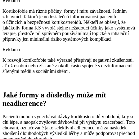
Reklama
Kortikofobie má různé příčiny, formy i míru závažnosti. Jedním
z hlavních faktorů je nedostatečná informovanost pacientů
o účincích a bezpečnosti kortikosteroidů. Někteří se obávají, že
jakákoliv forma KS vyvolá stejné nežádoucí účinky jako systémová
terapie, přestože při správném používání mají topické a inhalační
přípravky jen minimální riziko systémových komplikací.
Reklama
K rozvoji kortikofobie také výrazně přispívají negativní zkušenosti,
ať už osobní nebo získané z okolí, často spojené s dezinformacemi
šířenými médii a sociálními sítěmi.
Jaké formy a důsledky může mít
neadherence?
Pacienti mohou vynechávat dávky kortikosteroidů v období, kdy se
cítí lépe, a naopak zvyšovat dávkování při výskytu exacerbací. Toto
chování, označované jako selektivní adherence, má za následek
zhoršení dlouhodobých výsledků léčby a může podporovat přechod
onemocnění do chronicity.