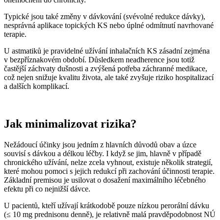
Typické jsou také změny v dávkování (svévolné redukce dávky),
nesprávná aplikace topických KS nebo úplné odmítnutí navrhované
terapie.
U astmatiků je pravidelné užívání inhalačních KS zásadní zejména
v bezpříznakovém období. Důsledkem neadherence jsou totiž
častější záchvaty dušnosti a zvýšená potřeba záchranné medikace,
což nejen snižuje kvalitu života, ale také zvyšuje riziko hospitalizací
a dalších komplikací.
Jak minimalizovat rizika?
Nežádoucí účinky jsou jedním z hlavních důvodů obav a úzce
souvisí s dávkou a délkou léčby. I když se jim, hlavně v případě
chronického užívání, nelze zcela vyhnout, existuje několik strategií,
které mohou pomoci s jejich redukcí při zachování účinnosti terapie.
Základní premisou je usilovat o dosažení maximálního léčebného
efektu při co nejnižší dávce.
U pacientů, kteří užívají krátkodobě pouze nízkou perorální dávku
(≤ 10 mg prednisonu denně), je relativně malá pravděpodobnost NÚ