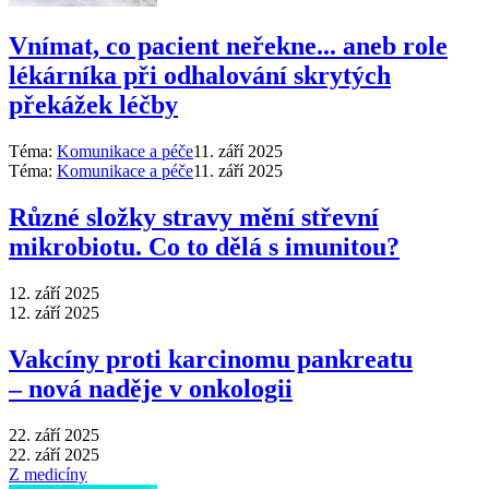
Vnímat, co pacient neřekne... aneb role
lékárníka při odhalování skrytých
překážek léčby
Téma:
Komunikace a péče
11. září 2025
Téma:
Komunikace a péče
11. září 2025
Různé složky stravy mění střevní
mikrobiotu. Co to dělá s imunitou?
12. září 2025
12. září 2025
Vakcíny proti karcinomu pankreatu
–⁠ nová naděje v onkologii
22. září 2025
22. září 2025
Z medicíny