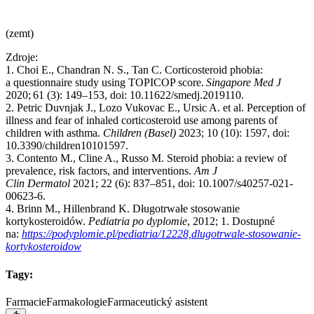
(zemt)
Zdroje:
1. Choi E., Chandran N. S., Tan C. Corticosteroid phobia:
a questionnaire study using TOPICOP score.
Singapore Med J
2020; 61 (3): 149–153, doi: 10.11622/smedj.2019110.
2. Petric Duvnjak J., Lozo Vukovac E., Ursic A. et al. Perception of
illness and fear of inhaled corticosteroid use among parents of
children with asthma.
Children (Basel)
2023; 10 (10): 1597, doi:
10.3390/children10101597.
3. Contento M., Cline A., Russo M. Steroid phobia: a review of
prevalence, risk factors, and interventions.
Am J
Clin Dermatol
2021; 22 (6): 837–851, doi: 10.1007/s40257-021-
00623-6.
4. Brinn M., Hillenbrand K. Długotrwałe stosowanie
kortykosteroidów.
Pediatria po dyplomie
, 2012; 1. Dostupné
na:
https://podyplomie.pl/pediatria/12228,dlugotrwale-stosowanie-
kortykosteroidow
Tagy:
Farmacie
Farmakologie
Farmaceutický asistent