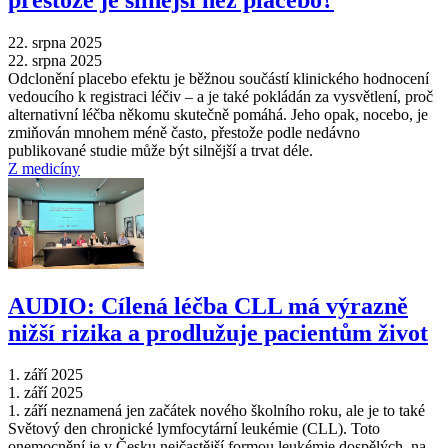
22. srpna 2025
22. srpna 2025
Odclonění placebo efektu je běžnou součástí klinického hodnocení
vedoucího k registraci léčiv –⁠ a je také pokládán za vysvětlení, proč
alternativní léčba někomu skutečně pomáhá. Jeho opak, nocebo, je
zmiňován mnohem méně často, přestože podle nedávno
publikované studie může být silnější a trvat déle.
Z medicíny
AUDIO: Cílená léčba CLL má výrazně
nižší rizika a prodlužuje pacientům život
1. září 2025
1. září 2025
1. září neznamená jen začátek nového školního roku, ale je to také
Světový den chronické lymfocytární leukémie (CLL). Toto
onemocnění je v Česku nejčastější formou leukémie dospělých, na