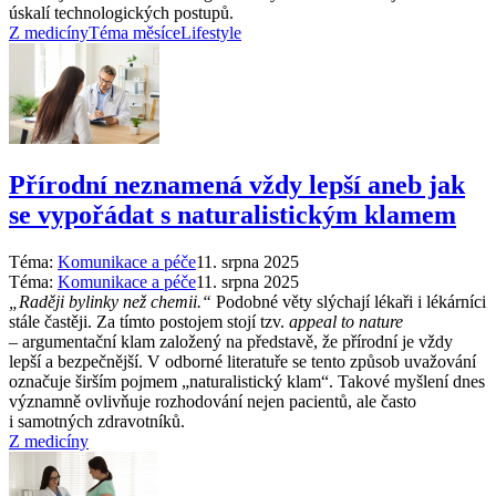
úskalí technologických postupů.
Z medicíny
Téma měsíce
Lifestyle
Přírodní neznamená vždy lepší aneb jak
se vypořádat s naturalistickým klamem
Téma:
Komunikace a péče
11. srpna 2025
Téma:
Komunikace a péče
11. srpna 2025
„Raději bylinky než chemii.“
Podobné věty slýchají lékaři i lékárníci
stále častěji. Za tímto postojem stojí tzv.
appeal to nature
–⁠ argumentační klam založený na představě, že přírodní je vždy
lepší a bezpečnější. V odborné literatuře se tento způsob uvažování
označuje širším pojmem „naturalistický klam“. Takové myšlení dnes
významně ovlivňuje rozhodování nejen pacientů, ale často
i samotných zdravotníků.
Z medicíny