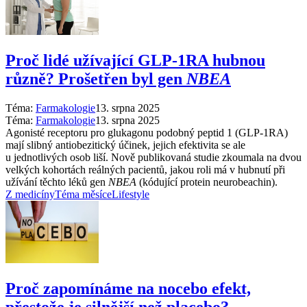
Proč lidé užívající GLP-1RA hubnou
různě? Prošetřen byl gen
NBEA
Téma:
Farmakologie
13. srpna 2025
Téma:
Farmakologie
13. srpna 2025
Agonisté receptoru pro glukagonu podobný peptid 1 (GLP-1RA)
mají slibný antiobezitický účinek, jejich efektivita se ale
u jednotlivých osob liší. Nově publikovaná studie zkoumala na dvou
velkých kohortách reálných pacientů, jakou roli má v hubnutí při
užívání těchto léků gen
NBEA
(kódující protein neurobeachin).
Z medicíny
Téma měsíce
Lifestyle
Proč zapomínáme na nocebo efekt,
přestože je silnější než placebo?