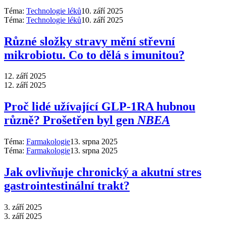
Téma:
Technologie léků
10. září 2025
Téma:
Technologie léků
10. září 2025
Různé složky stravy mění střevní
mikrobiotu. Co to dělá s imunitou?
12. září 2025
12. září 2025
Proč lidé užívající GLP-1RA hubnou
různě? Prošetřen byl gen
NBEA
Téma:
Farmakologie
13. srpna 2025
Téma:
Farmakologie
13. srpna 2025
Jak ovlivňuje chronický a akutní stres
gastrointestinální trakt?
3. září 2025
3. září 2025