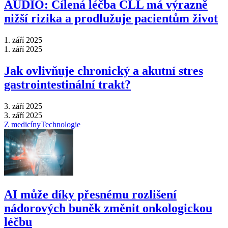
AUDIO: Cílená léčba CLL má výrazně
nižší rizika a prodlužuje pacientům život
1. září 2025
1. září 2025
Jak ovlivňuje chronický a akutní stres
gastrointestinální trakt?
3. září 2025
3. září 2025
Z medicíny
Technologie
AI může díky přesnému rozlišení
nádorových buněk změnit onkologickou
léčbu