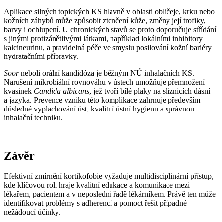
Aplikace silných topických KS hlavně v oblasti obličeje, krku nebo
kožních záhybů může způsobit ztenčení kůže, změny její trofiky,
barvy i ochlupení. U chronických stavů se proto doporučuje střídání
s jinými protizánětlivými látkami, například lokálními inhibitory
kalcineurinu, a pravidelná péče ve smyslu posilování kožní bariéry
hydratačními přípravky.
Soor
neboli orální kandidóza je běžným NÚ inhalačních KS.
Narušení mikrobiální rovnováhu v ústech umožňuje přemnožení
kvasinek
Candida albicans
, jež tvoří bílé plaky na sliznicích dásní
a jazyka. Prevence vzniku této komplikace zahrnuje především
důsledné vyplachování úst, kvalitní ústní hygienu a správnou
inhalační techniku.
Závěr
Efektivní zmírnění kortikofobie vyžaduje multidisciplinární přístup,
kde klíčovou roli hraje kvalitní edukace a komunikace mezi
lékařem, pacientem a v neposlední řadě lékárníkem. Právě ten může
identifikovat problémy s adherencí a pomoct řešit případné
nežádoucí účinky.