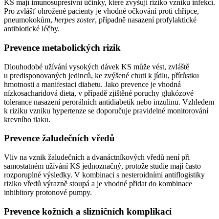
KS mají imunosupresivní účinky, které zvyšují riziko vzniku infekcí.
Pro zvlášť ohrožené pacienty je vhodné očkování proti chřipce,
pneumokokům,
herpes zoster
, případně nasazení profylaktické
antibiotické léčby.
Prevence metabolických rizik
Dlouhodobé užívání vysokých dávek KS může vést, zvláště
u predisponovaných jedinců, ke zvýšené chuti k jídlu, přírůstku
hmotnosti a manifestaci diabetu. Jako prevence je vhodná
nízkosacharidová dieta, v případě zjištěné poruchy glukózové
tolerance nasazení perorálních antidiabetik nebo inzulinu. Vzhledem
k riziku vzniku hypertenze se doporučuje pravidelné monitorování
krevního tlaku.
Prevence žaludečních vředů
Vliv na vznik žaludečních a dvanáctníkových vředů není při
samostatném užívání KS jednoznačný, protože studie mají často
rozporuplné výsledky. V kombinaci s nesteroidními antiflogistiky
riziko vředů výrazně stoupá a je vhodné přidat do kombinace
inhibitory protonové pumpy.
Prevence kožních a slizničních komplikací