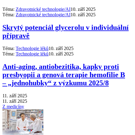
Téma:
Zdravotnické technologie/AI
10. září 2025
Téma:
Zdravotnické technologie/AI
10. září 2025
Skrytý potenciál glycerolu v individuální
přípravě
Téma:
Technologie léků
10. září 2025
Téma:
Technologie léků
10. září 2025
Anti‑aging, antiobezitika, kapky proti
presbyopii a genová terapie hemofilie B
–⁠ „jednohubky“ z výzkumu 2025/8
11. září 2025
11. září 2025
Z medicíny