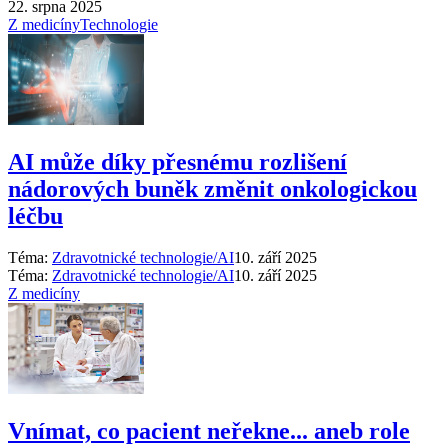
22. srpna 2025
Z medicíny
Technologie
AI může díky přesnému rozlišení
nádorových buněk změnit onkologickou
léčbu
Téma:
Zdravotnické technologie/AI
10. září 2025
Téma:
Zdravotnické technologie/AI
10. září 2025
Z medicíny
Vnímat, co pacient neřekne... aneb role