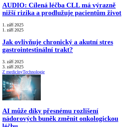
AUDIO: Cílená léčba CLL má výrazně
nižší rizika a prodlužuje pacientům život
1. září 2025
1. září 2025
Jak ovlivňuje chronický a akutní stres
gastrointestinální trakt?
3. září 2025
3. září 2025
Z medicíny
Technologie
AI může díky přesnému rozlišení
nádorových buněk změnit onkologickou
léčbu