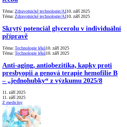
Téma:
Zdravotnické technologie/AI
10. září 2025
Téma:
Zdravotnické technologie/AI
10. září 2025
Skrytý potenciál glycerolu v individuální
přípravě
Téma:
Technologie léků
10. září 2025
Téma:
Technologie léků
10. září 2025
Anti‑aging, antiobezitika, kapky proti
presbyopii a genová terapie hemofilie B
–⁠ „jednohubky“ z výzkumu 2025/8
11. září 2025
11. září 2025
Z medicíny