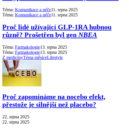
Téma:
Komunikace a péče
11. srpna 2025
Téma:
Komunikace a péče
11. srpna 2025
Proč lidé užívající GLP-1RA hubnou
různě? Prošetřen byl gen
NBEA
Téma:
Farmakologie
13. srpna 2025
Téma:
Farmakologie
13. srpna 2025
Z medicíny
Téma měsíce
Lifestyle
Proč zapomínáme na nocebo efekt,
přestože je silnější než placebo?
22. srpna 2025
22. srpna 2025