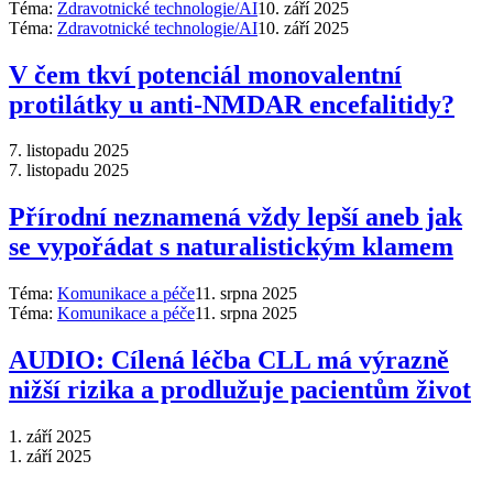
Téma:
Zdravotnické technologie/AI
10. září 2025
Téma:
Zdravotnické technologie/AI
10. září 2025
V čem tkví potenciál monovalentní
protilátky u anti-NMDAR encefalitidy?
7. listopadu 2025
7. listopadu 2025
Přírodní neznamená vždy lepší aneb jak
se vypořádat s naturalistickým klamem
Téma:
Komunikace a péče
11. srpna 2025
Téma:
Komunikace a péče
11. srpna 2025
AUDIO: Cílená léčba CLL má výrazně
nižší rizika a prodlužuje pacientům život
1. září 2025
1. září 2025