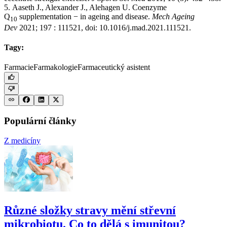
5. Aaseth J., Alexander J., Alehagen U. Coenzyme
Q
supplementation −⁠ in ageing and disease.
Mech Ageing
10
Dev
2021; 197 : 111521, doi: 10.1016/j.mad.2021.111521.
Tagy:
Farmacie
Farmakologie
Farmaceutický asistent
Populární články
Z medicíny
Různé složky stravy mění střevní
mikrobiotu. Co to dělá s imunitou?