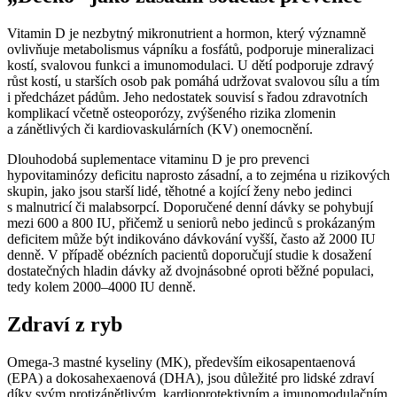
Vitamin D je nezbytný mikronutrient a hormon, který významně
ovlivňuje metabolismus vápníku a fosfátů, podporuje mineralizaci
kostí, svalovou funkci a imunomodulaci. U dětí podporuje zdravý
růst kostí, u starších osob pak pomáhá udržovat svalovou sílu a tím
i předcházet pádům. Jeho nedostatek souvisí s řadou zdravotních
komplikací včetně osteoporózy, zvýšeného rizika zlomenin
a zánětlivých či kardiovaskulárních (KV) onemocnění.
Dlouhodobá suplementace vitaminu D je pro prevenci
hypovitaminózy deficitu naprosto zásadní, a to zejména u rizikových
skupin, jako jsou starší lidé, těhotné a kojící ženy nebo jedinci
s malnutricí či malabsorpcí. Doporučené denní dávky se pohybují
mezi 600 a 800 IU, přičemž u seniorů nebo jedinců s prokázaným
deficitem může být indikováno dávkování vyšší, často až 2000 IU
denně. V případě obézních pacientů doporučují studie k dosažení
dostatečných hladin dávky až dvojnásobné oproti běžné populaci,
tedy kolem 2000–4000 IU denně.
Zdraví z ryb
Omega-3 mastné kyseliny (MK), především eikosapentaenová
(EPA) a dokosahexaenová (DHA), jsou důležité pro lidské zdraví
díky svým protizánětlivým, kardioprotektivním a imunomodulačním