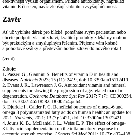
efektivnější využití organismem. Přidané antioxidanty, například
vitamin E či selen, navíc zlepšují stabilitu a zvyšují účinnost.
Závěr
Ať už vybíráte dárek pro blízké, pomáháte svým pacientům nebo
chcete podpořit vlastní zdraví, kvalitní produkty z lékárny mohou
být praktickým a smysluplným řešením. Přejeme vám krásné
a pohodové svátky a především hodně zdraví do nového roku!
(zemt)
Zdroje:
1. Passeri G., Giannini S. Benefits of vitamin D in health and
diseases.
Nutrients
2023; 15 (11): 2419, doi: 10.3390/nu15112419.
2. Evans J. R., Lawrenson J. G. Antioxidant vitamin and mineral
supplements for slowing the progression of age-related macular
degeneration.
Cochrane Database Syst Rev
2017; 7 (7): CD000254,
doi: 10.1002/14651858.CD000254.pub4.
3. Djuricic I., Calder P. C. Beneficial outcomes of omega-6 and
omega-3 polyunsaturated fatty acids on human health: an update for
2021.
Nutrients
, 2021; 13 (7): 2421, doi: 10.3390/nu13072421.
4. Jouris K. B., McDaniel J. L., Weiss E. P. The effect of omega-
3 fatty acid supplementation on the inflammatory response to
eccentric strength exercise.
J Sports Sci Med
2011; 10 (3): 432–438.