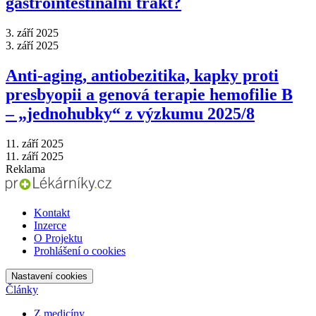
gastrointestinální trakt?
3. září 2025
3. září 2025
Anti‑aging, antiobezitika, kapky proti
presbyopii a genová terapie hemofilie B
–⁠ „jednohubky“ z výzkumu 2025/8
11. září 2025
11. září 2025
Reklama
Kontakt
Inzerce
O Projektu
Prohlášení o cookies
Nastavení cookies
Články
Z medicíny