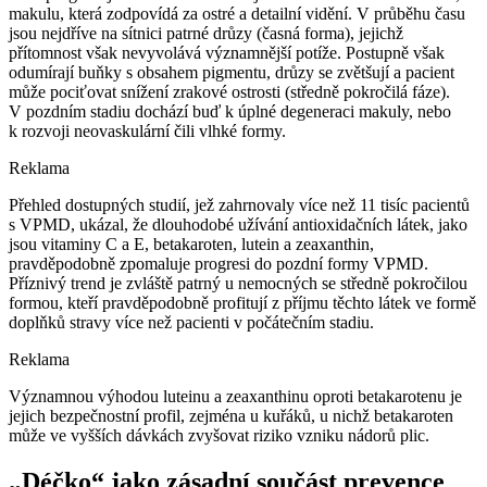
makulu, která zodpovídá za ostré a detailní vidění. V průběhu času
jsou nejdříve na sítnici patrné drůzy (časná forma), jejichž
přítomnost však nevyvolává významnější potíže. Postupně však
odumírají buňky s obsahem pigmentu, drůzy se zvětšují a pacient
může pociťovat snížení zrakové ostrosti (středně pokročilá fáze).
V pozdním stadiu dochází buď k úplné degeneraci makuly, nebo
k rozvoji neovaskulární čili vlhké formy.
Reklama
Přehled dostupných studií, jež zahrnovaly více než 11 tisíc pacientů
s VPMD, ukázal, že dlouhodobé užívání antioxidačních látek, jako
jsou vitaminy C a E, betakaroten, lutein a zeaxanthin,
pravděpodobně zpomaluje progresi do pozdní formy VPMD.
Příznivý trend je zvláště patrný u nemocných se středně pokročilou
formou, kteří pravděpodobně profitují z příjmu těchto látek ve formě
doplňků stravy více než pacienti v počátečním stadiu.
Reklama
Významnou výhodou luteinu a zeaxanthinu oproti betakarotenu je
jejich bezpečnostní profil, zejména u kuřáků, u nichž betakaroten
může ve vyšších dávkách zvyšovat riziko vzniku nádorů plic.
„Déčko“ jako zásadní součást prevence