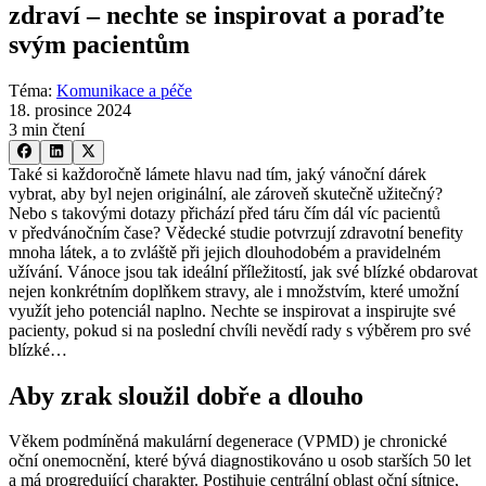
zdraví –⁠ nechte se inspirovat a poraďte
svým pacientům
Téma
:
Komunikace a péče
18. prosince 2024
3 min čtení
Také si každoročně lámete hlavu nad tím, jaký vánoční dárek
vybrat, aby byl nejen originální, ale zároveň skutečně užitečný?
Nebo s takovými dotazy přichází před táru čím dál víc pacientů
v předvánočním čase? Vědecké studie potvrzují zdravotní benefity
mnoha látek, a to zvláště při jejich dlouhodobém a pravidelném
užívání. Vánoce jsou tak ideální příležitostí, jak své blízké obdarovat
nejen konkrétním doplňkem stravy, ale i množstvím, které umožní
využít jeho potenciál naplno. Nechte se inspirovat a inspirujte své
pacienty, pokud si na poslední chvíli nevědí rady s výběrem pro své
blízké…
Aby zrak sloužil dobře a dlouho
Věkem podmíněná makulární degenerace (VPMD) je chronické
oční onemocnění, které bývá diagnostikováno u osob starších 50 let
a má progredující charakter. Postihuje centrální oblast oční sítnice,