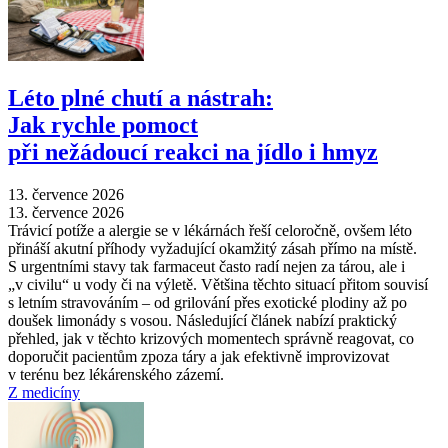
Léto plné chutí a nástrah:
Jak rychle pomoct
při nežádoucí reakci na jídlo i hmyz
13. července 2026
13. července 2026
Trávicí potíže a alergie se v lékárnách řeší celoročně, ovšem léto
přináší akutní příhody vyžadující okamžitý zásah přímo na místě.
S urgentními stavy tak farmaceut často radí nejen za tárou, ale i
„v civilu“ u vody či na výletě. Většina těchto situací přitom souvisí
s letním stravováním –⁠ od grilování přes exotické plodiny až po
doušek limonády s vosou. Následující článek nabízí praktický
přehled, jak v těchto krizových momentech správně reagovat, co
doporučit pacientům zpoza táry a jak efektivně improvizovat
v terénu bez lékárenského zázemí.
Z medicíny