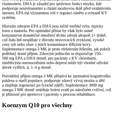
vlastnostem. DHA je zásadní pro správnou funkci mozku, kde
podporuje neurotransmisi a chrání mozkovou tkáň před oxidativním
stresem, EPA má významnou roli v regulaci zánětu a ochraně KV
systému.
Hlavním zdrojem EPA a DHA jsou tučné mořské ryby, typicky
losos a makrela. Pro optimální přísun by však bylo nutné
konzumovat dostatečné množství těchto zdrojů alespoň 2× týdně,
což řada lidí nesplňuje z důvodu stravovacích zvyklostí, vysoké
ceny ryb nebo obav z jejich kontaminace těžkými kovy.
Suplementace omega-3 MK je proto efektivním řešením, jak pokrýt
potřebný denní příjem. Zdravým jedincům se doporučuje 250–
500 mg EPA a DHA denně, pro pacienty s KV chorobami,
zánětlivými onemocněními nebo depresí může být vhodné užívání
dávek vyšších, tj. 1–4 g denně.
Pravidelný příjem omega-3 MK přispívá ke zpomalení kognitivního
poklesu u starší populace, podporuje zdravý vývoj mozku u dětí
a zlepšuje regeneraci po fyzické zátěži. Suplementace 3000 mg
omega-3 MK denně zmírňuje bolest svalů po náročném cvičení, což
je přínosné pro sportovce i pacienty v procesu rehabilitace.
Koenzym Q10 pro všechny