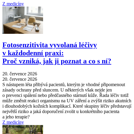
Z medicíny
Fotosenzitivita vyvolaná léčivy
v každodenní praxi:
Proč vzniká, jak ji poznat a co s ní?
20. července 2026
20. července 2026
S nástupem léta přibývá pacientů, kterým je vhodné připomenout
zásady ochrany před sluncem. U některých však nejde jen
o prevenci spálení nebo předčasného stárnutí kůže. Řada léčiv totiž
může změnit reakci organismu na UV záření a zvýšit riziko akutních
i dlouhodobých kožních komplikací. Které skupiny léčiv představují
největší riziko a jaká doporučení zvolit u konkrétního pacienta
a jeho terapie?
Z medicíny