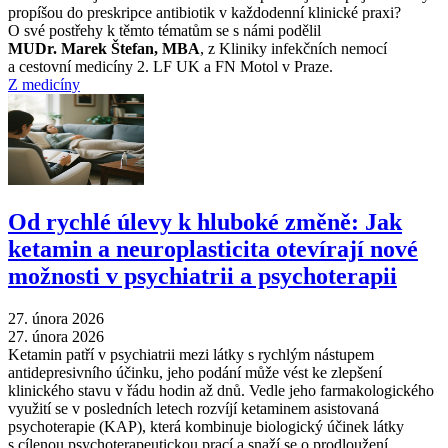
propíšou do preskripce antibiotik v každodenní klinické praxi?
O své postřehy k těmto tématům se s námi podělil
MUDr. Marek Štefan, MBA
, z Kliniky infekčních nemocí
a cestovní medicíny 2. LF UK a FN Motol v Praze.
Z medicíny
Od rychlé úlevy k hluboké změně: Jak
ketamin a neuroplasticita otevírají nové
možnosti v psychiatrii a psychoterapii
27. února 2026
27. února 2026
Ketamin patří v psychiatrii mezi látky s rychlým nástupem
antidepresivního účinku, jeho podání může vést ke zlepšení
klinického stavu v řádu hodin až dnů. Vedle jeho farmakologického
využití se v posledních letech rozvíjí ketaminem asistovaná
psychoterapie (KAP), která kombinuje biologický účinek látky
s cílenou psychoterapeutickou prací a snaží se o prodloužení