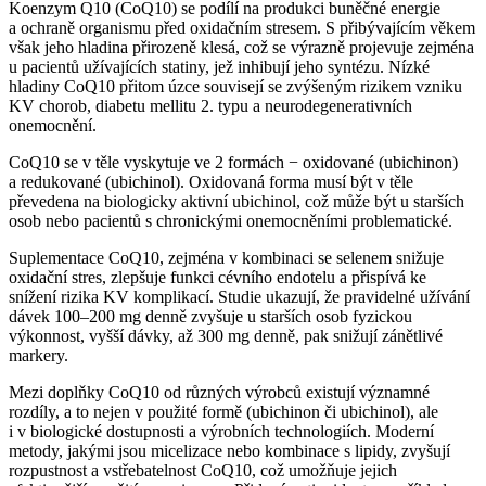
Koenzym Q10 (CoQ10) se podílí na produkci buněčné energie
a ochraně organismu před oxidačním stresem. S přibývajícím věkem
však jeho hladina přirozeně klesá, což se výrazně projevuje zejména
u pacientů užívajících statiny, jež inhibují jeho syntézu. Nízké
hladiny CoQ10 přitom úzce souvisejí se zvýšeným rizikem vzniku
KV chorob, diabetu mellitu 2. typu a neurodegenerativních
onemocnění.
CoQ10 se v těle vyskytuje ve 2 formách −⁠ oxidované (ubichinon)
a redukované (ubichinol). Oxidovaná forma musí být v těle
převedena na biologicky aktivní ubichinol, což může být u starších
osob nebo pacientů s chronickými onemocněními problematické.
Suplementace CoQ10, zejména v kombinaci se selenem snižuje
oxidační stres, zlepšuje funkci cévního endotelu a přispívá ke
snížení rizika KV komplikací. Studie ukazují, že pravidelné užívání
dávek 100–200 mg denně zvyšuje u starších osob fyzickou
výkonnost, vyšší dávky, až 300 mg denně, pak snižují zánětlivé
markery.
Mezi doplňky CoQ10 od různých výrobců existují významné
rozdíly, a to nejen v použité formě (ubichinon či ubichinol), ale
i v biologické dostupnosti a výrobních technologiích. Moderní
metody, jakými jsou micelizace nebo kombinace s lipidy, zvyšují
rozpustnost a vstřebatelnost CoQ10, což umožňuje jejich