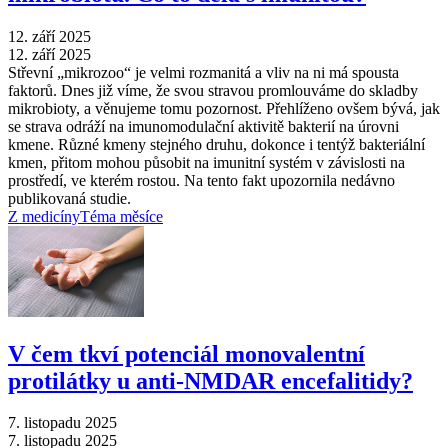
12. září 2025
12. září 2025
Střevní „mikrozoo“ je velmi rozmanitá a vliv na ni má spousta
faktorů. Dnes již víme, že svou stravou promlouváme do skladby
mikrobioty, a věnujeme tomu pozornost. Přehlíženo ovšem bývá, jak
se strava odráží na imunomodulační aktivitě bakterií na úrovni
kmene. Různé kmeny stejného druhu, dokonce i tentýž bakteriální
kmen, přitom mohou působit na imunitní systém v závislosti na
prostředí, ve kterém rostou. Na tento fakt upozornila nedávno
publikovaná studie.
Z medicíny
Téma měsíce
V čem tkví potenciál monovalentní
protilátky u anti-NMDAR encefalitidy?
7. listopadu 2025
7. listopadu 2025