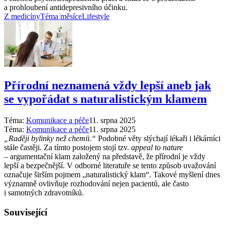
a prohloubení antidepresivního účinku.
Z medicíny
Téma měsíce
Lifestyle
Přírodní neznamená vždy lepší aneb jak
se vypořádat s naturalistickým klamem
Téma:
Komunikace a péče
11. srpna 2025
Téma:
Komunikace a péče
11. srpna 2025
„Raději bylinky než chemii.“
Podobné věty slýchají lékaři i lékárníci
stále častěji. Za tímto postojem stojí tzv.
appeal to nature
–⁠ argumentační klam založený na představě, že přírodní je vždy
lepší a bezpečnější. V odborné literatuře se tento způsob uvažování
označuje širším pojmem „naturalistický klam“. Takové myšlení dnes
významně ovlivňuje rozhodování nejen pacientů, ale často
i samotných zdravotníků.
Související