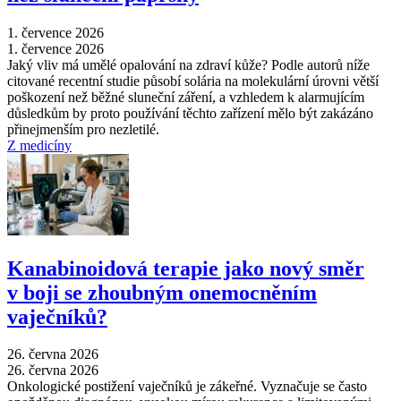
1. července 2026
1. července 2026
Jaký vliv má umělé opalování na zdraví kůže? Podle autorů níže
citované recentní studie působí solária na molekulární úrovni větší
poškození než běžné sluneční záření, a vzhledem k alarmujícím
důsledkům by proto používání těchto zařízení mělo být zakázáno
přinejmenším pro nezletilé.
Z medicíny
Kanabinoidová terapie jako nový směr
v boji se zhoubným onemocněním
vaječníků?
26. června 2026
26. června 2026
Onkologické postižení vaječníků je zákeřné. Vyznačuje se často