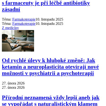
s farmaceuty je při léčbě antibiotiky
zásadní
Téma:
Farmakoterapie
10. listopadu 2025
Téma:
Farmakoterapie
10. listopadu 2025
Z medicíny
Od rychlé úlevy k hluboké změně: Jak
ketamin a neuroplasticita otevírají nové
možnosti v psychiatrii a psychoterapii
27. února 2026
27. února 2026
Přírodní neznamená vždy lepší aneb jak
se vypořádat s naturalistickým klamem