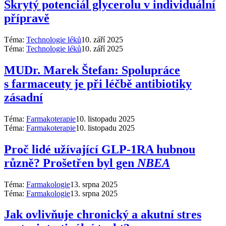
Skrytý potenciál glycerolu v individuální
přípravě
Téma:
Technologie léků
10. září 2025
Téma:
Technologie léků
10. září 2025
MUDr. Marek Štefan: Spolupráce
s farmaceuty je při léčbě antibiotiky
zásadní
Téma:
Farmakoterapie
10. listopadu 2025
Téma:
Farmakoterapie
10. listopadu 2025
Proč lidé užívající GLP-1RA hubnou
různě? Prošetřen byl gen
NBEA
Téma:
Farmakologie
13. srpna 2025
Téma:
Farmakologie
13. srpna 2025
Jak ovlivňuje chronický a akutní stres