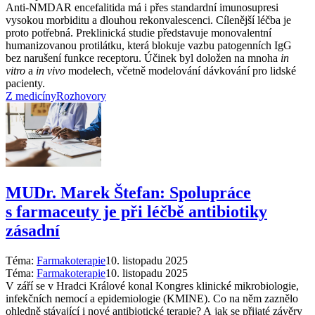
Anti-NMDAR encefalitida má i přes standardní imunosupresi
vysokou morbiditu a dlouhou rekonvalescenci. Cílenější léčba je
proto potřebná. Preklinická studie představuje monovalentní
humanizovanou protilátku, která blokuje vazbu patogenních IgG
bez narušení funkce receptoru. Účinek byl doložen na mnoha
in
vitro
a
in vivo
modelech, včetně modelování dávkování pro lidské
pacienty.
Z medicíny
Rozhovory
MUDr. Marek Štefan: Spolupráce
s farmaceuty je při léčbě antibiotiky
zásadní
Téma:
Farmakoterapie
10. listopadu 2025
Téma:
Farmakoterapie
10. listopadu 2025
V září se v Hradci Králové konal Kongres klinické mikrobiologie,
infekčních nemocí a epidemiologie (KMINE). Co na něm zaznělo
ohledně stávající i nové antibiotické terapie? A jak se přijaté závěry