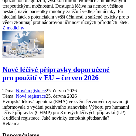
opožděnou diagnózou, vysokou mírou rekurence a limitovanými
terapeutickými možnostmi. Dostupná léčiva na nemoc většinou
nestačí, navíc pacientky mnohdy zatěžují vedlejšími účinky. Při
hledání látek s potenciálem vyšší účinnosti a snížené toxicity proto
vědci zkoumají protinádorovou účinnost různých přírodních látek.
Z medicíny
Nové léčivé přípravky doporučené
pro použití v EU –⁠ červen 2026
Téma:
Nové registrace
25. června 2026
Téma:
Nové registrace
25. června 2026
Evropská léková agentura (EMA) ve svém červnovém zpravodaji
informovala o vydání pozitivního stanoviska Výboru pro humánní
léčivé přípravky (CHMP) pro 8 nových léčivých přípravků (LP)
k udělení registrace. Jaké novinky tentokrát představila?
Reklama
Doporučujeme