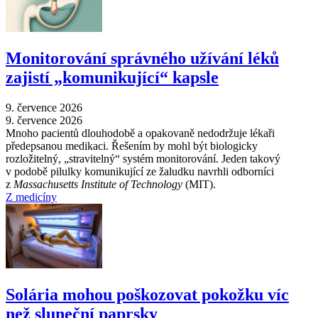
Monitorování správného užívání léků
zajistí „komunikující“ kapsle
9. července 2026
9. července 2026
Mnoho pacientů dlouhodobě a opakovaně nedodržuje lékaři
předepsanou medikaci. Řešením by mohl být biologicky
rozložitelný, „stravitelný“ systém monitorování. Jeden takový
v podobě pilulky komunikující ze žaludku navrhli odborníci
z
Massachusetts Institute of Technology
(MIT).
Z medicíny
Solária mohou poškozovat pokožku víc
než sluneční paprsky