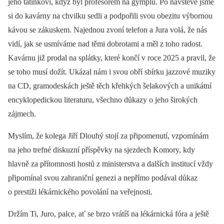
jeho tatínkovi, když byl profesorem na gymplu. Po návštěvě jsme
si do kavárny na chvilku sedli a podpořili svou obezitu výbornou
kávou se zákuskem. Najednou zvoní telefon a Jura volá, že nás
vidí, jak se usmíváme nad těmi dobrotami a měl z toho radost.
Kavárnu již prodal na splátky, které končí v roce 2025 a pravil, že
se toho musí dožít. Ukázal nám i svou obří sbírku jazzové muziky
na CD, gramodeskách ještě těch křehkých šelakových a unikátní
encyklopedickou literaturu, všechno důkazy o jeho širokých
zájmech.
Myslím, že kolega Jiří Dlouhý stojí za připomenutí, vzpomínám
na jeho trefné diskuzní příspěvky na sjezdech Komory, kdy
hlavně za přítomnosti hostů z ministerstva a dalších institucí vždy
připomínal svou zahraniční genezi a nepřímo podával důkaz
o prestiži lékárnického povolání na veřejnosti.
Držím Ti, Juro, palce, ať se brzo vrátíš na lékárnická fóra a ještě