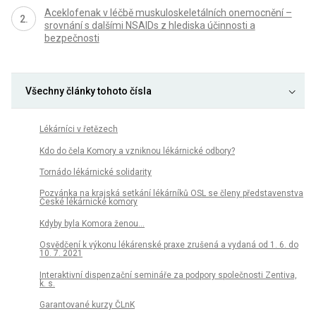
Aceklofenak v léčbě muskuloskeletálních onemocnění –
srovnání s dalšími NSAIDs z hlediska účinnosti a
bezpečnosti
Všechny články tohoto čísla
Lékárníci v řetězech
Kdo do čela Komory a vzniknou lékárnické odbory?
Tornádo lékárnické solidarity
Pozvánka na krajská setkání lékárníků OSL se členy představenstva
České lékárnické komory
Kdyby byla Komora ženou…
Osvědčení k výkonu lékárenské praxe zrušená a vydaná od 1. 6. do
10. 7. 2021
Interaktivní dispenzační semináře za podpory společnosti Zentiva,
k. s.
Garantované kurzy ČLnK