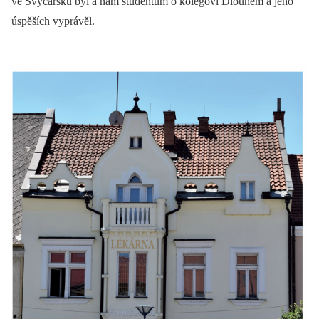
ve Švýcarsku byl a nám studentům o kolegovi Dlouhém a jeho
úspěších vyprávěl.