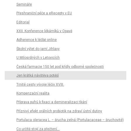
Semináře
Přeshraniční péče a eRecepty v EU
Editorial
XXII. Konference lékárníků v Opavě
Adherence k léčbě online
Školní výlet do jarní Jihlavy
U Milosrdných v Letovicích
Česká farmacie 150 let pod křídly odborné společnosti
Jen krátká návštěva potěší
Trnité cesty vývoje léčiv XVIII.
Kompenzační realita
Příprava pufrů k fixaci a demineralizaci tkání
Příznivý efekt orálních probiotik na zdraví ústní dutiny
Portulaca oleracea L. – šrucha zelná (Portulacaceae – šruchovité)
Co určitě stojí za přečtení...