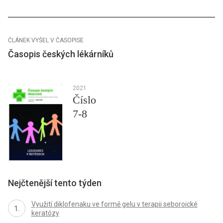
ČLÁNEK VYŠEL V ČASOPISE
Časopis českých lékárníků
2021
Číslo
7-8
Nejčtenější tento týden
Využití diklofenaku ve formě gelu v terapii seboroické
keratózy