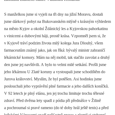
S manželkou jsme si vyjeli na tři dny na jižní Moravu, dostali
jsme dárkový pobyt na Bukovanském mlýně s krásným výhledem
na město Kyjov a okolní Ždánický les a Kyjovskou pahorkatinu
s vinicemi a dubovými háji, prostě krása. Vzpomněl jsem si, že
v Kyjově tráví podzim života milý kolega Jura Dlouhý, všem
farmaceutům známý jako, jak on říká: bývalý ministr zahraničí
lékárnické komory. Mám na něj mobil, tak stačilo zavolat a druhý
den jsme jej navštívili. A bylo to velmi milé setkání. Prošli jsme
jeho lékárnou U Zlaté koruny a vystoupali jsme schodištěm do
Jurova království. Myslím, že byl potěšen. Asi hodinku jsme
poslouchali jeho vyprávění plné farmacie a jeho dalších koníčků.
V 92 letech je plný elánu, jen jej trochu limituje trochu tělesné
zdraví. Před dvěma lety spadl z pódia při přednášce v Žilině
a pochroumal si pravé rameno (do té doby hrál ještě tenis) a před
loňskými Vánocemi spadl nešťastně znovu a zlomil si stehenní