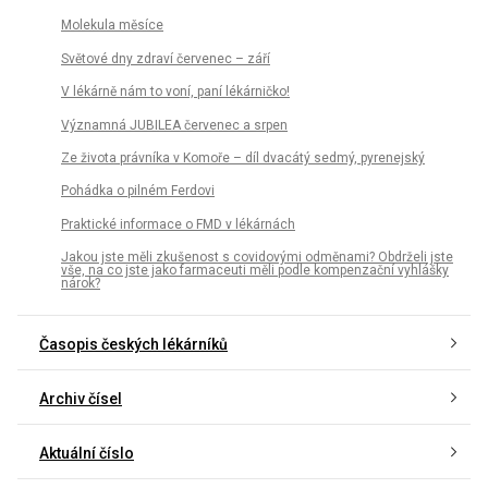
Molekula měsíce
Světové dny zdraví červenec – září
V lékárně nám to voní, paní lékárničko!
Významná JUBILEA červenec a srpen
Ze života právníka v Komoře – díl dvacátý sedmý, pyrenejský
Pohádka o pilném Ferdovi
Praktické informace o FMD v lékárnách
Jakou jste měli zkušenost s covidovými odměnami? Obdrželi jste
vše, na co jste jako farmaceuti měli podle kompenzační vyhlášky
nárok?
Časopis českých lékárníků
Archiv čísel
Aktuální číslo