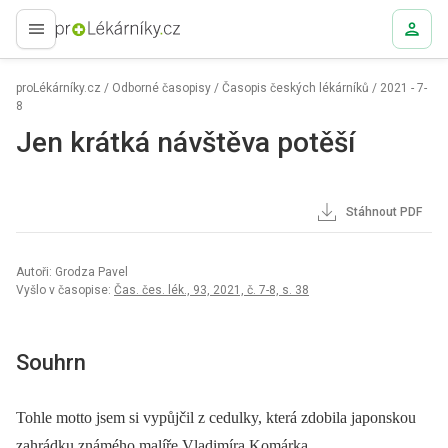
proLékaře.cz
proLékárníky.cz
/
Odborné časopisy
/
Časopis českých lékárníků
/
2021 - 7-
8
Jen krátká návštěva potěší
Stáhnout PDF
Autoři: Grodza Pavel
Vyšlo v časopise:
Čas. čes. lék., 93, 2021, č. 7-8, s. 38
Souhrn
Tohle motto jsem si vypůjčil z cedulky, která zdobila japonskou
zahrádku známého malíře Vladimíra Komárka.