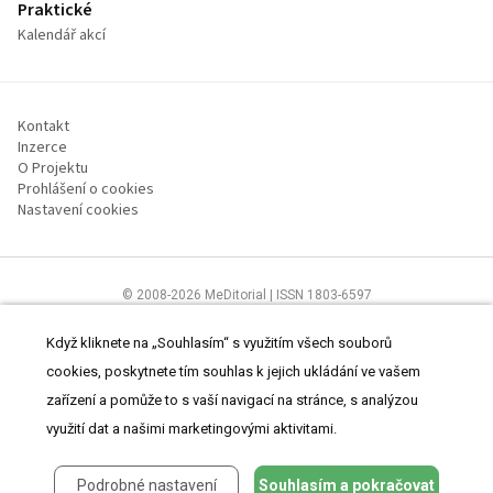
Praktické
Kalendář akcí
Kontakt
Inzerce
O Projektu
Prohlášení o cookies
Nastavení cookies
© 2008-2026 MeDitorial | ISSN 1803-6597
Stránky proLékárníky.cz jsou určeny výhradně odborníkům ve zdravotnictví
Čtěte prohlášení
a
Zásady zpracování osobních údajů
.
Když kliknete na „Souhlasím“ s využitím všech souborů
cookies, poskytnete tím souhlas k jejich ukládání ve vašem
zařízení a pomůže to s vaší navigací na stránce, s analýzou
využití dat a našimi marketingovými aktivitami.
Podrobné nastavení
Souhlasím a pokračovat