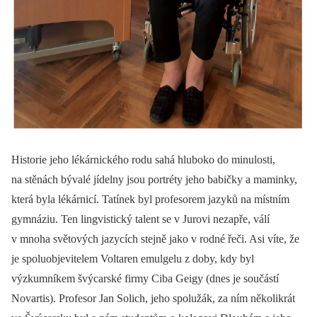
Historie jeho lékárnického rodu sahá hluboko do minulosti,
na stěnách bývalé jídelny jsou portréty jeho babičky a maminky,
která byla lékárnicí. Tatínek byl profesorem jazyků na místním
gymnáziu. Ten lingvistický talent se v Jurovi nezapře, válí
v mnoha světových jazycích stejně jako v rodné řeči. Asi víte, že
je spoluobjevitelem Voltaren emulgelu z doby, kdy byl
výzkumníkem švýcarské firmy Ciba Geigy (dnes je součástí
Novartis). Profesor Jan Solich, jeho spolužák, za ním několikrát