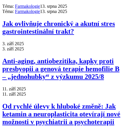
Téma:
Farmakologie
13. srpna 2025
Téma:
Farmakologie
13. srpna 2025
Jak ovlivňuje chronický a akutní stres
gastrointestinální trakt?
3. září 2025
3. září 2025
Anti‑aging, antiobezitika, kapky proti
presbyopii a genová terapie hemofilie B
–⁠ „jednohubky“ z výzkumu 2025/8
11. září 2025
11. září 2025
Od rychlé úlevy k hluboké změně: Jak
ketamin a neuroplasticita otevírají nové
možnosti v psychiatrii a psychoterapii