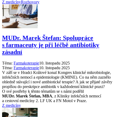
Z medicíny
Rozhovory
MUDr. Marek Štefan: Spolupráce
s farmaceuty je při léčbě antibiotiky
zásadní
Téma:
Farmakoterapie
10. listopadu 2025
Téma:
Farmakoterapie
10. listopadu 2025
V září se v Hradci Králové konal Kongres klinické mikrobiologie,
infekčních nemocí a epidemiologie (KMINE). Co na něm zaznělo
ohledně stávající i nové antibiotické terapie? A jak se přijaté závěry
propíšou do preskripce antibiotik v každodenní klinické praxi?
O své postřehy k těmto tématům se s námi podělil
MUDr. Marek Štefan, MBA
, z Kliniky infekčních nemocí
a cestovní medicíny 2. LF UK a FN Motol v Praze.
Z medicíny