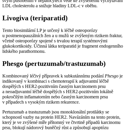
svým působením v hepatocytech vede ke zvýšenému vychytávání
LDL cholesterolu a snižuje hladiny LDL-c v oběhu.
Livogiva (teriparatid)
Tento biosimilární LP je určený k léčbě osteoporózy
u postmenopauzálních žen a u mužů se zvýšeným rizikem fraktur,
včetně osteoporózy spojené s trvalou terapií systémovými
glukokortikoidy. Účinná látka teriparatid je fragment endogenního
lidského parathormonu.
Phesgo (pertuzumab/trastuzumab)
Kombinovaný léčivý přípravek k subkutánnímu podání
Phesgo
je
indikovaný v kombinaci s chemoterapií k adjuvantní léčbě
dospělých s HER2-pozitivním časným karcinomem prsu
a neoadjuvantní léčbě dospělých s HER2-pozitivním lokálně
pokročilým inflamatorním nebo časným karcinomem prsu
v případech s vysokým rizikem rekurence.
Pertuzumab a trastuzumab jsou monoklonální protilátky se
schopností vazby na protein HER2. Navázáním na tento protein,
který je ve zvýšené míře přítomný ve čtvrtině případů karcinomu
prsu, blokují nádorový buněčný růst a způsobují apoptózu