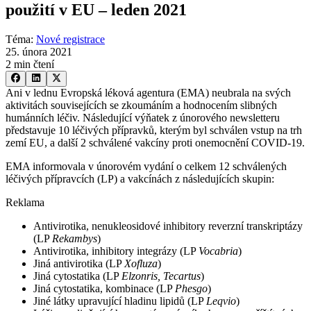
použití v EU –⁠ leden 2021
Téma
:
Nové registrace
25. února 2021
2 min čtení
Ani v lednu Evropská léková agentura (EMA) neubrala na svých
aktivitách souvisejících se zkoumáním a hodnocením slibných
humánních léčiv. Následující výňatek z únorového newsletteru
představuje 10 léčivých přípravků, kterým byl schválen vstup na trh
zemí EU, a další 2 schválené vakcíny proti onemocnění COVID-19.
EMA informovala v únorovém vydání o celkem 12 schválených
léčivých přípravcích (LP) a vakcínách z následujících skupin:
Reklama
Antivirotika, nenukleosidové inhibitory reverzní transkriptázy
(LP
Rekambys
)
Antivirotika, inhibitory integrázy (LP
Vocabria
)
Jiná antivirotika (LP
Xofluza
)
Jiná cytostatika (LP
Elzonris, Tecartus
)
Jiná cytostatika, kombinace (LP
Phesgo
)
Jiné látky upravující hladinu lipidů (LP
Leqvio
)