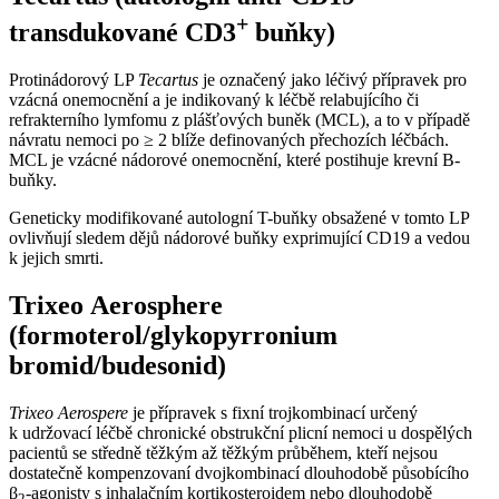
+
transdukované CD3
buňky)
Protinádorový LP
Tecartus
je označený jako léčivý přípravek pro
vzácná onemocnění a je indikovaný k léčbě relabujícího či
refrakterního lymfomu z plášťových buněk (MCL), a to v případě
návratu nemoci po ≥ 2 blíže definovaných přechozích léčbách.
MCL je vzácné nádorové onemocnění, které postihuje krevní B-
buňky.
Geneticky modifikované autologní T-buňky obsažené v tomto LP
ovlivňují sledem dějů nádorové buňky exprimující CD19 a vedou
k jejich smrti.
Trixeo Aerosphere
(formoterol/glykopyrronium
bromid/budesonid)
Trixeo Aerospere
je přípravek s fixní trojkombinací určený
k udržovací léčbě chronické obstrukční plicní nemoci u dospělých
pacientů se středně těžkým až těžkým průběhem, kteří nejsou
dostatečně kompenzovaní dvojkombinací dlouhodobě působícího
β
-agonisty s inhalačním kortikosteroidem nebo dlouhodobě
2