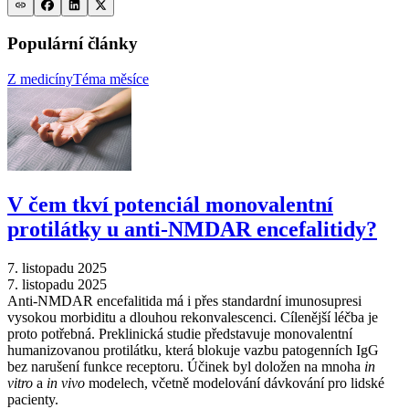
Populární články
Z medicíny
Téma měsíce
V čem tkví potenciál monovalentní
protilátky u anti-NMDAR encefalitidy?
7. listopadu 2025
7. listopadu 2025
Anti-NMDAR encefalitida má i přes standardní imunosupresi
vysokou morbiditu a dlouhou rekonvalescenci. Cílenější léčba je
proto potřebná. Preklinická studie představuje monovalentní
humanizovanou protilátku, která blokuje vazbu patogenních IgG
bez narušení funkce receptoru. Účinek byl doložen na mnoha
in
vitro
a
in vivo
modelech, včetně modelování dávkování pro lidské
pacienty.