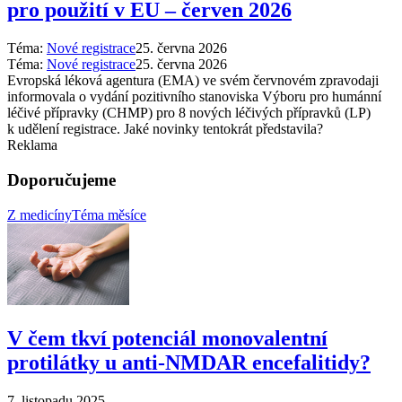
pro použití v EU –⁠ červen 2026
Téma:
Nové registrace
25. června 2026
Téma:
Nové registrace
25. června 2026
Evropská léková agentura (EMA) ve svém červnovém zpravodaji
informovala o vydání pozitivního stanoviska Výboru pro humánní
léčivé přípravky (CHMP) pro 8 nových léčivých přípravků (LP)
k udělení registrace. Jaké novinky tentokrát představila?
Reklama
Doporučujeme
Z medicíny
Téma měsíce
V čem tkví potenciál monovalentní
protilátky u anti-NMDAR encefalitidy?
7. listopadu 2025