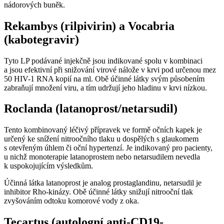
nádorových buněk.
Rekambys (rilpivirin) a Vocabria
(kabotegravir)
Tyto LP podávané injekčně jsou indikované spolu v kombinaci
a jsou efektivní při snižování virové nálože v krvi pod určenou mez
50 HIV-1 RNA kopií na ml. Obě účinné látky svým působením
zabraňují množení viru, a tím udržují jeho hladinu v krvi nízkou.
Roclanda (latanoprost/netarsudil)
Tento kombinovaný léčivý přípravek ve formě očních kapek je
určený ke snížení nitroočního tlaku u dospělých s glaukomem
s otevřeným úhlem či oční hypertenzí. Je indikovaný pro pacienty,
u nichž monoterapie latanoprostem nebo netarsudilem nevedla
k uspokojujícím výsledkům.
Účinná látka latanoprost je analog prostaglandinu, netarsudil je
inhibitor Rho-kinázy. Obě účinné látky snižují nitrooční tlak
zvyšováním odtoku komorové vody z oka.
Tecartus (autologní anti-CD19-