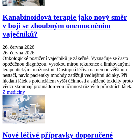
Kanabinoidová terapie jako nový směr
v boji se zhoubným onemocněním
vaječníků?
26. června 2026
26. června 2026
Onkologické postižení vaječníků je zákeřné. Vyznačuje se často
opožděnou diagnózou, vysokou mírou rekurence a limitovanými
terapeutickými možnostmi. Dostupná léčiva na nemoc většinou
nestačí, navíc pacientky mnohdy zatěžují vedlejšími účinky. Při
hledání látek s potenciálem vyšší účinnosti a snížené toxicity proto
vědci zkoumají protinádorovou účinnost různých přírodních látek.
Z medicíny
Nové léčivé přípravky doporučené