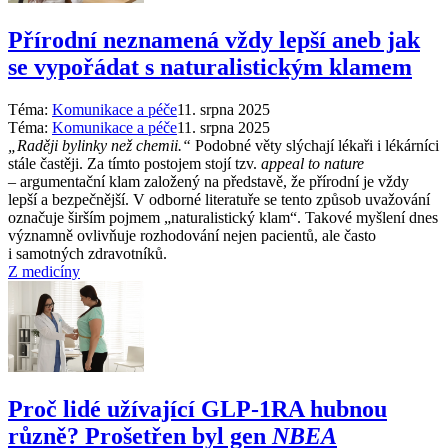
Přírodní neznamená vždy lepší aneb jak
se vypořádat s naturalistickým klamem
Téma:
Komunikace a péče
11. srpna 2025
Téma:
Komunikace a péče
11. srpna 2025
„Raději bylinky než chemii.“
Podobné věty slýchají lékaři i lékárníci
stále častěji. Za tímto postojem stojí tzv.
appeal to nature
–⁠ argumentační klam založený na představě, že přírodní je vždy
lepší a bezpečnější. V odborné literatuře se tento způsob uvažování
označuje širším pojmem „naturalistický klam“. Takové myšlení dnes
významně ovlivňuje rozhodování nejen pacientů, ale často
i samotných zdravotníků.
Z medicíny
Proč lidé užívající GLP-1RA hubnou
různě? Prošetřen byl gen
NBEA