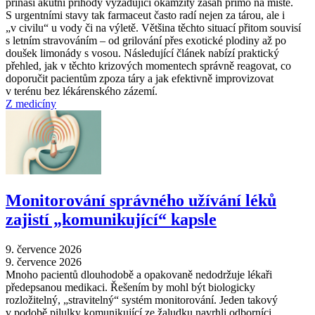
přináší akutní příhody vyžadující okamžitý zásah přímo na místě.
S urgentními stavy tak farmaceut často radí nejen za tárou, ale i
„v civilu“ u vody či na výletě. Většina těchto situací přitom souvisí
s letním stravováním –⁠ od grilování přes exotické plodiny až po
doušek limonády s vosou. Následující článek nabízí praktický
přehled, jak v těchto krizových momentech správně reagovat, co
doporučit pacientům zpoza táry a jak efektivně improvizovat
v terénu bez lékárenského zázemí.
Z medicíny
Monitorování správného užívání léků
zajistí „komunikující“ kapsle
9. července 2026
9. července 2026
Mnoho pacientů dlouhodobě a opakovaně nedodržuje lékaři
předepsanou medikaci. Řešením by mohl být biologicky
rozložitelný, „stravitelný“ systém monitorování. Jeden takový
v podobě pilulky komunikující ze žaludku navrhli odborníci