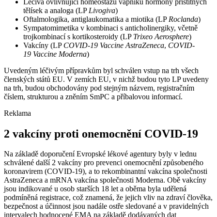
Léčiva ovlivňující homeostázu vápníku hormony příštítných
tělísek a analoga (LP
Livogiva
)
Oftalmologika, antiglaukomatika a miotika (LP
Roclanda
)
Sympatomimetika v kombinaci s anticholinergiky, včetně
trojkombinací s kortikosteroidy (LP
Trixeo Aerosphere
)
Vakcíny (LP
COVID-19 Vaccine AstraZeneca
,
COVID-
19 Vaccine Moderna
)
Uvedeným léčivým přípravkům byl schválen vstup na trh všech
členských států EU. V zemích EU, v nichž budou tyto LP uvedeny
na trh, budou obchodovány pod stejným názvem, registračním
číslem, strukturou a zněním SmPC a příbalovou informací.
Reklama
2 vakcíny proti onemocnění COVID-19
Na základě doporučení Evropské lékové agentury byly v lednu
schválené další 2 vakcíny pro prevenci onemocnění způsobeného
koronavirem (COVID-19), a to rekombinantní vakcína společnosti
AstraZeneca a mRNA vakcína společnosti Moderna. Obě vakcíny
jsou indikované u osob starších 18 let a oběma byla udělená
podmíněná registrace, což znamená, že jejich vliv na zdraví člověka,
bezpečnost a účinnost jsou nadále ostře sledované a v pravidelných
intervalech hodnocené EMA na základě dodávaných dat