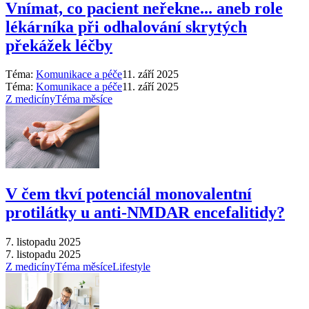
Vnímat, co pacient neřekne... aneb role
lékárníka při odhalování skrytých
překážek léčby
Téma:
Komunikace a péče
11. září 2025
Téma:
Komunikace a péče
11. září 2025
Z medicíny
Téma měsíce
V čem tkví potenciál monovalentní
protilátky u anti-NMDAR encefalitidy?
7. listopadu 2025
7. listopadu 2025
Z medicíny
Téma měsíce
Lifestyle