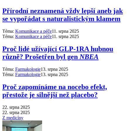
Přírodní neznamená vždy lepší aneb jak
se vypořádat s naturalistickým klamem
Téma:
Komunikace a péče
11. srpna 2025
Téma:
Komunikace a péče
11. srpna 2025
Proč lidé užívající GLP-1RA hubnou
různě? Prošetřen byl gen
NBEA
Téma:
Farmakologie
13. srpna 2025
Téma:
Farmakologie
13. srpna 2025
Proč zapomínáme na nocebo efekt,
přestože je silnější než placebo?
22. srpna 2025
22. srpna 2025
Z medicíny