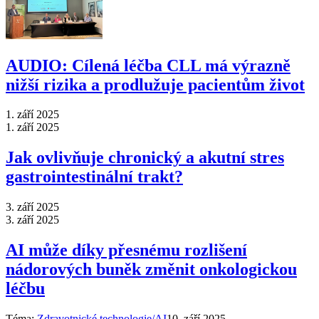
AUDIO: Cílená léčba CLL má výrazně
nižší rizika a prodlužuje pacientům život
1. září 2025
1. září 2025
Jak ovlivňuje chronický a akutní stres
gastrointestinální trakt?
3. září 2025
3. září 2025
AI může díky přesnému rozlišení
nádorových buněk změnit onkologickou
léčbu
Téma:
Zdravotnické technologie/AI
10. září 2025