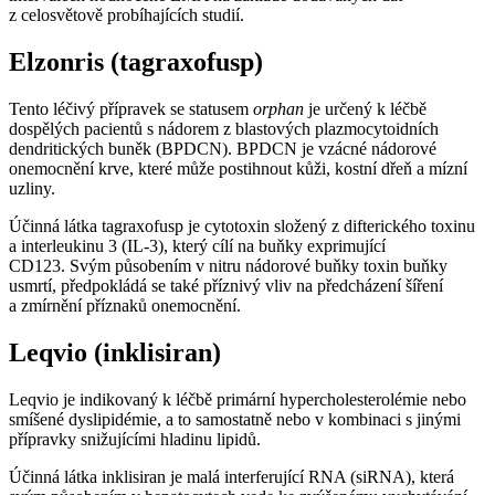
z celosvětově probíhajících studií.
Elzonris (tagraxofusp)
Tento léčivý přípravek se statusem
orphan
je určený k léčbě
dospělých pacientů s nádorem z blastových plazmocytoidních
dendritických buněk (BPDCN). BPDCN je vzácné nádorové
onemocnění krve, které může postihnout kůži, kostní dřeň a mízní
uzliny.
Účinná látka tagraxofusp je cytotoxin složený z difterického toxinu
a interleukinu 3 (IL-3), který cílí na buňky exprimující
CD123. Svým působením v nitru nádorové buňky toxin buňky
usmrtí, předpokládá se také příznivý vliv na předcházení šíření
a zmírnění příznaků onemocnění.
Leqvio (inklisiran)
Leqvio je indikovaný k léčbě primární hypercholesterolémie nebo
smíšené dyslipidémie, a to samostatně nebo v kombinaci s jinými
přípravky snižujícími hladinu lipidů.
Účinná látka inklisiran je malá interferující RNA (siRNA), která