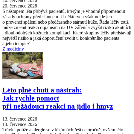
20. července 2026
20. července 2026
S nástupem léta přibývá pacientů, kterým je vhodné připomenout
zásady ochrany před sluncem. U některých však nejde jen
o prevenci spálení nebo předčasného stárnutí kůže. Řada léčiv totiž
může změnit reakci organismu na UV záření a zvýšit riziko akutních
i dlouhodobých kožních komplikací. Které skupiny léčiv představují
největší riziko a jaká doporučení zvolit u konkrétního pacienta
a jeho terapie?
Z medicíny
Léto plné chutí a nástrah:
Jak rychle pomoct
při nežádoucí reakci na jídlo i hmyz
13. července 2026
13. července 2026
Trávicí potíže a alergie se v lékárnách řeší celoročně, ovšem léto