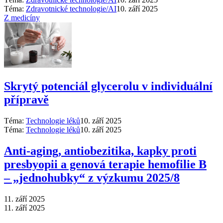
Téma:
Zdravotnické technologie/AI
10. září 2025
Z medicíny
Skrytý potenciál glycerolu v individuální
přípravě
Téma:
Technologie léků
10. září 2025
Téma:
Technologie léků
10. září 2025
Anti‑aging, antiobezitika, kapky proti
presbyopii a genová terapie hemofilie B
–⁠ „jednohubky“ z výzkumu 2025/8
11. září 2025
11. září 2025