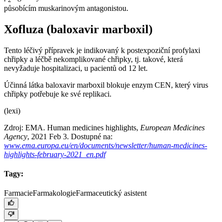
působícím muskarinovým antagonistou.
Xofluza (baloxavir marboxil)
Tento léčivý přípravek je indikovaný k postexpoziční profylaxi
chřipky a léčbě nekomplikované chřipky, tj. takové, která
nevyžaduje hospitalizaci, u pacientů od 12 let.
Účinná látka baloxavir marboxil blokuje enzym CEN, který virus
chřipky potřebuje ke své replikaci.
(lexi)
Zdroj: EMA. Human medicines highlights,
European Medicines
Agency
, 2021 Feb 3. Dostupné na:
www.ema.europa.eu/en/documents/newsletter/human-medicines-
highlights-february-2021_en.pdf
Tagy:
Farmacie
Farmakologie
Farmaceutický asistent