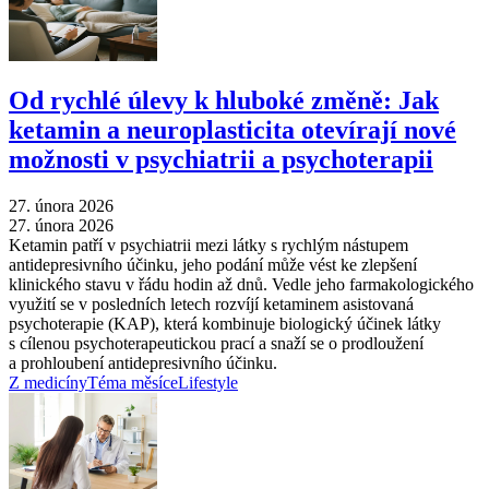
Od rychlé úlevy k hluboké změně: Jak
ketamin a neuroplasticita otevírají nové
možnosti v psychiatrii a psychoterapii
27. února 2026
27. února 2026
Ketamin patří v psychiatrii mezi látky s rychlým nástupem
antidepresivního účinku, jeho podání může vést ke zlepšení
klinického stavu v řádu hodin až dnů. Vedle jeho farmakologického
využití se v posledních letech rozvíjí ketaminem asistovaná
psychoterapie (KAP), která kombinuje biologický účinek látky
s cílenou psychoterapeutickou prací a snaží se o prodloužení
a prohloubení antidepresivního účinku.
Z medicíny
Téma měsíce
Lifestyle