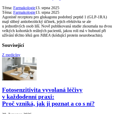
Téma:
Farmakologie
13. srpna 2025
Téma:
Farmakologie
13. srpna 2025
Agonisté receptoru pro glukagonu podobný peptid 1 (GLP-1RA)
mají slibný antiobezitický účinek, jejich efektivita se ale
u jednotlivých osob liší. Nově publikovaná studie zkoumala na dvou
velkých kohortách reálných pacientů, jakou roli má v hubnutí při
užívání těchto léků gen
NBEA
(kódující protein neurobeachin).
Související
Z medicíny
Fotosenzitivita vyvolaná léčivy
v každodenní praxi:
Proč vzniká, jak ji poznat a co s ní?