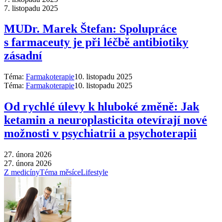
7. listopadu 2025
MUDr. Marek Štefan: Spolupráce
s farmaceuty je při léčbě antibiotiky
zásadní
Téma:
Farmakoterapie
10. listopadu 2025
Téma:
Farmakoterapie
10. listopadu 2025
Od rychlé úlevy k hluboké změně: Jak
ketamin a neuroplasticita otevírají nové
možnosti v psychiatrii a psychoterapii
27. února 2026
27. února 2026
Z medicíny
Téma měsíce
Lifestyle