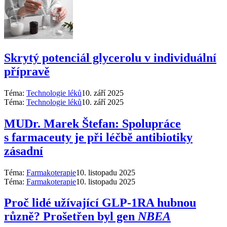
Skrytý potenciál glycerolu v individuální
přípravě
Téma:
Technologie léků
10. září 2025
Téma:
Technologie léků
10. září 2025
MUDr. Marek Štefan: Spolupráce
s farmaceuty je při léčbě antibiotiky
zásadní
Téma:
Farmakoterapie
10. listopadu 2025
Téma:
Farmakoterapie
10. listopadu 2025
Proč lidé užívající GLP-1RA hubnou
různě? Prošetřen byl gen
NBEA