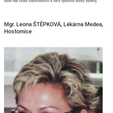
bude mít české zdravotnictví k ruce opravdu dobrý nástroj.
Mgr. Leona ŠTĚPKOVÁ, Lékárna Medea,
Hostomice