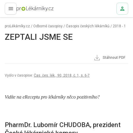
proLékaře.cz
proLékárníky.cz
/
Odborné časopisy
/
Časopis českých lékárníků
/
2018 - 1
ZEPTALI JSME SE
Stáhnout PDF
Vyšlo v časopise:
Čas. čes. lék., 90, 2018, č. 1, s. 6-7
Vidíte na eReceptu pro lékárníky něco pozitivního?
PharmDr. Lubomír CHUDOBA, prezident