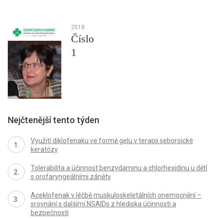
2018
Číslo
1
Nejčtenější tento týden
Využití diklofenaku ve formě gelu v terapii seboroické
keratózy
Tolerabilita a účinnost benzydaminu a chlorhexidinu u dětí
s orofaryngeálními záněty
Aceklofenak v léčbě muskuloskeletálních onemocnění –
srovnání s dalšími NSAIDs z hlediska účinnosti a
bezpečnosti