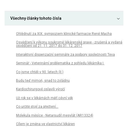
Všechny články tohoto čísla
Ohlédnutí za XIX. sympoziem klinické farmacie René Macha
Osvědčení k výkonu soukromé lékárenské praxe - zrušená a vydaná
osvědčení od 21. 11. 2017 do 31. 12. 2017
Interaktivní dispenzační semináře za podpory společnosti Teva
Seminář - Veterinární problematika z pohledu lékárníka I.
Co jsme chtěli v 90. letech (II.)
Budu teď mimoň, snad to zvládnu
Kardiochirurgové oslavili výročí
Už rok se v lékárnách měří cévní věk
Co určitě stojí za přečtení...
Molekula měsíce - Netarsudil mesylát (AR13324)
Cílem je změna ve vlastnictví lékáren