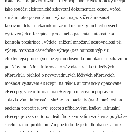
Ráda bych odpověď rozdělila. Principiálně je elektronický recept
jako součást elektronické zdravotní dokumentace cestou vpřed
a má mnoho potenciálních výhod: např. ztížená možnost
falšování, lékař i lékárník může mít okamžitý přehled o všech
vystavených eReceptech pro daného pacienta, automatická
kontrola preskripce i výdeje, snížení množství nesrovnalostí při
výdeji, možnost částečného výdeje (bez nutnosti výpisu),
efektivnější proces (včetně zjednodušení komunikace se zdravotní
pojišťovnou, šíření informací o závadách v jakosti léčivých
přípravků), přehled o nevyzvednutých léčivých přípravcích,
možnost vystavení eReceptu na dálku, automaticky opakované
eRecepty, více informací na eReceptu o léčivém přípravku
a dávkování, informační služby pro pacienty (např. možnost pro
pacienta propojit si svůj recept s příbalovými letáky). Aktuální
eRecept je však od toho ideálního stavu zatím vzdálen a potýká se
s celou řadou problémů. Zřejmě to bude ještě dlouhá cesta, než