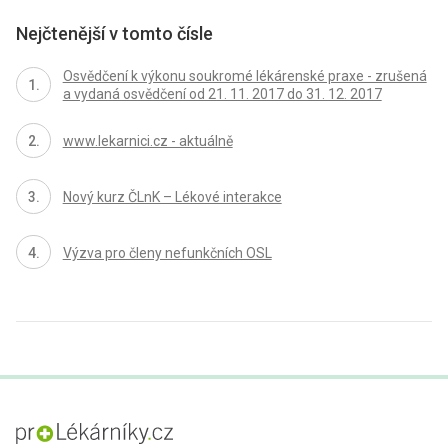
Nejčtenější v tomto čísle
Osvědčení k výkonu soukromé lékárenské praxe - zrušená
a vydaná osvědčení od 21. 11. 2017 do 31. 12. 2017
www.lekarnici.cz - aktuálně
Nový kurz ČLnK – Lékové interakce
Výzva pro členy nefunkčních OSL
proLékaře.cz