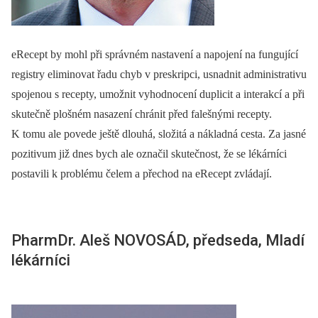
eRecept by mohl při správném nastavení a napojení na fungující
registry eliminovat řadu chyb v preskripci, usnadnit administrativu
spojenou s recepty, umožnit vyhodnocení duplicit a interakcí a při
skutečně plošném nasazení chránit před falešnými recepty.
K tomu ale povede ještě dlouhá, složitá a nákladná cesta. Za jasné
pozitivum již dnes bych ale označil skutečnost, že se lékárníci
postavili k problému čelem a přechod na eRecept zvládají.
PharmDr. Aleš NOVOSÁD, předseda, Mladí
lékárníci