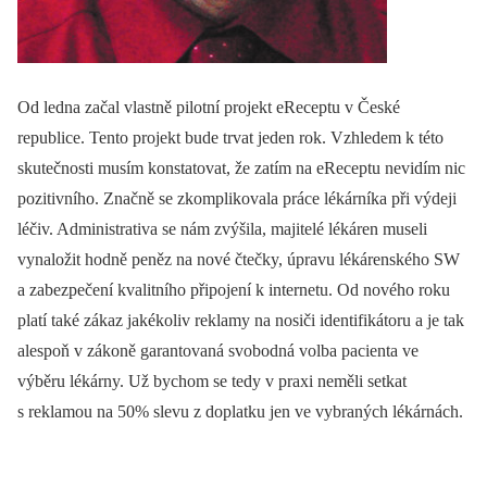
Od ledna začal vlastně pilotní projekt eReceptu v České
republice. Tento projekt bude trvat jeden rok. Vzhledem k této
skutečnosti musím konstatovat, že zatím na eReceptu nevidím nic
pozitivního. Značně se zkomplikovala práce lékárníka při výdeji
léčiv. Administrativa se nám zvýšila, majitelé lékáren museli
vynaložit hodně peněz na nové čtečky, úpravu lékárenského SW
a zabezpečení kvalitního připojení k internetu. Od nového roku
platí také zákaz jakékoliv reklamy na nosiči identifikátoru a je tak
alespoň v zákoně garantovaná svobodná volba pacienta ve
výběru lékárny. Už bychom se tedy v praxi neměli setkat
s reklamou na 50% slevu z doplatku jen ve vybraných lékárnách.