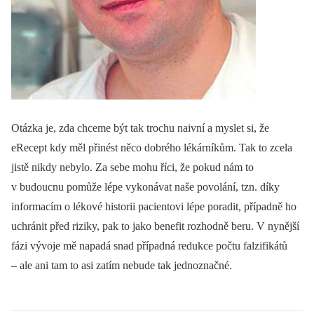
Otázka je, zda chceme být tak trochu naivní a myslet si, že
eRecept kdy měl přinést něco dobrého lékárníkům. Tak to zcela
jistě nikdy nebylo. Za sebe mohu říci, že pokud nám to
v budoucnu pomůže lépe vykonávat naše povolání, tzn. díky
informacím o lékové historii pacientovi lépe poradit, případně ho
uchránit před riziky, pak to jako benefit rozhodně beru. V nynější
fázi vývoje mě napadá snad případná redukce počtu falzifikátů
–⁠ ale ani tam to asi zatím nebude tak jednoznačné.