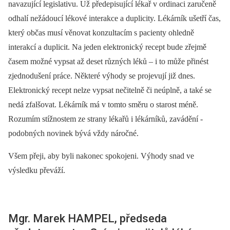
navazující legislativu. Už předepisující lékař v ordinaci zaručeně
odhalí nežádoucí lékové interakce a duplicity. Lékárník ušetří čas,
který občas musí věnovat konzultacím s pacienty ohledně
interakcí a duplicit. Na jeden elektronický recept bude zřejmě
časem možné vypsat až deset různých léků –⁠ i to může přinést
zjednodušení práce. ­Některé výhody se projevují již dnes.
Elektronický recept nelze vypsat nečitelně či neúplně, a také se
nedá zfalšovat. ­Lékárník má v tomto směru o starost méně.
Rozumím stížnostem ze strany lékařů i lékárníků, zavádění ­
podobných novinek bývá vždy náročné.
Všem přeji, aby byli nakonec spokojeni. Výhody snad ve
výsledku převáží.
Mgr. Marek HAMPEL, předseda