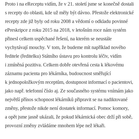
Proto i na eReceptu vidím, že v 21. století jsme se konečně dostali
s recepty do oblasti, kde už měly být dávno. Přestože elektronické
recepty zde již byly od roku 2008 a vědomí o odkladu povinné
ePreskripce z roku 2015 na 2018, v letošním roce nám systém
přinesl celkem uspěchané řešení, na kterém se neustále
vychytávají mouchy. V tom, že budeme mít například nového
ředitele (ředitelku) Státního ústavu pro kontrolu léčiv, vidím
i zmíněná pozitiva. Celkem dobře otevřená cesta k lékovému
záznamu pacienta pro lékárníka, budoucnost směřující
k jednopoložkovým receptům, dostupnost informací o pacientovi,
jako např. telefonní číslo aj. Ze současného systému vnímám jako
největší přínos schopnost lékárníků připravit se na nadiktované
změny, přestože nikde není dostatek informací. Pomoc komory,
a opět jsme jasně ukázali, že pokud lékárnická obec drží při sobě,
provozní změny zvládáme mnohem lépe než lékaři.