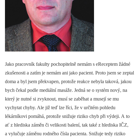
Jako pracovník fakulty pochopitelně nemám s eReceptem žádné
zkušenosti a zatím je nemám ani jako pacient. Proto jsem se zeptal
doma a byl jsem překvapen, protože reakce nebyla taková, jakou
bych čekal podle mediální masáže. Jedná se o systém nový, na
který je nutné si zvyknout, musí se zaběhat a musejí se mu
vychytat chyby. Ale již teď lze říci, že v určitém pohledu
lékárníkovi pomáhá, protože snižuje riziko chyb při výdeji. A to
ať z hlediska záměn či velikosti balení, tak také z hlediska IČZ,
a vylučuje záměnu rodného čísla pacienta. Snižuje tedy riziko