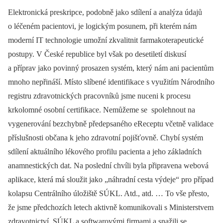
Elektronická preskripce, podobně jako sdílení a analýza údajů
o léčeném pacientovi, je logickým posunem, při kterém nám
moderní IT technologie umožní zkvalitnit farmakoterapeutické
postupy. V České republice byl však po desetiletí diskusí
a příprav jako povinný prosazen systém, který nám ani pacientům
mnoho nepřináší. Místo slíbené identifikace s využitím Národního
registru zdravotnických pracovníků jsme nuceni k procesu
krkolomné osobní certifikace. Nemůžeme se spolehnout na
vygenerování bezchybně předepsaného eReceptu včetně validace
příslušnosti občana k jeho zdravotní pojišťovně. Chybí systém
sdílení aktuálního lékového profilu pacienta a jeho základních
anamnestických dat. Na poslední chvíli byla připravena webová
aplikace, která má sloužit jako „náhradní cesta výdeje“ pro případ
kolapsu Centrálního úložiště SÚKL. Atd., atd. … To vše přesto,
že jsme předchozích letech aktivně komunikovali s Ministerstvem
zdravotnictví, SÚKL a softwarovými firmami a snažili se