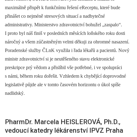
maximálně přispět k funkčnímu řešení eReceptu, které bude
přinášet co nejméně stresových situací a nadbytečné
administrativy. Ministerstvo zdravotnictví bohužel „zaspalo“.
I proto byl náš finiš v posledních měsících loňského roku dosti
náročný a všem zúčastněným velmi děkuji za ohromné nasazení.
Poradenské služby ČLnK využila i řada lékařů a pacientů. Nový
ministr zdravotnictví si je neutěšeného stavu elektronické
preskripce prý vědom a přislíbil vše potřebné, i ve spolupráci
s námi, během roku dořešit. Vzhledem k chybějící doprovodné
legislativě půjde ale v tomto časovém horizontu o úkol spíše
nadlidský.
PharmDr. Marcela HEISLEROVÁ, Ph.D.,
vedoucí katedry lékárenství IPVZ Praha