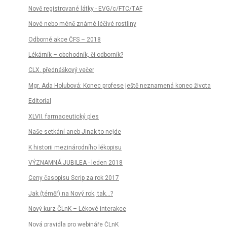
Nově registrované látky - EVG/c/FTC/TAF
Nové nebo méně známé léčivé rostliny
Odborné akce ČFS – 2018
Lékárník – obchodník, či odborník?
CLX. přednáškový večer
Mgr. Ada Holubová: Konec profese ještě neznamená konec života
Editorial
XLVII. farmaceutický ples
Naše setkání aneb Jinak to nejde
K historii mezinárodního lékopisu
VÝZNAMNÁ JUBILEA - leden 2018
Ceny časopisu Scrip za rok 2017
Jak (téměř) na Nový rok, tak…?
Nový kurz ČLnK – Lékové interakce
Nová pravidla pro webináře ČLnK