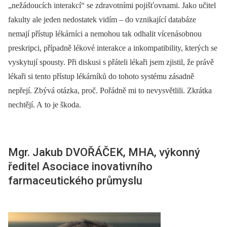
„nežádoucích interakcí“ se zdravotními pojišťovnami. Jako učitel
fakulty ale jeden nedostatek vidím –⁠ do vznikající databáze
nemají přístup lékárníci a nemohou tak odhalit vícenásobnou
preskripci, případně lékové interakce a inkompatibility, kterých se
vyskytují spousty. Při diskusi s přáteli lékaři jsem zjistil, že právě
lékaři si tento přístup lékárníků do tohoto systému zásadně
nepřejí. Zbývá otázka, proč. Pořádně mi to nevysvětlili. Zkrátka
nechtějí. A to je škoda.
Mgr. Jakub DVOŘÁČEK, MHA, výkonný
ředitel Asociace inovativního
farmaceutického průmyslu