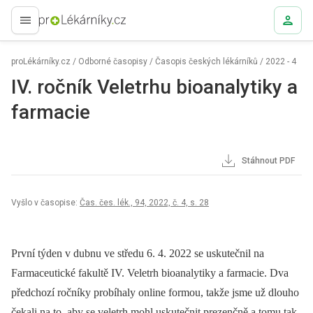
proLékaře.cz
proLékárníky.cz
/
Odborné časopisy
/
Časopis českých lékárníků
/
2022 - 4
IV. ročník Veletrhu bioanalytiky a
farmacie
Stáhnout PDF
Vyšlo v časopise:
Čas. čes. lék., 94, 2022, č. 4, s. 28
První týden v dubnu ve středu 6. 4. 2022 se uskutečnil na
Farmaceutické fakultě IV. Veletrh bioanalytiky a farmacie. Dva
předchozí ročníky probíhaly online formou, takže jsme už dlouho
čekali na to, aby se veletrh mohl uskutečnit prezenčně a tomu tak