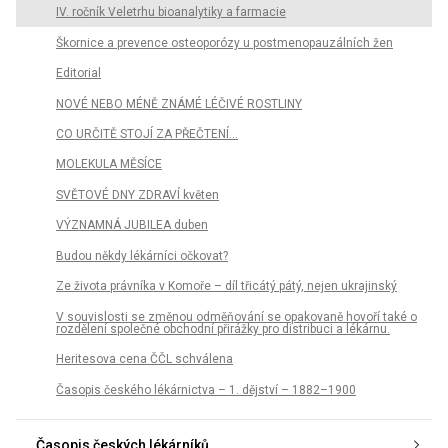
IV. ročník Veletrhu bioanalytiky a farmacie
Škornice a prevence osteoporózy u postmenopauzálních žen
Editorial
NOVÉ NEBO MÉNĚ ZNÁMÉ LÉČIVÉ ROSTLINY
CO URČITĚ STOJÍ ZA PŘEČTENÍ...
MOLEKULA MĚSÍCE
SVĚTOVÉ DNY ZDRAVÍ květen
VÝZNAMNÁ JUBILEA duben
Budou někdy lékárníci očkovat?
Ze života právníka v Komoře – díl třicátý pátý, nejen ukrajinský
V souvislosti se změnou odměňování se opakovaně hovoří také o
rozdělení společné obchodní přirážky pro distribuci a lékárnu.
Heritesova cena ČČL schválena
Časopis českého lékárnictva – 1. dějství – 1882–1900
Časopis českých lékárníků