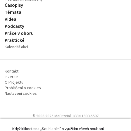
Časopisy
Témata
Videa
Podcasty
Práce v oboru
Praktické
Kalendář akcí
Kontakt
Inzerce
O Projektu
Prohlášení o cookies
Nastavení cookies
© 2008-2026 MeDitorial | ISSN 1803-6597
Stránky proLékárníky.cz jsou určeny výhradně odborníkům ve zdravotnictví
Čtěte prohlášení
a
Zásady zpracování osobních údajů
.
Když kliknete na „Souhlasím“ s využitím všech souborů