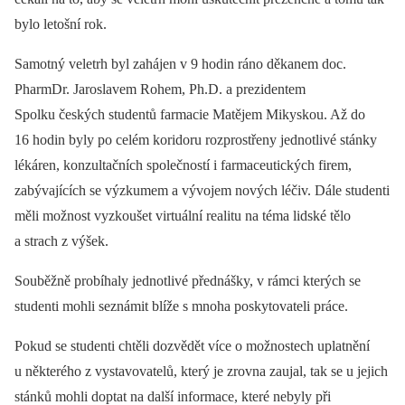
bylo letošní rok.
Samotný veletrh byl zahájen v 9 hodin ráno děkanem doc.
PharmDr. Jaroslavem Rohem, Ph.D. a prezidentem
Spolku českých studentů farmacie Matějem Mikyskou. Až do
16 hodin byly po celém koridoru rozprostřeny jednotlivé stánky
lékáren, konzultačních společností i farmaceutických firem,
zabývajících se výzkumem a vývojem nových léčiv. Dále studenti
měli možnost vyzkoušet virtuální realitu na téma lidské tělo
a strach z výšek.
Souběžně probíhaly jednotlivé přednášky, v rámci kterých se
studenti mohli seznámit blíže s mnoha poskytovateli práce.
Pokud se studenti chtěli dozvědět více o možnostech uplatnění
u některého z vystavovatelů, který je zrovna zaujal, tak se u jejich
stánků mohli doptat na další informace, které nebyly při