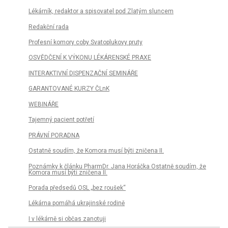
Lékárník, redaktor a spisovatel pod Zlatým sluncem
Redakční rada
Profesní komory coby Svatoplukovy pruty
OSVĚDČENÍ K VÝKONU LÉKÁRENSKÉ PRAXE
INTERAKTIVNÍ DISPENZAČNÍ SEMINÁŘE
GARANTOVANÉ KURZY ČLnK
WEBINÁŘE
Tajemný pacient potřetí
PRÁVNÍ PORADNA
Ostatně soudím, že Komora musí býti zničena II.
Poznámky k článku PharmDr. Jana Horáčka Ostatně soudím, že
Komora musí býti zničena II.
Porada předsedů OSL „bez roušek“
Lékárna pomáhá ukrajinské rodině
I v lékárně si občas zanotuji