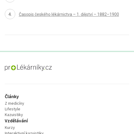
Časopis českého lékárnictva – 1. dějství – 1882–1900
proLékaře.cz
Články
Z medicíny
Lifestyle
Kazuistiky
Vzdělávání
Kurzy
Interaktivní kazuistiky