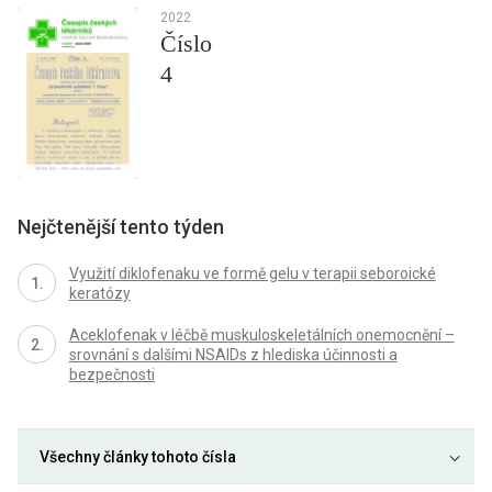
2022
Číslo
4
Nejčtenější tento týden
Využití diklofenaku ve formě gelu v terapii seboroické
keratózy
Aceklofenak v léčbě muskuloskeletálních onemocnění –
srovnání s dalšími NSAIDs z hlediska účinnosti a
bezpečnosti
Všechny články tohoto čísla