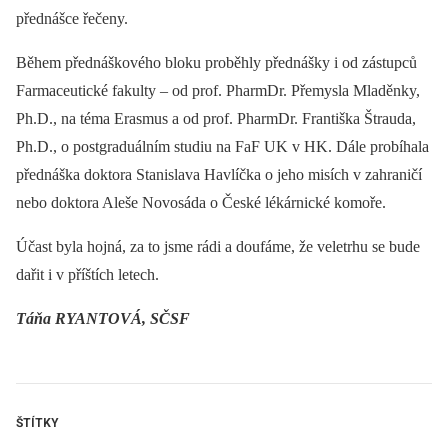
přednášce řečeny.
Během přednáškového bloku proběhly přednášky i od zástupců
Farmaceutické fakulty –⁠ od prof. PharmDr. Přemysla Mladěnky,
Ph.D., na téma Erasmus a od prof. PharmDr. Františka Štrauda,
Ph.D., o postgraduálním studiu na FaF UK v HK. Dále probíhala
přednáška doktora Stanislava Havlíčka o jeho misích v zahraničí
nebo doktora Aleše Novosáda o České lékárnické komoře.
Účast byla hojná, za to jsme rádi a doufáme, že veletrhu se bude
dařit i v příštích letech.
Táňa RYANTOVÁ, SČSF
ŠTÍTKY