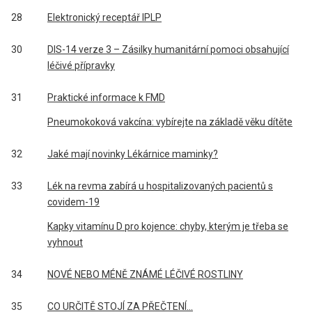
28
Elektronický receptář IPLP
30
DIS-14 verze 3 – Zásilky humanitární pomoci obsahující
léčivé přípravky
31
Praktické informace k FMD
Pneumokoková vakcína: vybírejte na základě věku dítěte
32
Jaké mají novinky Lékárnice maminky?
33
Lék na revma zabírá u hospitalizovaných pacientů s
covidem-19
Kapky vitamínu D pro kojence: chyby, kterým je třeba se
vyhnout
34
NOVÉ NEBO MÉNĚ ZNÁMÉ LÉČIVÉ ROSTLINY
35
CO URČITĚ STOJÍ ZA PŘEČTENÍ...