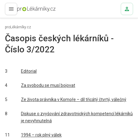
proLékaře.cz
proLékárníky.cz
Časopis českých lékárníků -
Číslo 3/2022
3
Editorial
4
Za svobodu se musí bojovat
5
Ze života právníka v Komoře – díl třicátý čtvrtý, válečný
8
Diskuse o zvyšování zdravotnických kompetencí lékárníků
je nevyhnutelná
11
1994 – rok plný válek