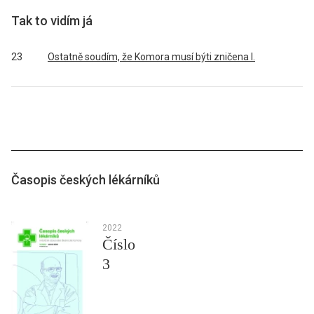
Tak to vidím já
23
Ostatně soudím, že Komora musí býti zničena I.
Časopis českých lékárníků
2022
Číslo
3