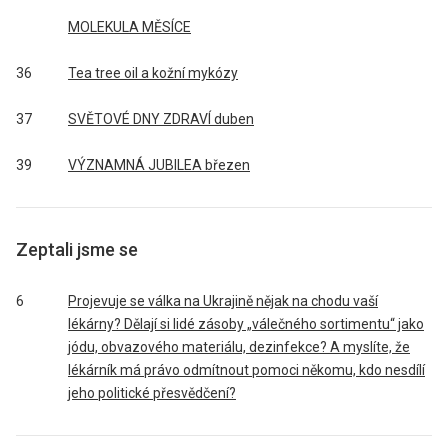
MOLEKULA MĚSÍCE
36
Tea tree oil a kožní mykózy
37
SVĚTOVÉ DNY ZDRAVÍ duben
39
VÝZNAMNÁ JUBILEA březen
Zeptali jsme se
6
Projevuje se válka na Ukrajině nějak na chodu vaší
lékárny? Dělají si lidé zásoby „válečného sortimentu“ jako
jódu, obvazového materiálu, dezinfekce? A myslíte, že
lékárník má právo odmítnout pomoci někomu, kdo nesdílí
jeho politické přesvědčení?