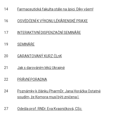
14
Farmaceutická fakulta stále na špici. Díky všem!
16
OSVĚDČENÍ K VÝKONU LÉKÁRENSKÉ PRAXE
17
INTERAKTIVNÍ DISPENZAČNÍ SEMINÁŘE
19
SEMINÁŘE
20
GARANTOVANÝ KURZ ČLnK
21
Jak s darováním léků Ukrajině
22
PRÁVNÍ PORADNA
24
Poznámky k článku PharmDr. Jana Horáčka Ostatně
soudím, že Komora musí býti zničena I.
27
Odešla prof. RNDr. Eva Kvasničková, CSc.