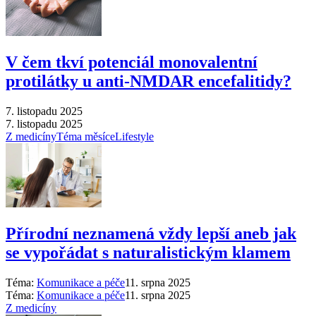
V čem tkví potenciál monovalentní
protilátky u anti-NMDAR encefalitidy?
7. listopadu 2025
7. listopadu 2025
Z medicíny
Téma měsíce
Lifestyle
Přírodní neznamená vždy lepší aneb jak
se vypořádat s naturalistickým klamem
Téma:
Komunikace a péče
11. srpna 2025
Téma:
Komunikace a péče
11. srpna 2025
Z medicíny