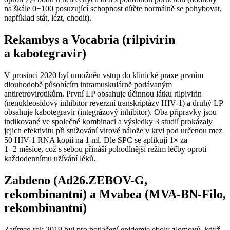
na škále 0−100 posuzující schopnost dítěte normálně se pohybovat,
například stát, lézt, chodit).
Rekambys a Vocabria (rilpivirin
a kabotegravir)
V prosinci 2020 byl umožněn vstup do klinické praxe prvním
dlouhodobě působícím intramuskulárně podávaným
antiretrovirotikům. První LP obsahuje účinnou látku rilpivirin
(nenukleosidový inhibitor reverzní transkriptázy HIV-1) a druhý LP
obsahuje kabotegravir (integrázový inhibitor). Oba přípravky jsou
indikované ve společné kombinaci a výsledky 3 studií prokázaly
jejich efektivitu při snižování virové nálože v krvi pod určenou mez
50 HIV-1 RNA kopií na 1 ml. Dle SPC se aplikují 1× za
1−2 měsíce, což s sebou přináší pohodlnější režim léčby oproti
každodennímu užívání léků.
Zabdeno (Ad26.ZEBOV-G,
rekombinantní) a Mvabea (MVA-BN-Filo,
rekombinantní)
Zatímco rok 2019 byl pro potlačení epidemie eboly zlomový, když