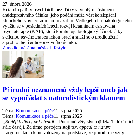
27. února 2026
Ketamin patří v psychiatrii mezi látky s rychlým nástupem
antidepresivního účinku, jeho podání může vést ke zlepšení
klinického stavu v řádu hodin až dnů. Vedle jeho farmakologického
využití se v posledních letech rozvíjí ketaminem asistovaná
psychoterapie (KAP), která kombinuje biologický účinek látky
s cílenou psychoterapeutickou prací a snaží se o prodloužení
a prohloubení antidepresivního účinku.
Z medicíny
Téma měsíce
Lifestyle
Přírodní neznamená vždy lepší aneb jak
se vypořádat s naturalistickým klamem
Téma:
Komunikace a péče
11. srpna 2025
Téma:
Komunikace a péče
11. srpna 2025
„Raději bylinky než chemii.“
Podobné věty slýchají lékaři i lékárníci
stále častěji. Za tímto postojem stojí tzv.
appeal to nature
–⁠ argumentační klam založený na představě, že přírodní je vždy