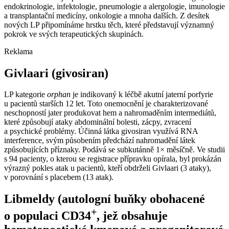
endokrinologie, infektologie, pneumologie a alergologie, imunologie
a transplantační medicíny, onkologie a mnoha dalších. Z desítek
nových LP připomínáme hrstku těch, které představují významný
pokrok ve svých terapeutických skupinách.
Reklama
Givlaari (givosiran)
LP kategorie
orphan
je indikovaný k léčbě akutní jaterní porfyrie
u pacientů starších 12 let. Toto onemocnění je charakterizované
neschopností jater produkovat hem a nahromaděním intermediátů,
které způsobují ataky abdominální bolesti, zácpy, zvracení
a psychické problémy. Účinná látka givosiran využívá RNA
interference, svým působením předchází nahromadění látek
způsobujících příznaky. Podává se subkutánně 1× měsíčně. Ve studii
s 94 pacienty, o kterou se registrace přípravku opírala, byl prokázán
výrazný pokles atak u pacientů, kteří obdrželi Givlaari (3 ataky),
v porovnání s placebem (13 atak).
Libmeldy (autologní buňky obohacené
+
o populaci CD34
, jež obsahuje