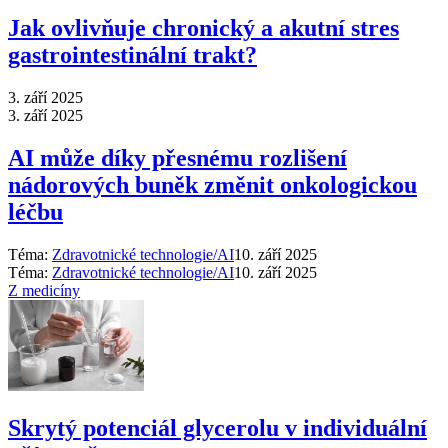
Jak ovlivňuje chronický a akutní stres
gastrointestinální trakt?
3. září 2025
3. září 2025
AI může díky přesnému rozlišení
nádorových buněk změnit onkologickou
léčbu
Téma:
Zdravotnické technologie/AI
10. září 2025
Téma:
Zdravotnické technologie/AI
10. září 2025
Z medicíny
Skrytý potenciál glycerolu v individuální