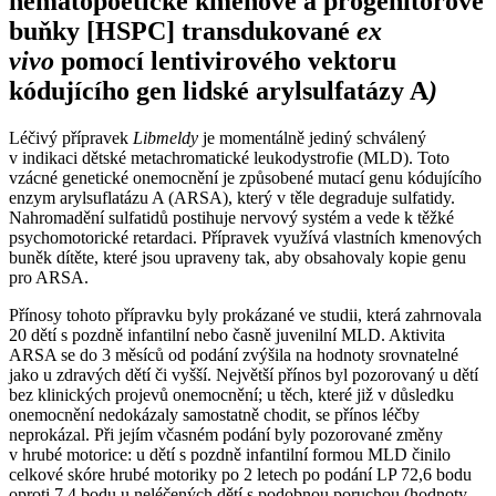
hematopoetické kmenové a progenitorové
buňky [HSPC] transdukované
ex
vivo
pomocí lentivirového vektoru
kódujícího gen lidské arylsulfatázy A
)
Léčivý přípravek
Libmeldy
je momentálně jediný schválený
v indikaci dětské metachromatické leukodystrofie (MLD). Toto
vzácné genetické onemocnění je způsobené mutací genu kódujícího
enzym arylsuflatázu A (ARSA), který v těle degraduje sulfatidy.
Nahromadění sulfatidů postihuje nervový systém a vede k těžké
psychomotorické retardaci. Přípravek využívá vlastních kmenových
buněk dítěte, které jsou upraveny tak, aby obsahovaly kopie genu
pro ARSA.
Přínosy tohoto přípravku byly prokázané ve studii, která zahrnovala
20 dětí s pozdně infantilní nebo časně juvenilní MLD. Aktivita
ARSA se do 3 měsíců od podání zvýšila na hodnoty srovnatelné
jako u zdravých dětí či vyšší. Největší přínos byl pozorovaný u dětí
bez klinických projevů onemocnění; u těch, které již v důsledku
onemocnění nedokázaly samostatně chodit, se přínos léčby
neprokázal. Při jejím včasném podání byly pozorované změny
v hrubé motorice: u dětí s pozdně infantilní formou MLD činilo
celkové skóre hrubé motoriky po 2 letech po podání LP 72,6 bodu
oproti 7,4 bodu u neléčených dětí s podobnou poruchou (hodnoty