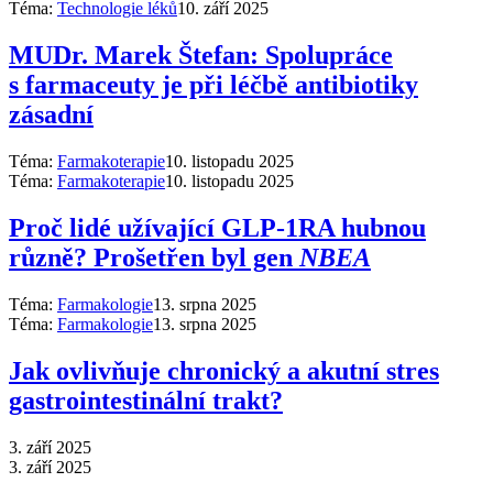
Téma:
Technologie léků
10. září 2025
MUDr. Marek Štefan: Spolupráce
s farmaceuty je při léčbě antibiotiky
zásadní
Téma:
Farmakoterapie
10. listopadu 2025
Téma:
Farmakoterapie
10. listopadu 2025
Proč lidé užívající GLP-1RA hubnou
různě? Prošetřen byl gen
NBEA
Téma:
Farmakologie
13. srpna 2025
Téma:
Farmakologie
13. srpna 2025
Jak ovlivňuje chronický a akutní stres
gastrointestinální trakt?
3. září 2025
3. září 2025