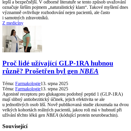
lepší a bezpečnější. V odborné literatuře se tento způsob uvažování
označuje širším pojmem „naturalistický klam“. Takové myšlení dnes
významně ovlivňuje rozhodování nejen pacientů, ale často
i samotných zdravotníků.
Z medicíny
Proč lidé užívající GLP-1RA hubnou
různě? Prošetřen byl gen
NBEA
Téma:
Farmakologie
13. srpna 2025
Téma:
Farmakologie
13. srpna 2025
Agonisté receptoru pro glukagonu podobný peptid 1 (GLP-1RA)
mají slibný antiobezitický účinek, jejich efektivita se ale
u jednotlivých osob liší. Nově publikovaná studie zkoumala na dvou
velkých kohortách reálných pacientů, jakou roli má v hubnutí při
užívání těchto léků gen
NBEA
(kódující protein neurobeachin).
Související