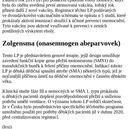
byla do oběhu uvedená první atenuovaná vakcína, loňský rok
přinesl další 2 nové vakcíny. Registrace těchto LP podávaných
ve dvoudávkovém vakcinačním schématu se opírala o 5 studií, které
prokázaly aktivní imunizaci sloužící k účinné prevenci onemocnění.
Tyto vakcíny jsou aktivně využívané k prevenci v zemích
postižených výskytem eboly.
Zolgensma (onasemnogen abeparvovek)
Tento LP je představitelem genové terapie, jejíž design umožňuje
zavedení funkční kopie genu přežití motoneuronu
(SMN1)
do
transdukčních buněk k řešení příčiny onemocnění. Indikací tohoto
LP je dětská dědičná spinální atrofie (SMA) některých typů, jež je
nejčastější příčinou úmrtí na dědičné onemocnění v časném dětském
věku.
Klinická studie fáze III u nemocných se SMA 1. typu prokázala
u dětských pacientů zlepšení pravděpodobnosti přežití a sníženou
potřebu umělé ventilace. O významu tohoto LP svědčí skutečnost,
že v Česku bylo prostřednictvím specifického léčebného programu
umožněno použití pro potřeby dětských pacientů již v dubnu 2020,
před centralizovanou registrací.
(lexi)