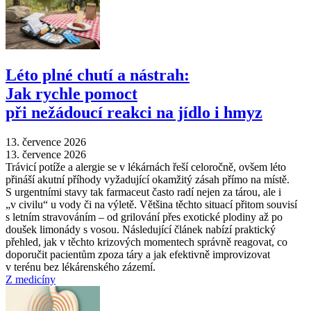
Léto plné chutí a nástrah:
Jak rychle pomoct
při nežádoucí reakci na jídlo i hmyz
13. července 2026
13. července 2026
Trávicí potíže a alergie se v lékárnách řeší celoročně, ovšem léto
přináší akutní příhody vyžadující okamžitý zásah přímo na místě.
S urgentními stavy tak farmaceut často radí nejen za tárou, ale i
„v civilu“ u vody či na výletě. Většina těchto situací přitom souvisí
s letním stravováním –⁠ od grilování přes exotické plodiny až po
doušek limonády s vosou. Následující článek nabízí praktický
přehled, jak v těchto krizových momentech správně reagovat, co
doporučit pacientům zpoza táry a jak efektivně improvizovat
v terénu bez lékárenského zázemí.
Z medicíny