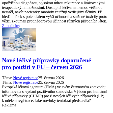
opožděnou diagnózou, vysokou mírou rekurence a limitovanými
terapeutickými možnostmi. Dostupná léčiva na nemoc většinou
nestačí, navíc pacientky mnohdy zatěžují vedlejšími účinky. Při
hledání látek s potenciálem vyšší účinnosti a snížené toxicity proto
vědci zkoumají protinádorovou účinnost různých přírodních látek.
Z medicíny
Nové léčivé přípravky doporučené
pro použití v EU –⁠ červen 2026
Téma:
Nové registrace
25. června 2026
Téma:
Nové registrace
25. června 2026
Evropská léková agentura (EMA) ve svém červnovém zpravodaji
informovala o vydání pozitivního stanoviska Výboru pro humánní
léčivé přípravky (CHMP) pro 8 nových léčivých přípravků (LP)
k udělení registrace. Jaké novinky tentokrát představila?
Reklama