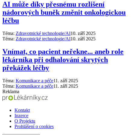
AI může díky přesnému rozlišení
nádorových buněk změnit onkologickou
léčbu
Téma:
Zdravotnické technologie/AI
10. září 2025
Téma:
Zdravotnické technologie/AI
10. září 2025
Vnímat, co pacient neřekne... aneb role
lékárníka při odhalování skrytých
překážek léčby
Téma:
Komunikace a péče
11. září 2025
Téma:
Komunikace a péče
11. září 2025
Reklama
Kontakt
Inzerce
O Projektu
Prohlášení o cookies