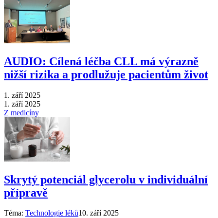
AUDIO: Cílená léčba CLL má výrazně
nižší rizika a prodlužuje pacientům život
1. září 2025
1. září 2025
Z medicíny
Skrytý potenciál glycerolu v individuální
přípravě
Téma:
Technologie léků
10. září 2025