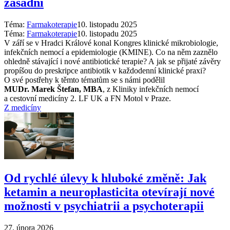
zásadní
Téma:
Farmakoterapie
10. listopadu 2025
Téma:
Farmakoterapie
10. listopadu 2025
V září se v Hradci Králové konal Kongres klinické mikrobiologie,
infekčních nemocí a epidemiologie (KMINE). Co na něm zaznělo
ohledně stávající i nové antibiotické terapie? A jak se přijaté závěry
propíšou do preskripce antibiotik v každodenní klinické praxi?
O své postřehy k těmto tématům se s námi podělil
MUDr. Marek Štefan, MBA
, z Kliniky infekčních nemocí
a cestovní medicíny 2. LF UK a FN Motol v Praze.
Z medicíny
Od rychlé úlevy k hluboké změně: Jak
ketamin a neuroplasticita otevírají nové
možnosti v psychiatrii a psychoterapii
27. února 2026