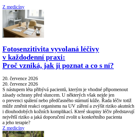
Z medicíny
Fotosenzitivita vyvolaná léčivy
v každodenní praxi:
Proč vzniká, jak ji poznat a co s ní?
20. července 2026
20. července 2026
S nástupem léta přibývá pacientů, kterým je vhodné připomenout
zásady ochrany před sluncem. U některých však nejde jen
o prevenci spálení nebo předčasného stárnutí kůže. Řada léčiv totiž
může změnit reakci organismu na UV záření a zvýšit riziko akutních
i dlouhodobých kožních komplikací. Které skupiny léčiv představují
největší riziko a jaká doporučení zvolit u konkrétního pacienta
a jeho terapie?
Z medicíny