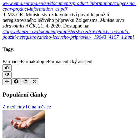
www.ema.europa.eu/en/documents/product-information/zolgensma-
epar-product-information_cs.pdf
9. MZ ČR. Ministerstvo zdravotnictví povolilo použití
neregistrovaného léčivého přípravku Zolgensma.
Ministerstvo
zdravotnictví ČR
, 21. 4. 2020. Dostupné na:
staryweb.mzcr.cz/dokumenty/ministerstvo-zdravotnictvi-povolilo-
pouziti-neregistrovaneho-leciveho-pripravku-_19043_4107_1.html
Tagy:
Farmacie
Farmakologie
Farmaceutický asistent
Populární články
Z medicíny
Téma měsíce