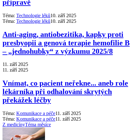
přípravě
Téma:
Technologie léků
10. září 2025
Téma:
Technologie léků
10. září 2025
Anti‑aging, antiobezitika, kapky proti
presbyopii a genová terapie hemofilie B
–⁠ „jednohubky“ z výzkumu 2025/8
11. září 2025
11. září 2025
Vnímat, co pacient neřekne... aneb role
lékárníka při odhalování skrytých
překážek léčby
Téma:
Komunikace a péče
11. září 2025
Téma:
Komunikace a péče
11. září 2025
Z medicíny
Téma měsíce