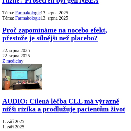
různě? Prošetřen byl gen
NBEA
Téma:
Farmakologie
13. srpna 2025
Téma:
Farmakologie
13. srpna 2025
Proč zapomínáme na nocebo efekt,
přestože je silnější než placebo?
22. srpna 2025
22. srpna 2025
Z medicíny
AUDIO: Cílená léčba CLL má výrazně
nižší rizika a prodlužuje pacientům život
1. září 2025
1. září 2025