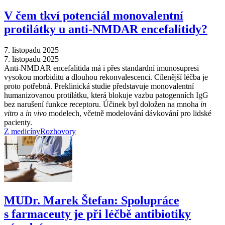
V čem tkví potenciál monovalentní
protilátky u anti-NMDAR encefalitidy?
7. listopadu 2025
7. listopadu 2025
Anti-NMDAR encefalitida má i přes standardní imunosupresi
vysokou morbiditu a dlouhou rekonvalescenci. Cílenější léčba je
proto potřebná. Preklinická studie představuje monovalentní
humanizovanou protilátku, která blokuje vazbu patogenních IgG
bez narušení funkce receptoru. Účinek byl doložen na mnoha
in
vitro
a
in vivo
modelech, včetně modelování dávkování pro lidské
pacienty.
Z medicíny
Rozhovory
MUDr. Marek Štefan: Spolupráce
s farmaceuty je při léčbě antibiotiky