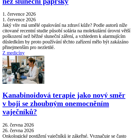
než sluneční paprsky
1. července 2026
1. července 2026
Jaký vliv má umělé opalování na zdraví kůže? Podle autorů níže
citované recentní studie působí solária na molekulární úrovni větší
poškození než běžné sluneční záření, a vzhledem k alarmujícím
důsledkům by proto používání těchto zařízení mělo být zakázáno
přinejmenším pro nezletilé.
Z medicíny
Kanabinoidová terapie jako nový směr
v boji se zhoubným onemocněním
vaječníků?
26. června 2026
26. června 2026
Onkologické postižení vaječníků je zákeřné. Vyznačuje se často