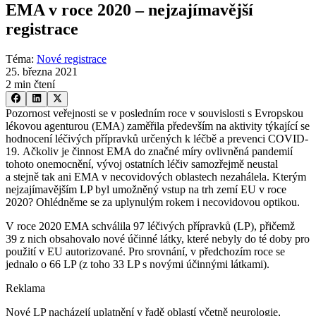
EMA v roce 2020 –⁠ nejzajímavější
registrace
Téma
:
Nové registrace
25. března 2021
2 min čtení
Pozornost veřejnosti se v posledním roce v souvislosti s Evropskou
lékovou agenturou (EMA) zaměřila především na aktivity týkající se
hodnocení léčivých přípravků určených k léčbě a prevenci COVID-
19. Ačkoliv je činnost EMA do značné míry ovlivněná pandemií
tohoto onemocnění, vývoj ostatních léčiv samozřejmě neustal
a stejně tak ani EMA v necovidových oblastech nezahálela. Kterým
nejzajímavějším LP byl umožněný vstup na trh zemí EU v roce
2020? Ohlédněme se za uplynulým rokem i necovidovou optikou.
V roce 2020 EMA schválila 97 léčivých přípravků (LP), přičemž
39 z nich obsahovalo nové účinné látky, které nebyly do té doby pro
použití v EU autorizované. Pro srovnání, v předchozím roce se
jednalo o 66 LP (z toho 33 LP s novými účinnými látkami).
Reklama
Nové LP nacházejí uplatnění v řadě oblastí včetně neurologie,