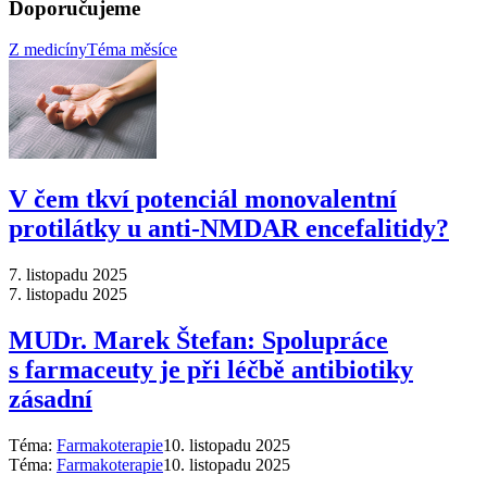
Doporučujeme
Z medicíny
Téma měsíce
V čem tkví potenciál monovalentní
protilátky u anti-NMDAR encefalitidy?
7. listopadu 2025
7. listopadu 2025
MUDr. Marek Štefan: Spolupráce
s farmaceuty je při léčbě antibiotiky
zásadní
Téma:
Farmakoterapie
10. listopadu 2025
Téma:
Farmakoterapie
10. listopadu 2025