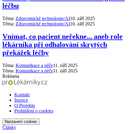
léčbu
Téma:
Zdravotnické technologie/AI
10. září 2025
Téma:
Zdravotnické technologie/AI
10. září 2025
Vnímat, co pacient neřekne... aneb role
lékárníka při odhalování skrytých
překážek léčby
Téma:
Komunikace a péče
11. září 2025
Téma:
Komunikace a péče
11. září 2025
Reklama
Kontakt
Inzerce
O Projektu
Prohlášení o cookies
Nastavení cookies
Články