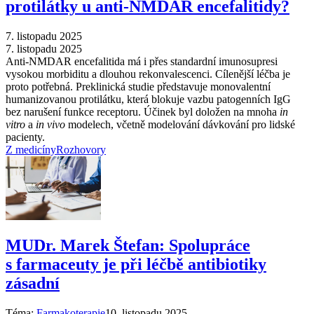
protilátky u anti-NMDAR encefalitidy?
7. listopadu 2025
7. listopadu 2025
Anti-NMDAR encefalitida má i přes standardní imunosupresi
vysokou morbiditu a dlouhou rekonvalescenci. Cílenější léčba je
proto potřebná. Preklinická studie představuje monovalentní
humanizovanou protilátku, která blokuje vazbu patogenních IgG
bez narušení funkce receptoru. Účinek byl doložen na mnoha
in
vitro
a
in vivo
modelech, včetně modelování dávkování pro lidské
pacienty.
Z medicíny
Rozhovory
MUDr. Marek Štefan: Spolupráce
s farmaceuty je při léčbě antibiotiky
zásadní
Téma:
Farmakoterapie
10. listopadu 2025