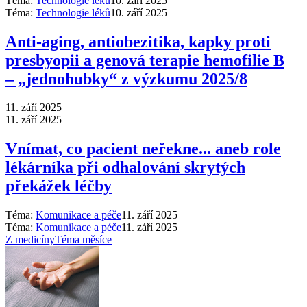
Téma:
Technologie léků
10. září 2025
Téma:
Technologie léků
10. září 2025
Anti‑aging, antiobezitika, kapky proti
presbyopii a genová terapie hemofilie B
–⁠ „jednohubky“ z výzkumu 2025/8
11. září 2025
11. září 2025
Vnímat, co pacient neřekne... aneb role
lékárníka při odhalování skrytých
překážek léčby
Téma:
Komunikace a péče
11. září 2025
Téma:
Komunikace a péče
11. září 2025
Z medicíny
Téma měsíce