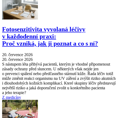
Fotosenzitivita vyvolaná léčivy
v každodenní praxi:
Proč vzniká, jak ji poznat a co s ní?
20. července 2026
20. července 2026
S nástupem léta přibývá pacientů, kterým je vhodné připomenout
zásady ochrany před sluncem. U některých však nejde jen
o prevenci spálení nebo předčasného stárnutí kůže. Řada léčiv totiž
může změnit reakci organismu na UV záření a zvýšit riziko akutních
i dlouhodobých kožních komplikací. Které skupiny léčiv představují
největší riziko a jaká doporučení zvolit u konkrétního pacienta
a jeho terapie?
Z medicíny