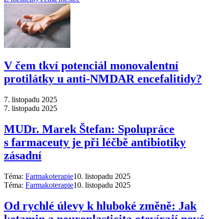
V čem tkví potenciál monovalentní
protilátky u anti-NMDAR encefalitidy?
7. listopadu 2025
7. listopadu 2025
MUDr. Marek Štefan: Spolupráce
s farmaceuty je při léčbě antibiotiky
zásadní
Téma:
Farmakoterapie
10. listopadu 2025
Téma:
Farmakoterapie
10. listopadu 2025
Od rychlé úlevy k hluboké změně: Jak