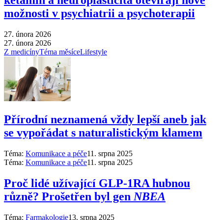
ketamin a neuroplasticita otevírají nové
možnosti v psychiatrii a psychoterapii
27. února 2026
27. února 2026
Z medicíny
Téma měsíce
Lifestyle
Přírodní neznamená vždy lepší aneb jak
se vypořádat s naturalistickým klamem
Téma:
Komunikace a péče
11. srpna 2025
Téma:
Komunikace a péče
11. srpna 2025
Proč lidé užívající GLP-1RA hubnou
různě? Prošetřen byl gen
NBEA
Téma:
Farmakologie
13. srpna 2025