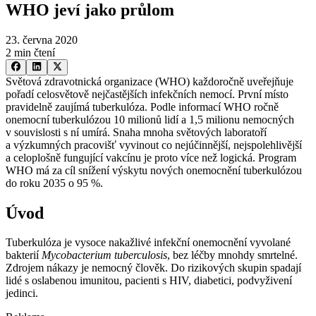
WHO jeví jako průlom
23. června 2020
2 min čtení
Světová zdravotnická organizace (WHO) každoročně uveřejňuje
pořadí celosvětově nejčastějších infekčních nemocí. První místo
pravidelně zaujímá tuberkulóza. Podle informací WHO ročně
onemocní tuberkulózou 10 milionů lidí a 1,5 milionu nemocných
v souvislosti s ní umírá. Snaha mnoha světových laboratoří
a výzkumných pracovišť vyvinout co nejúčinnější, nejspolehlivější
a celoplošně fungující vakcínu je proto více než logická. Program
WHO má za cíl snížení výskytu nových onemocnění tuberkulózou
do roku 2035 o 95 %.
Úvod
Tuberkulóza je vysoce nakažlivé infekční onemocnění vyvolané
bakterií
Mycobacterium tuberculosis
, bez léčby mnohdy smrtelné.
Zdrojem nákazy je nemocný člověk. Do rizikových skupin spadají
lidé s oslabenou imunitou, pacienti s HIV, diabetici, podvyživení
jedinci.