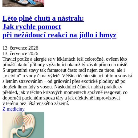
Léto plné chutí a nástrah:
Jak rychle pomoct
při nežádoucí reakci na jídlo i hmyz
13. července 2026
13. července 2026
Trávicí potíže a alergie se v lékárnách řeší celoročně, ovšem léto
přináší akutní příhody vyžadující okamžitý zásah přímo na místě.
S urgentními stavy tak farmaceut často radí nejen za tárou, ale i
„v civilu“ u vody či na výletě. Většina těchto situací přitom souvisí
s letním stravováním –⁠ od grilování přes exotické plodiny až po
doušek limonády s vosou. Následující článek nabízí praktický
přehled, jak v těchto krizových momentech správně reagovat, co
doporučit pacientům zpoza táry a jak efektivně improvizovat
v terénu bez lékárenského zázemí.
Z medicíny