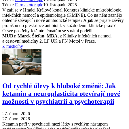
Téma:
Farmakoterapie
10. listopadu 2025
V září se v Hradci Králové konal Kongres klinické mikrobiologie,
infekčních nemocí a epidemiologie (KMINE). Co na něm zaznělo
ohledně stávající i nové antibiotické terapie? A jak se přijaté závěry
propíšou do preskripce antibiotik v každodenní klinické praxi?
O své postřehy k těmto tématům se s námi podělil
MUDr. Marek Štefan, MBA
, z Kliniky infekčních nemocí
a cestovní medicíny 2. LF UK a FN Motol v Praze.
Z medicíny
Od rychlé úlevy k hluboké změně: Jak
ketamin a neuroplasticita otevírají nové
možnosti v psychiatrii a psychoterapii
27. února 2026
27. února 2026
Ketamin patří v psychiatrii mezi látky s rychlým nástupem