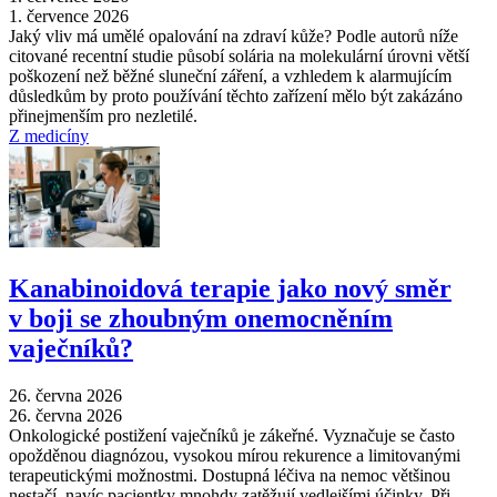
1. července 2026
Jaký vliv má umělé opalování na zdraví kůže? Podle autorů níže
citované recentní studie působí solária na molekulární úrovni větší
poškození než běžné sluneční záření, a vzhledem k alarmujícím
důsledkům by proto používání těchto zařízení mělo být zakázáno
přinejmenším pro nezletilé.
Z medicíny
Kanabinoidová terapie jako nový směr
v boji se zhoubným onemocněním
vaječníků?
26. června 2026
26. června 2026
Onkologické postižení vaječníků je zákeřné. Vyznačuje se často
opožděnou diagnózou, vysokou mírou rekurence a limitovanými
terapeutickými možnostmi. Dostupná léčiva na nemoc většinou
nestačí, navíc pacientky mnohdy zatěžují vedlejšími účinky. Při