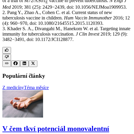
of a trial of M72/AS01
vaccine to prevent tuberculosis.
N Engl J
E
Med
2019; 381 (25): 2429−2439, doi: 10.1056/NEJMoa1909953.
2. Pang Y., Zhao A., Cohen C. et al. Current status of new
tuberculosis vaccine in children.
Hum Vaccin Immunother
2016; 12
(4): 960−970, doi: 10.1080/21645515.2015.1120393.
3. Khader S. A., Divangahi M., Hanekom W. et al. Targeting innate
immunity for tuberculosis vaccination.
J Clin Invest
2019; 129 (9):
3482−3491, doi: 10.1172/JCI128877.
Populární články
Z medicíny
Téma měsíce
V čem tkví potenciál monovalentní