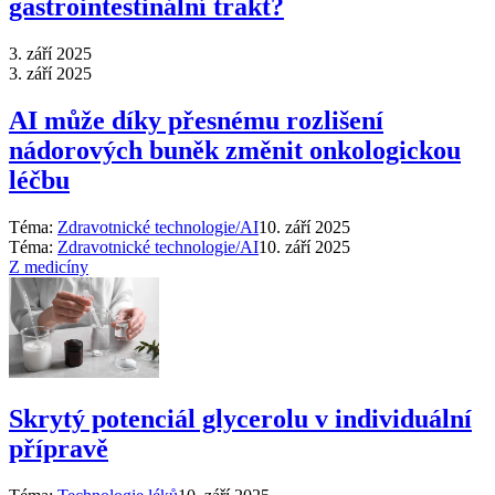
gastrointestinální trakt?
3. září 2025
3. září 2025
AI může díky přesnému rozlišení
nádorových buněk změnit onkologickou
léčbu
Téma:
Zdravotnické technologie/AI
10. září 2025
Téma:
Zdravotnické technologie/AI
10. září 2025
Z medicíny
Skrytý potenciál glycerolu v individuální
přípravě