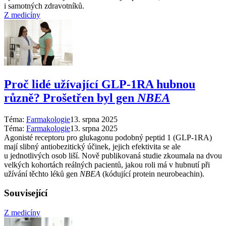
i samotných zdravotníků.
Z medicíny
Proč lidé užívající GLP-1RA hubnou
různě? Prošetřen byl gen
NBEA
Téma:
Farmakologie
13. srpna 2025
Téma:
Farmakologie
13. srpna 2025
Agonisté receptoru pro glukagonu podobný peptid 1 (GLP-1RA)
mají slibný antiobezitický účinek, jejich efektivita se ale
u jednotlivých osob liší. Nově publikovaná studie zkoumala na dvou
velkých kohortách reálných pacientů, jakou roli má v hubnutí při
užívání těchto léků gen
NBEA
(kódující protein neurobeachin).
Související
Z medicíny