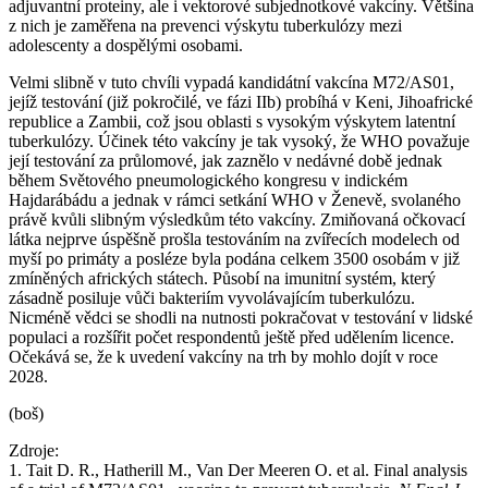
adjuvantní proteiny, ale i vektorové subjednotkové vakcíny. Většina
z nich je zaměřena na prevenci výskytu tuberkulózy mezi
adolescenty a dospělými osobami.
Velmi slibně v tuto chvíli vypadá kandidátní vakcína M72/AS01,
jejíž testování (již pokročilé, ve fázi IIb) probíhá v Keni, Jihoafrické
republice a Zambii, což jsou oblasti s vysokým výskytem latentní
tuberkulózy. Účinek této vakcíny je tak vysoký, že WHO považuje
její testování za průlomové, jak zaznělo v nedávné době jednak
během Světového pneumologického kongresu v indickém
Hajdarábádu a jednak v rámci setkání WHO v Ženevě, svolaného
právě kvůli slibným výsledkům této vakcíny. Zmiňovaná očkovací
látka nejprve úspěšně prošla testováním na zvířecích modelech od
myší po primáty a posléze byla podána celkem 3500 osobám v již
zmíněných afrických státech. Působí na imunitní systém, který
zásadně posiluje vůči bakteriím vyvolávajícím tuberkulózu.
Nicméně vědci se shodli na nutnosti pokračovat v testování v lidské
populaci a rozšířit počet respondentů ještě před udělením licence.
Očekává se, že k uvedení vakcíny na trh by mohlo dojít v roce
2028.
(boš)
Zdroje:
1. Tait D. R., Hatherill M., Van Der Meeren O. et al. Final analysis