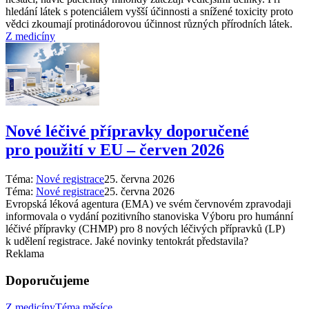
hledání látek s potenciálem vyšší účinnosti a snížené toxicity proto
vědci zkoumají protinádorovou účinnost různých přírodních látek.
Z medicíny
Nové léčivé přípravky doporučené
pro použití v EU –⁠ červen 2026
Téma:
Nové registrace
25. června 2026
Téma:
Nové registrace
25. června 2026
Evropská léková agentura (EMA) ve svém červnovém zpravodaji
informovala o vydání pozitivního stanoviska Výboru pro humánní
léčivé přípravky (CHMP) pro 8 nových léčivých přípravků (LP)
k udělení registrace. Jaké novinky tentokrát představila?
Reklama
Doporučujeme
Z medicíny
Téma měsíce