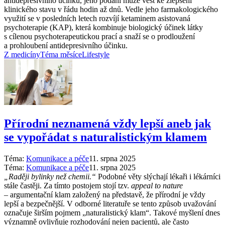
antidepresivního účinku, jeho podání může vést ke zlepšení
klinického stavu v řádu hodin až dnů. Vedle jeho farmakologického
využití se v posledních letech rozvíjí ketaminem asistovaná
psychoterapie (KAP), která kombinuje biologický účinek látky
s cílenou psychoterapeutickou prací a snaží se o prodloužení
a prohloubení antidepresivního účinku.
Z medicíny
Téma měsíce
Lifestyle
Přírodní neznamená vždy lepší aneb jak
se vypořádat s naturalistickým klamem
Téma:
Komunikace a péče
11. srpna 2025
Téma:
Komunikace a péče
11. srpna 2025
„Raději bylinky než chemii.“
Podobné věty slýchají lékaři i lékárníci
stále častěji. Za tímto postojem stojí tzv.
appeal to nature
–⁠ argumentační klam založený na představě, že přírodní je vždy
lepší a bezpečnější. V odborné literatuře se tento způsob uvažování
označuje širším pojmem „naturalistický klam“. Takové myšlení dnes
významně ovlivňuje rozhodování nejen pacientů, ale často