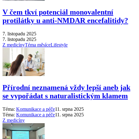
V čem tkví potenciál monovalentní
protilátky u anti-NMDAR encefalitidy?
7. listopadu 2025
7. listopadu 2025
Z medicíny
Téma měsíce
Lifestyle
Přírodní neznamená vždy lepší aneb jak
se vypořádat s naturalistickým klamem
Téma:
Komunikace a péče
11. srpna 2025
Téma:
Komunikace a péče
11. srpna 2025
Z medicíny