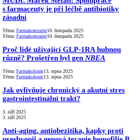
MUDr. Marek Štefan: Spolupráce
s farmaceuty je při léčbě antibiotiky
zásadní
Téma:
Farmakoterapie
10. listopadu 2025
Téma:
Farmakoterapie
10. listopadu 2025
Proč lidé užívající GLP-1RA hubnou
různě? Prošetřen byl gen
NBEA
Téma:
Farmakologie
13. srpna 2025
Téma:
Farmakologie
13. srpna 2025
Jak ovlivňuje chronický a akutní stres
gastrointestinální trakt?
3. září 2025
3. září 2025
Anti‑aging, antiobezitika, kapky proti
presbyopii a genová terapie hemofilie B