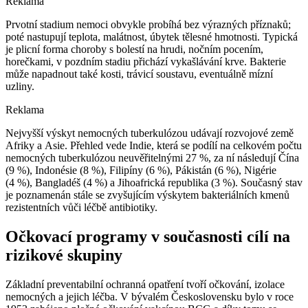
Reklama
Prvotní stadium nemoci obvykle probíhá bez výrazných příznaků;
poté nastupují teplota, malátnost, úbytek tělesné hmotnosti. Typická
je plicní forma choroby s bolestí na hrudi, nočním pocením,
horečkami, v pozdním stadiu přichází vykašlávání krve. Bakterie
může napadnout také kosti, trávicí soustavu, eventuálně mízní
uzliny.
Reklama
Nejvyšší výskyt nemocných tuberkulózou udávají rozvojové země
Afriky a Asie. Přehled vede Indie, která se podílí na celkovém počtu
nemocných tuberkulózou neuvěřitelnými 27 %, za ní následují Čína
(9 %), Indonésie (8 %), Filipíny (6 %), Pákistán (6 %), Nigérie
(4 %), Bangladéš (4 %) a Jihoafrická republika (3 %). Současný stav
je poznamenán stále se zvyšujícím výskytem bakteriálních kmenů
rezistentních vůči léčbě antibiotiky.
Očkovací programy v současnosti cílí na
rizikové skupiny
Základní preventabilní ochranná opatření tvoří očkování, izolace
nemocných a jejich léčba. V bývalém Československu bylo v roce