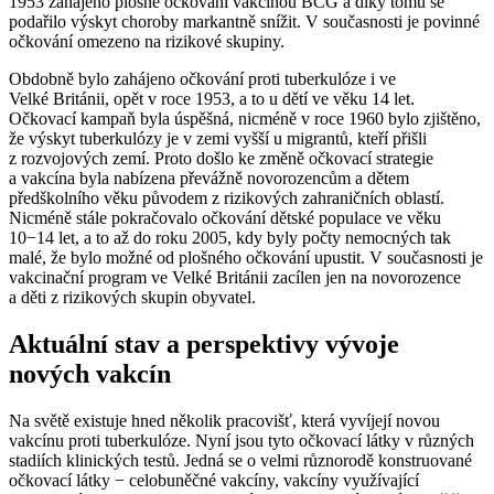
1953 zahájeno plošné očkování vakcínou BCG a díky tomu se
podařilo výskyt choroby markantně snížit. V současnosti je povinné
očkování omezeno na rizikové skupiny.
Obdobně bylo zahájeno očkování proti tuberkulóze i ve
Velké Británii, opět v roce 1953, a to u dětí ve věku 14 let.
Očkovací kampaň byla úspěšná, nicméně v roce 1960 bylo zjištěno,
že výskyt tuberkulózy je v zemi vyšší u migrantů, kteří přišli
z rozvojových zemí. Proto došlo ke změně očkovací strategie
a vakcína byla nabízena převážně novorozencům a dětem
předškolního věku původem z rizikových zahraničních oblastí.
Nicméně stále pokračovalo očkování dětské populace ve věku
10−14 let, a to až do roku 2005, kdy byly počty nemocných tak
malé, že bylo možné od plošného očkování upustit. V současnosti je
vakcinační program ve Velké Británii zacílen jen na novorozence
a děti z rizikových skupin obyvatel.
Aktuální stav a perspektivy vývoje
nových vakcín
Na světě existuje hned několik pracovišť, která vyvíjejí novou
vakcínu proti tuberkulóze. Nyní jsou tyto očkovací látky v různých
stadiích klinických testů. Jedná se o velmi různorodě konstruované
očkovací látky −⁠ celobuněčné vakcíny, vakcíny využívající