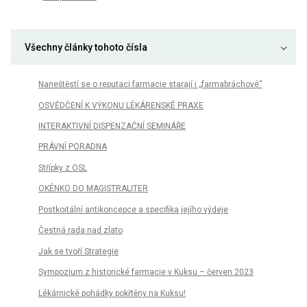
Všechny články tohoto čísla
Naneštěstí se o reputaci farmacie starají i „farmabráchové“
OSVĚDČENÍ K VÝKONU LÉKÁRENSKÉ PRAXE
INTERAKTIVNÍ DISPENZAČNÍ SEMINÁŘE
PRÁVNÍ PORADNA
Střípky z OSL
OKÉNKO DO MAGISTRALITER
Postkoitální antikoncepce a specifika jejího výdeje
Čestná rada nad zlato
Jak se tvoří Strategie
Sympozium z historické farmacie v Kuksu – červen 2023
Lékárnické pohádky pokřtěny na Kuksu!