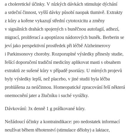
a choleretické účinky. V nízkých dávkách stimuluje dýchání
a srdeční činnost, vyšší dávky působí naopak tlumivě. Extrakty
z kůry a kořene vykazují střední cytotoxicitu a změny
v signálních drahách spojených s buněčnou autofagií, adhezí,
migrací, proliferací a apoptózou nádorových buněk. Berberin se
jeví jako perspektivní prostředek při léčbě Alzheimerovy
i Parkinsonovy choroby. Rozporuplné výsledky přinesly studie,
řešící doporučení tradiční medicíny aplikovat masti s obsahem
extraktů ze sušené kůry v případě psoriázy. U mírných projevů
byly výsledky lepší, než placebo, v jiné studii byla léčba
prohlášena za neúčinnou. Homeopatické zpracování řeší některá
onemocnění jater a žlučníku i suché vyrážky.
Dávkování: 3x denně 1 g práškované kůry.
Nežádoucí účinky a kontraindikace: pro nedostatek informací
neužívat během těhotenství (stimulace dělohy) a laktace,