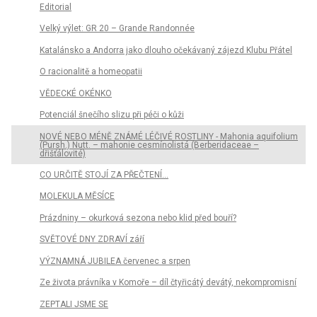
Editorial
Velký výlet: GR 20 – Grande Randonnée
Katalánsko a Andorra jako dlouho očekávaný zájezd Klubu Přátel
O racionalitě a homeopatii
VĚDECKÉ OKÉNKO
Potenciál šnečího slizu při péči o kůži
NOVÉ NEBO MÉNĚ ZNÁMÉ LÉČIVÉ ROSTLINY - Mahonia aquifolium
(Pursh.) Nutt. – mahonie cesmínolistá (Berberidaceae –
dřišťálovité)
CO URČITĚ STOJÍ ZA PŘEČTENÍ...
MOLEKULA MĚSÍCE
Prázdniny – okurková sezona nebo klid před bouří?
SVĚTOVÉ DNY ZDRAVÍ září
VÝZNAMNÁ JUBILEA červenec a srpen
Ze života právníka v Komoře – díl čtyřicátý devátý, nekompromisní
ZEPTALI JSME SE