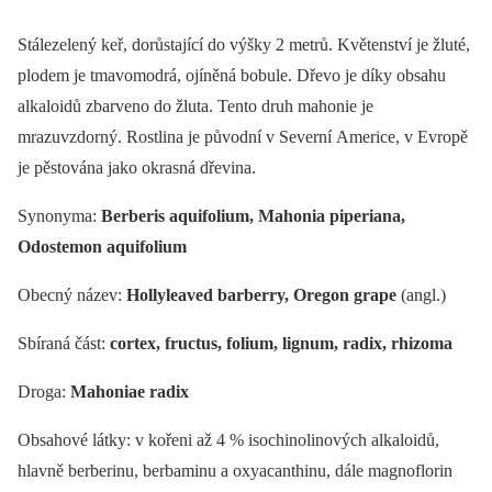
Stálezelený keř, dorůstající do výšky 2 metrů. Květenství je žluté,
plodem je tmavomodrá, ojíněná bobule. Dřevo je díky obsahu
alkaloidů zbarveno do žluta. Tento druh mahonie je
mrazuvzdorný. Rostlina je původní v Severní Americe, v Evropě
je pěstována jako okrasná dřevina.
Synonyma:
Berberis aquifolium, Mahonia piperiana,
Odostemon aquifolium
Obecný název:
Hollyleaved barberry, Oregon grape
(angl.)
Sbíraná část:
cortex, fructus, folium, lignum, radix, rhizoma
Droga:
Mahoniae radix
Obsahové látky: v kořeni až 4 % isochinolinových alkaloidů,
hlavně berberinu, berbaminu a oxyacanthinu, dále magnoflorin