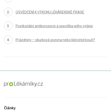
OSVĚDČENÍ K VÝKONU LÉKÁRENSKÉ PRAXE
Postkoitální antikoncepce a specifika jejího výdeje
Prázdniny – okurková sezona nebo klid před bouří?
proLékaře.cz
Články