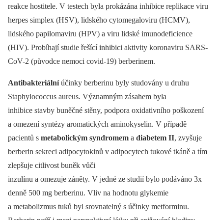
reakce hostitele. V testech byla prokázána inhibice replikace viru
herpes simplex (HSV), lidského cytomegaloviru (HCMV),
lidského papilomaviru (HPV) a viru lidské imunodeficience
(HIV). Probíhají studie řešící inhibici aktivity koronaviru SARS-
CoV-2 (původce nemoci covid-19) berberinem.
Antibakteriální
účinky berberinu byly studovány u druhu
Staphylococcus aureus. Významným zásahem byla
inhibice stavby buněčné stěny, podpora oxidativního poškození
a omezení syntézy aromatických aminokyselin. V případě
pacientů s
metabolickým syndromem
a
diabetem II
, zvyšuje
berberin sekreci adipocytokinů v adipocytech tukové tkáně a tím
zlepšuje citlivost buněk vůči
inzulínu a omezuje záněty. V jedné ze studií bylo podáváno 3x
denně 500 mg berberinu. Vliv na hodnotu glykemie
a metabolizmus tuků byl srovnatelný s účinky metforminu.