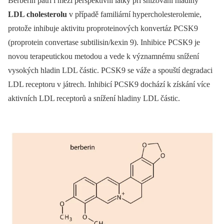
Berberin patří i mezi perspektivní látky při snižování hladiny
LDL cholesterolu
v případě familiární hypercholesterolemie,
protože inhibuje aktivitu proproteinových konvertáz PCSK9
(proprotein convertase subtilisin/kexin 9). Inhibice PCSK9 je
novou terapeutickou metodou a vede k významnému snížení
vysokých hladin LDL částic. PCSK9 se váže a spouští degradaci
LDL receptoru v játrech. Inhibicí PCSK9 dochází k získání více
aktivních LDL receptorů a snížení hladiny LDL částic.