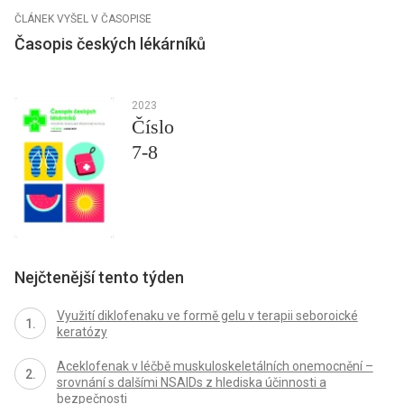
ČLÁNEK VYŠEL V ČASOPISE
Časopis českých lékárníků
2023
Číslo
7-8
Nejčtenější tento týden
Využití diklofenaku ve formě gelu v terapii seboroické
keratózy
Aceklofenak v léčbě muskuloskeletálních onemocnění –
srovnání s dalšími NSAIDs z hlediska účinnosti a
bezpečnosti