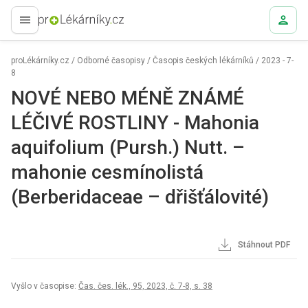
proLékaře.cz
proLékárníky.cz
/
Odborné časopisy
/
Časopis českých lékárníků
/
2023 - 7-
8
NOVÉ NEBO MÉNĚ ZNÁMÉ
LÉČIVÉ ROSTLINY - Mahonia
aquifolium (Pursh.) Nutt. –
mahonie cesmínolistá
(Berberidaceae – dřišťálovité)
Stáhnout PDF
Vyšlo v časopise:
Čas. čes. lék., 95, 2023, č. 7-8, s. 38