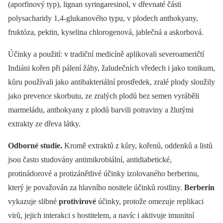
(aporfinový typ), lignan syringaresinol, v dřevnaté části
polysacharidy 1,4-glukanového typu, v plodech anthokyany,
fruktóza, pektin, kyselina chlorogenová, jablečná a askorbová.
Účinky a použití: v tradiční medicíně aplikovali severoameričtí
Indiáni kořen při pálení žáhy, žaludečních vředech i jako tonikum,
kůru používali jako antibakteriální prostředek, zralé plody sloužily
jako prevence skorbutu, ze zralých plodů bez semen vyráběli
marmeládu, anthokyany z plodů barvili potraviny a žlutými
extrakty ze dřeva látky.
Odborné studie.
Kromě extraktů z kůry, kořenů, oddenků a listů
jsou často studovány antimikrobiální, antidiabetické,
protinádorové a protizánětlivé účinky izolovaného berberinu,
který je považován za hlavního nositele účinků rostliny.
Berberin
vykazuje slibné
protivirové
účinky, protože omezuje replikaci
virů, jejich interakci s hostitelem, a navíc i aktivuje imunitní