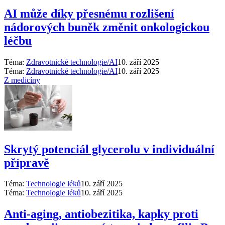
AI může díky přesnému rozlišení
nádorových buněk změnit onkologickou
léčbu
Téma:
Zdravotnické technologie/AI
10. září 2025
Téma:
Zdravotnické technologie/AI
10. září 2025
Z medicíny
Skrytý potenciál glycerolu v individuální
přípravě
Téma:
Technologie léků
10. září 2025
Téma:
Technologie léků
10. září 2025
Anti‑aging, antiobezitika, kapky proti