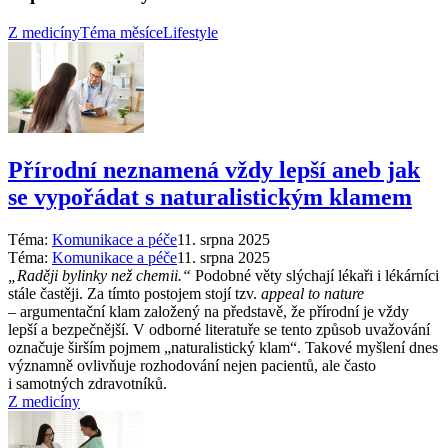
Z medicíny
Téma měsíce
Lifestyle
Přírodní neznamená vždy lepší aneb jak
se vypořádat s naturalistickým klamem
Téma:
Komunikace a péče
11. srpna 2025
Téma:
Komunikace a péče
11. srpna 2025
„Raději bylinky než chemii.“
Podobné věty slýchají lékaři i lékárníci
stále častěji. Za tímto postojem stojí tzv.
appeal to nature
–⁠ argumentační klam založený na představě, že přírodní je vždy
lepší a bezpečnější. V odborné literatuře se tento způsob uvažování
označuje širším pojmem „naturalistický klam“. Takové myšlení dnes
významně ovlivňuje rozhodování nejen pacientů, ale často
i samotných zdravotníků.
Z medicíny