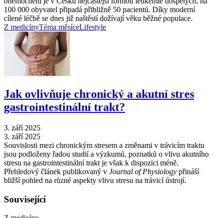
onemocnění je v Česku nejčastější formou leukémie dospělých, na
100 000 obyvatel připadá přibližně 50 pacientů. Díky moderní
cílené léčbě se dnes již naštěstí dožívají věku běžné populace.
Z medicíny
Téma měsíce
Lifestyle
Jak ovlivňuje chronický a akutní stres
gastrointestinální trakt?
3. září 2025
3. září 2025
Souvislosti mezi chronickým stresem a změnami v trávicím traktu
jsou podloženy řadou studií a výzkumů, poznatků o vlivu akutního
stresu na gastrointestinální trakt je však k dispozici méně.
Přehledový článek publikovaný v
Journal of Physiology
přináší
bližší pohled na různé aspekty vlivu stresu na trávicí ústrojí.
Související
Z medicíny