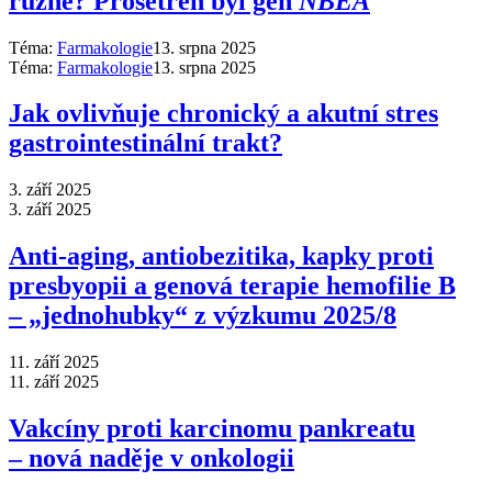
různě? Prošetřen byl gen
NBEA
Téma:
Farmakologie
13. srpna 2025
Téma:
Farmakologie
13. srpna 2025
Jak ovlivňuje chronický a akutní stres
gastrointestinální trakt?
3. září 2025
3. září 2025
Anti‑aging, antiobezitika, kapky proti
presbyopii a genová terapie hemofilie B
–⁠ „jednohubky“ z výzkumu 2025/8
11. září 2025
11. září 2025
Vakcíny proti karcinomu pankreatu
–⁠ nová naděje v onkologii