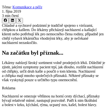
Téma
:
Komunikace a péče
1. října 2019
3 min čtení
Chladné a sychravé podzimní je tradičně spojeno s virózami,
chřipkou a kašlem. Do lékárny přicházejí nachlazení a kašlající
klienti nebo potřebují lék pro nemocného člena rodiny, případně jen
chtějí vybavit lékárničku vhodnými léky, aby je nečekané
nachlazení nezaskočilo.
Na začátku byl příznak...
Lékárny nabízejí široký sortiment volně prodejných léků. Důležité je
zjistit, jakými symptomy pacient trpí, jak dlouho, rozlišit nachlazení
od chřipky, určit druh kašle a poučit o tom klienta. Nachlazení
a chřipka mají mnoho společných příznaků. Některé příznaky se
však vyskytují pouze u určitého typu onemocnění.
Reklama
Nachlazení se omezuje většinou na horní cesty dýchací, příznaky
bývají relativně mírné, nastupují pozvolně. Patři k nim škrábání
a bolest v krku, kýchání, rýma, ucpaný nos, kašel, bolest hlavy.