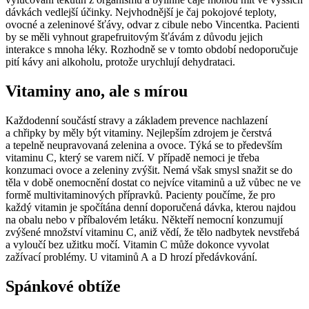
dávkách vedlejší účinky. Nejvhodnější je čaj pokojové teploty,
ovocné a zeleninové šťávy, odvar z cibule nebo Vincentka. Pacienti
by se měli vyhnout grapefruitovým šťávám z důvodu jejich
interakce s mnoha léky. Rozhodně se v tomto období nedoporučuje
pití kávy ani alkoholu, protože urychlují dehydrataci.
Vitaminy ano, ale s mírou
Každodenní součástí stravy a základem prevence nachlazení
a chřipky by měly být vitaminy. Nejlepším zdrojem je čerstvá
a tepelně neupravovaná zelenina a ovoce. Týká se to především
vitaminu C, který se varem ničí. V případě nemoci je třeba
konzumaci ovoce a zeleniny zvýšit. Nemá však smysl snažit se do
těla v době onemocnění dostat co nejvíce vitaminů a už vůbec ne ve
formě multivitaminových přípravků. Pacienty poučíme, že pro
každý vitamin je spočítána denní doporučená dávka, kterou najdou
na obalu nebo v příbalovém letáku. Někteří nemocní konzumují
zvýšené množství vitaminu C, aniž vědí, že tělo nadbytek nevstřebá
a vyloučí bez užitku močí. Vitamin C může dokonce vyvolat
zažívací problémy. U vitaminů A a D hrozí předávkování.
Spánkové obtíže