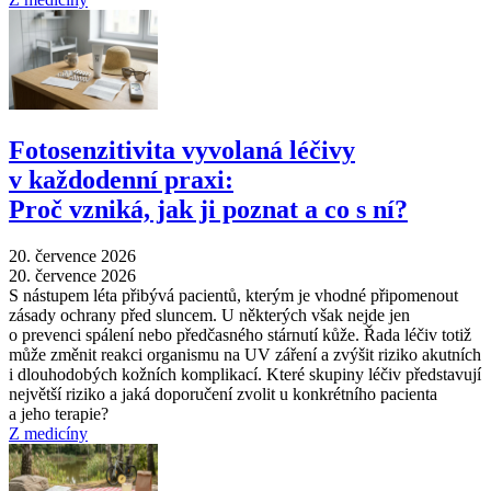
Fotosenzitivita vyvolaná léčivy
v každodenní praxi:
Proč vzniká, jak ji poznat a co s ní?
20. července 2026
20. července 2026
S nástupem léta přibývá pacientů, kterým je vhodné připomenout
zásady ochrany před sluncem. U některých však nejde jen
o prevenci spálení nebo předčasného stárnutí kůže. Řada léčiv totiž
může změnit reakci organismu na UV záření a zvýšit riziko akutních
i dlouhodobých kožních komplikací. Které skupiny léčiv představují
největší riziko a jaká doporučení zvolit u konkrétního pacienta
a jeho terapie?
Z medicíny