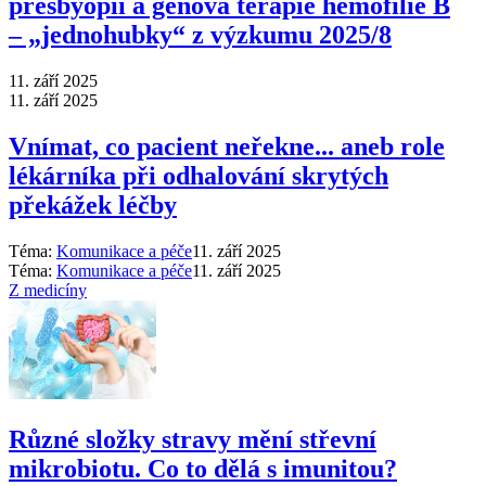
presbyopii a genová terapie hemofilie B
–⁠ „jednohubky“ z výzkumu 2025/8
11. září 2025
11. září 2025
Vnímat, co pacient neřekne... aneb role
lékárníka při odhalování skrytých
překážek léčby
Téma:
Komunikace a péče
11. září 2025
Téma:
Komunikace a péče
11. září 2025
Z medicíny
Různé složky stravy mění střevní
mikrobiotu. Co to dělá s imunitou?