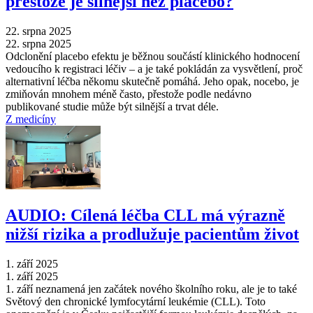
přestože je silnější než placebo?
22. srpna 2025
22. srpna 2025
Odclonění placebo efektu je běžnou součástí klinického hodnocení
vedoucího k registraci léčiv –⁠ a je také pokládán za vysvětlení, proč
alternativní léčba někomu skutečně pomáhá. Jeho opak, nocebo, je
zmiňován mnohem méně často, přestože podle nedávno
publikované studie může být silnější a trvat déle.
Z medicíny
AUDIO: Cílená léčba CLL má výrazně
nižší rizika a prodlužuje pacientům život
1. září 2025
1. září 2025
1. září neznamená jen začátek nového školního roku, ale je to také
Světový den chronické lymfocytární leukémie (CLL). Toto