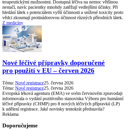
terapeutickými možnostmi. Dostupná léčiva na nemoc většinou
nestačí, navíc pacientky mnohdy zatěžují vedlejšími účinky. Při
hledání látek s potenciálem vyšší účinnosti a snížené toxicity proto
vědci zkoumají protinádorovou účinnost různých přírodních látek.
Z medicíny
Nové léčivé přípravky doporučené
pro použití v EU –⁠ červen 2026
Téma:
Nové registrace
25. června 2026
Téma:
Nové registrace
25. června 2026
Evropská léková agentura (EMA) ve svém červnovém zpravodaji
informovala o vydání pozitivního stanoviska Výboru pro humánní
léčivé přípravky (CHMP) pro 8 nových léčivých přípravků (LP)
k udělení registrace. Jaké novinky tentokrát představila?
Reklama
Doporučujeme