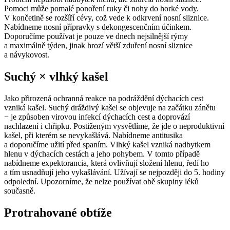
Pomoci může pomalé ponoření ruky či nohy do horké vody.
V končetině se rozšíří cévy, což vede k odkrvení nosní sliznice.
Nabídneme nosní přípravky s dekongescenčním účinkem.
Doporučíme používat je pouze ve dnech nejsilnější rýmy
a maximálně týden, jinak hrozí větší zduření nosní sliznice
a návykovost.
Suchý × vlhký kašel
Jako přirozená ochranná reakce na podráždění dýchacích cest
vzniká kašel. Suchý dráždivý kašel se objevuje na začátku zánětu
−⁠ je způsoben virovou infekcí dýchacích cest a doprovází
nachlazení i chřipku. Postiženým vysvětlíme, že jde o neproduktivní
kašel, při kterém se nevykašlává. Nabídneme antitusika
a doporučíme užití před spaním. Vlhký kašel vzniká nadbytkem
hlenu v dýchacích cestách a jeho pohybem. V tomto případě
nabídneme expektorancia, která ovlivňují složení hlenu, ředí ho
a tím usnadňují jeho vykašlávání. Užívají se nejpozději do 5. hodiny
odpolední. Upozorníme, že nelze používat obě skupiny léků
současně.
Protrahované obtíže