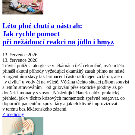
Léto plné chutí a nástrah:
Jak rychle pomoct
při nežádoucí reakci na jídlo i hmyz
13. července 2026
13. července 2026
Trávicí potíže a alergie se v lékárnách řeší celoročně, ovšem léto
přináší akutní příhody vyžadující okamžitý zásah přímo na místě.
S urgentními stavy tak farmaceut často radí nejen za tárou, ale i
„v civilu“ u vody či na výletě. Většina těchto situací přitom souvisí
s letním stravováním –⁠ od grilování přes exotické plodiny až po
doušek limonády s vosou. Následující článek nabízí praktický
přehled, jak v těchto krizových momentech správně reagovat, co
doporučit pacientům zpoza táry a jak efektivně improvizovat
v terénu bez lékárenského zázemí.
Z medicíny