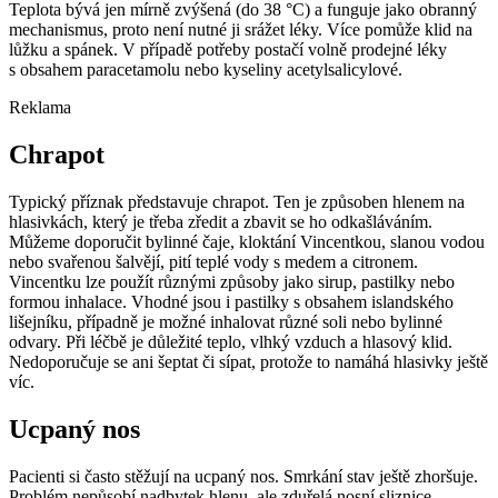
Teplota bývá jen mírně zvýšená (do 38 °C) a funguje jako obranný
mechanismus, proto není nutné ji srážet léky. Více pomůže klid na
lůžku a spánek. V případě potřeby postačí volně prodejné léky
s obsahem paracetamolu nebo kyseliny acetylsalicylové.
Reklama
Chrapot
Typický příznak představuje chrapot. Ten je způsoben hlenem na
hlasivkách, který je třeba zředit a zbavit se ho odkašláváním.
Můžeme doporučit bylinné čaje, kloktání Vincentkou, slanou vodou
nebo svařenou šalvějí, pití teplé vody s medem a citronem.
Vincentku lze použít různými způsoby jako sirup, pastilky nebo
formou inhalace. Vhodné jsou i pastilky s obsahem islandského
lišejníku, případně je možné inhalovat různé soli nebo bylinné
odvary. Při léčbě je důležité teplo, vlhký vzduch a hlasový klid.
Nedoporučuje se ani šeptat či sípat, protože to namáhá hlasivky ještě
víc.
Ucpaný nos
Pacienti si často stěžují na ucpaný nos. Smrkání stav ještě zhoršuje.
Problém nepůsobí nadbytek hlenu, ale zduřelá nosní sliznice.