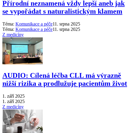
Přírodní neznamená vždy lepší aneb jak
se vypořádat s naturalistickým klamem
Téma:
Komunikace a péče
11. srpna 2025
Téma:
Komunikace a péče
11. srpna 2025
Z medicíny
AUDIO: Cílená léčba CLL má výrazně
nižší rizika a prodlužuje pacientům život
1. září 2025
1. září 2025
Z medicíny