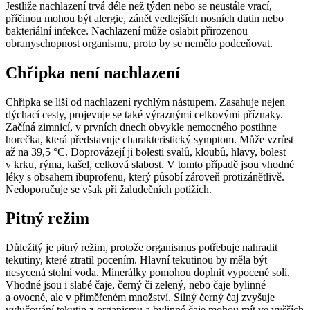
Jestliže nachlazení trvá déle než týden nebo se neustále vrací,
příčinou mohou být alergie, zánět vedlejších nosních dutin nebo
bakteriální infekce. Nachlazení může oslabit přirozenou
obranyschopnost organismu, proto by se nemělo podceňovat.
Chřipka není nachlazení
Chřipka se liší od nachlazení rychlým nástupem. Zasahuje nejen
dýchací cesty, projevuje se také výraznými celkovými příznaky.
Začíná zimnicí, v prvních dnech obvykle nemocného postihne
horečka, která představuje charakteristický symptom. Může vzrůst
až na 39,5 °C. Doprovázejí ji bolesti svalů, kloubů, hlavy, bolest
v krku, rýma, kašel, celková slabost. V tomto případě jsou vhodné
léky s obsahem ibuprofenu, který působí zároveň protizánětlivě.
Nedoporučuje se však při žaludečních potížích.
Pitný režim
Důležitý je pitný režim, protože organismus potřebuje nahradit
tekutiny, které ztratil pocením. Hlavní tekutinou by měla být
nesycená stolní voda. Minerálky pomohou doplnit vypocené soli.
Vhodné jsou i slabé čaje, černý či zelený, nebo čaje bylinné
a ovocné, ale v přiměřeném množství. Silný černý čaj zvyšuje
vylučování tekutin z organismu a bylinné čaje mohou mít ve vyšších