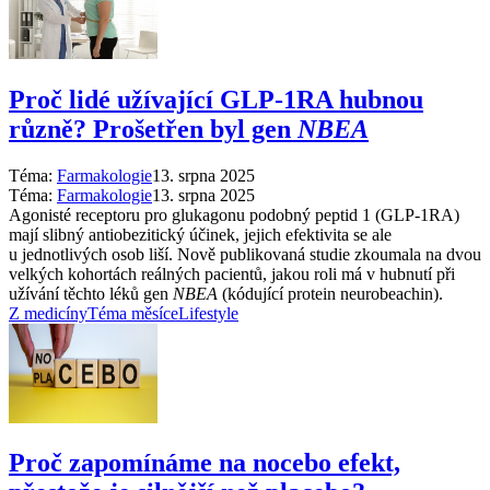
Proč lidé užívající GLP-1RA hubnou
různě? Prošetřen byl gen
NBEA
Téma:
Farmakologie
13. srpna 2025
Téma:
Farmakologie
13. srpna 2025
Agonisté receptoru pro glukagonu podobný peptid 1 (GLP-1RA)
mají slibný antiobezitický účinek, jejich efektivita se ale
u jednotlivých osob liší. Nově publikovaná studie zkoumala na dvou
velkých kohortách reálných pacientů, jakou roli má v hubnutí při
užívání těchto léků gen
NBEA
(kódující protein neurobeachin).
Z medicíny
Téma měsíce
Lifestyle
Proč zapomínáme na nocebo efekt,