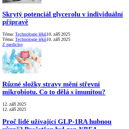
Skrytý potenciál glycerolu v individuální
přípravě
Téma:
Technologie léků
10. září 2025
Téma:
Technologie léků
10. září 2025
Z medicíny
Různé složky stravy mění střevní
mikrobiotu. Co to dělá s imunitou?
12. září 2025
12. září 2025
Proč lidé užívající GLP-1RA hubnou