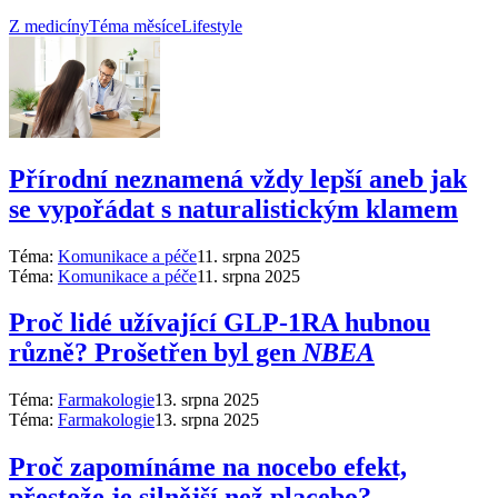
Z medicíny
Téma měsíce
Lifestyle
Přírodní neznamená vždy lepší aneb jak
se vypořádat s naturalistickým klamem
Téma:
Komunikace a péče
11. srpna 2025
Téma:
Komunikace a péče
11. srpna 2025
Proč lidé užívající GLP-1RA hubnou
různě? Prošetřen byl gen
NBEA
Téma:
Farmakologie
13. srpna 2025
Téma:
Farmakologie
13. srpna 2025
Proč zapomínáme na nocebo efekt,
přestože je silnější než placebo?