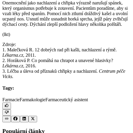
Onemocnění jako nachlazení a chřipka výrazně narušují spánek,
který organismus potřebuje k zotavení. Pacientům poradíme, aby si
vzali léky před spaním. Pomocí nich ztlumí dráždivý kašel a uvolní
ucpaný nos. Usnutí může usnadnit horká sprcha, jejíž páry zvlhčují
dýchací cesty. Dýchání zlepší podložení hlavy několika polštáři.
(lkt)
Zdroje:
1. Malečková R. 12 dobrých rad při kašli, nachlazení a rýmě.
Lékarna.cz
, 2011.
2. Horáková P. Co pomáhá na chrapot a unavené hlasivky?
Lékárna.cz
, 2016.
3. Léčba a úleva od příznaků chřipky a nachlazení.
Centrum péče
Vicks.
Tagy:
Farmacie
Farmakologie
Farmaceutický asistent
Populární články