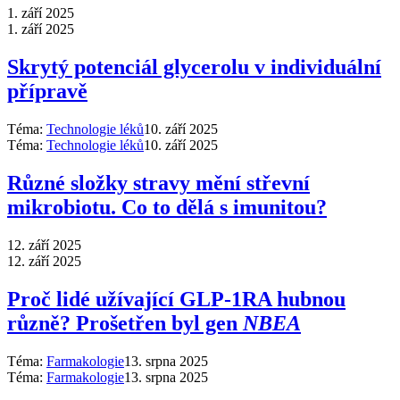
1. září 2025
1. září 2025
Skrytý potenciál glycerolu v individuální
přípravě
Téma:
Technologie léků
10. září 2025
Téma:
Technologie léků
10. září 2025
Různé složky stravy mění střevní
mikrobiotu. Co to dělá s imunitou?
12. září 2025
12. září 2025
Proč lidé užívající GLP-1RA hubnou
různě? Prošetřen byl gen
NBEA
Téma:
Farmakologie
13. srpna 2025
Téma:
Farmakologie
13. srpna 2025