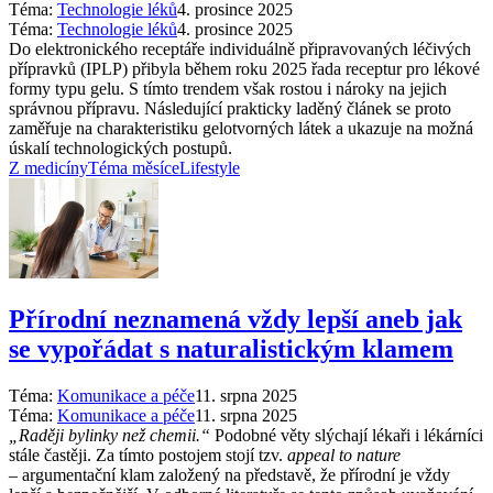
Téma:
Technologie léků
4. prosince 2025
Téma:
Technologie léků
4. prosince 2025
Do elektronického receptáře individuálně připravovaných léčivých
přípravků (IPLP) přibyla během roku 2025 řada receptur pro lékové
formy typu gelu. S tímto trendem však rostou i nároky na jejich
správnou přípravu. Následující prakticky laděný článek se proto
zaměřuje na charakteristiku gelotvorných látek a ukazuje na možná
úskalí technologických postupů.
Z medicíny
Téma měsíce
Lifestyle
Přírodní neznamená vždy lepší aneb jak
se vypořádat s naturalistickým klamem
Téma:
Komunikace a péče
11. srpna 2025
Téma:
Komunikace a péče
11. srpna 2025
„Raději bylinky než chemii.“
Podobné věty slýchají lékaři i lékárníci
stále častěji. Za tímto postojem stojí tzv.
appeal to nature
–⁠ argumentační klam založený na představě, že přírodní je vždy