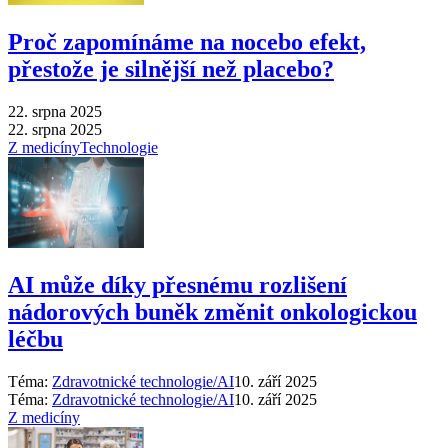
Proč zapomínáme na nocebo efekt,
přestože je silnější než placebo?
22. srpna 2025
22. srpna 2025
Z medicíny
Technologie
AI může díky přesnému rozlišení
nádorových buněk změnit onkologickou
léčbu
Téma:
Zdravotnické technologie/AI
10. září 2025
Téma:
Zdravotnické technologie/AI
10. září 2025
Z medicíny