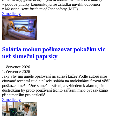
v podobě pilulky komunikující ze žaludku navrhli odborníci
z
Massachusetts Institute of Technology
(MIT).
Z medicíny
Solária mohou poškozovat pokožku víc
než sluneční paprsky
1. července 2026
1. července 2026
Jaký vliv má umělé opalování na zdraví kůže? Podle autorů níže
citované recentní studie působí solária na molekulární úrovni větší
poškození než běžné sluneční záření, a vzhledem k alarmujícím
důsledkům by proto používání těchto zařízení mělo být zakázáno
přinejmenším pro nezletilé.
Z medicíny