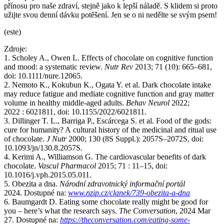
přínosu pro naše zdraví, stejně jako k lepší náladě. S klidem si proto
užijte svou denní dávku potěšení. Jen se o ni nedělte se svým psem!
(este)
Zdroje:
1. Scholey A., Owen L. Effects of chocolate on cognitive function
and mood: a systematic review.
Nutr Rev
2013; 71 (10): 665–681,
doi: 10.1111/nure.12065.
2. Nemoto K., Kokubun K., Ogata Y. et al. Dark chocolate intake
may reduce fatigue and mediate cognitive function and gray matter
volume in healthy middle-aged adults.
Behav Neurol
2022;
2022 : 6021811, doi: 10.1155/2022/6021811.
3. Dillinger T. L., Barriga P., Escárcega S. et al. Food of the gods:
cure for humanity? A cultural history of the medicinal and ritual use
of chocolate.
J Nutr
2000; 130 (8S Suppl.): 2057S–2072S, doi:
10.1093/jn/130.8.2057S.
4. Kerimi A., Williamson G. The cardiovascular benefits of dark
chocolate.
Vascul Pharmacol
2015; 71 : 11–15, doi:
10.1016/j.vph.2015.05.011.
5. Obezita a dna.
Národní zdravotnický informační portál
2024. Dostupné na:
www.nzip.cz/clanek/739-obezita-a-dna
6. Baumgardt D. Eating some chocolate really might be good for
you –⁠ here’s what the research says.
The Conversation
, 2024 Mar
27. Dostupné na:
https://theconversation.com/eating-some-