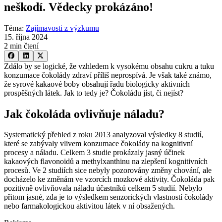
neškodí. Vědecky prokázáno!
Téma
:
Zajímavosti z výzkumu
15. října 2024
2 min čtení
Zdálo by se logické, že vzhledem k vysokému obsahu cukru a tuku
konzumace čokolády zdraví příliš neprospívá. Je však také známo,
že syrové kakaové boby obsahují řadu biologicky aktivních
prospěšných látek. Jak to tedy je? Čokoládu jíst, či nejíst?
Jak čokoláda ovlivňuje náladu?
Systematický přehled z roku 2013 analyzoval výsledky 8 studií,
které se zabývaly vlivem konzumace čokolády na kognitivní
procesy a náladu. Celkem 3 studie prokázaly jasný účinek
kakaových flavonoidů a methylxanthinu na zlepšení kognitivních
procesů. Ve 2 studiích sice nebyly pozorovány změny chování, ale
docházelo ke změnám ve vzorcích mozkové aktivity. Čokoláda pak
pozitivně ovlivňovala náladu účastníků celkem 5 studií. Nebylo
přitom jasné, zda je to výsledkem senzorických vlastností čokolády
nebo farmakologickou aktivitou látek v ní obsažených.