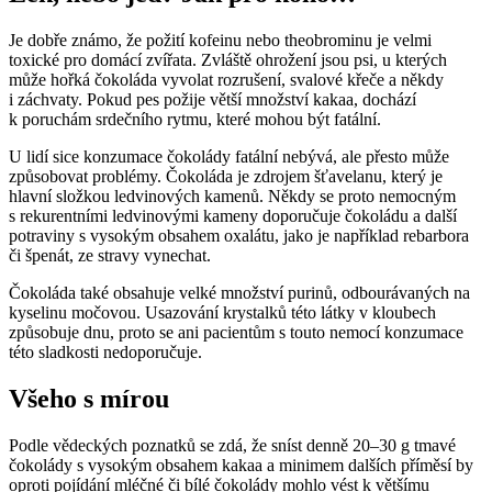
Je dobře známo, že požití kofeinu nebo theobrominu je velmi
toxické pro domácí zvířata. Zvláště ohrožení jsou psi, u kterých
může hořká čokoláda vyvolat rozrušení, svalové křeče a někdy
i záchvaty. Pokud pes požije větší množství kakaa, dochází
k poruchám srdečního rytmu, které mohou být fatální.
U lidí sice konzumace čokolády fatální nebývá, ale přesto může
způsobovat problémy. Čokoláda je zdrojem šťavelanu, který je
hlavní složkou ledvinových kamenů. Někdy se proto nemocným
s rekurentními ledvinovými kameny doporučuje čokoládu a další
potraviny s vysokým obsahem oxalátu, jako je například rebarbora
či špenát, ze stravy vynechat.
Čokoláda také obsahuje velké množství purinů, odbourávaných na
kyselinu močovou. Usazování krystalků této látky v kloubech
způsobuje dnu, proto se ani pacientům s touto nemocí konzumace
této sladkosti nedoporučuje.
Všeho s mírou
Podle vědeckých poznatků se zdá, že sníst denně 20–30 g tmavé
čokolády s vysokým obsahem kakaa a minimem dalších příměsí by
oproti pojídání mléčné či bílé čokolády mohlo vést k většímu