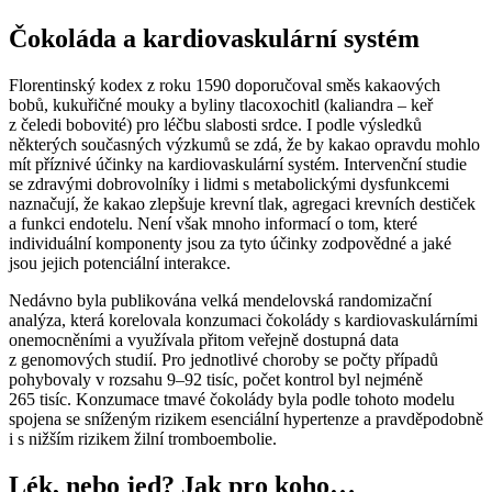
Čokoláda a kardiovaskulární systém
Florentinský kodex z roku 1590 doporučoval směs kakaových
bobů, kukuřičné mouky a byliny tlacoxochitl (kaliandra –⁠ keř
z čeledi bobovité) pro léčbu slabosti srdce. I podle výsledků
některých současných výzkumů se zdá, že by kakao opravdu mohlo
mít příznivé účinky na kardiovaskulární systém. Intervenční studie
se zdravými dobrovolníky i lidmi s metabolickými dysfunkcemi
naznačují, že kakao zlepšuje krevní tlak, agregaci krevních destiček
a funkci endotelu. Není však mnoho informací o tom, které
individuální komponenty jsou za tyto účinky zodpovědné a jaké
jsou jejich potenciální interakce.
Nedávno byla publikována velká mendelovská randomizační
analýza, která korelovala konzumaci čokolády s kardiovaskulárními
onemocněními a využívala přitom veřejně dostupná data
z genomových studií. Pro jednotlivé choroby se počty případů
pohybovaly v rozsahu 9–92 tisíc, počet kontrol byl nejméně
265 tisíc. Konzumace tmavé čokolády byla podle tohoto modelu
spojena se sníženým rizikem esenciální hypertenze a pravděpodobně
i s nižším rizikem žilní tromboembolie.
Lék, nebo jed? Jak pro koho…