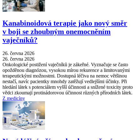
Kanabinoidová terapie jako nový směr
v boji se zhoubným onemocněním
vaječníků?
26. června 2026
26. června 2026
Onkologické postižení vaječníků je zákeřné. Vyznačuje se často
opožděnou diagnózou, vysokou mírou rekurence a limitovanými
terapeutickými možnostmi. Dostupná léčiva na nemoc většinou
nestačí, navíc pacientky mnohdy zatěžují vedlejšími účinky. Při
hledání látek s potenciálem vyšší účinnosti a snížené toxicity proto
vědci zkoumají protinádorovou účinnost různých přírodních látek.
Z medicíny