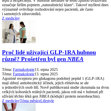
lepší a bezpečnější. V odborné literatuře se tento způsob uvažování
označuje širším pojmem „naturalistický klam“. Takové myšlení dnes
významně ovlivňuje rozhodování nejen pacientů, ale často
i samotných zdravotníků.
Z medicíny
Proč lidé užívající GLP-1RA hubnou
různě? Prošetřen byl gen
NBEA
Téma:
Farmakologie
13. srpna 2025
Téma:
Farmakologie
13. srpna 2025
Agonisté receptoru pro glukagonu podobný peptid 1 (GLP-1RA)
mají slibný antiobezitický účinek, jejich efektivita se ale
u jednotlivých osob liší. Nově publikovaná studie zkoumala na dvou
velkých kohortách reálných pacientů, jakou roli má v hubnutí při
užívání těchto léků gen
NBEA
(kódující protein neurobeachin).
Z medicíny
Téma měsíce
Lifestyle