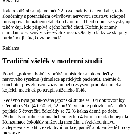
Reklama
Kakao totiž obsahuje nejméně 2 psychoaktivní chemikálie, tedy
sloučeniny s potenciálem ovlivňovat nervovou soustavu schopné
prostupovat hematoencefalickou bariérou. Theobromin se vyskytuje
také v čaji, kde přispívá k jeho hořké chuti. Kofein je známý
stimulant obsažený v kávových zrnech. Obě tyto látky ze skupiny
purinů mají návykový potenciál.
Reklama
Tradiční všelék v moderní studii
Použití „pokrmu bohů“ v průběhu historie sahalo od léčby
nervového systému (stimulace apatických pacientů), anémie či
souchotin přes zlepšení zažívání nebo zvýšení produkce mléka
kojících matek až po terapii sníženého libida.
Nedávno byla publikována japonská studie se 104 dobrovolníky
středního věku (40–60 let, 52 mužů), ve které polovina účastníků
pojídala 5 čtverečků čokolády se 72 % kakaa denně po dobu
28 dnů. Kontrolní skupina během těchto 4 týdnů čokoládu nejedla.
Konzumace čokolády snižovala mentální a fyzickou únavu
a zlepšovala vitalitu, exekutivní funkce, paměť a objem šedé hmoty
mozkové.