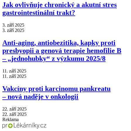
Jak ovlivňuje chronický a akutní stres
gastrointestinální trakt?
3. září 2025
3. září 2025
Anti‑aging, antiobezitika, kapky proti
presbyopii a genová terapie hemofilie B
–⁠ „jednohubky“ z výzkumu 2025/8
11. září 2025
11. září 2025
Vakcíny proti karcinomu pankreatu
–⁠ nová naděje v onkologii
22. září 2025
22. září 2025
Reklama