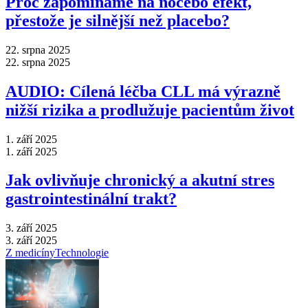
Proč zapomínáme na nocebo efekt,
přestože je silnější než placebo?
22. srpna 2025
22. srpna 2025
AUDIO: Cílená léčba CLL má výrazně
nižší rizika a prodlužuje pacientům život
1. září 2025
1. září 2025
Jak ovlivňuje chronický a akutní stres
gastrointestinální trakt?
3. září 2025
3. září 2025
Z medicíny
Technologie