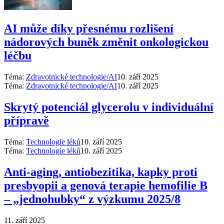
AI může díky přesnému rozlišení
nádorových buněk změnit onkologickou
léčbu
Téma:
Zdravotnické technologie/AI
10. září 2025
Téma:
Zdravotnické technologie/AI
10. září 2025
Skrytý potenciál glycerolu v individuální
přípravě
Téma:
Technologie léků
10. září 2025
Téma:
Technologie léků
10. září 2025
Anti‑aging, antiobezitika, kapky proti
presbyopii a genová terapie hemofilie B
–⁠ „jednohubky“ z výzkumu 2025/8
11. září 2025