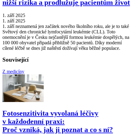
nižší rizika a prodlužuje pacientům život
1. září 2025
1. září 2025
1. září neznamená jen začátek nového školního roku, ale je to také
Světový den chronické lymfocytární leukémie (CLL). Toto
onemocnění je v Česku nejčastější formou leukémie dospělých, na
100 000 obyvatel připadá přibližně 50 pacientů. Díky moderní
cílené léčbě se dnes již naštěstí dožívají věku běžné populace.
Související
Z medicíny
Fotosenzitivita vyvolaná léčivy
v každodenní praxi:
Proč vzniká, jak ji poznat a co s ní?