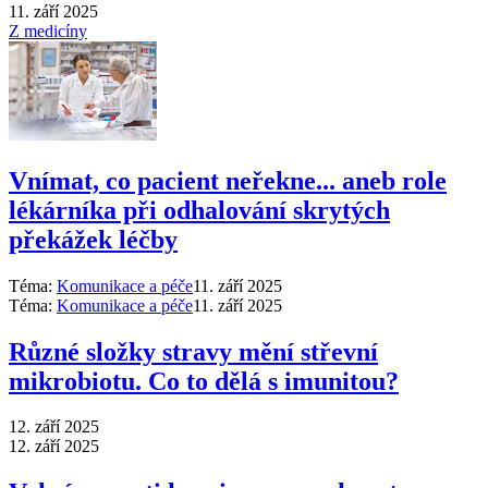
11. září 2025
Z medicíny
Vnímat, co pacient neřekne... aneb role
lékárníka při odhalování skrytých
překážek léčby
Téma:
Komunikace a péče
11. září 2025
Téma:
Komunikace a péče
11. září 2025
Různé složky stravy mění střevní
mikrobiotu. Co to dělá s imunitou?
12. září 2025
12. září 2025