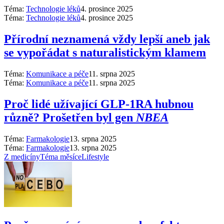
Téma:
Technologie léků
4. prosince 2025
Téma:
Technologie léků
4. prosince 2025
Přírodní neznamená vždy lepší aneb jak
se vypořádat s naturalistickým klamem
Téma:
Komunikace a péče
11. srpna 2025
Téma:
Komunikace a péče
11. srpna 2025
Proč lidé užívající GLP-1RA hubnou
různě? Prošetřen byl gen
NBEA
Téma:
Farmakologie
13. srpna 2025
Téma:
Farmakologie
13. srpna 2025
Z medicíny
Téma měsíce
Lifestyle