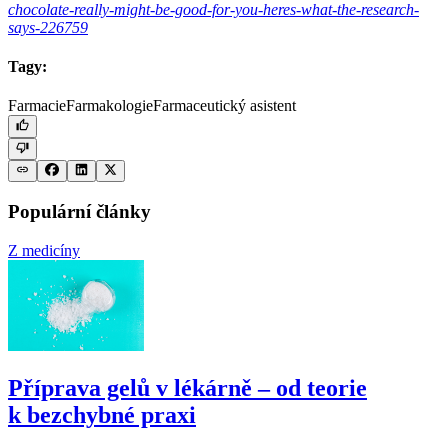
chocolate-really-might-be-good-for-you-heres-what-the-research-
says-226759
Tagy:
Farmacie
Farmakologie
Farmaceutický asistent
Populární články
Z medicíny
Příprava gelů v lékárně –⁠ od teorie
k bezchybné praxi