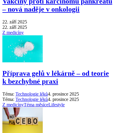
Vakcíny proti karcinomu pankreatu
–⁠ nová naděje v onkologii
22. září 2025
22. září 2025
Z medicíny
Příprava gelů v lékárně –⁠ od teorie
k bezchybné praxi
Téma:
Technologie léků
4. prosince 2025
Téma:
Technologie léků
4. prosince 2025
Z medicíny
Téma měsíce
Lifestyle