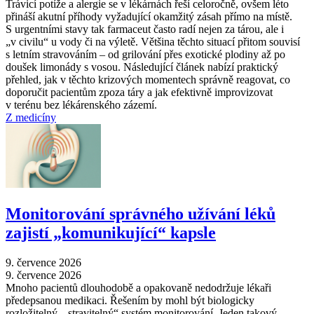
Trávicí potíže a alergie se v lékárnách řeší celoročně, ovšem léto
přináší akutní příhody vyžadující okamžitý zásah přímo na místě.
S urgentními stavy tak farmaceut často radí nejen za tárou, ale i
„v civilu“ u vody či na výletě. Většina těchto situací přitom souvisí
s letním stravováním –⁠ od grilování přes exotické plodiny až po
doušek limonády s vosou. Následující článek nabízí praktický
přehled, jak v těchto krizových momentech správně reagovat, co
doporučit pacientům zpoza táry a jak efektivně improvizovat
v terénu bez lékárenského zázemí.
Z medicíny
Monitorování správného užívání léků
zajistí „komunikující“ kapsle
9. července 2026
9. července 2026
Mnoho pacientů dlouhodobě a opakovaně nedodržuje lékaři
předepsanou medikaci. Řešením by mohl být biologicky
rozložitelný, „stravitelný“ systém monitorování. Jeden takový