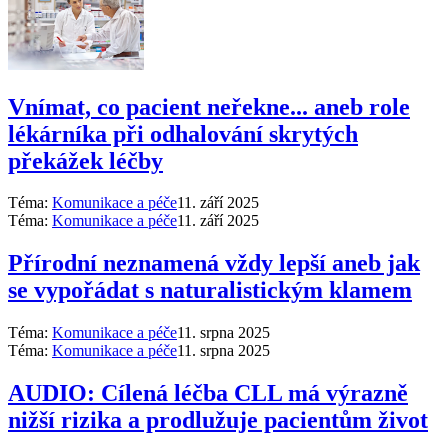
Vnímat, co pacient neřekne... aneb role
lékárníka při odhalování skrytých
překážek léčby
Téma:
Komunikace a péče
11. září 2025
Téma:
Komunikace a péče
11. září 2025
Přírodní neznamená vždy lepší aneb jak
se vypořádat s naturalistickým klamem
Téma:
Komunikace a péče
11. srpna 2025
Téma:
Komunikace a péče
11. srpna 2025
AUDIO: Cílená léčba CLL má výrazně
nižší rizika a prodlužuje pacientům život