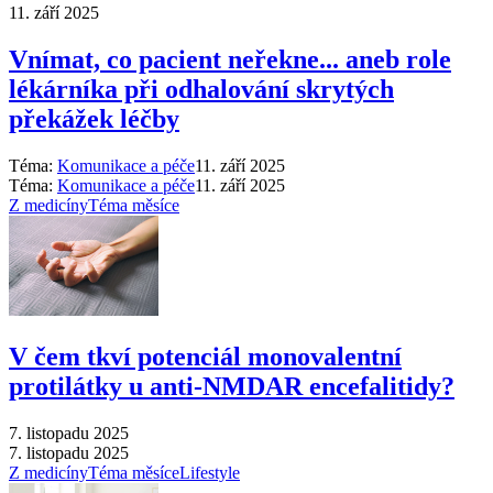
11. září 2025
Vnímat, co pacient neřekne... aneb role
lékárníka při odhalování skrytých
překážek léčby
Téma:
Komunikace a péče
11. září 2025
Téma:
Komunikace a péče
11. září 2025
Z medicíny
Téma měsíce
V čem tkví potenciál monovalentní
protilátky u anti-NMDAR encefalitidy?
7. listopadu 2025
7. listopadu 2025
Z medicíny
Téma měsíce
Lifestyle