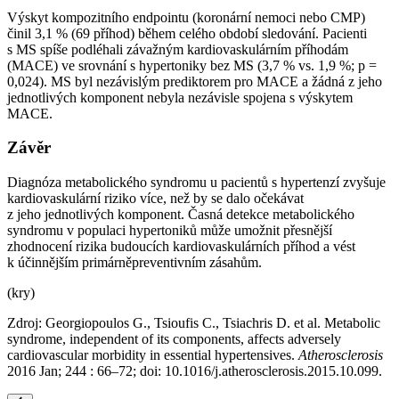
Výskyt kompozitního endpointu (koronární nemoci nebo CMP)
činil 3,1 % (69 příhod) během celého období sledování. Pacienti
s MS spíše podléhali závažným kardiovaskulárním příhodám
(MACE) ve srovnání s hypertoniky bez MS (3,7 % vs. 1,9 %; p =
0,024). MS byl nezávislým prediktorem pro MACE a žádná z jeho
jednotlivých komponent nebyla nezávisle spojena s výskytem
MACE.
Závěr
Diagnóza metabolického syndromu u pacientů s hypertenzí zvyšuje
kardiovaskulární riziko více, než by se dalo očekávat
z jeho jednotlivých komponent. Časná detekce metabolického
syndromu v populaci hypertoniků může umožnit přesnější
zhodnocení rizika budoucích kardiovaskulárních příhod a vést
k účinnějším primárněpreventivním zásahům.
(kry)
Zdroj: Georgiopoulos G., Tsioufis C., Tsiachris D. et al. Metabolic
syndrome, independent of its components, affects adversely
cardiovascular morbidity in essential hypertensives.
Atherosclerosis
2016 Jan; 244 : 66–72; doi: 10.1016/j.atherosclerosis.2015.10.099.