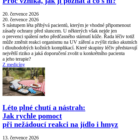
Proč vzniká, jak ji poznat a co s ní?
20. července 2026
20. července 2026
S nástupem léta přibývá pacientů, kterým je vhodné připomenout
zásady ochrany před sluncem. U některých však nejde jen
o prevenci spálení nebo předčasného stárnutí kůže. Řada léčiv totiž
může změnit reakci organismu na UV záření a zvýšit riziko akutních
i dlouhodobých kožních komplikací. Které skupiny léčiv představují
největší riziko a jaká doporučení zvolit u konkrétního pacienta
a jeho terapie?
Z medicíny
Léto plné chutí a nástrah:
Jak rychle pomoct
při nežádoucí reakci na jídlo i hmyz
13. července 2026