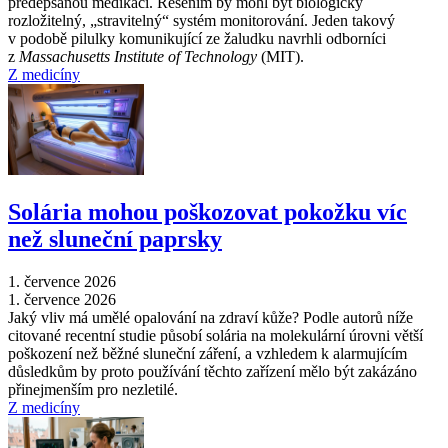
předepsanou medikaci. Řešením by mohl být biologicky
rozložitelný, „stravitelný“ systém monitorování. Jeden takový
v podobě pilulky komunikující ze žaludku navrhli odborníci
z
Massachusetts Institute of Technology
(MIT).
Z medicíny
Solária mohou poškozovat pokožku víc
než sluneční paprsky
1. července 2026
1. července 2026
Jaký vliv má umělé opalování na zdraví kůže? Podle autorů níže
citované recentní studie působí solária na molekulární úrovni větší
poškození než běžné sluneční záření, a vzhledem k alarmujícím
důsledkům by proto používání těchto zařízení mělo být zakázáno
přinejmenším pro nezletilé.
Z medicíny