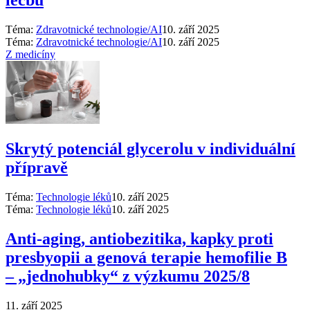
Téma:
Zdravotnické technologie/AI
10. září 2025
Téma:
Zdravotnické technologie/AI
10. září 2025
Z medicíny
Skrytý potenciál glycerolu v individuální
přípravě
Téma:
Technologie léků
10. září 2025
Téma:
Technologie léků
10. září 2025
Anti‑aging, antiobezitika, kapky proti
presbyopii a genová terapie hemofilie B
–⁠ „jednohubky“ z výzkumu 2025/8
11. září 2025