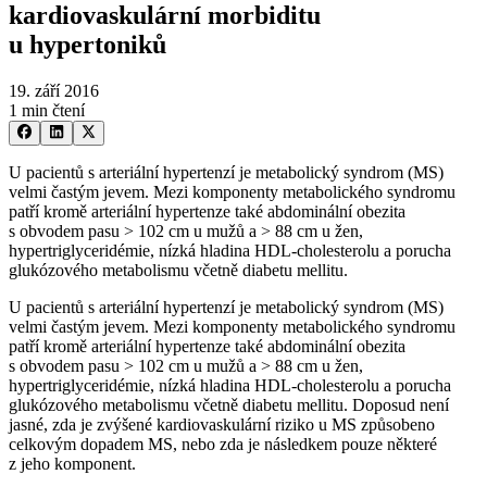
kardiovaskulární morbiditu
u hypertoniků
19. září 2016
1 min čtení
U pacientů s arteriální hypertenzí je metabolický syndrom (MS)
velmi častým jevem. Mezi komponenty metabolického syndromu
patří kromě arteriální hypertenze také abdominální obezita
s obvodem pasu > 102 cm u mužů a > 88 cm u žen,
hypertriglyceridémie, nízká hladina HDL-cholesterolu a porucha
glukózového metabolismu včetně diabetu mellitu.
U pacientů s arteriální hypertenzí je metabolický syndrom (MS)
velmi častým jevem. Mezi komponenty metabolického syndromu
patří kromě arteriální hypertenze také abdominální obezita
s obvodem pasu > 102 cm u mužů a > 88 cm u žen,
hypertriglyceridémie, nízká hladina HDL-cholesterolu a porucha
glukózového metabolismu včetně diabetu mellitu. Doposud není
jasné, zda je zvýšené kardiovaskulární riziko u MS způsobeno
celkovým dopadem MS, nebo zda je následkem pouze některé
z jeho komponent.