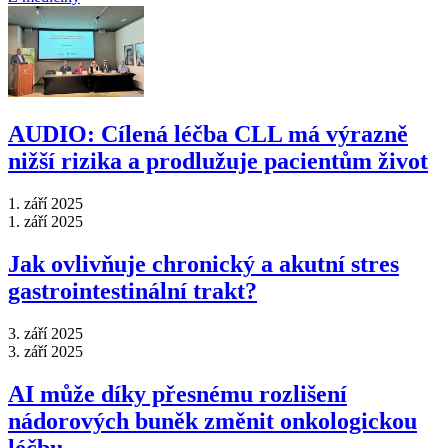
AUDIO: Cílená léčba CLL má výrazně
nižší rizika a prodlužuje pacientům život
1. září 2025
1. září 2025
Jak ovlivňuje chronický a akutní stres
gastrointestinální trakt?
3. září 2025
3. září 2025
AI může díky přesnému rozlišení
nádorových buněk změnit onkologickou
léčbu