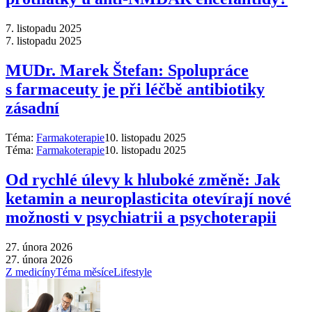
7. listopadu 2025
7. listopadu 2025
MUDr. Marek Štefan: Spolupráce
s farmaceuty je při léčbě antibiotiky
zásadní
Téma:
Farmakoterapie
10. listopadu 2025
Téma:
Farmakoterapie
10. listopadu 2025
Od rychlé úlevy k hluboké změně: Jak
ketamin a neuroplasticita otevírají nové
možnosti v psychiatrii a psychoterapii
27. února 2026
27. února 2026
Z medicíny
Téma měsíce
Lifestyle