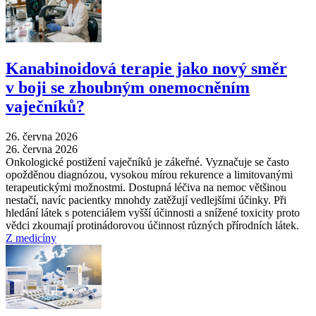
Kanabinoidová terapie jako nový směr
v boji se zhoubným onemocněním
vaječníků?
26. června 2026
26. června 2026
Onkologické postižení vaječníků je zákeřné. Vyznačuje se často
opožděnou diagnózou, vysokou mírou rekurence a limitovanými
terapeutickými možnostmi. Dostupná léčiva na nemoc většinou
nestačí, navíc pacientky mnohdy zatěžují vedlejšími účinky. Při
hledání látek s potenciálem vyšší účinnosti a snížené toxicity proto
vědci zkoumají protinádorovou účinnost různých přírodních látek.
Z medicíny