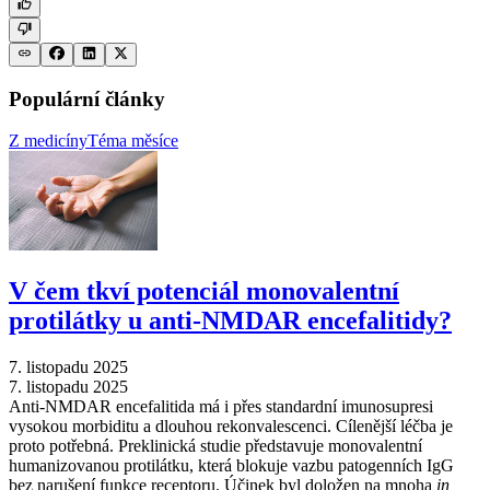
Populární články
Z medicíny
Téma měsíce
V čem tkví potenciál monovalentní
protilátky u anti-NMDAR encefalitidy?
7. listopadu 2025
7. listopadu 2025
Anti-NMDAR encefalitida má i přes standardní imunosupresi
vysokou morbiditu a dlouhou rekonvalescenci. Cílenější léčba je
proto potřebná. Preklinická studie představuje monovalentní
humanizovanou protilátku, která blokuje vazbu patogenních IgG
bez narušení funkce receptoru. Účinek byl doložen na mnoha
in