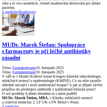
vitro
a
in vivo
modelech, včetně modelování dávkování pro lidské
pacienty.
Z medicíny
Rozhovory
MUDr. Marek Štefan: Spolupráce
s farmaceuty je při léčbě antibiotiky
zásadní
Téma:
Farmakoterapie
10. listopadu 2025
Téma:
Farmakoterapie
10. listopadu 2025
V září se v Hradci Králové konal Kongres klinické mikrobiologie,
infekčních nemocí a epidemiologie (KMINE). Co na něm zaznělo
ohledně stávající i nové antibiotické terapie? A jak se přijaté závěry
propíšou do preskripce antibiotik v každodenní klinické praxi?
O své postřehy k těmto tématům se s námi podělil
MUDr. Marek Štefan, MBA
, z Kliniky infekčních nemocí
a cestovní medicíny 2. LF UK a FN Motol v Praze.
Z medicíny