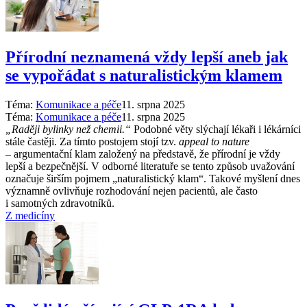
Přírodní neznamená vždy lepší aneb jak
se vypořádat s naturalistickým klamem
Téma:
Komunikace a péče
11. srpna 2025
Téma:
Komunikace a péče
11. srpna 2025
„Raději bylinky než chemii.“
Podobné věty slýchají lékaři i lékárníci
stále častěji. Za tímto postojem stojí tzv.
appeal to nature
–⁠ argumentační klam založený na představě, že přírodní je vždy
lepší a bezpečnější. V odborné literatuře se tento způsob uvažování
označuje širším pojmem „naturalistický klam“. Takové myšlení dnes
významně ovlivňuje rozhodování nejen pacientů, ale často
i samotných zdravotníků.
Z medicíny