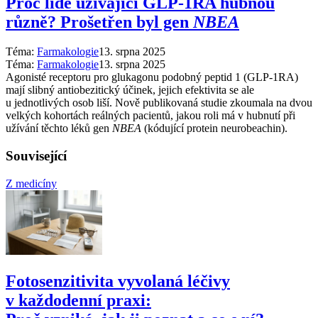
Proč lidé užívající GLP-1RA hubnou
různě? Prošetřen byl gen
NBEA
Téma:
Farmakologie
13. srpna 2025
Téma:
Farmakologie
13. srpna 2025
Agonisté receptoru pro glukagonu podobný peptid 1 (GLP-1RA)
mají slibný antiobezitický účinek, jejich efektivita se ale
u jednotlivých osob liší. Nově publikovaná studie zkoumala na dvou
velkých kohortách reálných pacientů, jakou roli má v hubnutí při
užívání těchto léků gen
NBEA
(kódující protein neurobeachin).
Související
Z medicíny
Fotosenzitivita vyvolaná léčivy
v každodenní praxi: