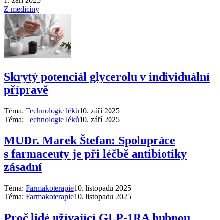
1. září 2025
Z medicíny
Skrytý potenciál glycerolu v individuální
přípravě
Téma:
Technologie léků
10. září 2025
Téma:
Technologie léků
10. září 2025
MUDr. Marek Štefan: Spolupráce
s farmaceuty je při léčbě antibiotiky
zásadní
Téma:
Farmakoterapie
10. listopadu 2025
Téma:
Farmakoterapie
10. listopadu 2025
Proč lidé užívající GLP-1RA hubnou