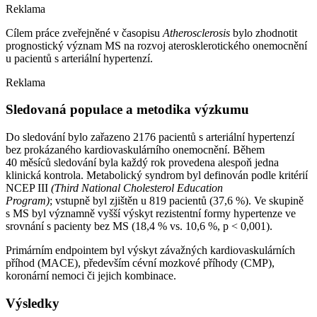
Reklama
Cílem práce zveřejněné v časopisu
Atherosclerosis
bylo zhodnotit
prognostický význam MS na rozvoj aterosklerotického onemocnění
u pacientů s arteriální hypertenzí.
Reklama
Sledovaná populace a metodika výzkumu
Do sledování bylo zařazeno 2176 pacientů s arteriální hypertenzí
bez prokázaného kardiovaskulárního onemocnění. Během
40 měsíců sledování byla každý rok provedena alespoň jedna
klinická kontrola. Metabolický syndrom byl definován podle kritérií
NCEP III
(Third National Cholesterol Education
Program)
; vstupně byl zjištěn u 819 pacientů (37,6 %). Ve skupině
s MS byl významně vyšší výskyt rezistentní formy hypertenze ve
srovnání s pacienty bez MS (18,4 % vs. 10,6 %, p < 0,001).
Primárním endpointem byl výskyt závažných kardiovaskulárních
příhod (MACE), především cévní mozkové příhody (CMP),
koronární nemoci či jejich kombinace.
Výsledky