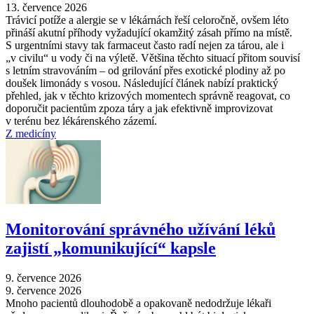
13. července 2026
Trávicí potíže a alergie se v lékárnách řeší celoročně, ovšem léto
přináší akutní příhody vyžadující okamžitý zásah přímo na místě.
S urgentními stavy tak farmaceut často radí nejen za tárou, ale i
„v civilu“ u vody či na výletě. Většina těchto situací přitom souvisí
s letním stravováním –⁠ od grilování přes exotické plodiny až po
doušek limonády s vosou. Následující článek nabízí praktický
přehled, jak v těchto krizových momentech správně reagovat, co
doporučit pacientům zpoza táry a jak efektivně improvizovat
v terénu bez lékárenského zázemí.
Z medicíny
Monitorování správného užívání léků
zajistí „komunikující“ kapsle
9. července 2026
9. července 2026
Mnoho pacientů dlouhodobě a opakovaně nedodržuje lékaři