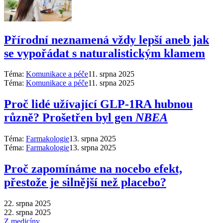
Přírodní neznamená vždy lepší aneb jak
se vypořádat s naturalistickým klamem
Téma:
Komunikace a péče
11. srpna 2025
Téma:
Komunikace a péče
11. srpna 2025
Proč lidé užívající GLP-1RA hubnou
různě? Prošetřen byl gen
NBEA
Téma:
Farmakologie
13. srpna 2025
Téma:
Farmakologie
13. srpna 2025
Proč zapomínáme na nocebo efekt,
přestože je silnější než placebo?
22. srpna 2025
22. srpna 2025
Z medicíny