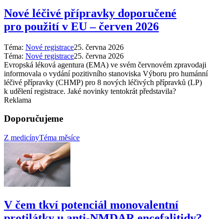
Nové léčivé přípravky doporučené
pro použití v EU –⁠ červen 2026
Téma:
Nové registrace
25. června 2026
Téma:
Nové registrace
25. června 2026
Evropská léková agentura (EMA) ve svém červnovém zpravodaji
informovala o vydání pozitivního stanoviska Výboru pro humánní
léčivé přípravky (CHMP) pro 8 nových léčivých přípravků (LP)
k udělení registrace. Jaké novinky tentokrát představila?
Reklama
Doporučujeme
Z medicíny
Téma měsíce
V čem tkví potenciál monovalentní
protilátky u anti-NMDAR encefalitidy?