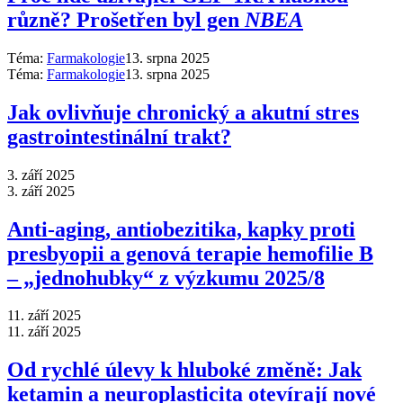
různě? Prošetřen byl gen
NBEA
Téma:
Farmakologie
13. srpna 2025
Téma:
Farmakologie
13. srpna 2025
Jak ovlivňuje chronický a akutní stres
gastrointestinální trakt?
3. září 2025
3. září 2025
Anti‑aging, antiobezitika, kapky proti
presbyopii a genová terapie hemofilie B
–⁠ „jednohubky“ z výzkumu 2025/8
11. září 2025
11. září 2025
Od rychlé úlevy k hluboké změně: Jak
ketamin a neuroplasticita otevírají nové