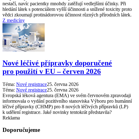
nestačí, navíc pacientky mnohdy zatěžují vedlejšími účinky. Při
hledání látek s potenciálem vyšší účinnosti a snížené toxicity proto
vědci zkoumají protinádorovou účinnost různých přírodních látek.
Z medicíny
Nové léčivé přípravky doporučené
pro použití v EU –⁠ červen 2026
Téma:
Nové registrace
25. června 2026
Téma:
Nové registrace
25. června 2026
Evropská léková agentura (EMA) ve svém červnovém zpravodaji
informovala o vydání pozitivního stanoviska Výboru pro humánní
léčivé přípravky (CHMP) pro 8 nových léčivých přípravků (LP)
k udělení registrace. Jaké novinky tentokrát představila?
Reklama
Doporučujeme