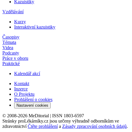
Kazuistiky
Vzdělávání
Kurzy
Interaktivní kazuistiky
Časopisy
Témata
Videa
Podcasty
Práce v oboru
Praktické
Kalendář akcí
Kontakt
Inzerce
O Projektu
Prohlášení o cookies
Nastavení cookies
© 2008-2026 MeDitorial | ISSN 1803-6597
Stránky proLékárníky.cz jsou určeny výhradně odborníkům ve
zdravotnictví
Čtěte prohlášení
a
Zásady zpracování osobních údajů
.