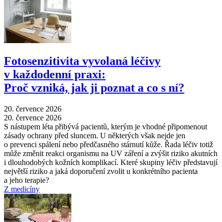
Fotosenzitivita vyvolaná léčivy
v každodenní praxi:
Proč vzniká, jak ji poznat a co s ní?
20. července 2026
20. července 2026
S nástupem léta přibývá pacientů, kterým je vhodné připomenout
zásady ochrany před sluncem. U některých však nejde jen
o prevenci spálení nebo předčasného stárnutí kůže. Řada léčiv totiž
může změnit reakci organismu na UV záření a zvýšit riziko akutních
i dlouhodobých kožních komplikací. Které skupiny léčiv představují
největší riziko a jaká doporučení zvolit u konkrétního pacienta
a jeho terapie?
Z medicíny