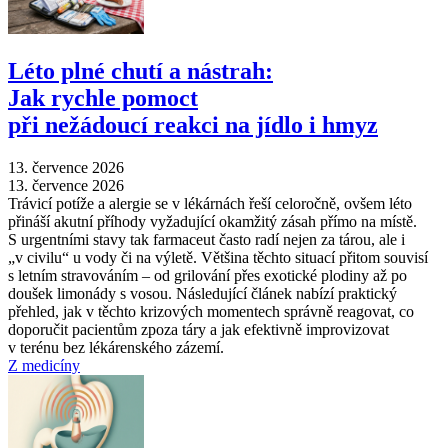
Léto plné chutí a nástrah:
Jak rychle pomoct
při nežádoucí reakci na jídlo i hmyz
13. července 2026
13. července 2026
Trávicí potíže a alergie se v lékárnách řeší celoročně, ovšem léto
přináší akutní příhody vyžadující okamžitý zásah přímo na místě.
S urgentními stavy tak farmaceut často radí nejen za tárou, ale i
„v civilu“ u vody či na výletě. Většina těchto situací přitom souvisí
s letním stravováním –⁠ od grilování přes exotické plodiny až po
doušek limonády s vosou. Následující článek nabízí praktický
přehled, jak v těchto krizových momentech správně reagovat, co
doporučit pacientům zpoza táry a jak efektivně improvizovat
v terénu bez lékárenského zázemí.
Z medicíny