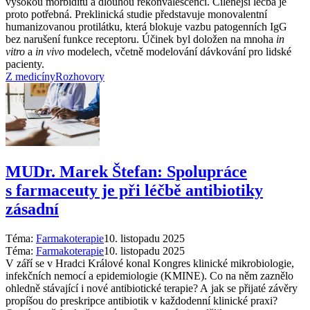
vysokou morbiditu a dlouhou rekonvalescenci. Cílenější léčba je
proto potřebná. Preklinická studie představuje monovalentní
humanizovanou protilátku, která blokuje vazbu patogenních IgG
bez narušení funkce receptoru. Účinek byl doložen na mnoha
in
vitro
a
in vivo
modelech, včetně modelování dávkování pro lidské
pacienty.
Z medicíny
Rozhovory
MUDr. Marek Štefan: Spolupráce
s farmaceuty je při léčbě antibiotiky
zásadní
Téma:
Farmakoterapie
10. listopadu 2025
Téma:
Farmakoterapie
10. listopadu 2025
V září se v Hradci Králové konal Kongres klinické mikrobiologie,
infekčních nemocí a epidemiologie (KMINE). Co na něm zaznělo
ohledně stávající i nové antibiotické terapie? A jak se přijaté závěry
propíšou do preskripce antibiotik v každodenní klinické praxi?