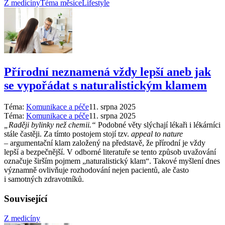
Z medicíny
Téma měsíce
Lifestyle
Přírodní neznamená vždy lepší aneb jak
se vypořádat s naturalistickým klamem
Téma:
Komunikace a péče
11. srpna 2025
Téma:
Komunikace a péče
11. srpna 2025
„Raději bylinky než chemii.“
Podobné věty slýchají lékaři i lékárníci
stále častěji. Za tímto postojem stojí tzv.
appeal to nature
–⁠ argumentační klam založený na představě, že přírodní je vždy
lepší a bezpečnější. V odborné literatuře se tento způsob uvažování
označuje širším pojmem „naturalistický klam“. Takové myšlení dnes
významně ovlivňuje rozhodování nejen pacientů, ale často
i samotných zdravotníků.
Související
Z medicíny