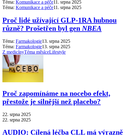
Téma:
Komunikace a péče
11. srpna 2025
Téma:
Komunikace a péče
11. srpna 2025
Proč lidé užívající GLP-1RA hubnou
různě? Prošetřen byl gen
NBEA
Téma:
Farmakologie
13. srpna 2025
Téma:
Farmakologie
13. srpna 2025
Z medicíny
Téma měsíce
Lifestyle
Proč zapomínáme na nocebo efekt,
přestože je silnější než placebo?
22. srpna 2025
22. srpna 2025
AUDIO: Cílená léčba CLL má výrazně