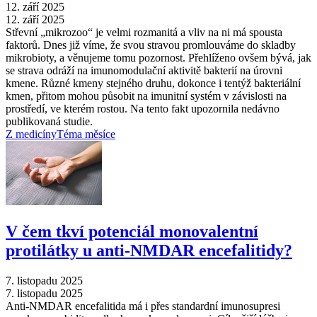
12. září 2025
12. září 2025
Střevní „mikrozoo“ je velmi rozmanitá a vliv na ni má spousta
faktorů. Dnes již víme, že svou stravou promlouváme do skladby
mikrobioty, a věnujeme tomu pozornost. Přehlíženo ovšem bývá, jak
se strava odráží na imunomodulační aktivitě bakterií na úrovni
kmene. Různé kmeny stejného druhu, dokonce i tentýž bakteriální
kmen, přitom mohou působit na imunitní systém v závislosti na
prostředí, ve kterém rostou. Na tento fakt upozornila nedávno
publikovaná studie.
Z medicíny
Téma měsíce
V čem tkví potenciál monovalentní
protilátky u anti-NMDAR encefalitidy?
7. listopadu 2025
7. listopadu 2025
Anti-NMDAR encefalitida má i přes standardní imunosupresi