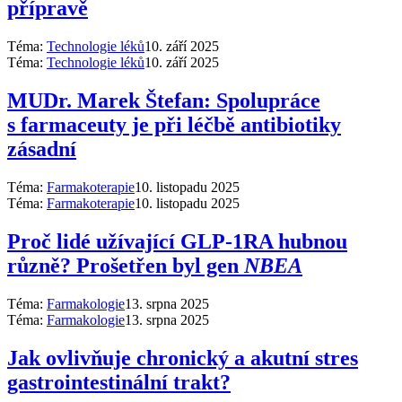
přípravě
Téma:
Technologie léků
10. září 2025
Téma:
Technologie léků
10. září 2025
MUDr. Marek Štefan: Spolupráce
s farmaceuty je při léčbě antibiotiky
zásadní
Téma:
Farmakoterapie
10. listopadu 2025
Téma:
Farmakoterapie
10. listopadu 2025
Proč lidé užívající GLP-1RA hubnou
různě? Prošetřen byl gen
NBEA
Téma:
Farmakologie
13. srpna 2025
Téma:
Farmakologie
13. srpna 2025
Jak ovlivňuje chronický a akutní stres
gastrointestinální trakt?