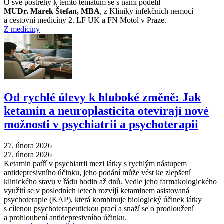
O své postřehy k těmto tématům se s námi podělil
MUDr. Marek Štefan, MBA
, z Kliniky infekčních nemocí
a cestovní medicíny 2. LF UK a FN Motol v Praze.
Z medicíny
Od rychlé úlevy k hluboké změně: Jak
ketamin a neuroplasticita otevírají nové
možnosti v psychiatrii a psychoterapii
27. února 2026
27. února 2026
Ketamin patří v psychiatrii mezi látky s rychlým nástupem
antidepresivního účinku, jeho podání může vést ke zlepšení
klinického stavu v řádu hodin až dnů. Vedle jeho farmakologického
využití se v posledních letech rozvíjí ketaminem asistovaná
psychoterapie (KAP), která kombinuje biologický účinek látky
s cílenou psychoterapeutickou prací a snaží se o prodloužení
a prohloubení antidepresivního účinku.