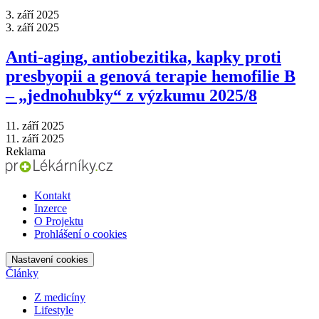
3. září 2025
3. září 2025
Anti‑aging, antiobezitika, kapky proti
presbyopii a genová terapie hemofilie B
–⁠ „jednohubky“ z výzkumu 2025/8
11. září 2025
11. září 2025
Reklama
Kontakt
Inzerce
O Projektu
Prohlášení o cookies
Nastavení cookies
Články
Z medicíny
Lifestyle