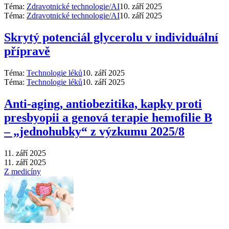
Téma:
Zdravotnické technologie/AI
10. září 2025
Téma:
Zdravotnické technologie/AI
10. září 2025
Skrytý potenciál glycerolu v individuální
přípravě
Téma:
Technologie léků
10. září 2025
Téma:
Technologie léků
10. září 2025
Anti‑aging, antiobezitika, kapky proti
presbyopii a genová terapie hemofilie B
–⁠ „jednohubky“ z výzkumu 2025/8
11. září 2025
11. září 2025
Z medicíny