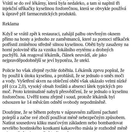
Vrátil se do své lékárny, která byla nedaleko, a tam si naplnil tři
injekční stříkačky kyselinou fosforečnou, která se obvykle používá
k úpravě pH farmaceutických produktů.
Reklama
Když se vrátil zpět k restauraci, zahájil palbu otevřeným oknem
přímo na hosty a jednoho ze zaměstnanců, které za pomoci stříkaček
potřísnil zmíněnou středně silnou kyselinou. Oběti byly zasaženy na
horní polovině těla za vzniku fokálního erytému a drobných
puchýřů. Jak reagoval lékárník, článek neuvádí, ale jako
nejpravděpodobnější se jeví hypotéza, že utekl.
Policie ho však zřejmě rychle doběhla. Lékárník zprvu popíral, že
by použil k útoku kyselinu, a prohlásil, že se jednalo o směs moči
a vody. Vyšetření skvrn na oblečení obětí však ukázalo velmi nízké
pH (cca 2,0), vysoký obsah fosfátů a absenci látek typických pro
moč. Proto kriminalisté nabyli přesvědčení, že se jednalo o kyselinu
fosforečnou. Uvěřil tomu zřejmě i soud, protože lékárník byl
odsouzen ke 14 měsícům odnětí svobody nepodmíněně.
Doufejme, že se během pobytu v nápravném zařízení pachatel
polepší a začne své zboží používat méně nebezpečným způsobem.
Natírat sousedovu kliku masťovým základem nebo bombardovat
nevrlého hostinského kostkami kakaového másla je rozhodně méně