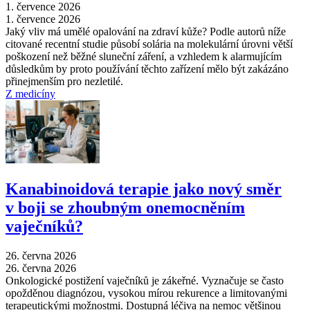
1. července 2026
1. července 2026
Jaký vliv má umělé opalování na zdraví kůže? Podle autorů níže
citované recentní studie působí solária na molekulární úrovni větší
poškození než běžné sluneční záření, a vzhledem k alarmujícím
důsledkům by proto používání těchto zařízení mělo být zakázáno
přinejmenším pro nezletilé.
Z medicíny
Kanabinoidová terapie jako nový směr
v boji se zhoubným onemocněním
vaječníků?
26. června 2026
26. června 2026
Onkologické postižení vaječníků je zákeřné. Vyznačuje se často
opožděnou diagnózou, vysokou mírou rekurence a limitovanými
terapeutickými možnostmi. Dostupná léčiva na nemoc většinou