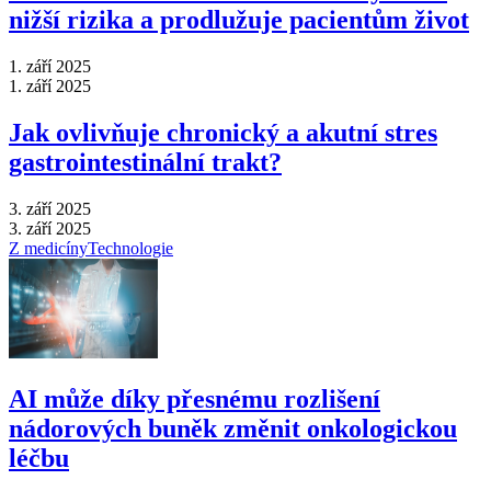
nižší rizika a prodlužuje pacientům život
1. září 2025
1. září 2025
Jak ovlivňuje chronický a akutní stres
gastrointestinální trakt?
3. září 2025
3. září 2025
Z medicíny
Technologie
AI může díky přesnému rozlišení
nádorových buněk změnit onkologickou
léčbu