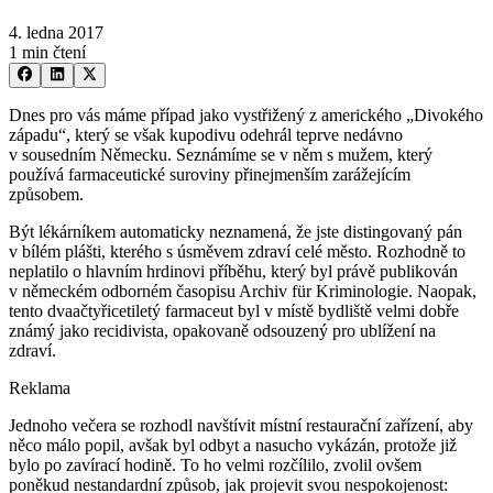
4. ledna 2017
1 min čtení
Dnes pro vás máme případ jako vystřižený z amerického „Divokého
západu“, který se však kupodivu odehrál teprve nedávno
v sousedním Německu. Seznámíme se v něm s mužem, který
používá farmaceutické suroviny přinejmenším zarážejícím
způsobem.
Být lékárníkem automaticky neznamená, že jste distingovaný pán
v bílém plášti, kterého s úsměvem zdraví celé město. Rozhodně to
neplatilo o hlavním hrdinovi příběhu, který byl právě publikován
v německém odborném časopisu Archiv für Kriminologie. Naopak,
tento dvaačtyřicetiletý farmaceut byl v místě bydliště velmi dobře
známý jako recidivista, opakovaně odsouzený pro ublížení na
zdraví.
Reklama
Jednoho večera se rozhodl navštívit místní restaurační zařízení, aby
něco málo popil, avšak byl odbyt a nasucho vykázán, protože již
bylo po zavírací hodině. To ho velmi rozčílilo, zvolil ovšem
poněkud nestandardní způsob, jak projevit svou nespokojenost: