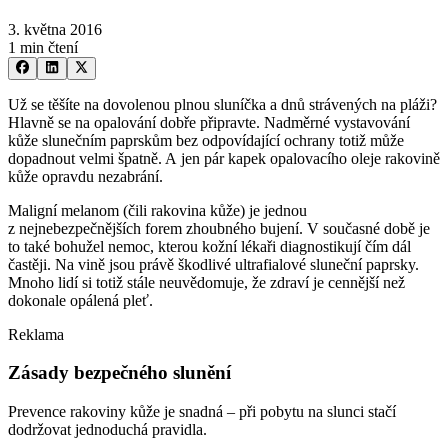
3. května 2016
1 min čtení
Už se těšíte na dovolenou plnou sluníčka a dnů strávených na pláži?
Hlavně se na opalování dobře připravte. Nadměrné vystavování
kůže slunečním paprskům bez odpovídající ochrany totiž může
dopadnout velmi špatně. A jen pár kapek opalovacího oleje rakovině
kůže opravdu nezabrání.
Maligní melanom (čili rakovina kůže) je jednou
z nejnebezpečnějších forem zhoubného bujení. V současné době je
to také bohužel nemoc, kterou kožní lékaři diagnostikují čím dál
častěji. Na vině jsou právě škodlivé ultrafialové sluneční paprsky.
Mnoho lidí si totiž stále neuvědomuje, že zdraví je cennější než
dokonale opálená pleť.
Reklama
Zásady bezpečného slunění
Prevence rakoviny kůže je snadná –⁠ při pobytu na slunci stačí
dodržovat jednoduchá pravidla.