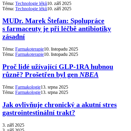
Téma:
Technologie léků
10. září 2025
Téma:
Technologie léků
10. září 2025
MUDr. Marek Štefan: Spolupráce
s farmaceuty je při léčbě antibiotiky
zásadní
Téma:
Farmakoterapie
10. listopadu 2025
Téma:
Farmakoterapie
10. listopadu 2025
Proč lidé užívající GLP-1RA hubnou
různě? Prošetřen byl gen
NBEA
Téma:
Farmakologie
13. srpna 2025
Téma:
Farmakologie
13. srpna 2025
Jak ovlivňuje chronický a akutní stres
gastrointestinální trakt?
3. září 2025
3. září 2025