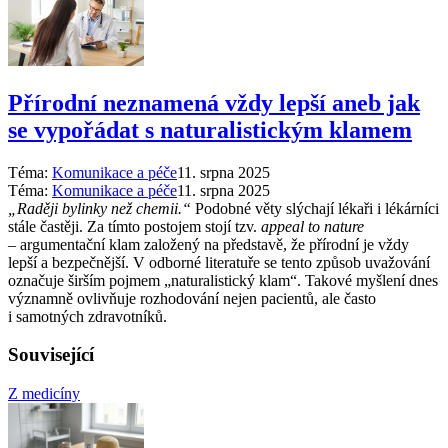
Přírodní neznamená vždy lepší aneb jak
se vypořádat s naturalistickým klamem
Téma:
Komunikace a péče
11. srpna 2025
Téma:
Komunikace a péče
11. srpna 2025
„Raději bylinky než chemii.“
Podobné věty slýchají lékaři i lékárníci
stále častěji. Za tímto postojem stojí tzv.
appeal to nature
–⁠ argumentační klam založený na představě, že přírodní je vždy
lepší a bezpečnější. V odborné literatuře se tento způsob uvažování
označuje širším pojmem „naturalistický klam“. Takové myšlení dnes
významně ovlivňuje rozhodování nejen pacientů, ale často
i samotných zdravotníků.
Související
Z medicíny