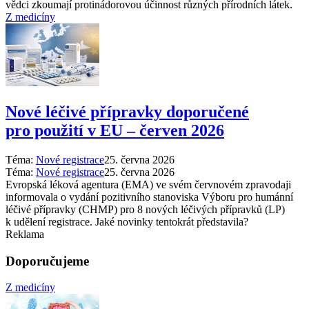
vědci zkoumají protinádorovou účinnost různých přírodních látek.
Z medicíny
Nové léčivé přípravky doporučené
pro použití v EU –⁠ červen 2026
Téma:
Nové registrace
25. června 2026
Téma:
Nové registrace
25. června 2026
Evropská léková agentura (EMA) ve svém červnovém zpravodaji
informovala o vydání pozitivního stanoviska Výboru pro humánní
léčivé přípravky (CHMP) pro 8 nových léčivých přípravků (LP)
k udělení registrace. Jaké novinky tentokrát představila?
Reklama
Doporučujeme
Z medicíny