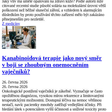
Jaký vliv má umělé opalování na zdraví kůže? Podle autorů níže
citované recentní studie působí solária na molekulární úrovni větší
poškození než běžné sluneční záření, a vzhledem k alarmujícím
důsledkům by proto používání těchto zařízení mělo být zakázáno
přinejmenším pro nezletilé.
Z medicíny
Kanabinoidová terapie jako nový směr
v boji se zhoubným onemocněním
vaječníků?
26. června 2026
26. června 2026
Onkologické postižení vaječníků je zákeřné. Vyznačuje se často
opožděnou diagnózou, vysokou mírou rekurence a limitovanými
terapeutickými možnostmi. Dostupná léčiva na nemoc většinou
nestačí, navíc pacientky mnohdy zatěžují vedlejšími účinky. Při
hledání látek s potenciálem vyšší účinnosti a snížené toxicity proto