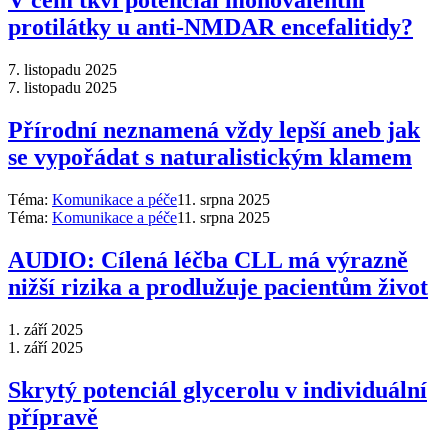
V čem tkví potenciál monovalentní
protilátky u anti-NMDAR encefalitidy?
7. listopadu 2025
7. listopadu 2025
Přírodní neznamená vždy lepší aneb jak
se vypořádat s naturalistickým klamem
Téma:
Komunikace a péče
11. srpna 2025
Téma:
Komunikace a péče
11. srpna 2025
AUDIO: Cílená léčba CLL má výrazně
nižší rizika a prodlužuje pacientům život
1. září 2025
1. září 2025
Skrytý potenciál glycerolu v individuální
přípravě