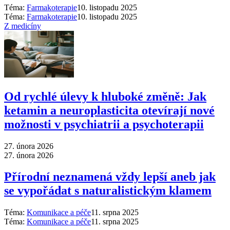
Téma:
Farmakoterapie
10. listopadu 2025
Téma:
Farmakoterapie
10. listopadu 2025
Z medicíny
Od rychlé úlevy k hluboké změně: Jak
ketamin a neuroplasticita otevírají nové
možnosti v psychiatrii a psychoterapii
27. února 2026
27. února 2026
Přírodní neznamená vždy lepší aneb jak
se vypořádat s naturalistickým klamem
Téma:
Komunikace a péče
11. srpna 2025
Téma:
Komunikace a péče
11. srpna 2025