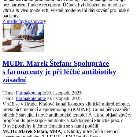
bez narušení funkce receptoru. Účinek byl doložen na mnoha
in
vitro
a
in vivo
modelech, včetně modelování dávkování pro lidské
pacienty.
Z medicíny
Rozhovory
MUDr. Marek Štefan: Spolupráce
s farmaceuty je při léčbě antibiotiky
zásadní
Téma:
Farmakoterapie
10. listopadu 2025
Téma:
Farmakoterapie
10. listopadu 2025
V září se v Hradci Králové konal Kongres klinické mikrobiologie,
infekčních nemocí a epidemiologie (KMINE). Co na něm zaznělo
ohledně stávající i nové antibiotické terapie? A jak se přijaté závěry
propíšou do preskripce antibiotik v každodenní klinické praxi?
O své postřehy k těmto tématům se s námi podělil
MUDr. Marek Štefan, MBA
, z Kliniky infekčních nemocí
a cestovní medicíny 2. LF UK a FN Motol v Praze.