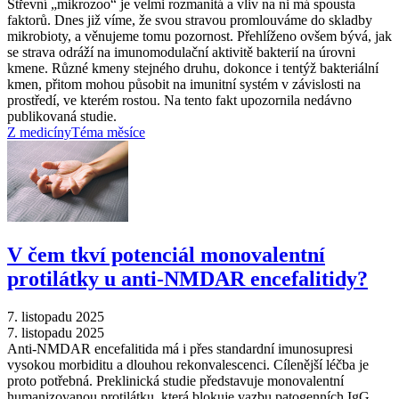
Střevní „mikrozoo“ je velmi rozmanitá a vliv na ni má spousta
faktorů. Dnes již víme, že svou stravou promlouváme do skladby
mikrobioty, a věnujeme tomu pozornost. Přehlíženo ovšem bývá, jak
se strava odráží na imunomodulační aktivitě bakterií na úrovni
kmene. Různé kmeny stejného druhu, dokonce i tentýž bakteriální
kmen, přitom mohou působit na imunitní systém v závislosti na
prostředí, ve kterém rostou. Na tento fakt upozornila nedávno
publikovaná studie.
Z medicíny
Téma měsíce
V čem tkví potenciál monovalentní
protilátky u anti-NMDAR encefalitidy?
7. listopadu 2025
7. listopadu 2025
Anti-NMDAR encefalitida má i přes standardní imunosupresi
vysokou morbiditu a dlouhou rekonvalescenci. Cílenější léčba je
proto potřebná. Preklinická studie představuje monovalentní
humanizovanou protilátku, která blokuje vazbu patogenních IgG