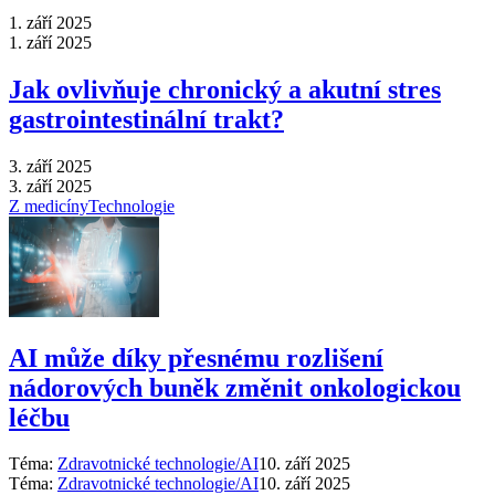
1. září 2025
1. září 2025
Jak ovlivňuje chronický a akutní stres
gastrointestinální trakt?
3. září 2025
3. září 2025
Z medicíny
Technologie
AI může díky přesnému rozlišení
nádorových buněk změnit onkologickou
léčbu
Téma:
Zdravotnické technologie/AI
10. září 2025
Téma:
Zdravotnické technologie/AI
10. září 2025