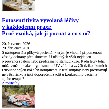
Fotosenzitivita vyvolaná léčivy
v každodenní praxi:
Proč vzniká, jak ji poznat a co s ní?
20. července 2026
20. července 2026
S nástupem léta přibývá pacientů, kterým je vhodné připomenout
zásady ochrany před sluncem. U některých však nejde jen
o prevenci spálení nebo předčasného stárnutí kůže. Řada léčiv totiž
může změnit reakci organismu na UV záření a zvýšit riziko akutních
i dlouhodobých kožních komplikací. Které skupiny léčiv představují
největší riziko a jaká doporučení zvolit u konkrétního pacienta
a jeho terapie?
Z medicíny