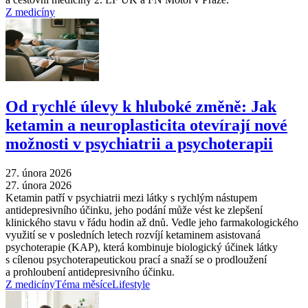
Z medicíny
Od rychlé úlevy k hluboké změně: Jak
ketamin a neuroplasticita otevírají nové
možnosti v psychiatrii a psychoterapii
27. února 2026
27. února 2026
Ketamin patří v psychiatrii mezi látky s rychlým nástupem
antidepresivního účinku, jeho podání může vést ke zlepšení
klinického stavu v řádu hodin až dnů. Vedle jeho farmakologického
využití se v posledních letech rozvíjí ketaminem asistovaná
psychoterapie (KAP), která kombinuje biologický účinek látky
s cílenou psychoterapeutickou prací a snaží se o prodloužení
a prohloubení antidepresivního účinku.
Z medicíny
Téma měsíce
Lifestyle