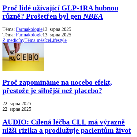
Proč lidé užívající GLP-1RA hubnou
různě? Prošetřen byl gen
NBEA
Téma:
Farmakologie
13. srpna 2025
Téma:
Farmakologie
13. srpna 2025
Z medicíny
Téma měsíce
Lifestyle
Proč zapomínáme na nocebo efekt,
přestože je silnější než placebo?
22. srpna 2025
22. srpna 2025
AUDIO: Cílená léčba CLL má výrazně
nižší rizika a prodlužuje pacientům život