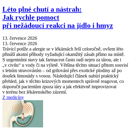
Léto plné chutí a nástrah:
Jak rychle pomoct
při nežádoucí reakci na jídlo i hmyz
13. července 2026
13. července 2026
Trávicí potíže a alergie se v lékárnách řeší celoročně, ovšem léto
přináší akutní příhody vyžadující okamžitý zásah přímo na místě.
S urgentními stavy tak farmaceut často radí nejen za tárou, ale i
„v civilu“ u vody či na výletě. Většina těchto situací přitom souvisí
s letním stravováním –⁠ od grilování přes exotické plodiny až po
doušek limonády s vosou. Následující článek nabízí praktický
přehled, jak v těchto krizových momentech správně reagovat, co
doporučit pacientům zpoza táry a jak efektivně improvizovat
v terénu bez lékárenského zázemí.
Z medicíny