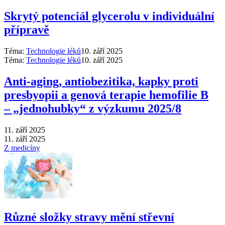
Skrytý potenciál glycerolu v individuální
přípravě
Téma:
Technologie léků
10. září 2025
Téma:
Technologie léků
10. září 2025
Anti‑aging, antiobezitika, kapky proti
presbyopii a genová terapie hemofilie B
–⁠ „jednohubky“ z výzkumu 2025/8
11. září 2025
11. září 2025
Z medicíny
Různé složky stravy mění střevní