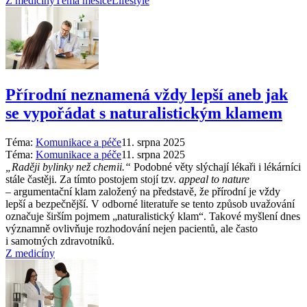
Z medicíny
Téma měsíce
Lifestyle
Přírodní neznamená vždy lepší aneb jak
se vypořádat s naturalistickým klamem
Téma:
Komunikace a péče
11. srpna 2025
Téma:
Komunikace a péče
11. srpna 2025
„Raději bylinky než chemii.“
Podobné věty slýchají lékaři i lékárníci
stále častěji. Za tímto postojem stojí tzv.
appeal to nature
–⁠ argumentační klam založený na představě, že přírodní je vždy
lepší a bezpečnější. V odborné literatuře se tento způsob uvažování
označuje širším pojmem „naturalistický klam“. Takové myšlení dnes
významně ovlivňuje rozhodování nejen pacientů, ale často
i samotných zdravotníků.
Z medicíny