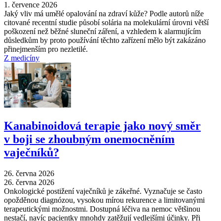
1. července 2026
Jaký vliv má umělé opalování na zdraví kůže? Podle autorů níže
citované recentní studie působí solária na molekulární úrovni větší
poškození než běžné sluneční záření, a vzhledem k alarmujícím
důsledkům by proto používání těchto zařízení mělo být zakázáno
přinejmenším pro nezletilé.
Z medicíny
Kanabinoidová terapie jako nový směr
v boji se zhoubným onemocněním
vaječníků?
26. června 2026
26. června 2026
Onkologické postižení vaječníků je zákeřné. Vyznačuje se často
opožděnou diagnózou, vysokou mírou rekurence a limitovanými
terapeutickými možnostmi. Dostupná léčiva na nemoc většinou
nestačí, navíc pacientky mnohdy zatěžují vedlejšími účinky. Při