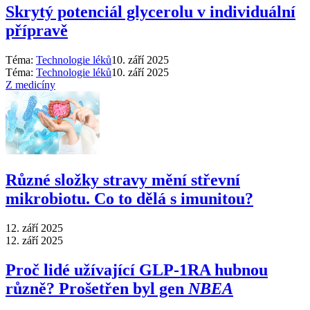
Skrytý potenciál glycerolu v individuální
přípravě
Téma:
Technologie léků
10. září 2025
Téma:
Technologie léků
10. září 2025
Z medicíny
Různé složky stravy mění střevní
mikrobiotu. Co to dělá s imunitou?
12. září 2025
12. září 2025
Proč lidé užívající GLP-1RA hubnou
různě? Prošetřen byl gen
NBEA