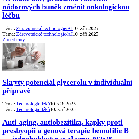
nádorových buněk změnit onkologickou
léčbu
Téma:
Zdravotnické technologie/AI
10. září 2025
Téma:
Zdravotnické technologie/AI
10. září 2025
Z medicíny
Skrytý potenciál glycerolu v individuální
přípravě
Téma:
Technologie léků
10. září 2025
Téma:
Technologie léků
10. září 2025
Anti‑aging, antiobezitika, kapky proti
presbyopii a genová terapie hemofilie B