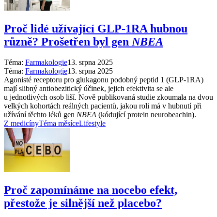
Proč lidé užívající GLP-1RA hubnou
různě? Prošetřen byl gen
NBEA
Téma:
Farmakologie
13. srpna 2025
Téma:
Farmakologie
13. srpna 2025
Agonisté receptoru pro glukagonu podobný peptid 1 (GLP-1RA)
mají slibný antiobezitický účinek, jejich efektivita se ale
u jednotlivých osob liší. Nově publikovaná studie zkoumala na dvou
velkých kohortách reálných pacientů, jakou roli má v hubnutí při
užívání těchto léků gen
NBEA
(kódující protein neurobeachin).
Z medicíny
Téma měsíce
Lifestyle
Proč zapomínáme na nocebo efekt,
přestože je silnější než placebo?