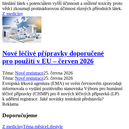
hledání látek s potenciálem vyšší účinnosti a snížené toxicity proto
vědci zkoumají protinádorovou účinnost různých přírodních látek.
Z medicíny
Nové léčivé přípravky doporučené
pro použití v EU –⁠ červen 2026
Téma:
Nové registrace
25. června 2026
Téma:
Nové registrace
25. června 2026
Evropská léková agentura (EMA) ve svém červnovém zpravodaji
informovala o vydání pozitivního stanoviska Výboru pro humánní
léčivé přípravky (CHMP) pro 8 nových léčivých přípravků (LP)
k udělení registrace. Jaké novinky tentokrát představila?
Reklama
Doporučujeme
Z medicíny
Téma měsíce
Lifestyle