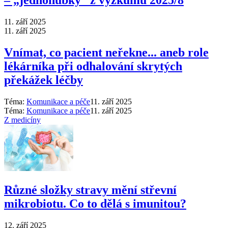
–⁠ „jednohubky“ z výzkumu 2025/8
11. září 2025
11. září 2025
Vnímat, co pacient neřekne... aneb role
lékárníka při odhalování skrytých
překážek léčby
Téma:
Komunikace a péče
11. září 2025
Téma:
Komunikace a péče
11. září 2025
Z medicíny
Různé složky stravy mění střevní
mikrobiotu. Co to dělá s imunitou?
12. září 2025