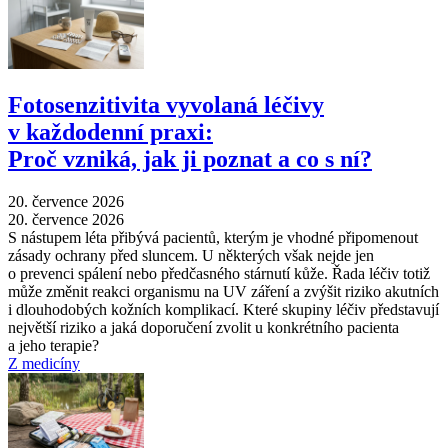
Fotosenzitivita vyvolaná léčivy
v každodenní praxi:
Proč vzniká, jak ji poznat a co s ní?
20. července 2026
20. července 2026
S nástupem léta přibývá pacientů, kterým je vhodné připomenout
zásady ochrany před sluncem. U některých však nejde jen
o prevenci spálení nebo předčasného stárnutí kůže. Řada léčiv totiž
může změnit reakci organismu na UV záření a zvýšit riziko akutních
i dlouhodobých kožních komplikací. Které skupiny léčiv představují
největší riziko a jaká doporučení zvolit u konkrétního pacienta
a jeho terapie?
Z medicíny