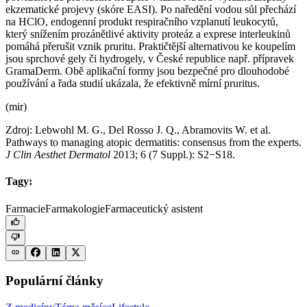
ekzematické projevy (skóre EASI). Po naředění vodou sůl přechází
na HClO, endogenní produkt respiračního vzplanutí leukocytů,
který snížením prozánětlivé aktivity proteáz a exprese interleukinů
pomáhá přerušit vznik pruritu. Praktičtější alternativou ke koupelím
jsou sprchové gely či hydrogely, v České republice např. přípravek
GramaDerm. Obě aplikační formy jsou bezpečné pro dlouhodobé
používání a řada studií ukázala, že efektivně mírní pruritus.
(mir)
Zdroj: Lebwohl M. G., Del Rosso J. Q., Abramovits W. et al.
Pathways to managing atopic dermatitis: consensus from the experts.
J Clin Aesthet Dermatol
2013; 6 (7 Suppl.): S2−S18.
Tagy:
Farmacie
Farmakologie
Farmaceutický asistent
Populární články