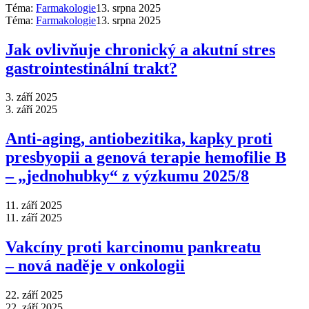
Téma:
Farmakologie
13. srpna 2025
Téma:
Farmakologie
13. srpna 2025
Jak ovlivňuje chronický a akutní stres
gastrointestinální trakt?
3. září 2025
3. září 2025
Anti‑aging, antiobezitika, kapky proti
presbyopii a genová terapie hemofilie B
–⁠ „jednohubky“ z výzkumu 2025/8
11. září 2025
11. září 2025
Vakcíny proti karcinomu pankreatu
–⁠ nová naděje v onkologii
22. září 2025
22. září 2025