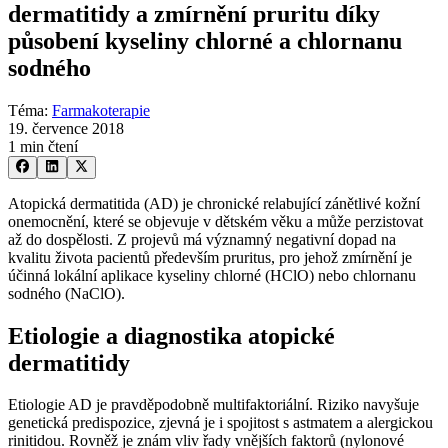
dermatitidy a zmírnění pruritu díky
působení kyseliny chlorné a chlornanu
sodného
Téma
:
Farmakoterapie
19. července 2018
1 min čtení
Atopická dermatitida (AD) je chronické relabující zánětlivé kožní
onemocnění, které se objevuje v dětském věku a může perzistovat
až do dospělosti. Z projevů má významný negativní dopad na
kvalitu života pacientů především pruritus, pro jehož zmírnění je
účinná lokální aplikace kyseliny chlorné (HClO) nebo chlornanu
sodného (NaClO).
Etiologie a diagnostika atopické
dermatitidy
Etiologie AD je pravděpodobně multifaktoriální. Riziko navyšuje
genetická predispozice, zjevná je i spojitost s astmatem a alergickou
rinitidou. Rovněž je znám vliv řady vnějších faktorů (nylonové