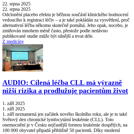
22. srpna 2025
22. srpna 2025
Odclonění placebo efektu je běžnou součástí klinického hodnocení
vedoucího k registraci léčiv –⁠ a je také pokládán za vysvětlení, proč
alternativní léčba někomu skutečně pomáhá. Jeho opak, nocebo, je
zmiňován mnohem méně často, přestože podle nedávno
publikované studie může být silnější a trvat déle.
Z medicíny
AUDIO: Cílená léčba CLL má výrazně
nižší rizika a prodlužuje pacientům život
1. září 2025
1. září 2025
1. září neznamená jen začátek nového školního roku, ale je to také
Světový den chronické lymfocytární leukémie (CLL). Toto
onemocnění je v Česku nejčastější formou leukémie dospělých, na
100 000 obyvatel připadá přibližně 50 pacientů. Díky moderní