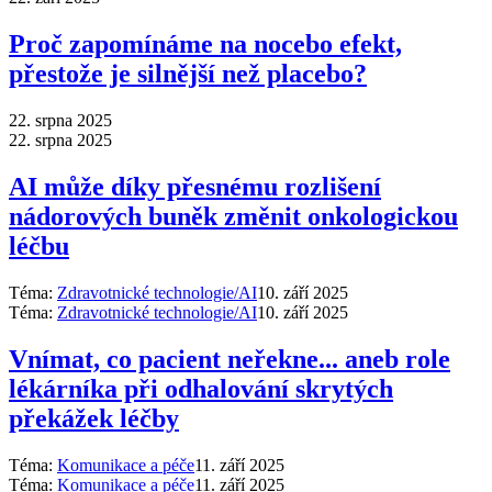
Proč zapomínáme na nocebo efekt,
přestože je silnější než placebo?
22. srpna 2025
22. srpna 2025
AI může díky přesnému rozlišení
nádorových buněk změnit onkologickou
léčbu
Téma:
Zdravotnické technologie/AI
10. září 2025
Téma:
Zdravotnické technologie/AI
10. září 2025
Vnímat, co pacient neřekne... aneb role
lékárníka při odhalování skrytých
překážek léčby
Téma:
Komunikace a péče
11. září 2025
Téma:
Komunikace a péče
11. září 2025