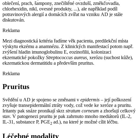
oblečení, prach, šampony, znečištěné ovzduší, změkčovadla,
chlorhexidin, nikl, ovesné produkty, ...), ale například podíl
potravinových alergií a domácích zvířat na vzniku AD je stále
diskutován.
Reklama
Mezi diagnostická kritéria řadíme věk pacienta, predilekční místa
výskytu ekzému a anamnézu. Z klinických manifestací potom např.
zvýšení hladin imunoglobulinu E, eozinofilii, kolonizaci
ekzematické pokožky
Streptococcus aureus,
xerózu (suchost kůže),
ekzematickou dermatitidu a především pruritus.
Reklama
Pruritus
Svědění u AD je spojeno se změnami v
epidermis
–⁠ její poškození
zvyšuje transepidermální ztráty vody, což vede ke xeróze a pruritu.
Iritanty pak snáze pronikají skrz
stratum corneum
a zhoršují celkový
stav. V patogenezi pruritu je pak zahrnuto mnoho mediátorů (IL-2,
IL-31, substance P, PGE
ad.), na které je možné cílit léčbu.
2
Léčebné modality