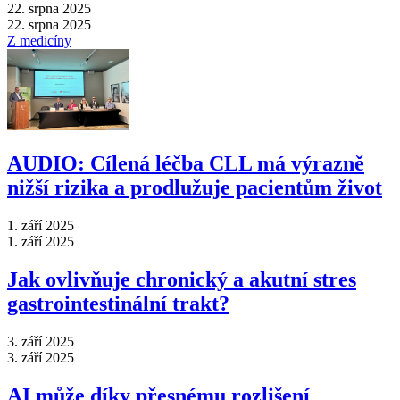
22. srpna 2025
22. srpna 2025
Z medicíny
AUDIO: Cílená léčba CLL má výrazně
nižší rizika a prodlužuje pacientům život
1. září 2025
1. září 2025
Jak ovlivňuje chronický a akutní stres
gastrointestinální trakt?
3. září 2025
3. září 2025
AI může díky přesnému rozlišení