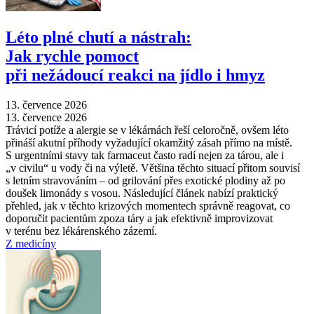
Léto plné chutí a nástrah:
Jak rychle pomoct
při nežádoucí reakci na jídlo i hmyz
13. července 2026
13. července 2026
Trávicí potíže a alergie se v lékárnách řeší celoročně, ovšem léto
přináší akutní příhody vyžadující okamžitý zásah přímo na místě.
S urgentními stavy tak farmaceut často radí nejen za tárou, ale i
„v civilu“ u vody či na výletě. Většina těchto situací přitom souvisí
s letním stravováním –⁠ od grilování přes exotické plodiny až po
doušek limonády s vosou. Následující článek nabízí praktický
přehled, jak v těchto krizových momentech správně reagovat, co
doporučit pacientům zpoza táry a jak efektivně improvizovat
v terénu bez lékárenského zázemí.
Z medicíny