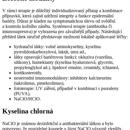
V rámci terapie je důležitý individualizovaný přístup a kombinace
přípravků, která zajistí udržení integrity a funkce epidermální
bariéry. Důraz je kladen na symptomatickou úlevu od svědění
a kontrolu kožního zánětu. Systémová terapie (antibiotika či
imunosupresiva) je vyhrazena pro závažnější případy. Následující
přehled látek stručně představuje možnosti lokálně aplikované léčby:
hydratační látky: volné aminokyseliny, kyselina
pyrrolidonkarboxylová, laktát, urea ad.,
látky opravující bariérovou funkci: okluziva (vazelína,
silikony), humektanty (kyselina hyaluronová, glycerin,
propylenglykol ad.), lipidové emulze, ceramidy, ichtamol,
kortikosteroidy,
nesteroidní imunomodulátory: inhibitory kalcineurinu
(takrolimus, pimekrolimus),
fototerapie: UV záření, případně v kombinaci s psoraleny
(PUVA),
NaClO/HClO.
Kyselina chlorná
NaClO je známou dezinfekční a antibakteriální látkou a bylo
potvrzeno, že pravidelné koupele v lázni NaClO výrazně zlepšily