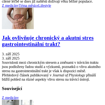
cílené léčbě se dnes již naštěstí dožívají věku běžné populace.
Z medicíny
Téma měsíce
Lifestyle
Jak ovlivňuje chronický a akutní stres
gastrointestinální trakt?
3. září 2025
3. září 2025
Souvislosti mezi chronickým stresem a změnami v trávicím traktu
jsou podloženy řadou studií a výzkumů, poznatků o vlivu akutního
stresu na gastrointestinální trakt je však k dispozici méně.
Přehledový článek publikovaný v
Journal of Physiology
přináší
bližší pohled na různé aspekty vlivu stresu na trávicí ústrojí.
Související
Z medicíny