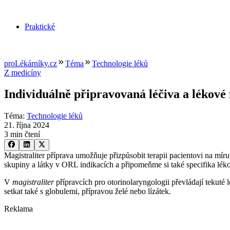
Praktické
proLékárníky.cz
Téma
Technologie léků
Z medicíny
Individuálně připravovaná léčiva a lékov
Téma
:
Technologie léků
21. října 2024
3 min čtení
Magistraliter příprava umožňuje přizpůsobit terapii pacientovi na mí
skupiny a látky v ORL indikacích a připomeňme si také specifika léko
V
magistraliter
přípravcích pro otorinolaryngologii převládají tekuté
setkat také s globulemi, přípravou želé nebo lízátek.
Reklama