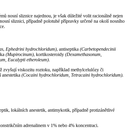
ů nosní sliznice najednou, je však důležité volit racionálně nejen
nosní sliznici, případně polotuhé přípravky určené na okolí nosního
ce.
as
,
Ephedrini hydrochloridum)
, antiseptika
(Carbetopendecinii
ika
(Mupirocinum)
, kortikosteroidy
(Dexamethasonum,
eum, Eucalypti etheroleum)
.
 zvyšují viskozitu roztoku, například methylcelulózy či
í anestetika
(Cocaini hydrochloridum, Tetracaini hydrochloridum).
ik, lokálních anestetik, antimykotik, případně protizánětlivé
zokonstrikčním adrenalinem v 1% nebo 4% koncentraci.