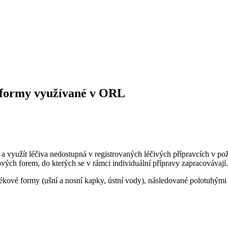
é formy využívané v ORL
ru a využít léčiva nedostupná v registrovaných léčivých přípravcích v
vých forem, do kterých se v rámci individuální přípravy zapracovávají.
 lékové formy (ušní a nosní kapky, ústní vody), následované polotuhým