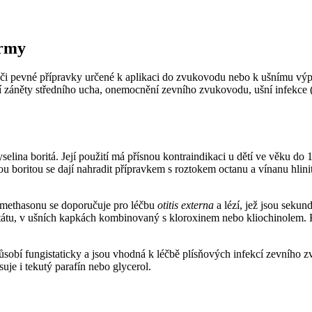
ormy
či pevné přípravky určené k aplikaci do zvukovodu nebo k ušnímu výplac
ří záněty středního ucha, onemocnění zevního zvukovodu, ušní infekce 
selina boritá. Její použití má přísnou kontraindikaci u dětí ve věku do 1
u boritou se dají nahradit přípravkem s roztokem octanu a vínanu hlin
methasonu se doporučuje pro léčbu
otitis externa
a lézí, jež jsou seku
cetátu, v ušních kapkách kombinovaný s kloroxinem nebo kliochinolem.
ůsobí fungistaticky a jsou vhodná k léčbě plísňových infekcí zevního z
je i tekutý parafín nebo glycerol.