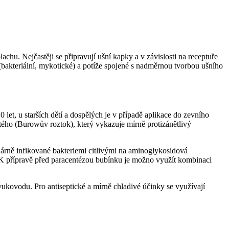
hu. Nejčastěji se připravují ušní kapky a v závislosti na receptuře
(bakteriální, mykotické) a potíže spojené s nadměrnou tvorbou ušního
0 let, u starších dětí a dospělých je v případě aplikace do zevního
itého (Burowův roztok), který vykazuje mírně protizánětlivý
ndárně infikované bakteriemi citlivými na aminoglykosidová
 K přípravě před paracentézou bubínku je možno využít kombinaci
vukovodu. Pro antiseptické a mírně chladivé účinky se využívají