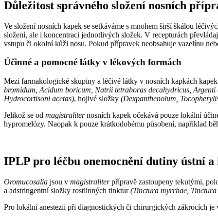
Důležitost správného složení nosních příp
Ve složení nosních kapek se setkáváme s mnohem širší škálou léčivých
složení, ale i koncentraci jednotlivých složek. V recepturách převlád
vstupu či okolní kůži nosu. Pokud přípravek neobsahuje vazelínu nebo 
Účinné a pomocné látky v lékových formách
Mezi farmakologické skupiny a léčivé látky v nosních kapkách kapek
bromidum, Acidum boricum, Natrii tetraboras decahydricus, Argenti 
Hydrocortisoni acetas)
, hojivé složky
(Dexpanthenolum, Tocopherylis
Jelikož se od
magistraliter
nosních kapek očekává pouze lokální účinek
hypromelózy. Naopak k pouze krátkodobému působení, například během
IPLP pro léčbu onemocnění dutiny ústní a 
Oromucosalia
jsou v
magistraliter
přípravě zastoupeny tekutými, polo
a adstringentní složky rostlinných tinktur
(Tinctura myrrhae, Tinctura
Pro lokální anestezii při diagnostických či chirurgických zákrocích