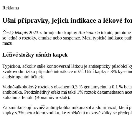
Reklama
Ušní přípravky, jejich indikace a lékové f
Český lékopis
2023 zahrnuje do skupiny
Auricularia
tekuté, polotuhé 
se jedná o roztoky, emulze nebo suspenze. Mezi typické indikace pat
mazu.
Léčivé složky ušních kapek
Typickou, ačkoliv stále kontroverzní látkou je antisepticky působící ky
zvukovodu riziko případné intoxikace nižší. Ušní kapky s 3% kyselino
a adstringentní účinek.
Vodně-alkoholový roztok s obsahem 0,3 % gentamycinu a 0,1 % beta
antibiotika. Protizánětlivý efekt má také 1% roztok dexamethason a
kokainu a fenolu (Bonainův roztok).
Za zmínku stojí rovněž antimykotika mikonazol a klotrimazol, která p
kapky s 3% peroxidem vodíku, ke změkčení mazové zátky se předepisu