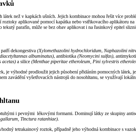
ravků
 látek než v kapkách ušních. Jejich kombinace mohou řešit více problém
ají roztoky aplikované pomocí kapátka nebo vstřikovacího aplikátoru na 
tekutý parafín, může se bez obav aplikovat i na řasinkový epitel slizni
 patří dekongestiva
(Xylomethazolini hydrochloridum
,
Naphazolini nitr
diacetyltannas albuminatus)
, antibiotika
(Neomycini sulfas)
, antimykot
 acetas)
a silice
(Menthae piperitae etheroleum, Pini sylvestris etherol
, je výhodné prodloužit jejich působení přidáním pomocných látek, jež
 zavádění vyšetřovacích nástrojů do nosohltanu, se využívají lokáln
hltanu
tuhými i pevnými lékovými formami. Dominují látky ze skupiny antisept
 gallarum, Tinctura ratanhiae).
 je vhodný tetrakainový roztok, případně jeho výhodná kombinace s va