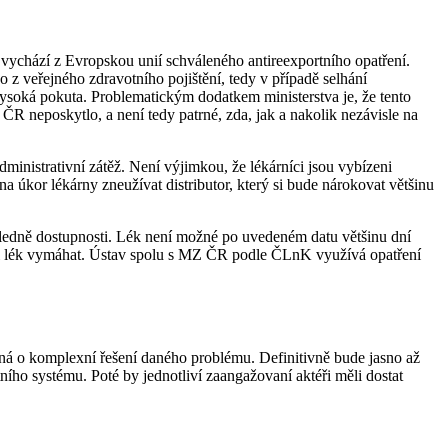
vychází z Evropskou unií schváleného antireexportního opatření.
 z veřejného zdravotního pojištění, tedy v případě selhání
ysoká pokuta. Problematickým dodatkem ministerstva je, že tento
R neposkytlo, a není tedy patrné, zda, jak a nakolik nezávisle na
ministrativní zátěž. Není výjimkou, že lékárníci jsou vybízeni
 úkor lékárny zneužívat distributor, který si bude nárokovat většinu
hledně dostupnosti. Lék není možné po uvedeném datu většinu dní
obci lék vymáhat. Ústav spolu s MZ ČR podle ČLnK využívá opatření
 o komplexní řešení daného problému. Definitivně bude jasno až
ího systému. Poté by jednotliví zaangažovaní aktéři měli dostat