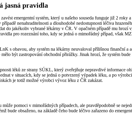
 jasná pravidla
avést emergentní systém, který u našeho souseda funguje již 2 roky a 
 případě nenahraditelnosti a dlouhodobé nedostupnosti léčiva hrazeného
odat do jakékoliv vybrané lékárny v ČR. V opačném případě mu hrozí v
vidla pro rozeznání toho, kdy se jedná o mimořádný případ, však MZ Č
LnK s obavou, aby systém na lékárny neuvaloval přílišnou finanční a ad
lo být zastropování obchodní přirážky. Jinak hrozí, že systém bude na
upnosti léků ze strany SÚKL, který zveřejňuje nepravdivé informace o
 jednat v situacích, kdy se jedná o potvrzený výpadek léku, a po výr
ínkách je totiž možné výrobci vývoz léku z ČR zakázat.
u může pomoci v mimořádných případech, ale pravděpodobně se nejedná
němž bude obsaženo, na základě čeho bude léčivo zařazeno do emergentn