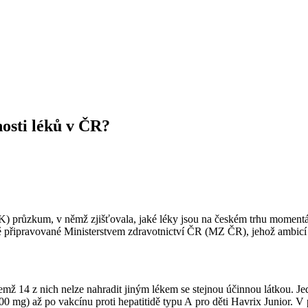
osti léků v ČR?
) průzkum, v němž zjišťovala, jaké léky jsou na českém trhu momentá
ě připravované Ministerstvem zdravotnictví ČR (MZ ČR), jehož ambicí je
mž 14 z nich nelze nahradit jiným lékem se stejnou účinnou látkou. Je
0 mg) až po vakcínu proti hepatitidě typu A pro děti Havrix Junior. V