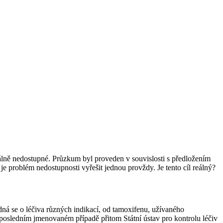
lně nedostupné. Průzkum byl proveden v souvislosti s předložením
 problém nedostupnosti vyřešit jednou provždy. Je tento cíl reálný?
dná se o léčiva různých indikací, od tamoxifenu, užívaného
 posledním jmenovaném případě přitom Státní ústav pro kontrolu léčiv