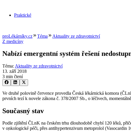
Praktické
proLékárníky.cz
Téma
Aktuality ze zdravotnictví
Z medicíny
Nabízí emergentní systém řešení nedostupn
Téma
:
Aktuality ze zdravotnictví
13. září 2018
3 min čtení
Ve druhé polovině července provedla Česká lékárnická komora (ČLnK
prvních tezí k novele zákona č. 378/2007 Sb., o léčivech, momentáln
Současný stav
Podle zjištění ČLnK na českém trhu dlouhodobě chybí 120 léků, přiče
v onkologické péči, přes antihypertenzivum metoprolol (Vasocardin 10