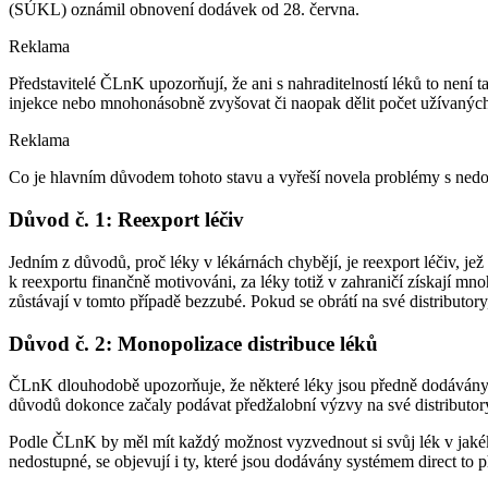
(SÚKL) oznámil obnovení dodávek od 28. června.
Reklama
Představitelé ČLnK upozorňují, že ani s nahraditelností léků to není
injekce nebo mnohonásobně zvyšovat či naopak dělit počet užívaných 
Reklama
Co je hlavním důvodem tohoto stavu a vyřeší novela problémy s nedost
Důvod č. 1: Reexport léčiv
Jedním z důvodů, proč léky v lékárnách chybějí, je reexport léčiv, je
k reexportu finančně motivováni, za léky totiž v zahraničí získají mn
zůstávají v tomto případě bezzubé. Pokud se obrátí na své distributor
Důvod č. 2: Monopolizace distribuce léků
ČLnK dlouhodobě upozorňuje, že některé léky jsou předně dodávány je
důvodů dokonce začaly podávat předžalobní výzvy na své distributor
Podle ČLnK by měl mít každý možnost vyzvednout si svůj lék v jakéko
nedostupné, se objevují i ty, které jsou dodávány systémem direct to 