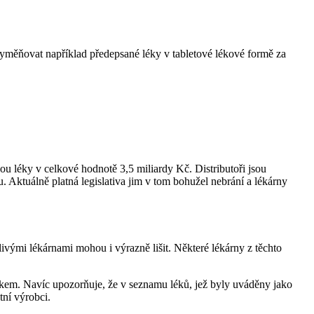
 vyměňovat například předepsané léky v tabletové lékové formě za
ou léky v celkové hodnotě 3,5 miliardy Kč. Distributoři jsou
u. Aktuálně platná legislativa jim v tom bohužel nebrání a lékárny
vými lékárnami mohou i výrazně lišit. Některé lékárny z těchto
tkem. Navíc upozorňuje, že v seznamu léků, jež byly uváděny jako
tní výrobci.