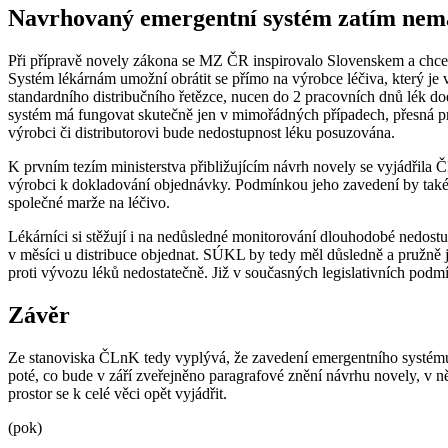
Navrhovaný emergentní systém zatím nemá
Při přípravě novely zákona se MZ ČR inspirovalo Slovenskem a chce z
Systém lékárnám umožní obrátit se přímo na výrobce léčiva, který je v
standardního distribučního řetězce, nucen do 2 pracovních dnů lék d
systém má fungovat skutečně jen v mimořádných případech, přesná pra
výrobci či distributorovi bude nedostupnost léku posuzována.
K prvním tezím ministerstva přibližujícím návrh novely se vyjádřila Č
výrobci k dokladování objednávky. Podmínkou jeho zavedení by také mě
společné marže na léčivo.
Lékárníci si stěžují i na nedůsledné monitorování dlouhodobé nedost
v měsíci u distribuce objednat. SÚKL by tedy měl důsledně a pružně
proti vývozu léků nedostatečně. Již v současných legislativních podm
Závěr
Ze stanoviska ČLnK tedy vyplývá, že zavedení emergentního systém
poté, co bude v září zveřejněno paragrafové znění návrhu novely, v 
prostor se k celé věci opět vyjádřit.
(pok)