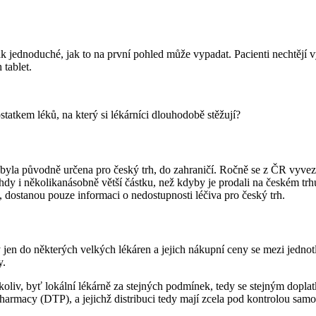
 tak jednoduché, jak to na první pohled může vypadat. Pacienti nechtějí
tablet.
atkem léků, na který si lékárníci dlouhodobě stěžují?
ž byla původně určena pro český trh, do zahraničí. Ročně se z ČR vyvez
ohdy i několikanásobně větší částku, než kdyby je prodali na českém trh
y, dostanou pouze informaci o nedostupnosti léčiva pro český trh.
n do některých velkých lékáren a jejich nákupní ceny se mezi jednotli
y.
liv, byť lokální lékárně za stejných podmínek, tedy se stejným dopla
pharmacy (DTP), a jejichž distribuci tedy mají zcela pod kontrolou samo