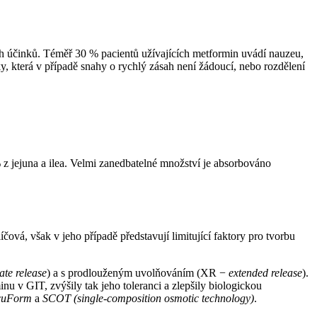
ích účinků. Téměř 30 % pacientů užívajících metformin uvádí nauzeu,
, která v případě snahy o rychlý zásah není žádoucí, nebo rozdělení
 jejuna a ilea. Velmi zanedbatelné množství je absorbováno
íčová, však v jeho případě představují limitující faktory pro tvorbu
te release
) a s prodlouženým uvolňováním (XR −⁠
extended release
).
u v GIT, zvýšily tak jeho toleranci a zlepšily biologickou
cuForm
a
SCOT (single-composition osmotic technology)
.