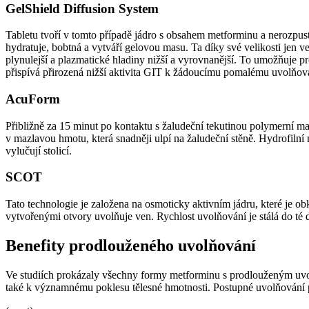
GelShield Diffusion System
Tabletu tvoří v tomto případě jádro s obsahem metforminu a nerozpus
hydratuje, bobtná a vytváří gelovou masu. Ta díky své velikosti jen v
plynulejší a plazmatické hladiny nižší a vyrovnanější. To umožňuje p
přispívá přirozená nižší aktivita GIT k žádoucímu pomalému uvolňov
AcuForm
Přibližně za 15 minut po kontaktu s žaludeční tekutinou polymerní m
v mazlavou hmotu, která snadněji ulpí na žaludeční stěně. Hydrofilní
vylučují stolicí.
SCOT
Tato technologie je založena na osmoticky aktivním jádru, které je 
vytvořenými otvory uvolňuje ven. Rychlost uvolňování je stálá do té d
Benefity prodlouženého uvolňování
Ve studiích prokázaly všechny formy metforminu s prodlouženým uvo
také k významnému poklesu tělesné hmotnosti. Postupné uvolňování po