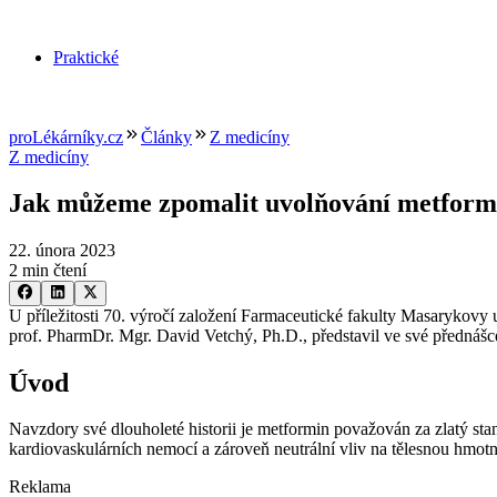
Praktické
proLékárníky.cz
Články
Z medicíny
Z medicíny
Jak můžeme zpomalit uvolňování metformin
22. února 2023
2 min čtení
U příležitosti 70. výročí založení Farmaceutické fakulty Masarykov
prof. PharmDr. Mgr. David Vetchý, Ph.D., představil ve své přednášc
Úvod
Navzdory své dlouholeté historii je metformin považován za zlatý stan
kardiovaskulárních nemocí a zároveň neutrální vliv na tělesnou hmotn
Reklama