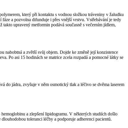
 polymerem, který při kontaktu s vodnou složkou tráveniny v žaludku
 fáze a pozvolna difunduje i přes vnější vrstvu. Vstřebávání je tedy
tiž takto upravený metformin podává současně s večerním jídlem,
ou nabobtná a zvětší svůj objem. Dojde ke změně její konzistence
řeva. Po asi 15 hodinách se matrice zcela rozpadá a pomocné látky se
ává do jádra, zvyšuje v něm osmotický tlak a léčivo se dvěma laserem
hemoglobinu a zlepšení lipidogramu. V některých studiích došlo
 dlouhodobou toleranci léčby a podporuje adherenci pacientů.