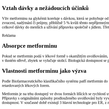
Vztah dávky a nežádoucích účinků
Vliv metforminu na glykémii koreluje s dávkou, která se pohybuje od 
zvracení, nadýmání či průjmy, přibližně 5 % kvůli těmto nepříjemným
celkové dávky do menších a užívání přípravku společně s jídlem. Tř
Reklama
Absorpce metforminu
Pokud se metformin podá v lékové formě s okamžitým uvolňováním, ze
v tlustém střevě, zbytek se vylučuje stolicí. Biologická dostupnost s
Vlastnosti metforminu jako výzva
Podle Biofarmaceutického klasifikačního systému patří metformin do tří
retardovaných lékových forem.
Metformin je na trhu dostupný ve dvou formách lišících se rychlostí
Přípravky s originálními způsoby prodlouženého uvolňování byly vyvin
dostupnost. V současné době existují 3 hlavní technologie pro ER, z