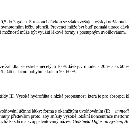
0,5 do 3 g⁠/⁠den. S rostoucí dávkou se však zvyšuje i výskyt nežádouc
 symptomům léčbu přeruší. Prevencí může být buď pomalá titrace dávky
etí možností může být využití lékové formy s postupným uvolňováním.
 žaludku se vstřebá necelých 10 % dávky, z duodena 20 % a až 60 % z
e při užití nalačno pohybuje kolem 50–60 %.
dy III. Vysoká hydrofilita a nízká propustnost, která je pro absorpci kl
 uvolňování účinné látky: forma s okamžitým uvolňováním (IR −⁠
immedia
uty především proto, aby snížily vysoké lokální koncentrace metformin
 nichž každá má svůj patentovaný název:
GelShield Diffusion System
,
A