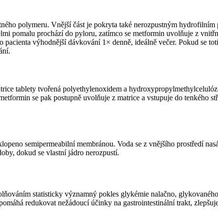
tného polymeru. Vnější část je pokryta také nerozpustným hydrofilním
elmi pomalu prochází do pyloru, zatímco se metformin uvolňuje z vnitřní
ro pacienta výhodnější dávkování 1× denně, ideálně večer. Pokud se to
ání.
atrice tablety tvořená polyethylenoxidem a hydroxypropylmethylcelulóz
 metformin se pak postupně uvolňuje z matrice a vstupuje do tenkého st
obklopeno semipermeabilní membránou. Voda se z vnějšího prostředí nas
oby, dokud se vlastní jádro nerozpustí.
lňováním statisticky významný pokles glykémie nalačno, glykovaného 
máhá redukovat nežádoucí účinky na gastrointestinální trakt, zlepšuje