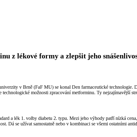
u z lékové formy a zlepšit jeho snášenlivo
y univerzity v Brně (FaF MU) se konal Den farmaceutické technologie.
e technologické možnosti zpracování metforminu. Ty nejzajímavější str
dard a lék 1. volby diabetu 2. typu. Mezi jeho výhody patří nízká cena, 
ost. Dá se užívat samostatně nebo v kombinaci se všemi ostatními antid