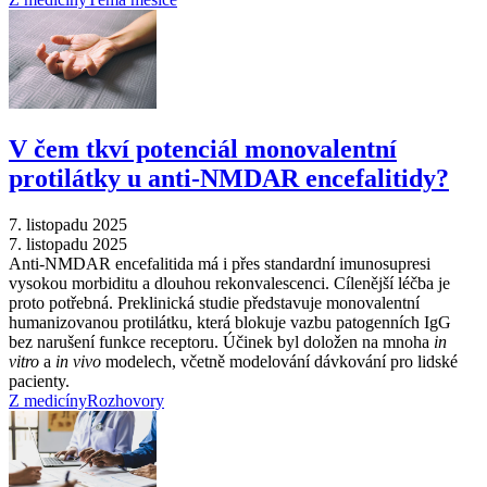
V čem tkví potenciál monovalentní
protilátky u anti-NMDAR encefalitidy?
7. listopadu 2025
7. listopadu 2025
Anti-NMDAR encefalitida má i přes standardní imunosupresi
vysokou morbiditu a dlouhou rekonvalescenci. Cílenější léčba je
proto potřebná. Preklinická studie představuje monovalentní
humanizovanou protilátku, která blokuje vazbu patogenních IgG
bez narušení funkce receptoru. Účinek byl doložen na mnoha
in
vitro
a
in vivo
modelech, včetně modelování dávkování pro lidské
pacienty.
Z medicíny
Rozhovory