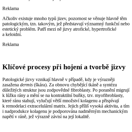
Reklama
Ačkoliv existuje mnoho typů jizev, pozornost se věnuje hlavně těm
patologickým, tzn. takovým, jež představují významný funkční nebo
estetický problém. Patří mezi ně jizvy atrofické, hypertrofické
a keloidní.
Reklama
Klíčové procesy při hojení a tvorbě jizvy
Patologické jizvy vznikají hlavně v případě, kdy je výrazněji
zasažena
dermis
(škára). Za obnovu chybějící tkáně a syntézu
důležitých struktur jsou zodpovědné fibroblasty. Po poranění migrují
k lůžku rány a mění se na kontraktilní buňky, tzv. myofibroblasty,
které ránu stahují, vylučují větší množství kolagenu a přispívají
k remodelaci extracelulární matrix. Jejich příliš vysoká aktivita, a tím
i nadprodukce kolagenu je podporována nadměrným mechanickým
napětí v ráně, jež výrazně závisí na její lokalitě.