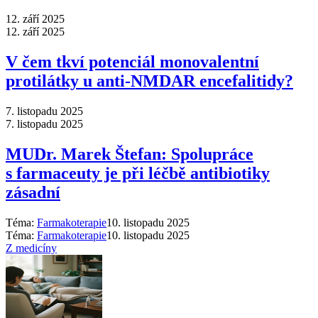
12. září 2025
12. září 2025
V čem tkví potenciál monovalentní
protilátky u anti-NMDAR encefalitidy?
7. listopadu 2025
7. listopadu 2025
MUDr. Marek Štefan: Spolupráce
s farmaceuty je při léčbě antibiotiky
zásadní
Téma:
Farmakoterapie
10. listopadu 2025
Téma:
Farmakoterapie
10. listopadu 2025
Z medicíny