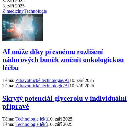
3. září 2025
3. září 2025
Z medicíny
Technologie
AI může díky přesnému rozlišení
nádorových buněk změnit onkologickou
léčbu
Téma:
Zdravotnické technologie/AI
10. září 2025
Téma:
Zdravotnické technologie/AI
10. září 2025
Skrytý potenciál glycerolu v individuální
přípravě
Téma:
Technologie léků
10. září 2025
Téma:
Technologie léků
10. září 2025