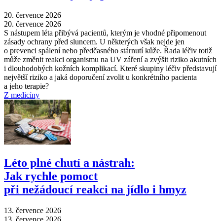
20. července 2026
20. července 2026
S nástupem léta přibývá pacientů, kterým je vhodné připomenout
zásady ochrany před sluncem. U některých však nejde jen
o prevenci spálení nebo předčasného stárnutí kůže. Řada léčiv totiž
může změnit reakci organismu na UV záření a zvýšit riziko akutních
i dlouhodobých kožních komplikací. Které skupiny léčiv představují
největší riziko a jaká doporučení zvolit u konkrétního pacienta
a jeho terapie?
Z medicíny
Léto plné chutí a nástrah:
Jak rychle pomoct
při nežádoucí reakci na jídlo i hmyz
13. července 2026
13. července 2026