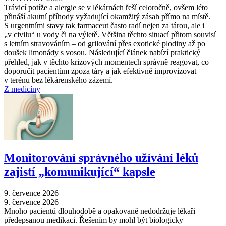
Trávicí potíže a alergie se v lékárnách řeší celoročně, ovšem léto
přináší akutní příhody vyžadující okamžitý zásah přímo na místě.
S urgentními stavy tak farmaceut často radí nejen za tárou, ale i
„v civilu“ u vody či na výletě. Většina těchto situací přitom souvisí
s letním stravováním –⁠ od grilování přes exotické plodiny až po
doušek limonády s vosou. Následující článek nabízí praktický
přehled, jak v těchto krizových momentech správně reagovat, co
doporučit pacientům zpoza táry a jak efektivně improvizovat
v terénu bez lékárenského zázemí.
Z medicíny
Monitorování správného užívání léků
zajistí „komunikující“ kapsle
9. července 2026
9. července 2026
Mnoho pacientů dlouhodobě a opakovaně nedodržuje lékaři
předepsanou medikaci. Řešením by mohl být biologicky