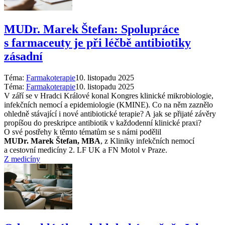
MUDr. Marek Štefan: Spolupráce
s farmaceuty je při léčbě antibiotiky
zásadní
Téma:
Farmakoterapie
10. listopadu 2025
Téma:
Farmakoterapie
10. listopadu 2025
V září se v Hradci Králové konal Kongres klinické mikrobiologie,
infekčních nemocí a epidemiologie (KMINE). Co na něm zaznělo
ohledně stávající i nové antibiotické terapie? A jak se přijaté závěry
propíšou do preskripce antibiotik v každodenní klinické praxi?
O své postřehy k těmto tématům se s námi podělil
MUDr. Marek Štefan, MBA
, z Kliniky infekčních nemocí
a cestovní medicíny 2. LF UK a FN Motol v Praze.
Z medicíny