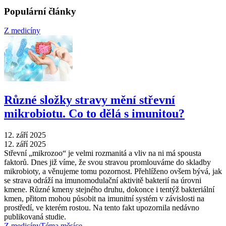
Populární články
Z medicíny
Různé složky stravy mění střevní
mikrobiotu. Co to dělá s imunitou?
12. září 2025
12. září 2025
Střevní „mikrozoo“ je velmi rozmanitá a vliv na ni má spousta
faktorů. Dnes již víme, že svou stravou promlouváme do skladby
mikrobioty, a věnujeme tomu pozornost. Přehlíženo ovšem bývá, jak
se strava odráží na imunomodulační aktivitě bakterií na úrovni
kmene. Různé kmeny stejného druhu, dokonce i tentýž bakteriální
kmen, přitom mohou působit na imunitní systém v závislosti na
prostředí, ve kterém rostou. Na tento fakt upozornila nedávno
publikovaná studie.
Z medicíny
Téma měsíce