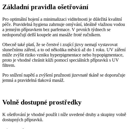
Základní pravidla ošetřování
Pro optimální hojení a minimalizaci viditelnosti je důležitá kvalitní
péče. Pravidelná hygiena zahrnuje omývání, ideálně vlažnou vodou
a jemným přípravkem bez parfemace. V prvních týdnech se
nedoporučují delší koupele ani masáže froté ručníkem.
Obecně také platí, že se čerstvé i zrající jizvy nemají vystavovat
slunečnímu záření, a to od několika měsíců až do 1 roku. UV záření
může zvýšit riziko vzniku hyperpigmentace nebo hypopigmentace,
proto je vhodné chránit kůži pomocí speciálních přípravků s UV
filtrem.
Pro snížení napětí a zvýšení pružnosti jizevnaté tkáně se doporučuje
jemná a pravidelná tlaková masáž.
Volně dostupné prostředky
K ošetřování je vhodné použít i níže uvedené druhy a skupiny volně
dostupných přípravků.