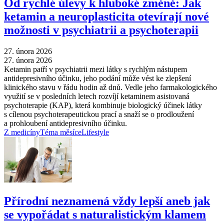
Od rychlé úlevy k hluboké změně: Jak
ketamin a neuroplasticita otevírají nové
možnosti v psychiatrii a psychoterapii
27. února 2026
27. února 2026
Ketamin patří v psychiatrii mezi látky s rychlým nástupem
antidepresivního účinku, jeho podání může vést ke zlepšení
klinického stavu v řádu hodin až dnů. Vedle jeho farmakologického
využití se v posledních letech rozvíjí ketaminem asistovaná
psychoterapie (KAP), která kombinuje biologický účinek látky
s cílenou psychoterapeutickou prací a snaží se o prodloužení
a prohloubení antidepresivního účinku.
Z medicíny
Téma měsíce
Lifestyle
Přírodní neznamená vždy lepší aneb jak
se vypořádat s naturalistickým klamem