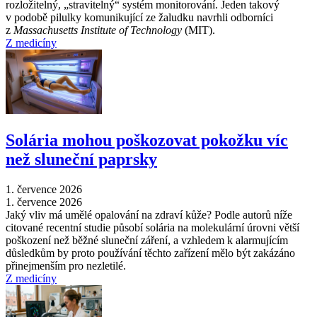
rozložitelný, „stravitelný“ systém monitorování. Jeden takový
v podobě pilulky komunikující ze žaludku navrhli odborníci
z
Massachusetts Institute of Technology
(MIT).
Z medicíny
Solária mohou poškozovat pokožku víc
než sluneční paprsky
1. července 2026
1. července 2026
Jaký vliv má umělé opalování na zdraví kůže? Podle autorů níže
citované recentní studie působí solária na molekulární úrovni větší
poškození než běžné sluneční záření, a vzhledem k alarmujícím
důsledkům by proto používání těchto zařízení mělo být zakázáno
přinejmenším pro nezletilé.
Z medicíny