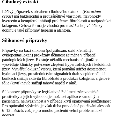
Cibulový extrakt
Léčivý přípravek s obsahem cibulového extraktu
(Extractum
cepae)
má baktericidní a protizánětlivé vlastnosti, flavonoidy
kvercetin a kempferol inhibují proliferaci fibroblastů a nadprodukci
kolagenu. Gelová forma je vhodná pro masáž a hojivé účinky
doplňuje také přítomný heparin a alantoin.
Silikonové přípravky
Přípravky na bázi silikonu (polysiloxan, oxid křemičitý,
cyklopentasiloxan) prokázaly účinnost zejména v případě
patologických jizev. Existuje několik mechanismů, jimiž se
vysvětluje klinicky potvrzené zlepšení hypertrofických i keloidních
jizev. Vytvářejí okluzní vrstvu, která pomáhá udržet dostatečnou
hydrataci jizvy, prostřednictvím signálních drah v epidermálních
buňkách snižují aktivitu fibroblastů a produkci kolagenu, a gelové
fólie (krytí) navíc snižují tahové napětí v ráně.
Silikonové přípravky se legislativně řadí mezi zdravotnické
prostředky a jejich výhodou je možnost aplikace samotným
pacientem, neinvazivnost a v případě krytí opakovaná použitelnost.
Pro optimální výsledek je však třeba pravidelné používání alespoň
6–12 měsíců, což je pro mnoho pacientů velmi problematické
dodržet.