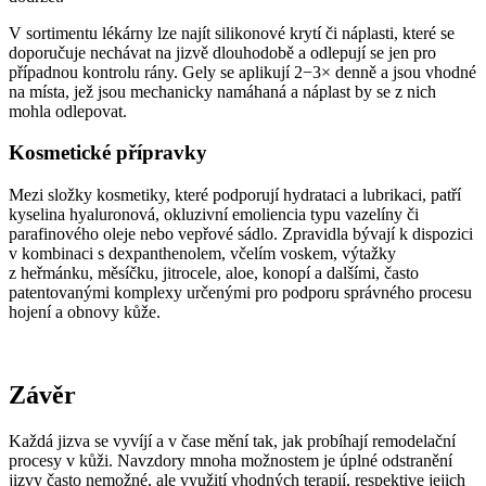
V sortimentu lékárny lze najít silikonové krytí či náplasti, které se
doporučuje nechávat na jizvě dlouhodobě a odlepují se jen pro
případnou kontrolu rány. Gely se aplikují 2−3× denně a jsou vhodné
na místa, jež jsou mechanicky namáhaná a náplast by se z nich
mohla odlepovat.
Kosmetické přípravky
Mezi složky kosmetiky, které podporují hydrataci a lubrikaci, patří
kyselina hyaluronová, okluzivní emoliencia typu vazelíny či
parafinového oleje nebo vepřové sádlo. Zpravidla bývají k dispozici
v kombinaci s dexpanthenolem, včelím voskem, výtažky
z heřmánku, měsíčku, jitrocele, aloe, konopí a dalšími, často
patentovanými komplexy určenými pro podporu správného procesu
hojení a obnovy kůže.
Závěr
Každá jizva se vyvíjí a v čase mění tak, jak probíhají remodelační
procesy v kůži. Navzdory mnoha možnostem je úplné odstranění
jizvy často nemožné, ale využití vhodných terapií, respektive jejich