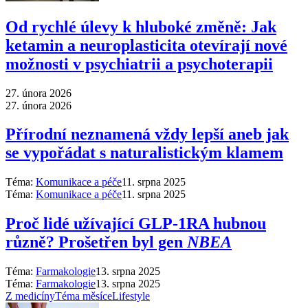
Od rychlé úlevy k hluboké změně: Jak
ketamin a neuroplasticita otevírají nové
možnosti v psychiatrii a psychoterapii
27. února 2026
27. února 2026
Přírodní neznamená vždy lepší aneb jak
se vypořádat s naturalistickým klamem
Téma:
Komunikace a péče
11. srpna 2025
Téma:
Komunikace a péče
11. srpna 2025
Proč lidé užívající GLP-1RA hubnou
různě? Prošetřen byl gen
NBEA
Téma:
Farmakologie
13. srpna 2025
Téma:
Farmakologie
13. srpna 2025
Z medicíny
Téma měsíce
Lifestyle