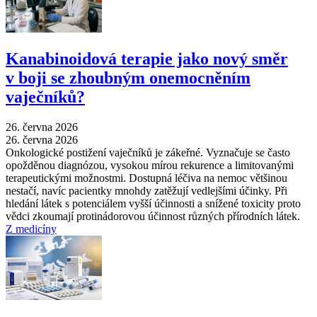
Kanabinoidová terapie jako nový směr
v boji se zhoubným onemocněním
vaječníků?
26. června 2026
26. června 2026
Onkologické postižení vaječníků je zákeřné. Vyznačuje se často
opožděnou diagnózou, vysokou mírou rekurence a limitovanými
terapeutickými možnostmi. Dostupná léčiva na nemoc většinou
nestačí, navíc pacientky mnohdy zatěžují vedlejšími účinky. Při
hledání látek s potenciálem vyšší účinnosti a snížené toxicity proto
vědci zkoumají protinádorovou účinnost různých přírodních látek.
Z medicíny