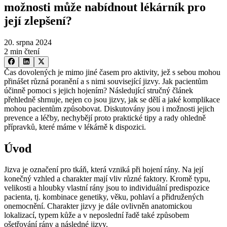
možnosti může nabídnout lékárník pro
její zlepšení?
20. srpna 2024
2 min čtení
Čas dovolených je mimo jiné časem pro aktivity, jež s sebou mohou
přinášet různá poranění a s nimi související jizvy. Jak pacientům
účinně pomoci s jejich hojením? Následující stručný článek
přehledně shrnuje, nejen co jsou jizvy, jak se dělí a jaké komplikace
mohou pacientům způsobovat. Diskutovány jsou i možnosti jejich
prevence a léčby, nechybějí proto praktické tipy a rady ohledně
přípravků, které máme v lékárně k dispozici.
Úvod
Jizva je označení pro tkáň, která vzniká při hojení rány. Na její
konečný vzhled a charakter mají vliv různé faktory. Kromě typu,
velikosti a hloubky vlastní rány jsou to individuální predispozice
pacienta, tj. kombinace genetiky, věku, pohlaví a přidružených
onemocnění. Charakter jizvy je dále ovlivněn anatomickou
lokalizací, typem kůže a v neposlední řadě také způsobem
ošetřování rány a následné jizvy.