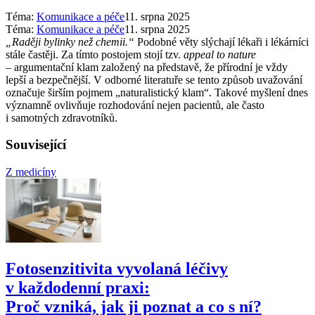
Téma:
Komunikace a péče
11. srpna 2025
Téma:
Komunikace a péče
11. srpna 2025
„Raději bylinky než chemii.“
Podobné věty slýchají lékaři i lékárníci
stále častěji. Za tímto postojem stojí tzv.
appeal to nature
–⁠ argumentační klam založený na představě, že přírodní je vždy
lepší a bezpečnější. V odborné literatuře se tento způsob uvažování
označuje širším pojmem „naturalistický klam“. Takové myšlení dnes
významně ovlivňuje rozhodování nejen pacientů, ale často
i samotných zdravotníků.
Související
Z medicíny
Fotosenzitivita vyvolaná léčivy
v každodenní praxi:
Proč vzniká, jak ji poznat a co s ní?