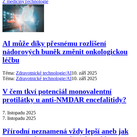
Z medicíny
Technologie
AI může díky přesnému rozlišení
nádorových buněk změnit onkologickou
léčbu
Téma:
Zdravotnické technologie/AI
10. září 2025
Téma:
Zdravotnické technologie/AI
10. září 2025
V čem tkví potenciál monovalentní
protilátky u anti-NMDAR encefalitidy?
7. listopadu 2025
7. listopadu 2025
Přírodní neznamená vždy lepší aneb jak