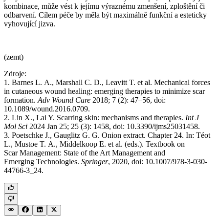
kombinace, může vést k jejímu výraznému zmenšení, zploštění či
odbarvení. Cílem péče by měla být maximálně funkční a esteticky
vyhovující jizva.
(zemt)
Zdroje:
1. Barnes L. A., Marshall C. D., Leavitt T. et al. Mechanical forces
in cutaneous wound healing: emerging therapies to minimize scar
formation.
Adv Wound Care
2018; 7 (2): 47–56, doi:
10.1089/wound.2016.0709.
2. Lin X., Lai Y. Scarring skin: mechanisms and therapies.
Int J
Mol Sci
2024 Jan 25; 25 (3): 1458, doi: 10.3390/ijms25031458.
3. Poetschke J., Gauglitz G. G. Onion extract. Chapter 24. In: Téot
L., Mustoe T. A., Middelkoop E. et al. (eds.). Textbook on
Scar Management: State of the Art Management and
Emerging Technologies.
Springer
, 2020, doi: 10.1007/978-3-030-
44766-3_24.