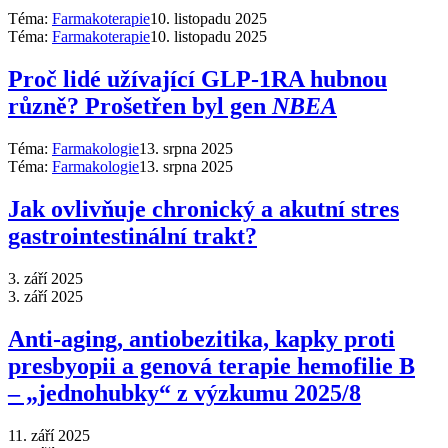
Téma:
Farmakoterapie
10. listopadu 2025
Téma:
Farmakoterapie
10. listopadu 2025
Proč lidé užívající GLP-1RA hubnou
různě? Prošetřen byl gen
NBEA
Téma:
Farmakologie
13. srpna 2025
Téma:
Farmakologie
13. srpna 2025
Jak ovlivňuje chronický a akutní stres
gastrointestinální trakt?
3. září 2025
3. září 2025
Anti‑aging, antiobezitika, kapky proti
presbyopii a genová terapie hemofilie B
–⁠ „jednohubky“ z výzkumu 2025/8
11. září 2025