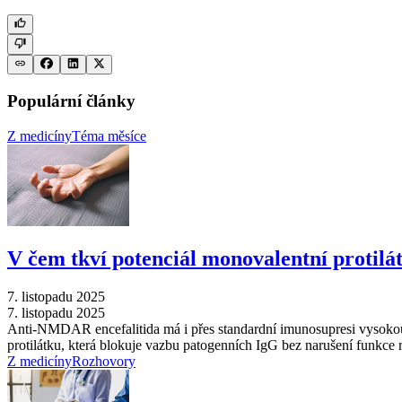
Populární články
Z medicíny
Téma měsíce
V čem tkví potenciál monovalentní protil
7. listopadu 2025
7. listopadu 2025
Anti-NMDAR encefalitida má i přes standardní imunosupresi vysokou 
protilátku, která blokuje vazbu patogenních IgG bez narušení funkc
Z medicíny
Rozhovory