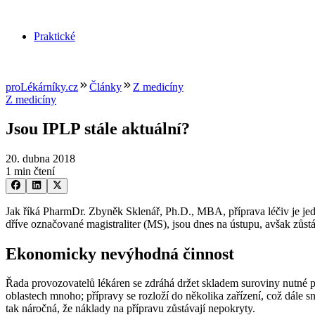
Praktické
proLékárníky.cz
Články
Z medicíny
Z medicíny
Jsou IPLP stále aktuální?
20. dubna 2018
1 min čtení
Jak říká PharmDr. Zbyněk Sklenář, Ph.D., MBA, příprava léčiv je jedi
dříve označované magistraliter (MS), jsou dnes na ústupu, avšak zůstá
Ekonomicky nevýhodná činnost
Řada provozovatelů lékáren se zdráhá držet skladem suroviny nutné p
oblastech mnoho; přípravy se rozloží do několika zařízení, což dále s
tak náročná, že náklady na přípravu zůstávají nepokryty.