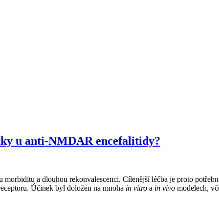
átky u anti-NMDAR encefalitidy?
morbiditu a dlouhou rekonvalescenci. Cílenější léčba je proto potřeb
e receptoru. Účinek byl doložen na mnoha
in vitro
a
in vivo
modelech, vče