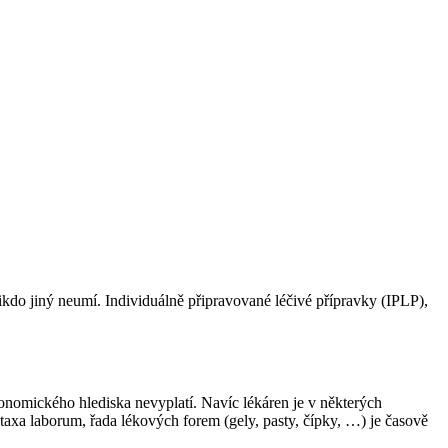
ikdo jiný neumí. Individuálně připravované léčivé přípravky (IPLP),
onomického hlediska nevyplatí. Navíc lékáren je v některých
 taxa laborum, řada lékových forem (gely, pasty, čípky, …) je časově