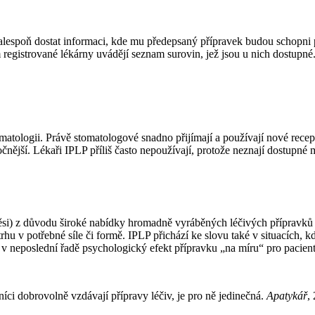
y alespoň dostat informaci, kde mu předepsaný přípravek budou schopni 
m registrované lékárny uvádějí seznam surovin, jež jsou u nich dostupné
omatologii. Právě stomatologové snadno přijímají a používají nové recep
nější. Lékaři IPLP příliš často nepoužívají, protože neznají dostupné 
směsi) z důvodu široké nabídky hromadně vyráběných léčivých přípravků
na trhu v potřebné síle či formě. IPLP přichází ke slovu také v situací
v neposlední řadě psychologický efekt přípravku „na míru“ pro pacient
ci dobrovolně vzdávají přípravy léčiv, je pro ně jedinečná.
Apatykář
,