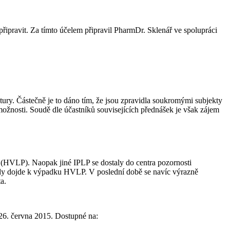
připravit. Za tímto účelem připravil PharmDr. Sklenář ve spolupráci
.
tury. Částečně je to dáno tím, že jsou zpravidla soukromými subjekty
možnosti. Soudě dle účastníků souvisejících přednášek je však zájem
 (HVLP). Naopak jiné IPLP se dostaly do centra pozornosti
ch, kdy dojde k výpadku HVLP. V poslední době se navíc výrazně
a.
 26. června 2015. Dostupné na: