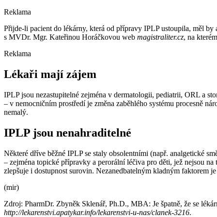
Reklama
Přijde-li pacient do lékárny, která od přípravy IPLP ustoupila, měl b
s MVDr. Mgr. Kateřinou Horáčkovou web
magistraliter.cz
, na které
Reklama
Lékaři mají zájem
IPLP jsou nezastupitelné zejména v dermatologii, pediatrii, ORL a st
–⁠ v nemocničním prostředí je změna zaběhlého systému procesně nároč
nemalý.
IPLP jsou nenahraditelné
Některé dříve běžné IPLP se staly obsolentními (např. analgetické 
–⁠ zejména topické přípravky a perorální léčiva pro děti, jež nejsou 
zlepšuje i dostupnost surovin. Nezanedbatelným kladným faktorem je 
(mir)
Zdroj: PharmDr. Zbyněk Sklenář, Ph.D., MBA: Je špatně, že se lékární
http://lekarenstvi.apatykar.info/lekarenstvi-u-nas/clanek-3216
.