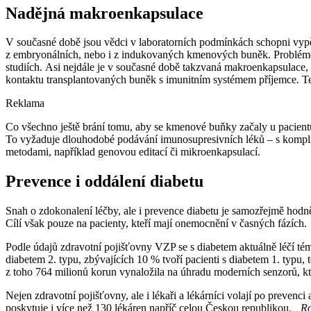
Nadějná makroenkapsulace
V současné době jsou vědci v laboratorních podmínkách schopni vypěs
z embryonálních, nebo i z indukovaných kmenových buněk. Problémem v
studiích. Asi nejdále je v současné době takzvaná makroenkapsulace, 
kontaktu transplantovaných buněk s imunitním systémem příjemce
.
Te
Reklama
Co všechno ještě brání tomu, aby se kmenové buňky začaly u pacientů
To vyžaduje dlouhodobé podávání imunosupresivních léků –⁠ s komplik
metodami, například genovou editací či mikroenkapsulací.
Prevence i oddálení diabetu
Snah o zdokonalení léčby, ale i prevence diabetu je samozřejmě hodn
Cílí však pouze na pacienty, kteří mají onemocnění v časných fázích.
Podle údajů zdravotní pojišťovny VZP se s diabetem aktuálně léčí tém
diabetem 2. typu, zbývajících 10 % tvoří pacienti s diabetem 1. typu
z toho 764 milionů korun vynaložila na úhradu moderních senzorů, kt
Nejen zdravotní pojišťovny, ale i lékaři a lékárníci volají po prevenc
poskytuje i více než 130 lékáren napříč celou Českou republikou.
„Ro