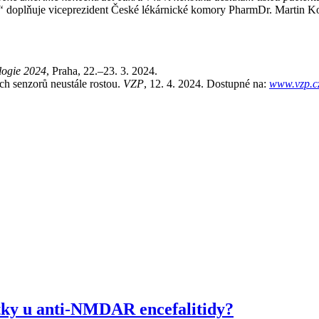
“
doplňuje viceprezident České lékárnické komory PharmDr. Martin K
logie 2024
, Praha, 22.–23. 3. 2024.
ch senzorů neustále rostou.
VZP
, 12. 4. 2024. Dostupné na:
www.vzp.cz
átky u anti-NMDAR encefalitidy?