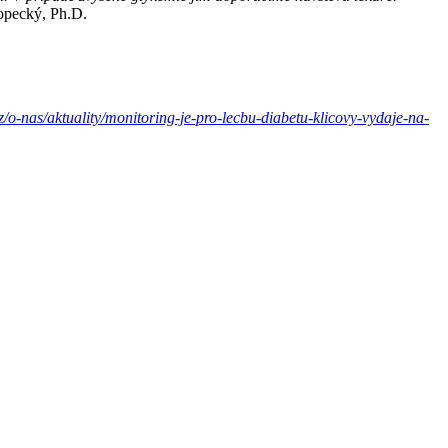
opecký, Ph.D.
/o-nas/aktuality/monitoring-je-pro-lecbu-diabetu-klicovy-vydaje-na-