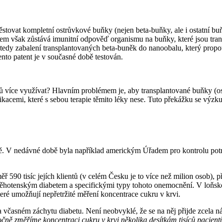
tovat kompletní ostrůvkové buňky (nejen beta-buňky, ale i ostatní bu
šak zůstává imunitní odpověď organismu na buňky, které jsou transplan
tedy zabalení transplantovaných beta-buněk do nanoobalu, který propoušt
nto patent je v současné době testován.
 více využívat? Hlavním problémem je, aby transplantované buňky (ost
acemi, které s sebou terapie těmito léky nese. Tuto překážku se výzku
ě. V nedávné době byla například americkým Úřadem pro kontrolu potrav
ěř 590 tisíc jejích klientů (v celém Česku je to více než milion osob),
, těhotenským diabetem a specifickými typy tohoto onemocnění. V loňské
eré umožňují nepřetržité měření koncentrace cukru v krvi.
i a včasném záchytu diabetu. Není neobvyklé, že se na něj přijde zcela 
čně změříme koncentraci cukru v krvi několika desítkám tisíců pacient