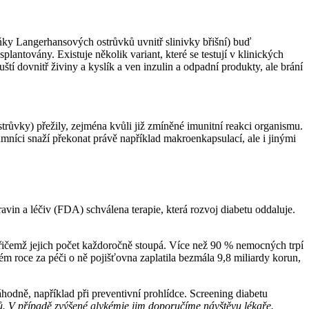
ňky Langerhansových ostrůvků uvnitř slinivky břišní) buď
továny. Existuje několik variant, které se testují v klinických
í dovnitř živiny a kyslík a ven inzulin a odpadní produkty, ale brání
růvky) přežily, zejména kvůli již zmíněné imunitní reakci organismu.
mníci snaží překonat právě například makroenkapsulací, ale i jinými
in a léčiv (FDA) schválena terapie, která rozvoj diabetu oddaluje.
 přičemž jejich počet každoročně stoupá. Více než 90 % nemocných trpí
m roce za péči o ně pojišťovna zaplatila bezmála 9,8 miliardy korun,
náhodně, například při preventivní prohlídce. Screening diabetu
ů. V případě zvýšené glykémie jim doporučíme návštěvu lékaře.