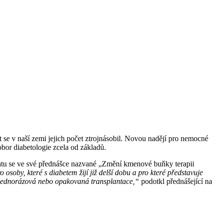
 se v naší zemi jejich počet ztrojnásobil. Novou nadějí pro nemocné
bor diabetologie zcela od základů.
matu se ve své přednášce nazvané „Změní kmenové buňky terapii
 osoby, které s diabetem žijí již delší dobu a pro které představuje
h jednorázová nebo opakovaná transplantace,“
podotkl přednášející na