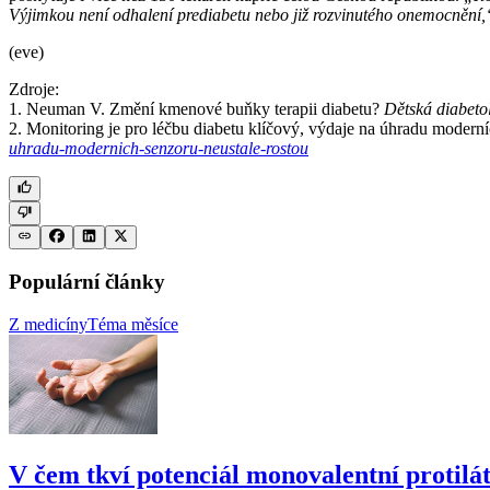
Výjimkou není odhalení prediabetu nebo již rozvinutého onemocnění,
(eve)
Zdroje:
1. Neuman V. Změní kmenové buňky terapii diabetu?
Dětská diabeto
2. Monitoring je pro léčbu diabetu klíčový, výdaje na úhradu moderní
uhradu-modernich-senzoru-neustale-rostou
Populární články
Z medicíny
Téma měsíce
V čem tkví potenciál monovalentní protil