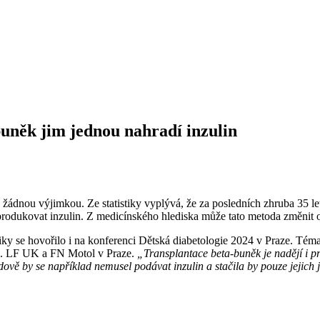
buněk jim jednou nahradí inzulin
 žádnou výjimkou. Ze statistiky vyplývá, že za posledních zhruba 35 let
rodukovat inzulin. Z medicínského hlediska může tato metoda změnit o
iky se hovořilo i na konferenci Dětská diabetologie 2024 v Praze. Té
 2. LF UK a FN Motol v Praze.
„Transplantace beta-buněk je nadějí i pro
ově by se například nemusel podávat inzulin a stačila by pouze jejic