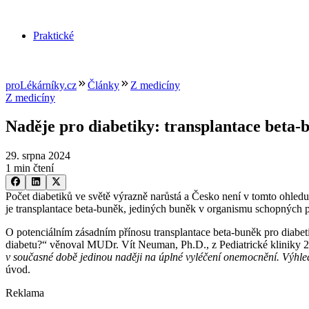
Praktické
proLékárníky.cz
Články
Z medicíny
Z medicíny
Naděje pro diabetiky: transplantace beta-
29. srpna 2024
1 min čtení
Počet diabetiků ve světě výrazně narůstá a Česko není v tomto ohledu
je transplantace beta-buněk, jediných buněk v organismu schopných p
O potenciálním zásadním přínosu transplantace beta-buněk pro diabet
diabetu?“ věnoval MUDr. Vít Neuman, Ph.D., z Pediatrické kliniky
v současné době jedinou naději na úplné vyléčení onemocnění. Výhled
úvod.
Reklama