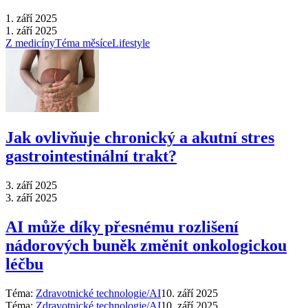
1. září 2025
1. září 2025
Z medicíny
Téma měsíce
Lifestyle
Jak ovlivňuje chronický a akutní stres
gastrointestinální trakt?
3. září 2025
3. září 2025
AI může díky přesnému rozlišení
nádorových buněk změnit onkologickou
léčbu
Téma:
Zdravotnické technologie/AI
10. září 2025
Téma:
Zdravotnické technologie/AI
10. září 2025