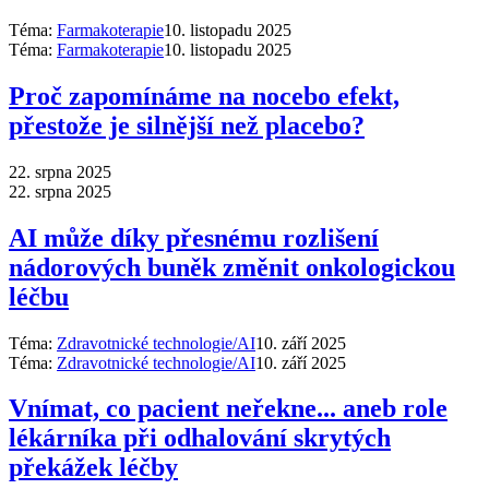
Téma:
Farmakoterapie
10. listopadu 2025
Téma:
Farmakoterapie
10. listopadu 2025
Proč zapomínáme na nocebo efekt,
přestože je silnější než placebo?
22. srpna 2025
22. srpna 2025
AI může díky přesnému rozlišení
nádorových buněk změnit onkologickou
léčbu
Téma:
Zdravotnické technologie/AI
10. září 2025
Téma:
Zdravotnické technologie/AI
10. září 2025
Vnímat, co pacient neřekne... aneb role
lékárníka při odhalování skrytých
překážek léčby