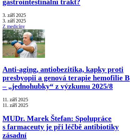
gastrointestinální trakt?
3. září 2025
3. září 2025
Z medicíny
Anti‑aging, antiobezitika, kapky proti
presbyopii a genová terapie hemofilie B
–⁠ „jednohubky“ z výzkumu 2025/8
11. září 2025
11. září 2025
MUDr. Marek Štefan: Spolupráce
s farmaceuty je při léčbě antibiotiky
zásadní