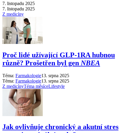
7. listopadu 2025
7. listopadu 2025
Z medicíny
Proč lidé užívající GLP-1RA hubnou
různě? Prošetřen byl gen
NBEA
Téma:
Farmakologie
13. srpna 2025
Téma:
Farmakologie
13. srpna 2025
Z medicíny
Téma měsíce
Lifestyle
Jak ovlivňuje chronický a akutní stres