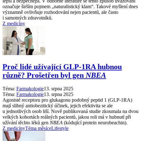
lepší a bezpečnější. V odborné literatuře se tento způsob uvažování
označuje širším pojmem „naturalistický klam“. Takové myšlení dnes
významně ovlivňuje rozhodování nejen pacientů, ale často
i samotných zdravotníků.
Z medicíny
Proč lidé užívající GLP-1RA hubnou
různě? Prošetřen byl gen
NBEA
Téma:
Farmakologie
13. srpna 2025
Téma:
Farmakologie
13. srpna 2025
Agonisté receptoru pro glukagonu podobný peptid 1 (GLP-1RA)
mají slibný antiobezitický účinek, jejich efektivita se ale
u jednotlivých osob liší. Nově publikovaná studie zkoumala na dvou
velkých kohortách reálných pacientů, jakou roli má v hubnutí při
užívání těchto léků gen
NBEA
(kódující protein neurobeachin).
Z medicíny
Téma měsíce
Lifestyle