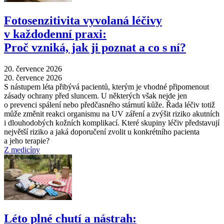
Fotosenzitivita vyvolaná léčivy
v každodenní praxi:
Proč vzniká, jak ji poznat a co s ní?
20. července 2026
20. července 2026
S nástupem léta přibývá pacientů, kterým je vhodné připomenout
zásady ochrany před sluncem. U některých však nejde jen
o prevenci spálení nebo předčasného stárnutí kůže. Řada léčiv totiž
může změnit reakci organismu na UV záření a zvýšit riziko akutních
i dlouhodobých kožních komplikací. Které skupiny léčiv představují
největší riziko a jaká doporučení zvolit u konkrétního pacienta
a jeho terapie?
Z medicíny
Léto plné chutí a nástrah: