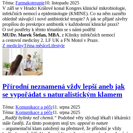
Téma:
Farmakoterapie
10. listopadu 2025
V září se v Hradci Králové konal Kongres klinické mikrobiologie,
infekčních nemocí a epidemiologie (KMINE). Co na něm zaznělo
ohledně stávající i nové antibiotické terapie? A jak se přijaté závěry
propíšou do preskripce antibiotik v každodenní klinické praxi?
O své postřehy k těmto tématům se s námi podělil
MUDr. Marek Štefan, MBA
, z Kliniky infekčních nemocí
a cestovní medicíny 2. LF UK a FN Motol v Praze.
Z medicíny
Téma měsíce
Lifestyle
Přírodní neznamená vždy lepší aneb jak
se vypořádat s naturalistickým klamem
Téma:
Komunikace a péče
11. srpna 2025
Téma:
Komunikace a péče
11. srpna 2025
„Raději bylinky než chemii.“
Podobné věty slýchají lékaři i lékárníci
stále častěji. Za tímto postojem stojí tzv.
appeal to nature
–⁠ argumentační klam založený na představě, že přírodní je vždy