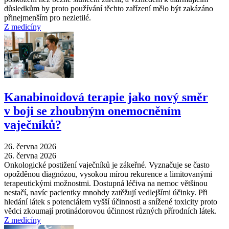
důsledkům by proto používání těchto zařízení mělo být zakázáno
přinejmenším pro nezletilé.
Z medicíny
Kanabinoidová terapie jako nový směr
v boji se zhoubným onemocněním
vaječníků?
26. června 2026
26. června 2026
Onkologické postižení vaječníků je zákeřné. Vyznačuje se často
opožděnou diagnózou, vysokou mírou rekurence a limitovanými
terapeutickými možnostmi. Dostupná léčiva na nemoc většinou
nestačí, navíc pacientky mnohdy zatěžují vedlejšími účinky. Při
hledání látek s potenciálem vyšší účinnosti a snížené toxicity proto
vědci zkoumají protinádorovou účinnost různých přírodních látek.
Z medicíny