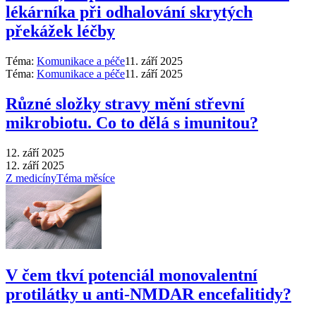
lékárníka při odhalování skrytých
překážek léčby
Téma:
Komunikace a péče
11. září 2025
Téma:
Komunikace a péče
11. září 2025
Různé složky stravy mění střevní
mikrobiotu. Co to dělá s imunitou?
12. září 2025
12. září 2025
Z medicíny
Téma měsíce
V čem tkví potenciál monovalentní
protilátky u anti-NMDAR encefalitidy?