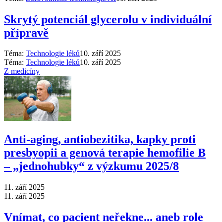
Skrytý potenciál glycerolu v individuální
přípravě
Téma:
Technologie léků
10. září 2025
Téma:
Technologie léků
10. září 2025
Z medicíny
Anti‑aging, antiobezitika, kapky proti
presbyopii a genová terapie hemofilie B
–⁠ „jednohubky“ z výzkumu 2025/8
11. září 2025
11. září 2025
Vnímat, co pacient neřekne... aneb role