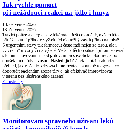
Jak rychle pomoct
při nežádoucí reakci na jídlo i hmyz
13. července 2026
13. července 2026
Trávicí potíže a alergie se v lékárnách řeší celoročně, ovšem léto
přináší akutní příhody vyžadující okamžitý zásah přímo na místě.
S urgentními stavy tak farmaceut často radí nejen za tárou, ale i
„v civilu“ u vody či na výletě. Většina těchto situací přitom souvisí
s letním stravováním –⁠ od grilování přes exotické plodiny až po
doušek limonády s vosou. Následující článek nabízí praktický
přehled, jak v těchto krizových momentech správně reagovat, co
doporučit pacientům zpoza táry a jak efektivně improvizovat
v terénu bez lékárenského zázemí.
Z medicíny
Monitorování správného užívání léků
zajistí „komunikující“ kapsle