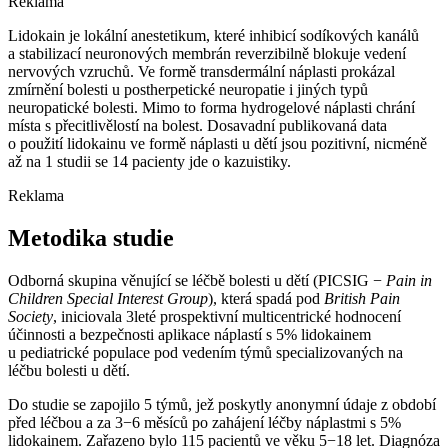
Reklama
Lidokain je lokální anestetikum, které inhibicí sodíkových kanálů
a stabilizací neuronových membrán reverzibilně blokuje vedení
nervových vzruchů. Ve formě transdermální náplasti prokázal
zmírnění bolesti u postherpetické neuropatie i jiných typů
neuropatické bolesti. Mimo to forma hydrogelové náplasti chrání
místa s přecitlivělostí na bolest. Dosavadní publikovaná data
o použití lidokainu ve formě náplasti u dětí jsou pozitivní, nicméně
až na 1 studii se 14 pacienty jde o kazuistiky.
Reklama
Metodika studie
Odborná skupina věnující se léčbě bolesti u dětí (PICSIG −⁠
Pain in
Children Special Interest Group
), která spadá pod
British Pain
Society
, iniciovala 3leté prospektivní multicentrické hodnocení
účinnosti a bezpečnosti aplikace náplastí s 5% lidokainem
u pediatrické populace pod vedením týmů specializovaných na
léčbu bolesti u dětí.
Do studie se zapojilo 5 týmů, jež poskytly anonymní údaje z období
před léčbou a za 3−6 měsíců po zahájení léčby náplastmi s 5%
lidokainem. Zařazeno bylo 115 pacientů ve věku 5−18 let. Diagnóza