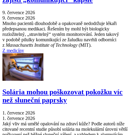
9. července 2026
9. července 2026
Mnoho pacientů dlouhodobě a opakovaně nedodržuje lékaři
předepsanou medikaci. Řešením by mohl být biologicky
rozložitelný, „stravitelný“ systém monitorování. Jeden takový
v podobě pilulky komunikující ze žaludku navrhli odborníci
z
Massachusetts Institute of Technology
(MIT).
Z medicíny
Solária mohou poškozovat pokožku víc
než sluneční paprsky
1. července 2026
1. července 2026
Jaký vliv má umělé opalování na zdraví kůže? Podle autorů níže
citované recentní studie působí solária na molekulární úrovni větší
poškození než běžné sluneční záření, a vzhledem k alarmujícím