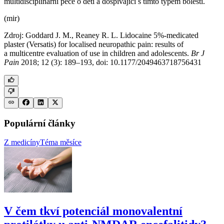
multidisciplinární péče o děti a dospívající s tímto typem bolesti.
(mir)
Zdroj: Goddard J. M., Reaney R. L. Lidocaine 5%-medicated
plaster (Versatis) for localised neuropathic pain: results of
a multicentre evaluation of use in children and adolescents.
Br J
Pain
2018; 12 (3): 189–193, doi: 10.1177/2049463718756431
Populární články
Z medicíny
Téma měsíce
V čem tkví potenciál monovalentní