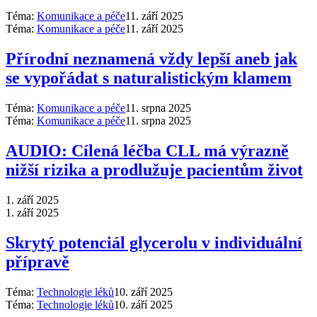
Téma:
Komunikace a péče
11. září 2025
Téma:
Komunikace a péče
11. září 2025
Přírodní neznamená vždy lepší aneb jak
se vypořádat s naturalistickým klamem
Téma:
Komunikace a péče
11. srpna 2025
Téma:
Komunikace a péče
11. srpna 2025
AUDIO: Cílená léčba CLL má výrazně
nižší rizika a prodlužuje pacientům život
1. září 2025
1. září 2025
Skrytý potenciál glycerolu v individuální
přípravě
Téma:
Technologie léků
10. září 2025
Téma:
Technologie léků
10. září 2025