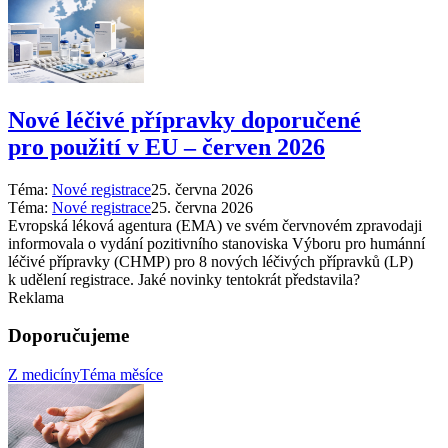
Nové léčivé přípravky doporučené
pro použití v EU –⁠ červen 2026
Téma:
Nové registrace
25. června 2026
Téma:
Nové registrace
25. června 2026
Evropská léková agentura (EMA) ve svém červnovém zpravodaji
informovala o vydání pozitivního stanoviska Výboru pro humánní
léčivé přípravky (CHMP) pro 8 nových léčivých přípravků (LP)
k udělení registrace. Jaké novinky tentokrát představila?
Reklama
Doporučujeme
Z medicíny
Téma měsíce