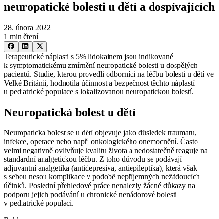
neuropatické bolesti u dětí a dospívajících
28. února 2022
1 min čtení
Terapeutické náplasti s 5% lidokainem jsou indikované
k symptomatickému zmírnění neuropatické bolesti u dospělých
pacientů. Studie, kterou provedli odborníci na léčbu bolesti u dětí ve
Velké Británii, hodnotila účinnost a bezpečnost těchto náplastí
u pediatrické populace s lokalizovanou neuropatickou bolestí.
Neuropatická bolest u dětí
Neuropatická bolest se u dětí objevuje jako důsledek traumatu,
infekce, operace nebo např. onkologického onemocnění. Často
velmi negativně ovlivňuje kvalitu života a nedostatečně reaguje na
standardní analgetickou léčbu. Z toho důvodu se podávají
adjuvantní analgetika (antidepresiva, antiepileptika), která však
s sebou nesou komplikace v podobě nepříjemných nežádoucích
účinků. Poslední přehledové práce nenalezly žádné důkazy na
podporu jejich podávání u chronické nenádorové bolesti
v pediatrické populaci.