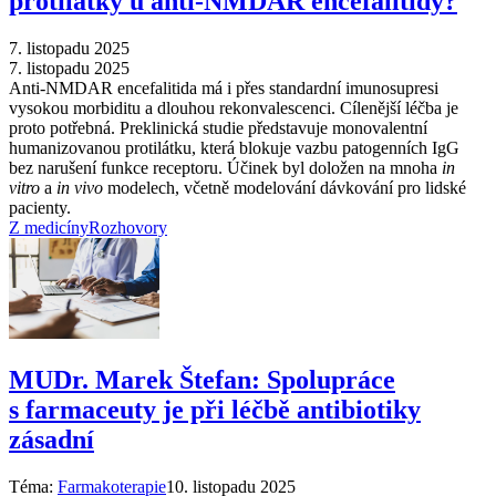
protilátky u anti-NMDAR encefalitidy?
7. listopadu 2025
7. listopadu 2025
Anti-NMDAR encefalitida má i přes standardní imunosupresi
vysokou morbiditu a dlouhou rekonvalescenci. Cílenější léčba je
proto potřebná. Preklinická studie představuje monovalentní
humanizovanou protilátku, která blokuje vazbu patogenních IgG
bez narušení funkce receptoru. Účinek byl doložen na mnoha
in
vitro
a
in vivo
modelech, včetně modelování dávkování pro lidské
pacienty.
Z medicíny
Rozhovory
MUDr. Marek Štefan: Spolupráce
s farmaceuty je při léčbě antibiotiky
zásadní
Téma:
Farmakoterapie
10. listopadu 2025