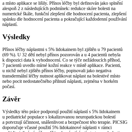
a místo aplikace se lišily. Přínos léčby byl definován jako splnění
alespoň 2 z následujících podmínek: redukce skóre bolesti na
numerické škále, funkční zlepšení dle hodnocení pacienta, zlepšení
spánku dle hodnocení pacienta a pokračující každodenní používání
náplastí.
Výsledky
Přínos léčby náplastmi s 5% lidokainem byl zjištěn u 79 pacientů
(69 %). U 32 dětí nebyl přínos pozorován a u 4 pacientů nebyla
k dispozici data k vyhodnocení. Co se týče nežádoucích příhod,
7 pacientů uvedlo mírné kožní reakce v místě aplikace. Pacienti,
u nichž nebyl zjištěn přínos léčby, popisovali jako negativa
transdermální léčby nutnost aplikovat náplast na bolestivé místo
nebo pocit nedostatečného přilnutí náplasti, zejména v horkém
počasí.
Závěr
Výsledky této práce podporují použití náplastí s 5% lidokainem
u pediatrické populace s lokalizovanou neuropatickou bolestí
a potvrzují účinnost, snášenlivost a bezpečnost této terapie. PICSIG
doporučuje včasné použití 5% lidokainové náplasti v rámci