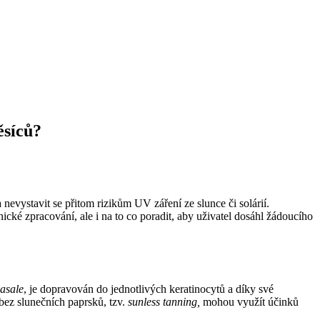
ěsíců?
nevystavit se přitom rizikům UV záření ze slunce či solárií.
ké zpracování, ale i na to co poradit, aby uživatel dosáhl žádoucího
asale
, je dopravován do jednotlivých keratinocytů a díky své
bez slunečních paprsků, tzv.
sunless tanning,
mohou využít účinků