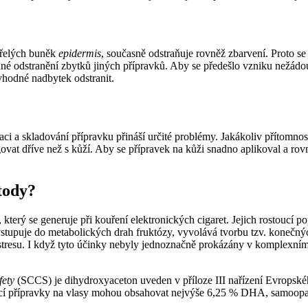
mřelých buněk
epidermis
, současně odstraňuje rovněž zbarvení. Proto s
né odstranění zbytků jiných přípravků. Aby se předešlo vzniku nežádo
 vhodné nadbytek odstranit.
ci a skladování přípravku přináší určité problémy. Jakákoliv přítomnost
t dříve než s kůží. Aby se přípravek na kůži snadno aplikoval a rovno
etody?
erý se generuje při kouření elektronických cigaret. Jejich rostoucí pop
stupuje do metabolických drah fruktózy, vyvolává tvorbu tzv. konečný
tresu. I když tyto účinky nebyly jednoznačně prokázány v komplexním 
fety
(SCCS) je dihydroxyaceton uveden v příloze III nařízení Evropské
icí přípravky na vlasy mohou obsahovat nejvýše 6,25 % DHA, samoopa