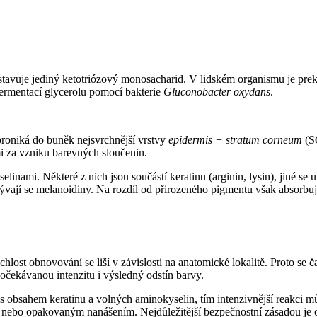
vuje jediný ketotriózový monosacharid. V lidském organismu je preku
ermentací glycerolu pomocí bakterie
Gluconobacter oxydans
.
proniká do buněk nejsvrchnější vrstvy
epidermis −⁠ stratum corneum
(SC
mi za vzniku barevných sloučenin.
nami. Některé z nich jsou součástí keratinu (arginin, lysin), jiné se u
vají se melanoidiny. Na rozdíl od přirozeného pigmentu však absorbuj
chlost obnovování se liší v závislosti na anatomické lokalitě. Proto se č
očekávanou intenzitu i výsledný odstín barvy.
s obsahem keratinu a volných aminokyselin, tím intenzivnější reakci mů
e, nebo opakovaným nanášením. Nejdůležitější bezpečnostní zásadou je 