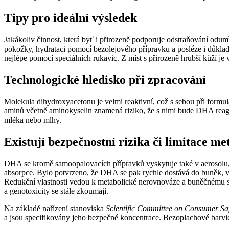
Tipy pro ideální výsledek
Jakákoliv činnost, která byť i přirozeně podporuje odstraňování odu
pokožky, hydrataci pomocí bezolejového přípravku a posléze i důklad
nejlépe pomocí speciálních rukavic. Z míst s přirozeně hrubší kůží je
Technologické hledisko při zpracování
Molekula dihydroxyacetonu je velmi reaktivní, což s sebou při formula
aminů včetně aminokyselin znamená riziko, že s nimi bude DHA reagova
mléka nebo mlhy.
Existují bezpečnostní rizika či limitace m
DHA se kromě samoopalovacích přípravků vyskytuje také v aerosolu, kt
absorpce. Bylo potvrzeno, že DHA se pak rychle dostává do buněk, v
Redukční vlastnosti vedou k metabolické nerovnováze a buněčnému s
a genotoxicity se stále zkoumají.
Na základě nařízení stanoviska
Scientific Committee on Consumer Sa
a jsou specifikovány jeho bezpečné koncentrace. Bezoplachové barv