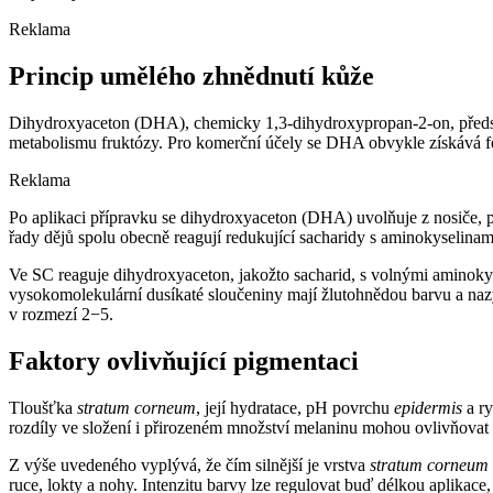
Reklama
Princip umělého zhnědnutí kůže
Dihydroxyaceton (DHA), chemicky 1,3-dihydroxypropan-2-on, předsta
metabolismu fruktózy. Pro komerční účely se DHA obvykle získává f
Reklama
Po aplikaci přípravku se dihydroxyaceton (DHA) uvolňuje z nosiče, 
řady dějů spolu obecně reagují redukující sacharidy s aminokyselina
Ve SC reaguje dihydroxyaceton, jakožto sacharid, s volnými aminokyseli
vysokomolekulární dusíkaté sloučeniny mají žlutohnědou barvu a nazý
v rozmezí 2−5.
Faktory ovlivňující pigmentaci
Tloušťka
stratum corneum
, její hydratace, pH povrchu
epidermis
a ry
rozdíly ve složení i přirozeném množství melaninu mohou ovlivňovat 
Z výše uvedeného vyplývá, že čím silnější je vrstva
stratum corneum
ruce, lokty a nohy. Intenzitu barvy lze regulovat buď délkou aplikac