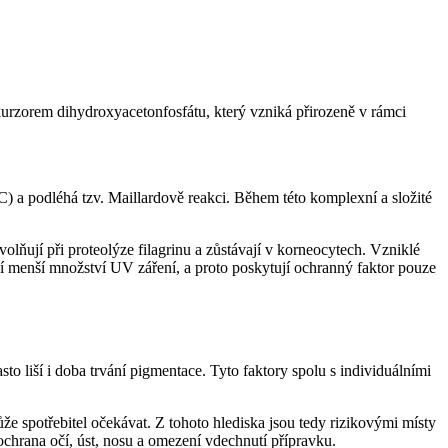
rzorem dihydroxyacetonfosfátu, který vzniká přirozeně v rámci
) a podléhá tzv. Maillardově reakci. Během této komplexní a složité
volňují při proteolýze filagrinu a zůstávají v korneocytech. Vzniklé
í menší množství UV záření, a proto poskytují ochranný faktor pouze
asto liší i doba trvání pigmentace. Tyto faktory spolu s individuálními
že spotřebitel očekávat. Z tohoto hlediska jsou tedy rizikovými místy
ochrana očí, úst, nosu a omezení vdechnutí přípravku.