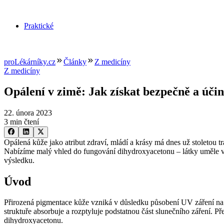
Praktické
proLékárníky.cz
Články
Z medicíny
Z medicíny
Opálení v zimě: Jak získat bezpečně a úč
22. února 2023
3 min čtení
Opálená kůže jako atribut zdraví, mládí a krásy má dnes už stoletou t
Nabízíme malý vhled do fungování dihydroxyacetonu –⁠ látky uměle vy
výsledku.
Úvod
Přirozená pigmentace kůže vzniká v důsledku působení UV záření n
struktuře absorbuje a rozptyluje podstatnou část slunečního záření. 
dihydroxyacetonu.