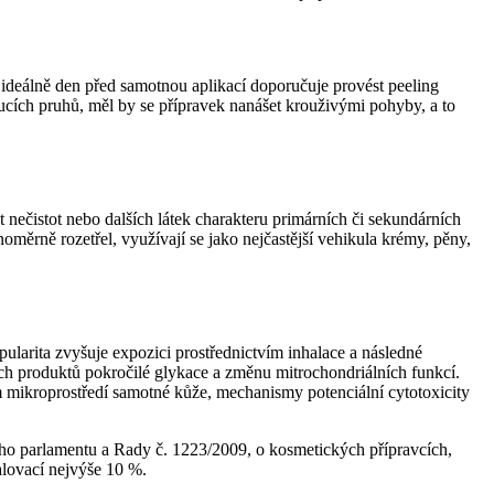
e ideálně den před samotnou aplikací doporučuje provést peeling
ucích pruhů, měl by se přípravek nanášet krouživými pohyby, a to
 nečistot nebo dalších látek charakteru primárních či sekundárních
měrně rozetřel, využívají se jako nejčastější vehikula krémy, pěny,
ularita zvyšuje expozici prostřednictvím inhalace a následné
ch produktů pokročilé glykace a změnu mitrochondriálních funkcí.
mikroprostředí samotné kůže, mechanismy potenciální cytotoxicity
ho parlamentu a Rady č. 1223/2009, o kosmetických přípravcích,
lovací nejvýše 10 %.