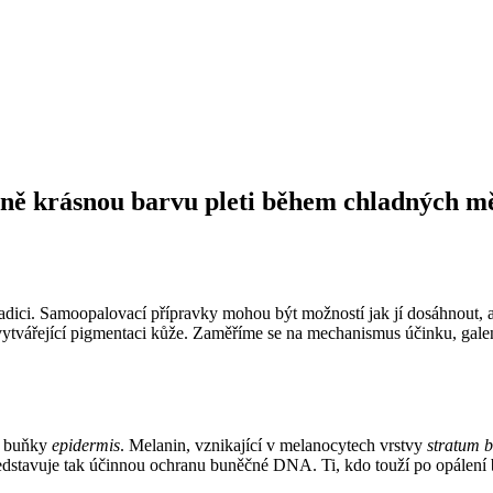
inně krásnou barvu pleti během chladných m
radici. Samoopalovací přípravky mohou být možností jak jí dosáhnout, a 
tvářející pigmentaci kůže. Zaměříme se na mechanismus účinku, galenic
a buňky
epidermis
. Melanin, vznikající v melanocytech vrstvy
stratum b
Představuje tak účinnou ochranu buněčné DNA. Ti, kdo touží po opálení 