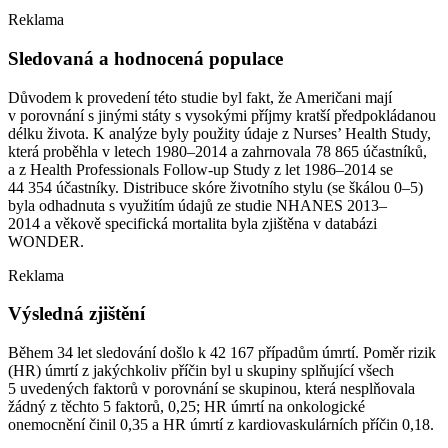
Reklama
Sledovaná a hodnocená populace
Důvodem k provedení této studie byl fakt, že Američani mají
v porovnání s jinými státy s vysokými příjmy kratší předpokládanou
délku života. K analýze byly použity údaje z Nurses’ Health Study,
která proběhla v letech 1980–2014 a zahrnovala 78 865 účastníků,
a z Health Professionals Follow-up Study z let 1986–2014 se
44 354 účastníky. Distribuce skóre životního stylu (se škálou 0–5)
byla odhadnuta s využitím údajů ze studie NHANES 2013–
2014 a věkově specifická mortalita byla zjištěna v databázi
WONDER.
Reklama
Výsledná zjištění
Během 34 let sledování došlo k 42 167 případům úmrtí. Poměr rizik
(HR) úmrtí z jakýchkoliv příčin byl u skupiny splňující všech
5 uvedených faktorů v porovnání se skupinou, která nesplňovala
žádný z těchto 5 faktorů, 0,25; HR úmrtí na onkologické
onemocnění činil 0,35 a HR úmrtí z kardiovaskulárních příčin 0,18.