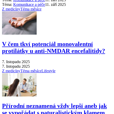
Téma:
Komunikace a péče
11. září 2025
Z medicíny
Téma měsíce
V čem tkví potenciál monovalentní
protilátky u anti-NMDAR encefalitidy?
7. listopadu 2025
7. listopadu 2025
Z medicíny
Téma měsíce
Lifestyle
Přírodní neznamená vždy lepší aneb jak
se vypořádat s naturalistickým klamem