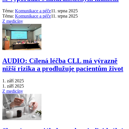
Téma:
Komunikace a péče
11. srpna 2025
Téma:
Komunikace a péče
11. srpna 2025
Z medicíny
AUDIO: Cílená léčba CLL má výrazně
nižší rizika a prodlužuje pacientům život
1. září 2025
1. září 2025
Z medicíny