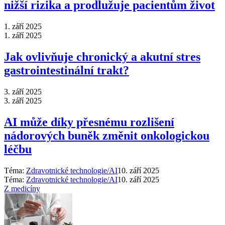
nižší rizika a prodlužuje pacientům život
1. září 2025
1. září 2025
Jak ovlivňuje chronický a akutní stres
gastrointestinální trakt?
3. září 2025
3. září 2025
AI může díky přesnému rozlišení
nádorových buněk změnit onkologickou
léčbu
Téma:
Zdravotnické technologie/AI
10. září 2025
Téma:
Zdravotnické technologie/AI
10. září 2025
Z medicíny