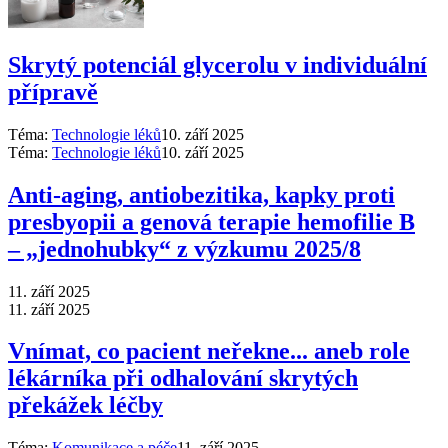
Skrytý potenciál glycerolu v individuální
přípravě
Téma:
Technologie léků
10. září 2025
Téma:
Technologie léků
10. září 2025
Anti‑aging, antiobezitika, kapky proti
presbyopii a genová terapie hemofilie B
–⁠ „jednohubky“ z výzkumu 2025/8
11. září 2025
11. září 2025
Vnímat, co pacient neřekne... aneb role
lékárníka při odhalování skrytých
překážek léčby
Téma:
Komunikace a péče
11. září 2025