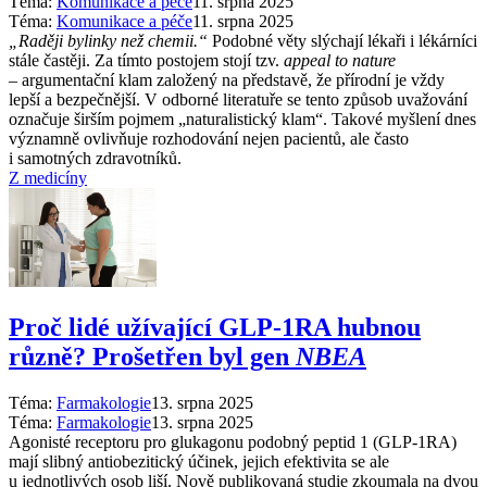
Téma:
Komunikace a péče
11. srpna 2025
Téma:
Komunikace a péče
11. srpna 2025
„Raději bylinky než chemii.“
Podobné věty slýchají lékaři i lékárníci
stále častěji. Za tímto postojem stojí tzv.
appeal to nature
–⁠ argumentační klam založený na představě, že přírodní je vždy
lepší a bezpečnější. V odborné literatuře se tento způsob uvažování
označuje širším pojmem „naturalistický klam“. Takové myšlení dnes
významně ovlivňuje rozhodování nejen pacientů, ale často
i samotných zdravotníků.
Z medicíny
Proč lidé užívající GLP-1RA hubnou
různě? Prošetřen byl gen
NBEA
Téma:
Farmakologie
13. srpna 2025
Téma:
Farmakologie
13. srpna 2025
Agonisté receptoru pro glukagonu podobný peptid 1 (GLP-1RA)
mají slibný antiobezitický účinek, jejich efektivita se ale
u jednotlivých osob liší. Nově publikovaná studie zkoumala na dvou