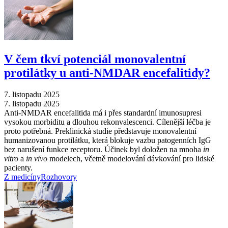
V čem tkví potenciál monovalentní
protilátky u anti-NMDAR encefalitidy?
7. listopadu 2025
7. listopadu 2025
Anti-NMDAR encefalitida má i přes standardní imunosupresi
vysokou morbiditu a dlouhou rekonvalescenci. Cílenější léčba je
proto potřebná. Preklinická studie představuje monovalentní
humanizovanou protilátku, která blokuje vazbu patogenních IgG
bez narušení funkce receptoru. Účinek byl doložen na mnoha
in
vitro
a
in vivo
modelech, včetně modelování dávkování pro lidské
pacienty.
Z medicíny
Rozhovory