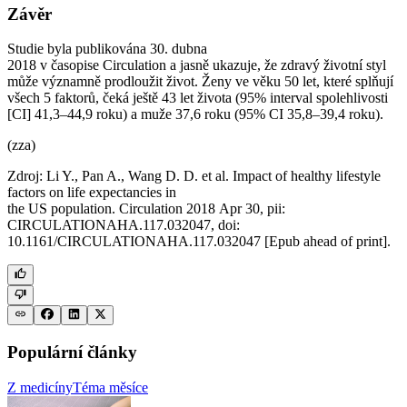
Závěr
Studie byla publikována 30. dubna
2018 v časopise Circulation a jasně ukazuje, že zdravý životní styl
může významně prodloužit život. Ženy ve věku 50 let, které splňují
všech 5 faktorů, čeká ještě 43 let života (95% interval spolehlivosti
[CI] 41,3–44,9 roku) a muže 37,6 roku (95% CI 35,8–39,4 roku).
(zza)
Zdroj: Li Y., Pan A., Wang D. D. et al. Impact of healthy lifestyle
factors on life expectancies in
the US population. Circulation 2018 Apr 30, pii:
CIRCULATIONAHA.117.032047, doi:
10.1161/CIRCULATIONAHA.117.032047 [Epub ahead of print].
Populární články
Z medicíny
Téma měsíce