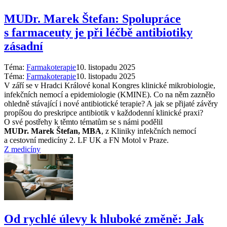
MUDr. Marek Štefan: Spolupráce
s farmaceuty je při léčbě antibiotiky
zásadní
Téma:
Farmakoterapie
10. listopadu 2025
Téma:
Farmakoterapie
10. listopadu 2025
V září se v Hradci Králové konal Kongres klinické mikrobiologie,
infekčních nemocí a epidemiologie (KMINE). Co na něm zaznělo
ohledně stávající i nové antibiotické terapie? A jak se přijaté závěry
propíšou do preskripce antibiotik v každodenní klinické praxi?
O své postřehy k těmto tématům se s námi podělil
MUDr. Marek Štefan, MBA
, z Kliniky infekčních nemocí
a cestovní medicíny 2. LF UK a FN Motol v Praze.
Z medicíny
Od rychlé úlevy k hluboké změně: Jak