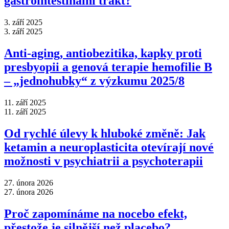
gastrointestinální trakt?
3. září 2025
3. září 2025
Anti‑aging, antiobezitika, kapky proti
presbyopii a genová terapie hemofilie B
–⁠ „jednohubky“ z výzkumu 2025/8
11. září 2025
11. září 2025
Od rychlé úlevy k hluboké změně: Jak
ketamin a neuroplasticita otevírají nové
možnosti v psychiatrii a psychoterapii
27. února 2026
27. února 2026
Proč zapomínáme na nocebo efekt,
přestože je silnější než placebo?