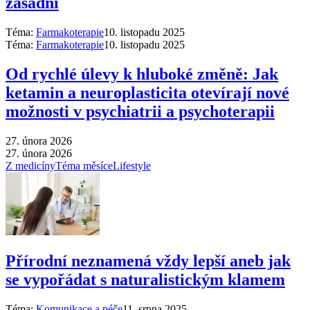
zásadní
Téma:
Farmakoterapie
10. listopadu 2025
Téma:
Farmakoterapie
10. listopadu 2025
Od rychlé úlevy k hluboké změně: Jak
ketamin a neuroplasticita otevírají nové
možnosti v psychiatrii a psychoterapii
27. února 2026
27. února 2026
Z medicíny
Téma měsíce
Lifestyle
Přírodní neznamená vždy lepší aneb jak
se vypořádat s naturalistickým klamem
Téma:
Komunikace a péče
11. srpna 2025