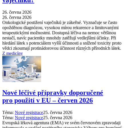
vaječníků?
26. června 2026
26. června 2026
Onkologické postižení vaječníků je zákeřné. Vyznačuje se často
opožděnou diagnózou, vysokou mírou rekurence a limitovanými
terapeutickými možnostmi. Dostupná léčiva na nemoc většinou
nestačí, navíc pacientky mnohdy zatěžují vedlejšími účinky. Při
hledání látek s potenciálem vyšší účinnosti a snížené toxicity proto
vědci zkoumají protinádorovou účinnost různých přírodních látek.
Z medicíny
Nové léčivé přípravky doporučené
pro použití v EU –⁠ červen 2026
Téma:
Nové registrace
25. června 2026
Téma:
Nové registrace
25. června 2026
Evropská léková agentura (EMA) ve svém červnovém zpravodaji
informovala o vydání pozitivního stanoviska Výboru pro humánní