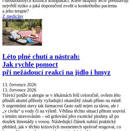
i dlouhodobých kožních komplikací. Které skupiny léčiv představují
největší riziko a jaká doporučení zvolit u konkrétního pacienta
a jeho terapie?
Z medicíny
Léto plné chutí a nástrah:
Jak rychle pomoct
při nežádoucí reakci na jídlo i hmyz
13. července 2026
13. července 2026
Trávicí potíže a alergie se v lékárnách řeší celoročně, ovšem léto
přináší akutní příhody vyžadující okamžitý zásah přímo na místě.
S urgentními stavy tak farmaceut často radí nejen za tárou, ale i
„v civilu“ u vody či na výletě. Většina těchto situací přitom souvisí
s letním stravováním –⁠ od grilování přes exotické plodiny až po
doušek limonády s vosou. Následující článek nabízí praktický
přehled, jak v těchto krizových momentech správně reagovat, co