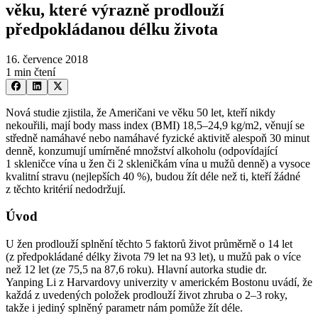
věku, které výrazně prodlouží
předpokládanou délku života
16. července 2018
1 min čtení
Nová studie zjistila, že Američani ve věku 50 let, kteří nikdy
nekouřili, mají body mass index (BMI) 18,5–24,9 kg⁠/⁠m2, věnují se
středně namáhavé nebo namáhavé fyzické aktivitě alespoň 30 minut
denně, konzumují umírněné množství alkoholu (odpovídající
1 skleničce vína u žen či 2 skleničkám vína u mužů denně) a vysoce
kvalitní stravu (nejlepších 40 %), budou žít déle než ti, kteří žádné
z těchto kritérií nedodržují.
Úvod
U žen prodlouží splnění těchto 5 faktorů život průměrně o 14 let
(z předpokládané délky života 79 let na 93 let), u mužů pak o více
než 12 let (ze 75,5 na 87,6 roku). Hlavní autorka studie dr.
Yanping Li z Harvardovy univerzity v americkém Bostonu uvádí, že
každá z uvedených položek prodlouží život zhruba o 2–3 roky,
takže i jediný splněný parametr nám pomůže žít déle.