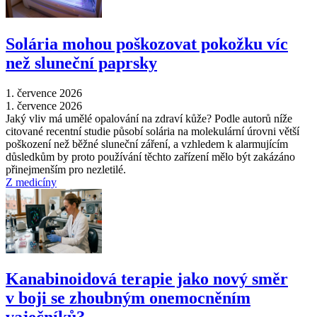
Solária mohou poškozovat pokožku víc
než sluneční paprsky
1. července 2026
1. července 2026
Jaký vliv má umělé opalování na zdraví kůže? Podle autorů níže
citované recentní studie působí solária na molekulární úrovni větší
poškození než běžné sluneční záření, a vzhledem k alarmujícím
důsledkům by proto používání těchto zařízení mělo být zakázáno
přinejmenším pro nezletilé.
Z medicíny
Kanabinoidová terapie jako nový směr
v boji se zhoubným onemocněním