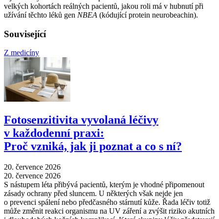
velkých kohortách reálných pacientů, jakou roli má v hubnutí při
užívání těchto léků gen
NBEA
(kódující protein neurobeachin).
Související
Z medicíny
Fotosenzitivita vyvolaná léčivy
v každodenní praxi:
Proč vzniká, jak ji poznat a co s ní?
20. července 2026
20. července 2026
S nástupem léta přibývá pacientů, kterým je vhodné připomenout
zásady ochrany před sluncem. U některých však nejde jen
o prevenci spálení nebo předčasného stárnutí kůže. Řada léčiv totiž
může změnit reakci organismu na UV záření a zvýšit riziko akutních