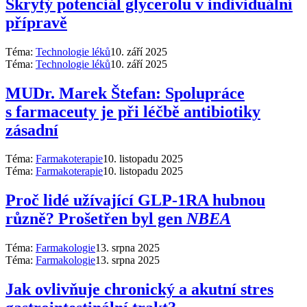
Skrytý potenciál glycerolu v individuální
přípravě
Téma:
Technologie léků
10. září 2025
Téma:
Technologie léků
10. září 2025
MUDr. Marek Štefan: Spolupráce
s farmaceuty je při léčbě antibiotiky
zásadní
Téma:
Farmakoterapie
10. listopadu 2025
Téma:
Farmakoterapie
10. listopadu 2025
Proč lidé užívající GLP-1RA hubnou
různě? Prošetřen byl gen
NBEA
Téma:
Farmakologie
13. srpna 2025
Téma:
Farmakologie
13. srpna 2025
Jak ovlivňuje chronický a akutní stres