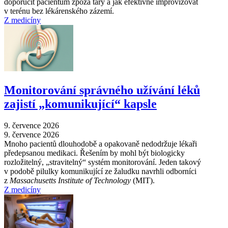
doporučit pacientům zpoza táry a jak efektivně improvizovat
v terénu bez lékárenského zázemí.
Z medicíny
Monitorování správného užívání léků
zajistí „komunikující“ kapsle
9. července 2026
9. července 2026
Mnoho pacientů dlouhodobě a opakovaně nedodržuje lékaři
předepsanou medikaci. Řešením by mohl být biologicky
rozložitelný, „stravitelný“ systém monitorování. Jeden takový
v podobě pilulky komunikující ze žaludku navrhli odborníci
z
Massachusetts Institute of Technology
(MIT).
Z medicíny