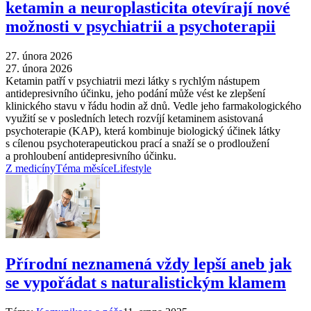
ketamin a neuroplasticita otevírají nové
možnosti v psychiatrii a psychoterapii
27. února 2026
27. února 2026
Ketamin patří v psychiatrii mezi látky s rychlým nástupem
antidepresivního účinku, jeho podání může vést ke zlepšení
klinického stavu v řádu hodin až dnů. Vedle jeho farmakologického
využití se v posledních letech rozvíjí ketaminem asistovaná
psychoterapie (KAP), která kombinuje biologický účinek látky
s cílenou psychoterapeutickou prací a snaží se o prodloužení
a prohloubení antidepresivního účinku.
Z medicíny
Téma měsíce
Lifestyle
Přírodní neznamená vždy lepší aneb jak
se vypořádat s naturalistickým klamem