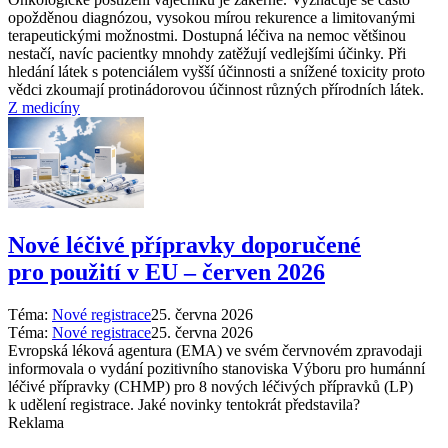
opožděnou diagnózou, vysokou mírou rekurence a limitovanými
terapeutickými možnostmi. Dostupná léčiva na nemoc většinou
nestačí, navíc pacientky mnohdy zatěžují vedlejšími účinky. Při
hledání látek s potenciálem vyšší účinnosti a snížené toxicity proto
vědci zkoumají protinádorovou účinnost různých přírodních látek.
Z medicíny
Nové léčivé přípravky doporučené
pro použití v EU –⁠ červen 2026
Téma:
Nové registrace
25. června 2026
Téma:
Nové registrace
25. června 2026
Evropská léková agentura (EMA) ve svém červnovém zpravodaji
informovala o vydání pozitivního stanoviska Výboru pro humánní
léčivé přípravky (CHMP) pro 8 nových léčivých přípravků (LP)
k udělení registrace. Jaké novinky tentokrát představila?
Reklama