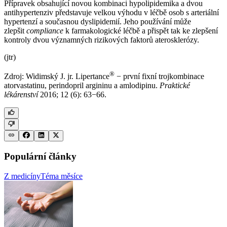
Přípravek obsahující novou kombinaci hypolipidemika a dvou
antihypertenziv představuje velkou výhodu v léčbě osob s arteriální
hypertenzí a současnou dyslipidemií. Jeho používání může
zlepšit
compliance
k farmakologické léčbě a přispět tak ke zlepšení
kontroly dvou významných rizikových faktorů aterosklerózy.
(jtr)
®
Zdroj: Widimský J. jr. Lipertance
−⁠ první fixní trojkombinace
atorvastatinu, perindopril argininu a amlodipinu.
Praktické
lékárenství
2016; 12 (6): 63−66.
Populární články
Z medicíny
Téma měsíce