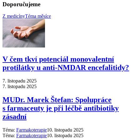
Doporučujeme
Z medicíny
Téma měsíce
V čem tkví potenciál monovalentní
protilátky u anti-NMDAR encefalitidy?
7. listopadu 2025
7. listopadu 2025
MUDr. Marek Štefan: Spolupráce
s farmaceuty je při léčbě antibiotiky
zásadní
Téma:
Farmakoterapie
10. listopadu 2025
Téma:
Farmakoterapie
10. listopadu 2025