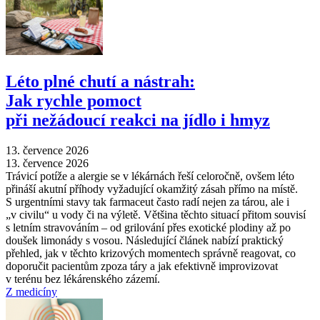
Léto plné chutí a nástrah:
Jak rychle pomoct
při nežádoucí reakci na jídlo i hmyz
13. července 2026
13. července 2026
Trávicí potíže a alergie se v lékárnách řeší celoročně, ovšem léto
přináší akutní příhody vyžadující okamžitý zásah přímo na místě.
S urgentními stavy tak farmaceut často radí nejen za tárou, ale i
„v civilu“ u vody či na výletě. Většina těchto situací přitom souvisí
s letním stravováním –⁠ od grilování přes exotické plodiny až po
doušek limonády s vosou. Následující článek nabízí praktický
přehled, jak v těchto krizových momentech správně reagovat, co
doporučit pacientům zpoza táry a jak efektivně improvizovat
v terénu bez lékárenského zázemí.
Z medicíny