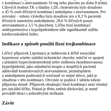
v kombinaci s atorvastatinem 10 mg nebo placebo po dobu 8 týdnů.
Cílových hodnot TK a hladiny LDL cholesterolu bylo dosaženo
u 45 % osob léčených kombinací amlodipinu s atorvastatinem. Pro
srovnání −⁠ tohoto výsledku bylo dosaženo jen u 8,3 % pacientů
léčených samotným amlodipinem, 28,6 % léčených pouze
atorvastatinem a 3,5 % placebem. Léčba fixní kombinací
antihypertenziva s hypolipidemikem dále signifikantně snížila
kardiovaskulární riziko.
Indikace a způsob použití fixní trojkombinace
Léčivý přípravek Lipertance je indikován k léčbě esenciální
hypertenze a/nebo stabilní ischemické choroby srdeční ve spojení
s primární hypercholesterolemií nebo smíšenou (kombinovanou)
hyperlipidemií, jako substituční terapie u dospělých pacientů
adekvátně kontrolovaných atorvastatinem, perindoprilem
a amlodipinem podávaných současně ve stejné dávce, jaká je
obsažena v této kombinaci. Obvykle se podává 1 tableta tohoto
přípravku denně. Přípravek obsahující fixní kombinaci není vhodný
pro iniciální léčbu. Pokud je třeba změnit dávkování, je nutné
provádět titraci s jednotlivými složkami.
Závěr