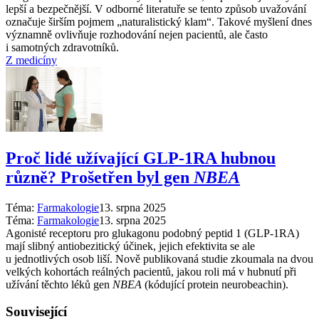
lepší a bezpečnější. V odborné literatuře se tento způsob uvažování
označuje širším pojmem „naturalistický klam“. Takové myšlení dnes
významně ovlivňuje rozhodování nejen pacientů, ale často
i samotných zdravotníků.
Z medicíny
Proč lidé užívající GLP-1RA hubnou
různě? Prošetřen byl gen
NBEA
Téma:
Farmakologie
13. srpna 2025
Téma:
Farmakologie
13. srpna 2025
Agonisté receptoru pro glukagonu podobný peptid 1 (GLP-1RA)
mají slibný antiobezitický účinek, jejich efektivita se ale
u jednotlivých osob liší. Nově publikovaná studie zkoumala na dvou
velkých kohortách reálných pacientů, jakou roli má v hubnutí při
užívání těchto léků gen
NBEA
(kódující protein neurobeachin).
Související