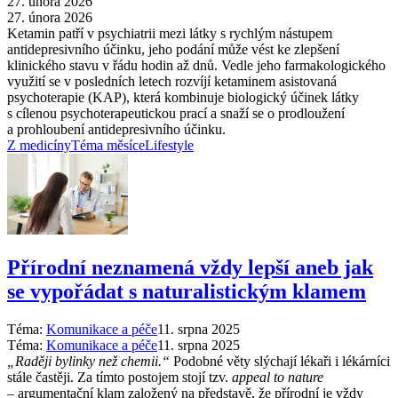
27. února 2026
27. února 2026
Ketamin patří v psychiatrii mezi látky s rychlým nástupem
antidepresivního účinku, jeho podání může vést ke zlepšení
klinického stavu v řádu hodin až dnů. Vedle jeho farmakologického
využití se v posledních letech rozvíjí ketaminem asistovaná
psychoterapie (KAP), která kombinuje biologický účinek látky
s cílenou psychoterapeutickou prací a snaží se o prodloužení
a prohloubení antidepresivního účinku.
Z medicíny
Téma měsíce
Lifestyle
Přírodní neznamená vždy lepší aneb jak
se vypořádat s naturalistickým klamem
Téma:
Komunikace a péče
11. srpna 2025
Téma:
Komunikace a péče
11. srpna 2025
„Raději bylinky než chemii.“
Podobné věty slýchají lékaři i lékárníci
stále častěji. Za tímto postojem stojí tzv.
appeal to nature
–⁠ argumentační klam založený na představě, že přírodní je vždy