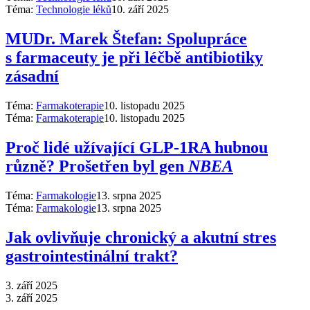
Téma:
Technologie léků
10. září 2025
MUDr. Marek Štefan: Spolupráce
s farmaceuty je při léčbě antibiotiky
zásadní
Téma:
Farmakoterapie
10. listopadu 2025
Téma:
Farmakoterapie
10. listopadu 2025
Proč lidé užívající GLP-1RA hubnou
různě? Prošetřen byl gen
NBEA
Téma:
Farmakologie
13. srpna 2025
Téma:
Farmakologie
13. srpna 2025
Jak ovlivňuje chronický a akutní stres
gastrointestinální trakt?
3. září 2025
3. září 2025