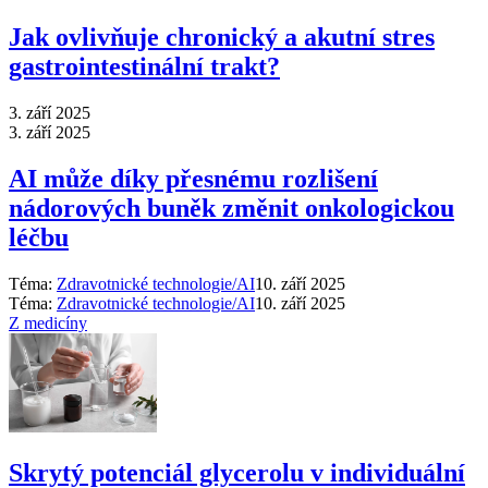
Jak ovlivňuje chronický a akutní stres
gastrointestinální trakt?
3. září 2025
3. září 2025
AI může díky přesnému rozlišení
nádorových buněk změnit onkologickou
léčbu
Téma:
Zdravotnické technologie/AI
10. září 2025
Téma:
Zdravotnické technologie/AI
10. září 2025
Z medicíny
Skrytý potenciál glycerolu v individuální