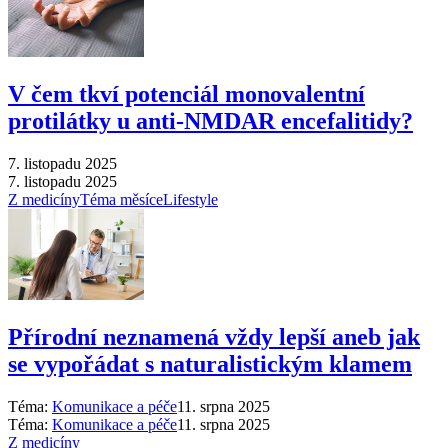
V čem tkví potenciál monovalentní
protilátky u anti-NMDAR encefalitidy?
7. listopadu 2025
7. listopadu 2025
Z medicíny
Téma měsíce
Lifestyle
Přírodní neznamená vždy lepší aneb jak
se vypořádat s naturalistickým klamem
Téma:
Komunikace a péče
11. srpna 2025
Téma:
Komunikace a péče
11. srpna 2025
Z medicíny