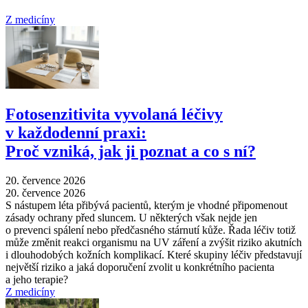
Z medicíny
Fotosenzitivita vyvolaná léčivy
v každodenní praxi:
Proč vzniká, jak ji poznat a co s ní?
20. července 2026
20. července 2026
S nástupem léta přibývá pacientů, kterým je vhodné připomenout
zásady ochrany před sluncem. U některých však nejde jen
o prevenci spálení nebo předčasného stárnutí kůže. Řada léčiv totiž
může změnit reakci organismu na UV záření a zvýšit riziko akutních
i dlouhodobých kožních komplikací. Které skupiny léčiv představují
největší riziko a jaká doporučení zvolit u konkrétního pacienta
a jeho terapie?
Z medicíny