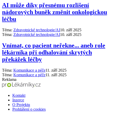
AI může díky přesnému rozlišení
nádorových buněk změnit onkologickou
léčbu
Téma:
Zdravotnické technologie/AI
10. září 2025
Téma:
Zdravotnické technologie/AI
10. září 2025
Vnímat, co pacient neřekne... aneb role
lékárníka při odhalování skrytých
překážek léčby
Téma:
Komunikace a péče
11. září 2025
Téma:
Komunikace a péče
11. září 2025
Reklama
Kontakt
Inzerce
O Projektu
Prohlášení o cookies