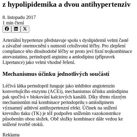
z hypolipidemika a dvou antihypertenziv
8. listopadu 2017
1 min čtení
Arteriální hypertenze představuje spolu s dyslipidemií velmi časté
a závažné onemocnění s nutností celoživotní léčby. Pro zlepšení
compliance této dlouhodobé léčby se proto jeví fixní trojkombinace
atorvastatinu, perindopril argininu a amlodipinu (přípravek
Lipertance) jako velmi vhodné řešení.
Mechanismus účinku jednotlivých součástí
Léčivá látka perindopril funguje jako inhibitor angiotenzin
konvertujícího enzymu (ACEi), mechanismus účinku amlodipinu
pak spočívá v blokování kalciových kanálů. Díky těmto různým
mechanismům má kombinace perindoprilu s amlodipinem
významný aditivní antihypertenzní efekt. Účinek na snížení
krevního tlaku (TK) je též podpořen snížením vazokonstrikce
působením obou složek. Obě složky kombinace dále vedou ke
snížené tvorbě otoků.
Reklama