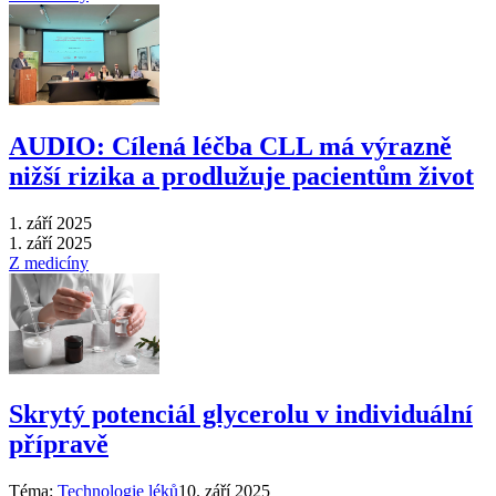
AUDIO: Cílená léčba CLL má výrazně
nižší rizika a prodlužuje pacientům život
1. září 2025
1. září 2025
Z medicíny
Skrytý potenciál glycerolu v individuální
přípravě
Téma:
Technologie léků
10. září 2025