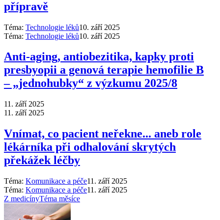
přípravě
Téma:
Technologie léků
10. září 2025
Téma:
Technologie léků
10. září 2025
Anti‑aging, antiobezitika, kapky proti
presbyopii a genová terapie hemofilie B
–⁠ „jednohubky“ z výzkumu 2025/8
11. září 2025
11. září 2025
Vnímat, co pacient neřekne... aneb role
lékárníka při odhalování skrytých
překážek léčby
Téma:
Komunikace a péče
11. září 2025
Téma:
Komunikace a péče
11. září 2025
Z medicíny
Téma měsíce