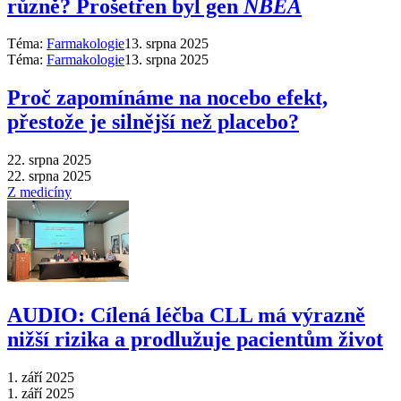
různě? Prošetřen byl gen
NBEA
Téma:
Farmakologie
13. srpna 2025
Téma:
Farmakologie
13. srpna 2025
Proč zapomínáme na nocebo efekt,
přestože je silnější než placebo?
22. srpna 2025
22. srpna 2025
Z medicíny
AUDIO: Cílená léčba CLL má výrazně
nižší rizika a prodlužuje pacientům život
1. září 2025
1. září 2025