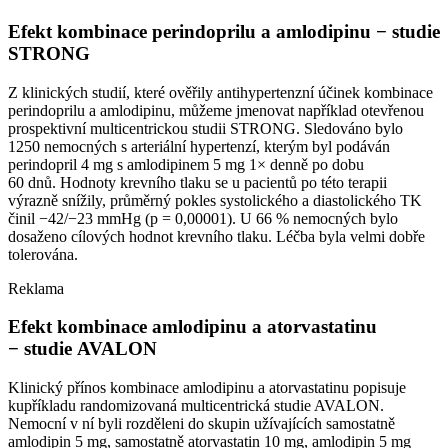
Efekt kombinace perindoprilu a amlodipinu −⁠ studie
STRONG
Z klinických studií, které ověřily antihypertenzní účinek kombinace
perindoprilu a amlodipinu, můžeme jmenovat například otevřenou
prospektivní multicentrickou studii STRONG. Sledováno bylo
1250 nemocných s arteriální hypertenzí, kterým byl podáván
perindopril 4 mg s amlodipinem 5 mg 1× denně po dobu
60 dnů. Hodnoty krevního tlaku se u pacientů po této terapii
výrazně snížily, průměrný pokles systolického a diastolického TK
činil −42/−23 mmHg (p = 0,00001). U 66 % nemocných bylo
dosaženo cílových hodnot krevního tlaku. Léčba byla velmi dobře
tolerována.
Reklama
Efekt kombinace amlodipinu a atorvastatinu
−⁠ studie AVALON
Klinický přínos kombinace amlodipinu a atorvastatinu popisuje
kupříkladu randomizovaná multicentrická studie AVALON.
Nemocní v ní byli rozděleni do skupin užívajících samostatně
amlodipin 5 mg, samostatně atorvastatin 10 mg, amlodipin 5 mg