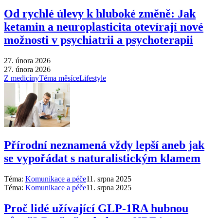
Od rychlé úlevy k hluboké změně: Jak
ketamin a neuroplasticita otevírají nové
možnosti v psychiatrii a psychoterapii
27. února 2026
27. února 2026
Z medicíny
Téma měsíce
Lifestyle
Přírodní neznamená vždy lepší aneb jak
se vypořádat s naturalistickým klamem
Téma:
Komunikace a péče
11. srpna 2025
Téma:
Komunikace a péče
11. srpna 2025
Proč lidé užívající GLP-1RA hubnou