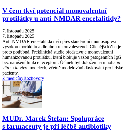
V čem tkví potenciál monovalentní
protilátky u anti-NMDAR encefalitidy?
7. listopadu 2025
7. listopadu 2025
Anti-NMDAR encefalitida má i přes standardní imunosupresi
vysokou morbiditu a dlouhou rekonvalescenci. Cílenější léčba je
proto potřebná. Preklinická studie představuje monovalentní
humanizovanou protilátku, která blokuje vazbu patogenních IgG
bez narušení funkce receptoru. Účinek byl doložen na mnoha
in
vitro
a
in vivo
modelech, včetně modelování dávkování pro lidské
pacienty.
Z medicíny
Rozhovory
MUDr. Marek Štefan: Spolupráce
s farmaceuty je při léčbě antibiotiky