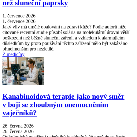
než sluneční paprsky
1. července 2026
1. července 2026
Jaký vliv má umělé opalování na zdraví kůže? Podle autorů níže
citované recentní studie působí solária na molekulární úrovni větší
poškození než běžné sluneční záření, a vzhledem k alarmujícím
důsledkům by proto používání těchto zařízení mělo být zakázáno
přinejmenším pro nezletilé.
Z medicíny
Kanabinoidová terapie jako nový směr
v boji se zhoubným onemocněním
vaječníků?
26. června 2026
26. června 2026
Onkologické postižení vaječníků je zákeřné. Vyznačuje se často