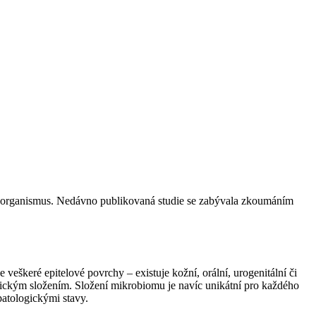
ský organismus. Nedávno publikovaná studie se zabývala zkoumáním
eškeré epitelové povrchy –⁠ existuje kožní, orální, urogenitální či
omickým složením. Složení mikrobiomu je navíc unikátní pro každého
patologickými stavy.