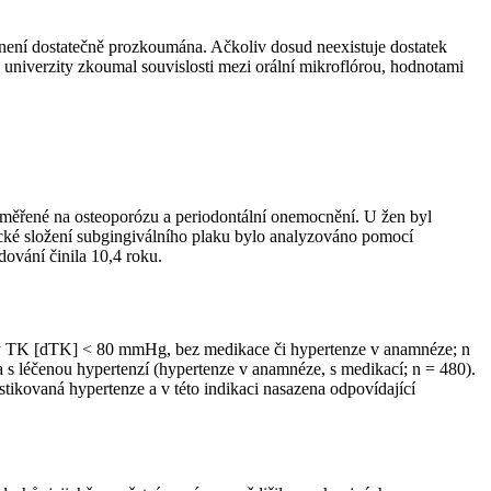
 není dostatečně prozkoumána. Ačkoliv dosud neexistuje dostatek
 univerzity zkoumal souvislosti mezi orální mikroflórou, hodnotami
zaměřené na osteoporózu a periodontální onemocnění. U žen byl
cké složení subgingiválního plaku bylo analyzováno pomocí
vání činila 10,4 roku.
cký TK [dTK] < 80 mmHg, bez medikace či hypertenze v anamnéze; n
léčenou hypertenzí (hypertenze v anamnéze, s medikací; n = 480).
tikovaná hypertenze a v této indikaci nasazena odpovídající