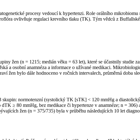
 patogenetické procesy vedoucí k hypertenzi. Role orálního mikrobiomu
roflóra ovlivňuje regulaci krevního tlaku (TK). Tým vědců z Buffallské
piny žen (n = 1215; medián věku = 63 let), které se účastnily studie 
řská a osobní anamnéza a informace o užívané medikaci. Mikrobiologi
 žen bylo dále hodnoceno v ročních intervalech, průměrná doba sledo
o 3 skupin: normotenzní (systolický TK [sTK] < 120 mmHg a diastoli
K ≥ 80 mmHg, bez medikace či hypertenze v anamnéze; n = 306) a s 
ajících žen (n = 375/735) byla v průběhu následujících 10 let diagnos