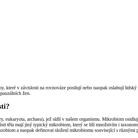
by, které v závislosti na rovnováze posilují nebo naopak oslabují lid
opauzálních žen.
sti?
, eukaryota, archaea), jež sídlí v našem organismu. Mikrobiom osidluje v
sti těla mají jiný typický mikrobiom, který se liší množstvím i taxon
ikrobiom a naopak definovat složení mikrobiomu související s různými 