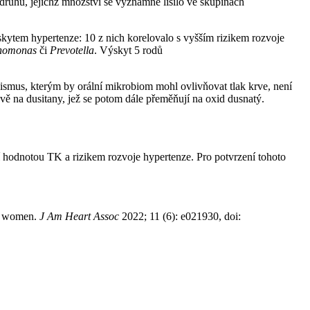
druhů, jejichž množství se významně lišilo ve skupinách
ýskytem hypertenze: 10 z nich korelovalo s vyšším rizikem rozvoje
nomonas
či
Prevotella
. Výskyt 5 rodů
ismus, kterým by orální mikrobiom mohl ovlivňovat tlak krve, není
avě na dusitany, jež se potom dále přeměňují na oxid dusnatý.
zí hodnotou TK a rizikem rozvoje hypertenze. Pro potvrzení tohoto
al women.
J Am Heart Assoc
2022; 11 (6): e021930, doi: