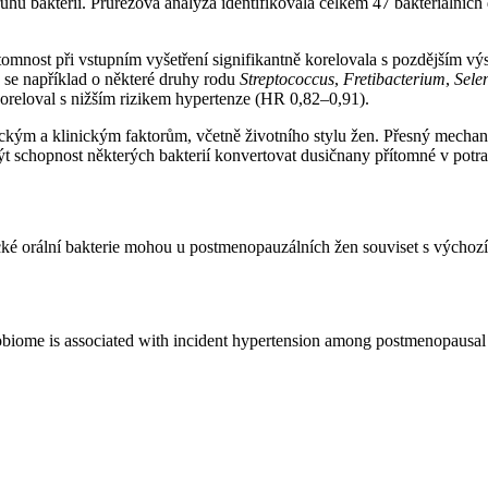
hů bakterií. Průřezová analýza identifikovala celkem 47 bakteriálních 
řítomnost při vstupním vyšetření signifikantně korelovala s pozdějším v
 se například o některé druhy rodu
Streptococcus
,
Fretibacterium
,
Sele
oreloval s nižším rizikem hypertenze (HR 0,82–0,91).
ickým a klinickým faktorům, včetně životního stylu žen. Přesný mechan
ýt schopnost některých bakterií konvertovat dusičnany přítomné v potr
fické orální bakterie mohou u postmenopauzálních žen souviset s výcho
robiome is associated with incident hypertension among postmenopaus