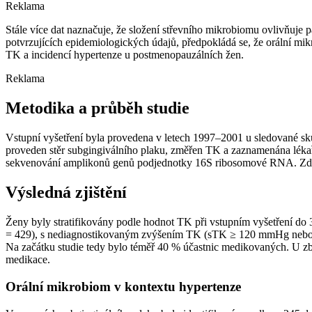
Reklama
Stále více dat naznačuje, že složení střevního mikrobiomu ovlivňuje
potvrzujících epidemiologických údajů, předpokládá se, že orální mik
TK a incidencí hypertenze u postmenopauzálních žen.
Reklama
Metodika a průběh studie
Vstupní vyšetření byla provedena v letech 1997–2001 u sledované sku
proveden stěr subgingiválního plaku, změřen TK a zaznamenána léka
sekvenování amplikonů genů podjednotky 16S ribosomové RNA. Zdraví
Výsledná zjištění
Ženy byly stratifikovány podle hodnot TK při vstupním vyšetření d
= 429), s nediagnostikovaným zvýšením TK (sTK ≥ 120 mmHg nebo dT
Na začátku studie tedy bylo téměř 40 % účastnic medikovaných. U zbýv
medikace.
Orální mikrobiom v kontextu hypertenze