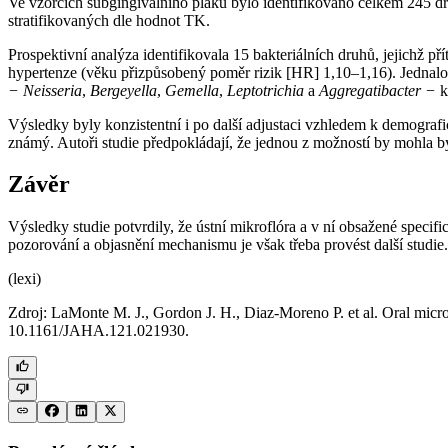
Ve vzorcích subgingiválního plaku bylo identifikováno celkem 245 dru
stratifikovaných dle hodnot TK.
Prospektivní analýza identifikovala 15 bakteriálních druhů, jejichž p
hypertenze (věku přizpůsobený poměr rizik [HR] 1,10–1,16). Jednalo
−
Neisseria
,
Bergeyella
,
Gemella
,
Leptotrichia
a
Aggregatibacter −⁠
k
Výsledky byly konzistentní i po další adjustaci vzhledem k demograf
známý. Autoři studie předpokládají, že jednou z možností by mohla b
Závěr
Výsledky studie potvrdily, že ústní mikroflóra a v ní obsažené speci
pozorování a objasnění mechanismu je však třeba provést další studie.
(lexi)
Zdroj: LaMonte M. J., Gordon J. H., Diaz-Moreno P. et al. Oral mic
10.1161/JAHA.121.021930.