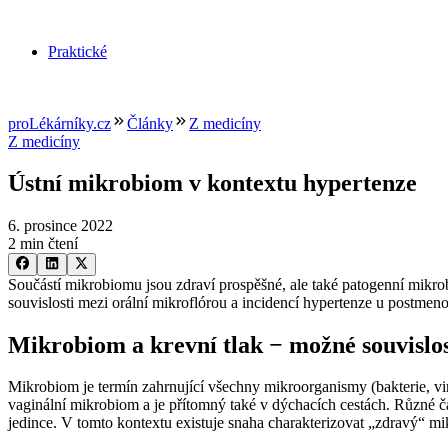
Praktické
proLékárníky.cz
Články
Z medicíny
Z medicíny
Ústní mikrobiom v kontextu hypertenze
6. prosince 2022
2 min čtení
Součástí mikrobiomu jsou zdraví prospěšné, ale také patogenní mikro
souvislosti mezi orální mikroflórou a incidencí hypertenze u postmen
Mikrobiom a krevní tlak −⁠ možné souvislo
Mikrobiom je termín zahrnující všechny mikroorganismy (bakterie, viry
vaginální mikrobiom a je přítomný také v dýchacích cestách. Různé čá
jedince. V tomto kontextu existuje snaha charakterizovat „zdravý“ m